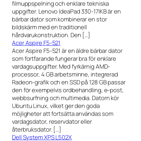
filmuppspelning och enklare tekniska
uppgifter. Lenovo IdeaPad 330-17IKB är en
bärbar dator som kombinerar en stor
bildskärm med en traditionell
hårdvarukonstruktion. Den […]
Acer Aspire F5-521
Acer Aspire F5-521 är en äldre bärbar dator
som fortfarande fungerar bra för enklare
vardagsuppgifter. Med fyrkärnig AMD-
processor, 4 GB arbetsminne, integrerad
Radeon-grafik och en SSD på 128 GB passar
den för exempelvis ordbehandling, e-post,
webbsurfning och multimedia. Datorn kör
Ubuntu Linux, vilket ger den goda
möjligheter att fortsätta användas som
vardagsdator, reservdator eller
återbruksdator. […]
Dell System XPS L502X