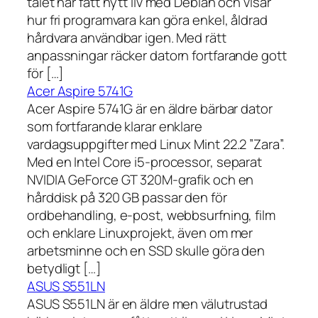
talet har fått nytt liv med Debian och visar
hur fri programvara kan göra enkel, åldrad
hårdvara användbar igen. Med rätt
anpassningar räcker datorn fortfarande gott
för […]
Acer Aspire 5741G
Acer Aspire 5741G är en äldre bärbar dator
som fortfarande klarar enklare
vardagsuppgifter med Linux Mint 22.2 ”Zara”.
Med en Intel Core i5-processor, separat
NVIDIA GeForce GT 320M-grafik och en
hårddisk på 320 GB passar den för
ordbehandling, e-post, webbsurfning, film
och enklare Linuxprojekt, även om mer
arbetsminne och en SSD skulle göra den
betydligt […]
ASUS S551LN
ASUS S551LN är en äldre men välutrustad