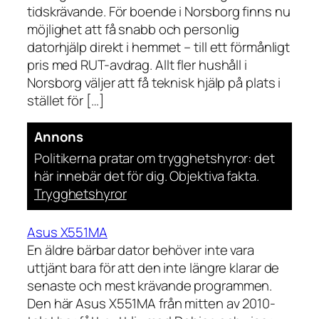
tidskrävande. För boende i Norsborg finns nu
möjlighet att få snabb och personlig
datorhjälp direkt i hemmet – till ett förmånligt
pris med RUT-avdrag. Allt fler hushåll i
Norsborg väljer att få teknisk hjälp på plats i
stället för […]
Annons
Politikerna pratar om trygghetshyror: det
här innebär det för dig. Objektiva fakta.
Trygghetshyror
Asus X551MA
En äldre bärbar dator behöver inte vara
uttjänt bara för att den inte längre klarar de
senaste och mest krävande programmen.
Den här Asus X551MA från mitten av 2010-