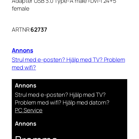
Adapter USB 3.0 Type-A male>DVI-I 24+5
female
ARTNR
62737
Annons
Strul med e-posten? Hjälp med TV? Problem
med wifi?
Digital Fixare Stockholm
Annons
Strul med e-posten? Hjälp med TV?
Problem med wifi? Hjälp med datorn?
PC Service
Annons