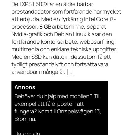
Dell XPS L502X är en äldre bärbar
prestandadator som fortfarande har mycket
att erbjuda. Med en fyrkärnig Intel Core i7-
processor, 8 GB arbetsminne, separat
Nvidia-grafik och Debian Linux klarar den
fortfarande kontorsarbete, webbsurfning,
multimedia och enklare tekniska uppgifter.
Med en SSD kan datorn dessutom få ett
tydligt prestandalyft och fortsätta vara
användbar i många år. […]
Annons
Behöver du hjälp med mobilen? Till
exempel att få e-posten att
fungera? Kom till Orrspelsvägen 13,
Bromma.
Datorhjälp