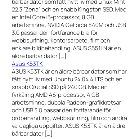
bärbar dator som fått nytt liv med Linux Mint
22.3 ”Zena” och en snabb Kingston SSD. Med
en Intel Core i5-processor, 8 GB
arbetsminne, NVIDIA GeForce 840M och USB
3.0 passar den fortfarande bra för
webbsurfning, kontorsarbete, film och
enklare bildbehandling. ASUS S551LN är en
äldre bärbar dator […]
Asus K53TK
ASUS K53TK är en äldre bärbar dator som har
fått nytt liv med Ubuntu 24.04.4 LTS och en
snabb Crucial SSD på 240 GB. Med en
fyrkärnig AMD A6-processor, 4 GB
arbetsminne, dubbla Radeon-grafikkretsar
och USB 3.0 passar den fortfarande för
ordbehandling, webbsurfning, film och andra
vardagliga uppgifter. ASUS K53TK är en äldre
bärbar dator […]