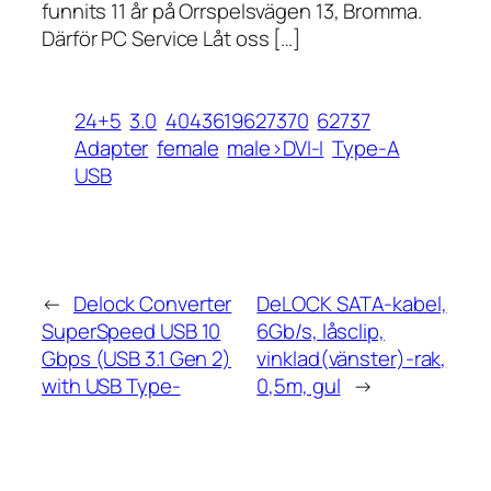
funnits 11 år på Orrspelsvägen 13, Bromma.
Därför PC Service Låt oss […]
24+5
3.0
4043619627370
62737
Adapter
female
male>DVI-I
Type-A
USB
←
Delock Converter
DeLOCK SATA-kabel,
SuperSpeed USB 10
6Gb/s, låsclip,
Gbps (USB 3.1 Gen 2)
vinklad(vänster)-rak,
with USB Type-
0,5m, gul
→