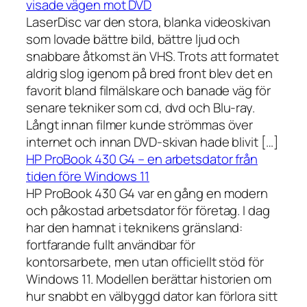
visade vägen mot DVD
LaserDisc var den stora, blanka videoskivan
som lovade bättre bild, bättre ljud och
snabbare åtkomst än VHS. Trots att formatet
aldrig slog igenom på bred front blev det en
favorit bland filmälskare och banade väg för
senare tekniker som cd, dvd och Blu-ray.
Långt innan filmer kunde strömmas över
internet och innan DVD-skivan hade blivit […]
HP ProBook 430 G4 – en arbetsdator från
tiden före Windows 11
HP ProBook 430 G4 var en gång en modern
och påkostad arbetsdator för företag. I dag
har den hamnat i teknikens gränsland:
fortfarande fullt användbar för
kontorsarbete, men utan officiellt stöd för
Windows 11. Modellen berättar historien om
hur snabbt en välbyggd dator kan förlora sitt