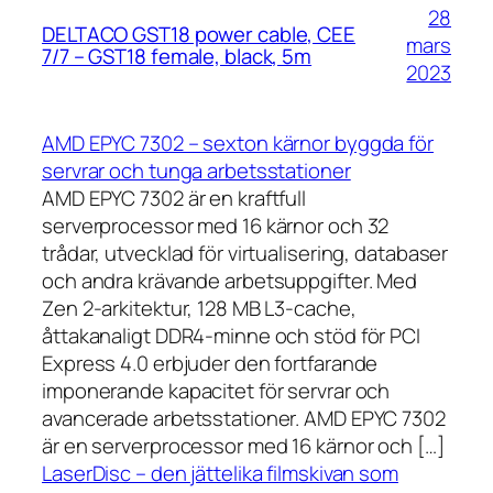
28
DELTACO GST18 power cable, CEE
mars
7/7 – GST18 female, black, 5m
2023
AMD EPYC 7302 – sexton kärnor byggda för
servrar och tunga arbetsstationer
AMD EPYC 7302 är en kraftfull
serverprocessor med 16 kärnor och 32
trådar, utvecklad för virtualisering, databaser
och andra krävande arbetsuppgifter. Med
Zen 2-arkitektur, 128 MB L3-cache,
åttakanaligt DDR4-minne och stöd för PCI
Express 4.0 erbjuder den fortfarande
imponerande kapacitet för servrar och
avancerade arbetsstationer. AMD EPYC 7302
är en serverprocessor med 16 kärnor och […]
LaserDisc – den jättelika filmskivan som