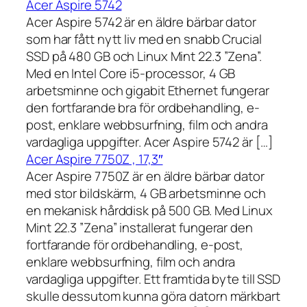
Acer Aspire 5742
Acer Aspire 5742 är en äldre bärbar dator
som har fått nytt liv med en snabb Crucial
SSD på 480 GB och Linux Mint 22.3 ”Zena”.
Med en Intel Core i5-processor, 4 GB
arbetsminne och gigabit Ethernet fungerar
den fortfarande bra för ordbehandling, e-
post, enklare webbsurfning, film och andra
vardagliga uppgifter. Acer Aspire 5742 är […]
Acer Aspire 7750Z , 17,3″
Acer Aspire 7750Z är en äldre bärbar dator
med stor bildskärm, 4 GB arbetsminne och
en mekanisk hårddisk på 500 GB. Med Linux
Mint 22.3 ”Zena” installerat fungerar den
fortfarande för ordbehandling, e-post,
enklare webbsurfning, film och andra
vardagliga uppgifter. Ett framtida byte till SSD
skulle dessutom kunna göra datorn märkbart