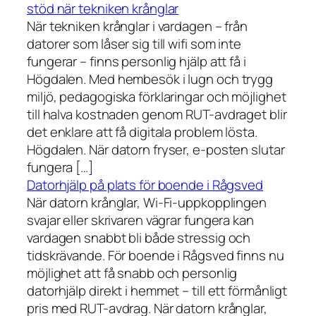
stöd när tekniken krånglar
När tekniken krånglar i vardagen – från
datorer som låser sig till wifi som inte
fungerar – finns personlig hjälp att få i
Högdalen. Med hembesök i lugn och trygg
miljö, pedagogiska förklaringar och möjlighet
till halva kostnaden genom RUT-avdraget blir
det enklare att få digitala problem lösta.
Högdalen. När datorn fryser, e-posten slutar
fungera […]
Datorhjälp på plats för boende i Rågsved
När datorn krånglar, Wi-Fi-uppkopplingen
svajar eller skrivaren vägrar fungera kan
vardagen snabbt bli både stressig och
tidskrävande. För boende i Rågsved finns nu
möjlighet att få snabb och personlig
datorhjälp direkt i hemmet – till ett förmånligt
pris med RUT-avdrag. När datorn krånglar,