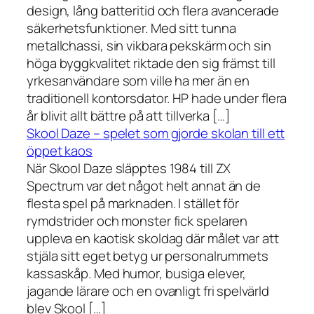
design, lång batteritid och flera avancerade
säkerhetsfunktioner. Med sitt tunna
metallchassi, sin vikbara pekskärm och sin
höga byggkvalitet riktade den sig främst till
yrkesanvändare som ville ha mer än en
traditionell kontorsdator. HP hade under flera
år blivit allt bättre på att tillverka […]
Skool Daze – spelet som gjorde skolan till ett
öppet kaos
När Skool Daze släpptes 1984 till ZX
Spectrum var det något helt annat än de
flesta spel på marknaden. I stället för
rymdstrider och monster fick spelaren
uppleva en kaotisk skoldag där målet var att
stjäla sitt eget betyg ur personalrummets
kassaskåp. Med humor, busiga elever,
jagande lärare och en ovanligt fri spelvärld
blev Skool […]