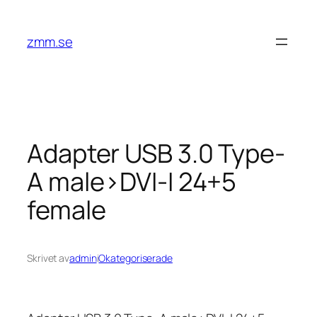
Hoppa
till
zmm.se
innehåll
Adapter USB 3.0 Type-
A male>DVI-I 24+5
female
Skrivet av
admin
i
Okategoriserade