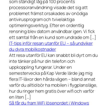
som ständigt låg på 100 procents
processoranvändning visade det sig att
problemet främst orsakades av onödiga
antivirusprogram och tvivelaktiga
optimeringsverktyg. Efter en ordentlig
rensning blev datorn användbar igen. Vi fick
ett samtal från en kund som undrade om […]
IT-tips inför resan utanför EU – så undviker
du dyra mobilkostnader
Att resa utanför EU kan snabbt bli dyrt om du
inte tänker på hur din telefon och
uppkoppling fungerar. Under en
semestervecka på Kap Verde lärde jag mig
flera IT-läxor den hårda vägen – bland annat
varför du alltid bör ha mobilen i flygplansläge,
hur du ringer hem gratis över wifi och varför
en liten […]
Så får du fram WiFi lösenordet i Windows