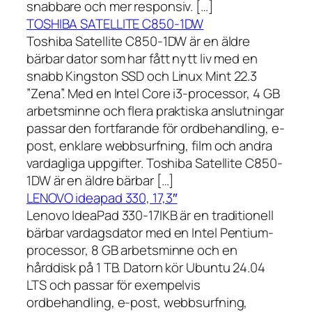
snabbare och mer responsiv. […]
TOSHIBA SATELLITE C850-1DW
Toshiba Satellite C850-1DW är en äldre
bärbar dator som har fått nytt liv med en
snabb Kingston SSD och Linux Mint 22.3
”Zena”. Med en Intel Core i3-processor, 4 GB
arbetsminne och flera praktiska anslutningar
passar den fortfarande för ordbehandling, e-
post, enklare webbsurfning, film och andra
vardagliga uppgifter. Toshiba Satellite C850-
1DW är en äldre bärbar […]
LENOVO ideapad 330, 17,3″
Lenovo IdeaPad 330-17IKB är en traditionell
bärbar vardagsdator med en Intel Pentium-
processor, 8 GB arbetsminne och en
hårddisk på 1 TB. Datorn kör Ubuntu 24.04
LTS och passar för exempelvis
ordbehandling, e-post, webbsurfning,