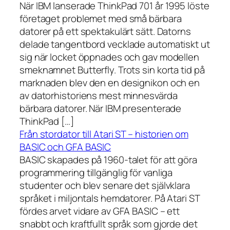
När IBM lanserade ThinkPad 701 år 1995 löste
företaget problemet med små bärbara
datorer på ett spektakulärt sätt. Datorns
delade tangentbord vecklade automatiskt ut
sig när locket öppnades och gav modellen
smeknamnet Butterfly. Trots sin korta tid på
marknaden blev den en designikon och en
av datorhistoriens mest minnesvärda
bärbara datorer. När IBM presenterade
ThinkPad […]
Från stordator till Atari ST – historien om
BASIC och GFA BASIC
BASIC skapades på 1960-talet för att göra
programmering tillgänglig för vanliga
studenter och blev senare det självklara
språket i miljontals hemdatorer. På Atari ST
fördes arvet vidare av GFA BASIC – ett
snabbt och kraftfullt språk som gjorde det