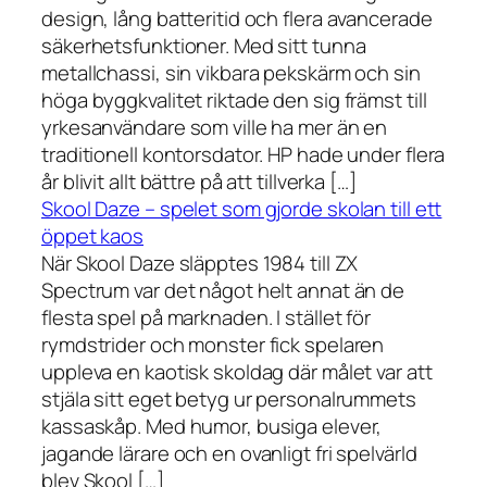
design, lång batteritid och flera avancerade
säkerhetsfunktioner. Med sitt tunna
metallchassi, sin vikbara pekskärm och sin
höga byggkvalitet riktade den sig främst till
yrkesanvändare som ville ha mer än en
traditionell kontorsdator. HP hade under flera
år blivit allt bättre på att tillverka […]
Skool Daze – spelet som gjorde skolan till ett
öppet kaos
När Skool Daze släpptes 1984 till ZX
Spectrum var det något helt annat än de
flesta spel på marknaden. I stället för
rymdstrider och monster fick spelaren
uppleva en kaotisk skoldag där målet var att
stjäla sitt eget betyg ur personalrummets
kassaskåp. Med humor, busiga elever,
jagande lärare och en ovanligt fri spelvärld
blev Skool […]