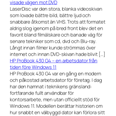
visade vägen mot DVD
LaserDisc var den stora, blanka videoskivan
som lovade bättre bild, bättre ljud och
snabbare åtkomst än VHS. Trots att formatet
aldrig slog igenom på bred front blev det en
favorit bland filmälskare och banade väg för
senare tekniker som cd, dvd och Blu-ray.
Långt innan filmer kunde strömmas över
internet och innan DVD-skivan hade blivit […]
HP ProBook 430 G4 – en arbetsdator från
tiden före Windows 11
HP ProBook 430 G4 var en gång en modern
och påkostad arbetsdator för företag. I dag
har den hamnat i teknikens gränsland:
fortfarande fullt användbar för
kontorsarbete, men utan officiellt stöd för
Windows 11. Modellen berättar historien om
hur snabbt en välbyggd dator kan förlora sitt