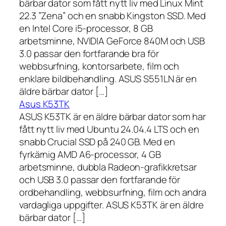
bärbar dator som fått nytt liv med Linux Mint
22.3 ”Zena” och en snabb Kingston SSD. Med
en Intel Core i5-processor, 8 GB
arbetsminne, NVIDIA GeForce 840M och USB
3.0 passar den fortfarande bra för
webbsurfning, kontorsarbete, film och
enklare bildbehandling. ASUS S551LN är en
äldre bärbar dator […]
Asus K53TK
ASUS K53TK är en äldre bärbar dator som har
fått nytt liv med Ubuntu 24.04.4 LTS och en
snabb Crucial SSD på 240 GB. Med en
fyrkärnig AMD A6-processor, 4 GB
arbetsminne, dubbla Radeon-grafikkretsar
och USB 3.0 passar den fortfarande för
ordbehandling, webbsurfning, film och andra
vardagliga uppgifter. ASUS K53TK är en äldre
bärbar dator […]