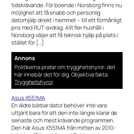
tidskrävande. För boende i Norsborg finns nu
möjlighet att få snabb och personlig
datorhjälp direkt i hemmet – till ett förmånligt
pris med RUT-avdrag. Allt fler hushåll i
Norsborg väljer att få teknisk hjälp på plats i
stället för […]
Annons
Politikerna pratar om trygghetshyror: det
här innebär det för dig. Objektiva fakta.
Trygghetshyror
Asus X551MA
En äldre bärbar dator behöver inte vara
uttjänt bara för att den inte längre klarar de
senaste och mest krävande programmen.
Den här Asus X551MA från mitten av 2010-