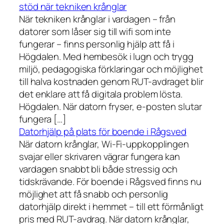
stöd när tekniken krånglar
När tekniken krånglar i vardagen – från
datorer som låser sig till wifi som inte
fungerar – finns personlig hjälp att få i
Högdalen. Med hembesök i lugn och trygg
miljö, pedagogiska förklaringar och möjlighet
till halva kostnaden genom RUT-avdraget blir
det enklare att få digitala problem lösta.
Högdalen. När datorn fryser, e-posten slutar
fungera […]
Datorhjälp på plats för boende i Rågsved
När datorn krånglar, Wi-Fi-uppkopplingen
svajar eller skrivaren vägrar fungera kan
vardagen snabbt bli både stressig och
tidskrävande. För boende i Rågsved finns nu
möjlighet att få snabb och personlig
datorhjälp direkt i hemmet – till ett förmånligt
pris med RUT-avdrag. När datorn krånglar,