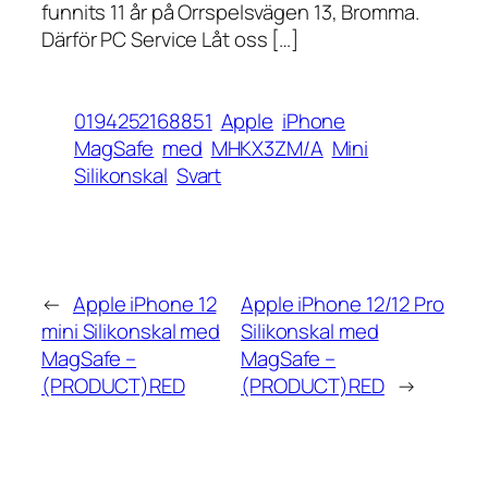
funnits 11 år på Orrspelsvägen 13, Bromma.
Därför PC Service Låt oss […]
0194252168851
Apple
iPhone
MagSafe
med
MHKX3ZM/A
Mini
Silikonskal
Svart
←
Apple iPhone 12
Apple iPhone 12/12 Pro
mini Silikonskal med
Silikonskal med
MagSafe –
MagSafe –
(PRODUCT)RED
(PRODUCT)RED
→