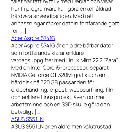
talet har fått nytt liv med Debian och visar
hur fri programvara kan göra enkel, åldrad
hårdvara användbar igen. Med rätt
anpassningar räcker datorn fortfarande gott
för […]
Acer Aspire 5741G
Acer Aspire 5741G är en äldre bärbar dator
som fortfarande klarar enklare
vardagsuppgifter med Linux Mint 22.2 ”Zara”.
Med en Intel Core i5-processor, separat
NVIDIA GeForce GT 320M-grafik och en
hårddisk på 320 GB passar den för
ordbehandling, e-post, webbsurfning, film
och enklare Linuxprojekt, även om mer
arbetsminne och en SSD skulle göra den
betydligt […]
ASUS S551LN
ASUS S551LN är en äldre men välutrustad