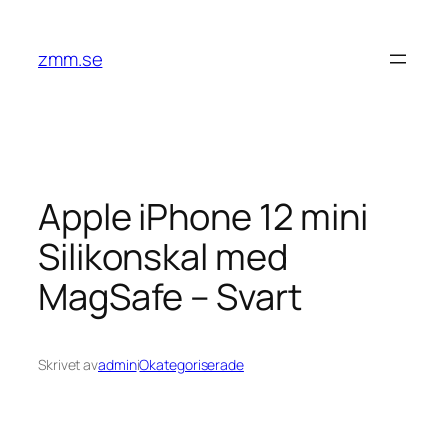
Hoppa
till
zmm.se
innehåll
Apple iPhone 12 mini
Silikonskal med
MagSafe – Svart
Skrivet av
admin
i
Okategoriserade