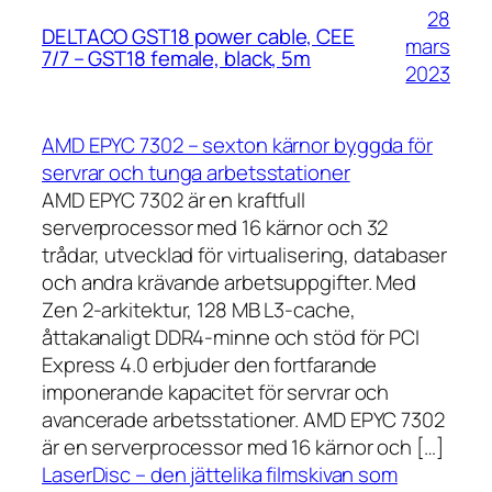
28
DELTACO GST18 power cable, CEE
mars
7/7 – GST18 female, black, 5m
2023
AMD EPYC 7302 – sexton kärnor byggda för
servrar och tunga arbetsstationer
AMD EPYC 7302 är en kraftfull
serverprocessor med 16 kärnor och 32
trådar, utvecklad för virtualisering, databaser
och andra krävande arbetsuppgifter. Med
Zen 2-arkitektur, 128 MB L3-cache,
åttakanaligt DDR4-minne och stöd för PCI
Express 4.0 erbjuder den fortfarande
imponerande kapacitet för servrar och
avancerade arbetsstationer. AMD EPYC 7302
är en serverprocessor med 16 kärnor och […]
LaserDisc – den jättelika filmskivan som