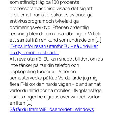
som ständigt låg på 100 procents
processoranvändning visade det sig att
problemet främst orsakades av onödiga
antivirusprogram och tvivelaktiga
optimeringsverktyg. Efter en ordentlig
rensning blev datorn användbar igen. Vi fick
ett samtal från en kund som undrade om […]
IT-tips inför resan utanför EU – så undviker
du dyra mobilkostnader
Att resa utanför EU kan snabbt bli dyrt om du
inte tänker på hur din telefon och
uppkoppling fungerar. Under en
semestervecka på Kap Verde lärde jag mig
flera IT-läxor den hårda vägen – bland annat
varför du alltid bör ha mobilen i flygplansläge,
hur du ringer hem gratis över wifi och varför
en liten […]
Så får du fram WiFi lösenordet i Windows