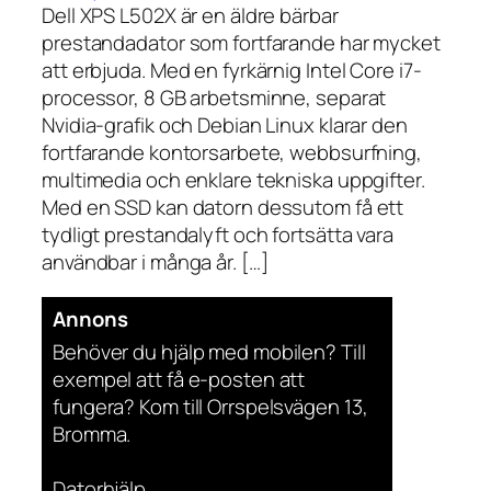
Dell XPS L502X är en äldre bärbar
prestandadator som fortfarande har mycket
att erbjuda. Med en fyrkärnig Intel Core i7-
processor, 8 GB arbetsminne, separat
Nvidia-grafik och Debian Linux klarar den
fortfarande kontorsarbete, webbsurfning,
multimedia och enklare tekniska uppgifter.
Med en SSD kan datorn dessutom få ett
tydligt prestandalyft och fortsätta vara
användbar i många år. […]
Annons
Behöver du hjälp med mobilen? Till
exempel att få e-posten att
fungera? Kom till Orrspelsvägen 13,
Bromma.
Datorhjälp