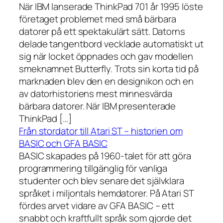
När IBM lanserade ThinkPad 701 år 1995 löste
företaget problemet med små bärbara
datorer på ett spektakulärt sätt. Datorns
delade tangentbord vecklade automatiskt ut
sig när locket öppnades och gav modellen
smeknamnet Butterfly. Trots sin korta tid på
marknaden blev den en designikon och en
av datorhistoriens mest minnesvärda
bärbara datorer. När IBM presenterade
ThinkPad […]
Från stordator till Atari ST – historien om
BASIC och GFA BASIC
BASIC skapades på 1960-talet för att göra
programmering tillgänglig för vanliga
studenter och blev senare det självklara
språket i miljontals hemdatorer. På Atari ST
fördes arvet vidare av GFA BASIC – ett
snabbt och kraftfullt språk som gjorde det