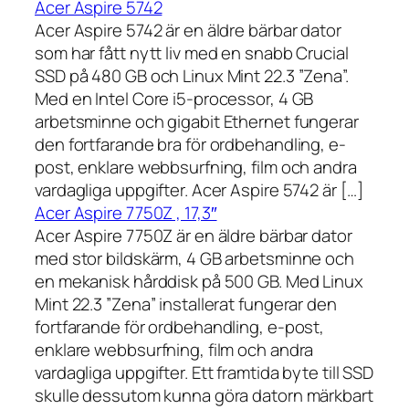
Acer Aspire 5742
Acer Aspire 5742 är en äldre bärbar dator
som har fått nytt liv med en snabb Crucial
SSD på 480 GB och Linux Mint 22.3 ”Zena”.
Med en Intel Core i5-processor, 4 GB
arbetsminne och gigabit Ethernet fungerar
den fortfarande bra för ordbehandling, e-
post, enklare webbsurfning, film och andra
vardagliga uppgifter. Acer Aspire 5742 är […]
Acer Aspire 7750Z , 17,3″
Acer Aspire 7750Z är en äldre bärbar dator
med stor bildskärm, 4 GB arbetsminne och
en mekanisk hårddisk på 500 GB. Med Linux
Mint 22.3 ”Zena” installerat fungerar den
fortfarande för ordbehandling, e-post,
enklare webbsurfning, film och andra
vardagliga uppgifter. Ett framtida byte till SSD
skulle dessutom kunna göra datorn märkbart