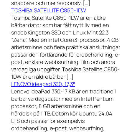
snabbare och mer responsiv. […]
TOSHIBA SATELLITE C850-1DW
Toshiba Satellite C850-1DW är en äldre
bärbar dator som har fått nytt liv med en
snabb Kingston SSD och Linux Mint 22.3
”Zena”. Med en Intel Core i3-processor, 4 GB
arbetsminne och flera praktiska anslutningar
passar den fortfarande för ordbehandling, e-
post, enklare webbsurfning, film och andra
vardagliga uppgifter. Toshiba Satellite C850-
1DW är en äldre bärbar […]
LENOVO ideapad 330, 17,3″
Lenovo IdeaPad 330-17IKB är en traditionell
bärbar vardagsdator med en Intel Pentium-
processor, 8 GB arbetsminne och en
hårddisk på 1 TB. Datorn kör Ubuntu 24.04
LTS och passar för exempelvis
ordbehandling, e-post, webbsurfning,