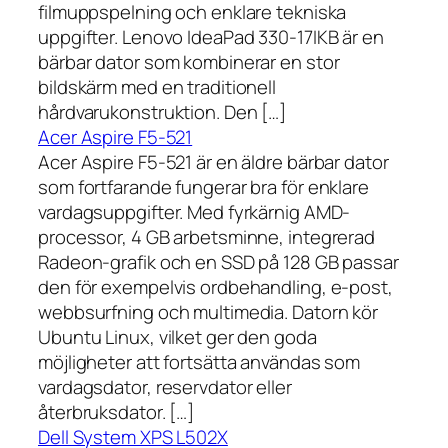
filmuppspelning och enklare tekniska
uppgifter. Lenovo IdeaPad 330-17IKB är en
bärbar dator som kombinerar en stor
bildskärm med en traditionell
hårdvarukonstruktion. Den […]
Acer Aspire F5-521
Acer Aspire F5-521 är en äldre bärbar dator
som fortfarande fungerar bra för enklare
vardagsuppgifter. Med fyrkärnig AMD-
processor, 4 GB arbetsminne, integrerad
Radeon-grafik och en SSD på 128 GB passar
den för exempelvis ordbehandling, e-post,
webbsurfning och multimedia. Datorn kör
Ubuntu Linux, vilket ger den goda
möjligheter att fortsätta användas som
vardagsdator, reservdator eller
återbruksdator. […]
Dell System XPS L502X