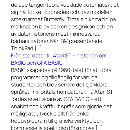
delade tangentbord vecklade automatiskt ut
sig när locket öppnades och gav modellen
smeknamnet Butterfly. Trots sin korta tid på
marknaden blev den en designikon och en
av datorhistoriens mest minnesvärda
bärbara datorer. När IBM presenterade
ThinkPad […]
Från stordator till Atari ST – historien om
BASIC och GFA BASIC
BASIC skapades på 1960-talet för att göra
programmering tillgänglig för vanliga
studenter och blev senare det självklara
språket i miljontals hemdatorer. På Atari ST
fördes arvet vidare av GFA BASIC – ett
snabbt och kraftfullt språk som gjorde det
möjligt att utveckla allt från enkla
hobbyprogram till grafiska verktyg och
kommersiella spel. I dag förknippas […]