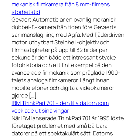
mekanisk filmkamera från 8 mm-filmens
storhetstid
Gevaert Automatic är en ovanlig mekanisk
dubbel-8-kamera från tiden före Gevaerts
sammanslagning med Agfa. Med fjäderdriven
motor, utbytbart Steinheil-objektiv och
filmhastigheter på upp till 32 bilder per
sekund är den både ett intressant stycke
fotohistoria och ett fint exempel på den
avancerade finmekanik som präglade 1900-
talets analoga filmkameror. Långt innan
mobiltelefoner och digitala videokameror
gjorde […]
IBM ThinkPad 701 – den lilla datorn som
vecklade ut sina vingar
När IBM lanserade ThinkPad 701 år 1995 löste
företaget problemet med små bärbara
datorer på ett spektakulärt sätt. Datorns