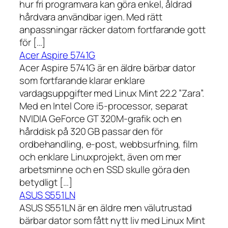
hur fri programvara kan göra enkel, åldrad
hårdvara användbar igen. Med rätt
anpassningar räcker datorn fortfarande gott
för […]
Acer Aspire 5741G
Acer Aspire 5741G är en äldre bärbar dator
som fortfarande klarar enklare
vardagsuppgifter med Linux Mint 22.2 ”Zara”.
Med en Intel Core i5-processor, separat
NVIDIA GeForce GT 320M-grafik och en
hårddisk på 320 GB passar den för
ordbehandling, e-post, webbsurfning, film
och enklare Linuxprojekt, även om mer
arbetsminne och en SSD skulle göra den
betydligt […]
ASUS S551LN
ASUS S551LN är en äldre men välutrustad
bärbar dator som fått nytt liv med Linux Mint