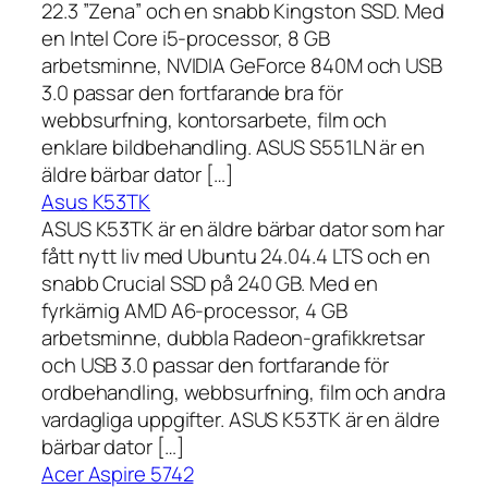
22.3 ”Zena” och en snabb Kingston SSD. Med
en Intel Core i5-processor, 8 GB
arbetsminne, NVIDIA GeForce 840M och USB
3.0 passar den fortfarande bra för
webbsurfning, kontorsarbete, film och
enklare bildbehandling. ASUS S551LN är en
äldre bärbar dator […]
Asus K53TK
ASUS K53TK är en äldre bärbar dator som har
fått nytt liv med Ubuntu 24.04.4 LTS och en
snabb Crucial SSD på 240 GB. Med en
fyrkärnig AMD A6-processor, 4 GB
arbetsminne, dubbla Radeon-grafikkretsar
och USB 3.0 passar den fortfarande för
ordbehandling, webbsurfning, film och andra
vardagliga uppgifter. ASUS K53TK är en äldre
bärbar dator […]
Acer Aspire 5742