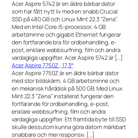
Acer Aspire 5742 är en äldre bärbar dator
som har fått nytt liv med en snabb Crucial
SSD på 480 GB och Linux Mint 22.3 ”Zena”.
Med en Intel Core i5-processor, 4 GB
arbetsminne och gigabit Ethernet fungerar
den fortfarande bra för ordbehandling, e-
post, enklare webbsurfning, film och andra
vardagliga uppgifter. Acer Aspire 5742 är […]
Acer Aspire 7750Z , 17,3″
Acer Aspire 7750Z är en äldre bärbar dator
med stor bildskärm, 4 GB arbetsminne och
en mekanisk hårddisk på 500 GB. Med Linux
Mint 22.3 ”Zena” installerat fungerar den
fortfarande för ordbehandling, e-post,
enklare webbsurfning, film och andra
vardagliga uppgifter. Ett framtida byte till SSD
skulle dessutom kunna göra datorn märkbart
snabbare och mer responsiv. […]