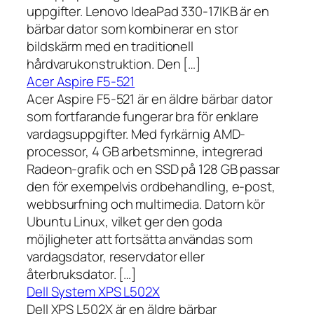
uppgifter. Lenovo IdeaPad 330-17IKB är en
bärbar dator som kombinerar en stor
bildskärm med en traditionell
hårdvarukonstruktion. Den […]
Acer Aspire F5-521
Acer Aspire F5-521 är en äldre bärbar dator
som fortfarande fungerar bra för enklare
vardagsuppgifter. Med fyrkärnig AMD-
processor, 4 GB arbetsminne, integrerad
Radeon-grafik och en SSD på 128 GB passar
den för exempelvis ordbehandling, e-post,
webbsurfning och multimedia. Datorn kör
Ubuntu Linux, vilket ger den goda
möjligheter att fortsätta användas som
vardagsdator, reservdator eller
återbruksdator. […]
Dell System XPS L502X
Dell XPS L502X är en äldre bärbar