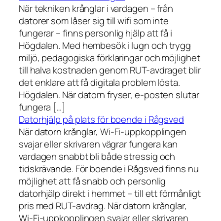
När tekniken krånglar i vardagen – från
datorer som låser sig till wifi som inte
fungerar – finns personlig hjälp att få i
Högdalen. Med hembesök i lugn och trygg
miljö, pedagogiska förklaringar och möjlighet
till halva kostnaden genom RUT-avdraget blir
det enklare att få digitala problem lösta.
Högdalen. När datorn fryser, e-posten slutar
fungera […]
Datorhjälp på plats för boende i Rågsved
När datorn krånglar, Wi-Fi-uppkopplingen
svajar eller skrivaren vägrar fungera kan
vardagen snabbt bli både stressig och
tidskrävande. För boende i Rågsved finns nu
möjlighet att få snabb och personlig
datorhjälp direkt i hemmet – till ett förmånligt
pris med RUT-avdrag. När datorn krånglar,
Wi-Fi-uppkopplingen svajar eller skrivaren