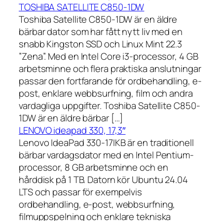
TOSHIBA SATELLITE C850-1DW
Toshiba Satellite C850-1DW är en äldre
bärbar dator som har fått nytt liv med en
snabb Kingston SSD och Linux Mint 22.3
”Zena”. Med en Intel Core i3-processor, 4 GB
arbetsminne och flera praktiska anslutningar
passar den fortfarande för ordbehandling, e-
post, enklare webbsurfning, film och andra
vardagliga uppgifter. Toshiba Satellite C850-
1DW är en äldre bärbar […]
LENOVO ideapad 330, 17,3″
Lenovo IdeaPad 330-17IKB är en traditionell
bärbar vardagsdator med en Intel Pentium-
processor, 8 GB arbetsminne och en
hårddisk på 1 TB. Datorn kör Ubuntu 24.04
LTS och passar för exempelvis
ordbehandling, e-post, webbsurfning,
filmuppspelning och enklare tekniska