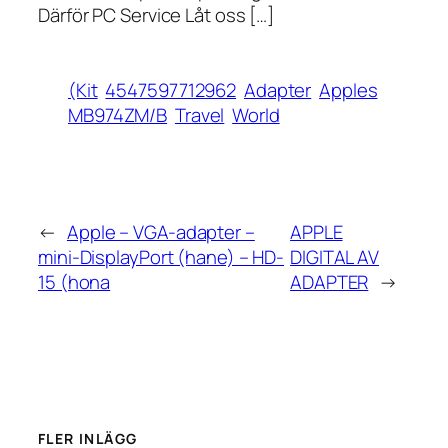
Därför PC Service Låt oss […]
(Kit
4547597712962
Adapter
Apples
MB974ZM/B
Travel
World
←
Apple – VGA-adapter –
APPLE
mini-DisplayPort (hane) – HD-
DIGITAL AV
15 (hona
ADAPTER
→
FLER INLÄGG