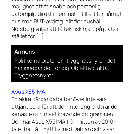
möjlighet att få snabb och personlig
datorhjälp direkt i hemmet – till ett förmånligt
pris med RUT-avdrag. Allt fler hushåll i
Norsborg väljer att få teknisk hjälp på plats i
stället för […]
Annons
Politikerna pratar om trygghetshyror: det
här innebär det för dig. Objektiva fakta.
Trygghetshyror
Asus X551MA
En äldre bärbar dator behöver inte vara
uttjänt bara för att den inte längre klarar de
senaste och mest krävande programmen.
Den här Asus X551MA från mitten av 2010-
talet har fått nytt liv med Debian och visar