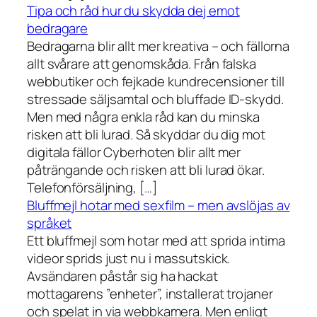
Tipa och råd hur du skydda dej emot
bedragare
Bedragarna blir allt mer kreativa – och fällorna
allt svårare att genomskåda. Från falska
webbutiker och fejkade kundrecensioner till
stressade säljsamtal och bluffade ID-skydd.
Men med några enkla råd kan du minska
risken att bli lurad. Så skyddar du dig mot
digitala fällor Cyberhoten blir allt mer
påträngande och risken att bli lurad ökar.
Telefonförsäljning, […]
Bluffmejl hotar med sexfilm – men avslöjas av
språket
Ett bluffmejl som hotar med att sprida intima
videor sprids just nu i massutskick.
Avsändaren påstår sig ha hackat
mottagarens ”enheter”, installerat trojaner
och spelat in via webbkamera. Men enligt