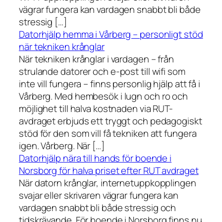
vägrar fungera kan vardagen snabbt bli både
stressig […]
Datorhjälp hemma i Vårberg – personligt stöd
när tekniken krånglar
När tekniken krånglar i vardagen – från
strulande datorer och e-post till wifi som
inte vill fungera – finns personlig hjälp att få i
Vårberg. Med hembesök i lugn och ro och
möjlighet till halva kostnaden via RUT-
avdraget erbjuds ett tryggt och pedagogiskt
stöd för den som vill få tekniken att fungera
igen. Vårberg. När […]
Datorhjälp nära till hands för boende i
Norsborg för halva priset efter RUT avdraget
När datorn krånglar, internetuppkopplingen
svajar eller skrivaren vägrar fungera kan
vardagen snabbt bli både stressig och
tidskrävande. För boende i Norsborg finns nu