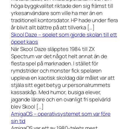
höga byggkvalitet riktade den sig främst till
yrkesanvändare som ville ha mer än en
traditionell kontorsdator. HP hade under flera
år blivit allt bättre på att tillverka […]
Skool Daze – spelet som gjorde skolan till ett
öppet kaos
När Skool Daze släpptes 1984 till ZX
Spectrum var det något helt annat än de
flesta spel på marknaden. I stället för
rymdstrider och monster fick spelaren
uppleva en kaotisk skoldag där målet var att
stjäla sitt eget betyg ur personalrummets
kassaskåp. Med humor, busiga elever,
jagande lärare och en ovanligt fri spelvärld
blev Skool […]
AmigaOS – operativsystemet som var före
sin tid
AmigaOS var ett av 1980-talets mest