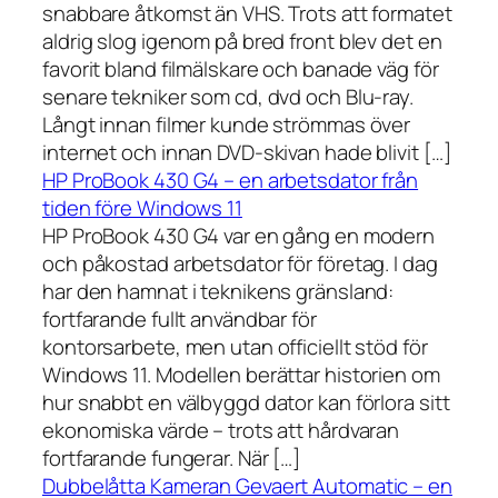
snabbare åtkomst än VHS. Trots att formatet
aldrig slog igenom på bred front blev det en
favorit bland filmälskare och banade väg för
senare tekniker som cd, dvd och Blu-ray.
Långt innan filmer kunde strömmas över
internet och innan DVD-skivan hade blivit […]
HP ProBook 430 G4 – en arbetsdator från
tiden före Windows 11
HP ProBook 430 G4 var en gång en modern
och påkostad arbetsdator för företag. I dag
har den hamnat i teknikens gränsland:
fortfarande fullt användbar för
kontorsarbete, men utan officiellt stöd för
Windows 11. Modellen berättar historien om
hur snabbt en välbyggd dator kan förlora sitt
ekonomiska värde – trots att hårdvaran
fortfarande fungerar. När […]
Dubbelåtta Kameran Gevaert Automatic – en