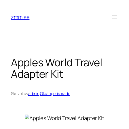
Hoppa
till
zmm.se
innehåll
Apples World Travel
Adapter Kit
Skrivet av
admin
i
Okategoriserade