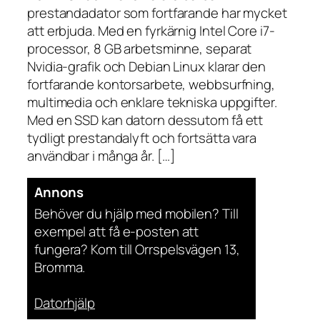
prestandadator som fortfarande har mycket
att erbjuda. Med en fyrkärnig Intel Core i7-
processor, 8 GB arbetsminne, separat
Nvidia-grafik och Debian Linux klarar den
fortfarande kontorsarbete, webbsurfning,
multimedia och enklare tekniska uppgifter.
Med en SSD kan datorn dessutom få ett
tydligt prestandalyft och fortsätta vara
användbar i många år. […]
Annons
Behöver du hjälp med mobilen? Till
exempel att få e-posten att
fungera? Kom till Orrspelsvägen 13,
Bromma.
Datorhjälp