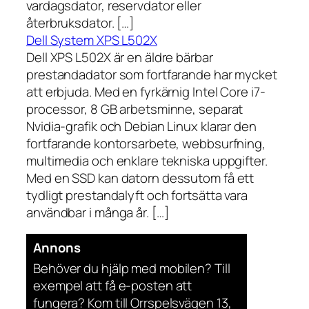
vardagsdator, reservdator eller
återbruksdator. […]
Dell System XPS L502X
Dell XPS L502X är en äldre bärbar
prestandadator som fortfarande har mycket
att erbjuda. Med en fyrkärnig Intel Core i7-
processor, 8 GB arbetsminne, separat
Nvidia-grafik och Debian Linux klarar den
fortfarande kontorsarbete, webbsurfning,
multimedia och enklare tekniska uppgifter.
Med en SSD kan datorn dessutom få ett
tydligt prestandalyft och fortsätta vara
användbar i många år. […]
Annons
Behöver du hjälp med mobilen? Till
exempel att få e-posten att
fungera? Kom till Orrspelsvägen 13,