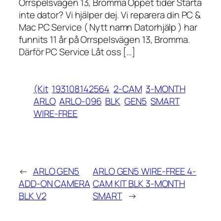
Orrspelsvägen 13, Bromma Öppet tider Starta
inte dator? Vi hjälper dej. Vi reparera din PC &
Mac PC Service ( Nytt namn Datorhjälp ) har
funnits 11 år på Orrspelsvägen 13, Bromma.
Därför PC Service Låt oss […]
(Kit
193108142564
2-CAM
3-MONTH
ARLO
ARLO-096
BLK
GEN5
SMART
WIRE-FREE
←
ARLO GEN5
ARLO GEN5 WIRE-FREE 4-
ADD-ON CAMERA
CAM KIT BLK 3-MONTH
BLK V2
SMART
→