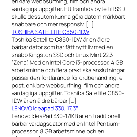
enklare webbsurfning, film och andra
vardagliga uppgifter. Ett framtida byte till SSD
skulle dessutom kunna göra datorn märkbart
snabbare och mer responsiv. […]
TOSHIBA SATELLITE C850-1DW
Toshiba Satellite C850-1DW är en äldre
bärbar dator som har fått nytt liv med en
snabb Kingston SSD och Linux Mint 22.3
”Zena”. Med en Intel Core i3-processor, 4 GB
arbetsminne och flera praktiska anslutningar
passar den fortfarande för ordbehandling, e-
post, enklare webbsurfning, film och andra
vardagliga uppgifter. Toshiba Satellite C850-
1DW är en äldre bärbar […]
LENOVO ideapad 330, 17,3″
Lenovo IdeaPad 330-17IKB är en traditionell
bärbar vardagsdator med en Intel Pentium-
processor, 8 GB arbetsminne och en