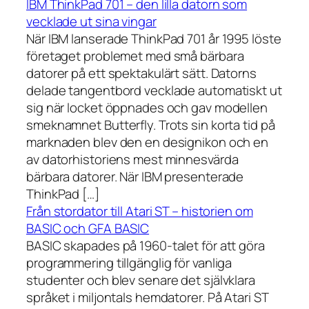
IBM ThinkPad 701 – den lilla datorn som
vecklade ut sina vingar
När IBM lanserade ThinkPad 701 år 1995 löste
företaget problemet med små bärbara
datorer på ett spektakulärt sätt. Datorns
delade tangentbord vecklade automatiskt ut
sig när locket öppnades och gav modellen
smeknamnet Butterfly. Trots sin korta tid på
marknaden blev den en designikon och en
av datorhistoriens mest minnesvärda
bärbara datorer. När IBM presenterade
ThinkPad […]
Från stordator till Atari ST – historien om
BASIC och GFA BASIC
BASIC skapades på 1960-talet för att göra
programmering tillgänglig för vanliga
studenter och blev senare det självklara
språket i miljontals hemdatorer. På Atari ST