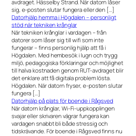
avdraget. Hässelby Strand. När datorn låser
sig, e-posten slutar fungera eller den […]
Datorhjälp hemma i Högdalen – personligt
stöd när tekniken krånglar
När tekniken krånglar i vardagen – från
datorer som låser sig till wifi som inte
fungerar – finns personlig hjälp att få i
Högdalen. Med hembesök i lugn och trygg
miljö, pedagogiska förklaringar och möjlighet
till halva kostnaden genom RUT-avdraget blir
det enklare att få digitala problem lösta.
Högdalen. När datorn fryser, e-posten slutar
fungera […]
Datorhjälp på plats för boende i Rågsved
När datorn krånglar, Wi-Fi-uppkopplingen
svajar eller skrivaren vägrar fungera kan
vardagen snabbt bli både stressig och
tidskrävande. För boende i Rågsved finns nu