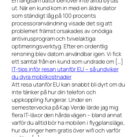
En långsam dator behöver inte alltid bytas
ut. När en kund kom in med en äldre dator
som ständigt låg på 100 procents
processoranvändning visade det sig att
problemet främst orsakades av onödiga
antivirusprogram och tvivelaktiga
optimeringsverktyg. Efter en ordentlig
rensning blev datorn användbar igen. Vi fick
ett samtal från en kund som undrade om […]
IT-tips inför resan utanför EU – så undviker
du dyra mobilkostnader
Att resa utanför EU kan snabbt bli dyrt om du
inte tänker på hur din telefon och
uppkoppling fungerar. Under en
semestervecka på Kap Verde lärde jag mig
flera IT-läxor den hårda vägen – bland annat
varför du alltid bör ha mobilen i flygplansläge,
hur du ringer hem gratis över wifi och varför