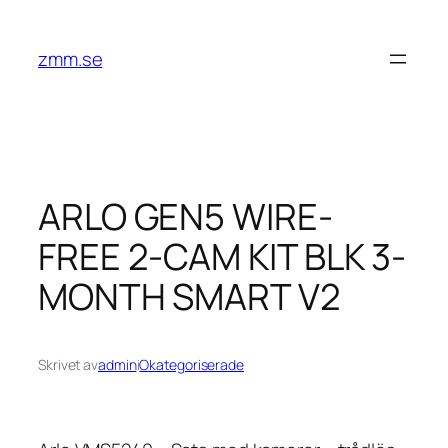
Hoppa
till
zmm.se
innehåll
ARLO GEN5 WIRE-
FREE 2-CAM KIT BLK 3-
MONTH SMART V2
Skrivet av
admin
i
Okategoriserade