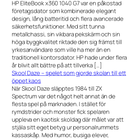
HP EliteBook x360 1040 G7 var en påkostad
företagsdator som kombinerade elegant
design, lång batteritid och flera avancerade
säkerhetsfunktioner. Med sitt tunna
metallchassi, sin vikbara pekskärm och sin
höga byggkvalitet riktade den sig främst till
yrkesanvändare som ville ha mer än en
traditionell kontorsdator. HP hade under flera
år blivit allt bättre på att tillverka […]
Skool Daze – spelet som gjorde skolan till ett
öppet kaos
När Skool Daze släpptes 1984 till ZX
Spectrum var det något helt annat än de
flesta spel på marknaden. I stället för
rymdstrider och monster fick spelaren
uppleva en kaotisk skoldag där målet var att
stjäla sitt eget betyg ur personalrummets
kassaskåp. Med humor, busiga elever,