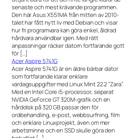
senaste och mest krävande programmen.
Den här Asus X551MA från mitten av 2010-
talet har fått nytt liv med Debian och visar
hur fri programvara kan göra enkel, åldrad
hårdvara användbar igen. Med rätt
anpassningar räcker datorn fortfarande gott
för […]
Acer Aspire 5741G
Acer Aspire 5741G är en äldre bärbar dator
som fortfarande klarar enklare
vardagsuppgifter med Linux Mint 22.2 ”Zara”.
Med en Intel Core i5-processor, separat
NVIDIA GeForce GT 320M-grafik och en
hårddisk på 320 GB passar den för
ordbehandling, e-post, webbsurfning, film
och enklare Linuxprojekt, även om mer
arbetsminne och en SSD skulle göra den
betydligt […]