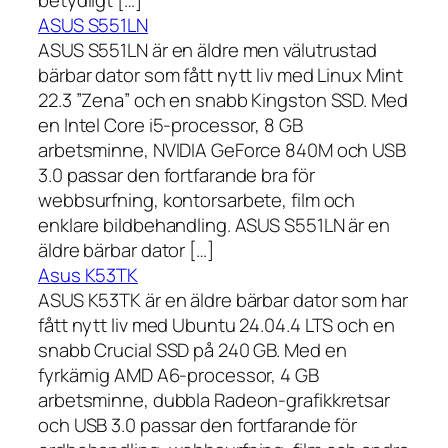
ASUS S551LN
ASUS S551LN är en äldre men välutrustad
bärbar dator som fått nytt liv med Linux Mint
22.3 ”Zena” och en snabb Kingston SSD. Med
en Intel Core i5-processor, 8 GB
arbetsminne, NVIDIA GeForce 840M och USB
3.0 passar den fortfarande bra för
webbsurfning, kontorsarbete, film och
enklare bildbehandling. ASUS S551LN är en
äldre bärbar dator […]
Asus K53TK
ASUS K53TK är en äldre bärbar dator som har
fått nytt liv med Ubuntu 24.04.4 LTS och en
snabb Crucial SSD på 240 GB. Med en
fyrkärnig AMD A6-processor, 4 GB
arbetsminne, dubbla Radeon-grafikkretsar
och USB 3.0 passar den fortfarande för