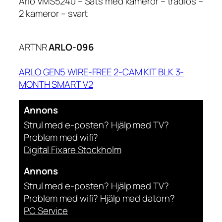
Arlo VMS5240 – Sats med kameror – trådlös –
2 kameror – svart
ARTNR
ARLO-096
ARLO GEN5 WIRE-FREE 2-CAM KIT BLK 3-
MONTH SMART V2
Annons
Strul med e-posten? Hjälp med TV?
Problem med wifi?
Digital Fixare Stockholm
Annons
Strul med e-posten? Hjälp med TV?
Problem med wifi? Hjälp med datorn?
PC Service