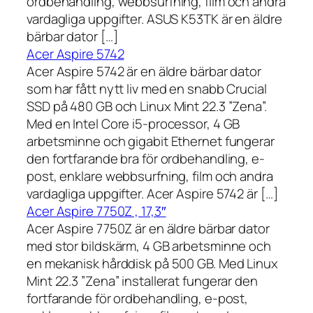
ordbehandling, webbsurfning, film och andra
vardagliga uppgifter. ASUS K53TK är en äldre
bärbar dator […]
Acer Aspire 5742
Acer Aspire 5742 är en äldre bärbar dator
som har fått nytt liv med en snabb Crucial
SSD på 480 GB och Linux Mint 22.3 ”Zena”.
Med en Intel Core i5-processor, 4 GB
arbetsminne och gigabit Ethernet fungerar
den fortfarande bra för ordbehandling, e-
post, enklare webbsurfning, film och andra
vardagliga uppgifter. Acer Aspire 5742 är […]
Acer Aspire 7750Z , 17,3″
Acer Aspire 7750Z är en äldre bärbar dator
med stor bildskärm, 4 GB arbetsminne och
en mekanisk hårddisk på 500 GB. Med Linux
Mint 22.3 ”Zena” installerat fungerar den
fortfarande för ordbehandling, e-post,