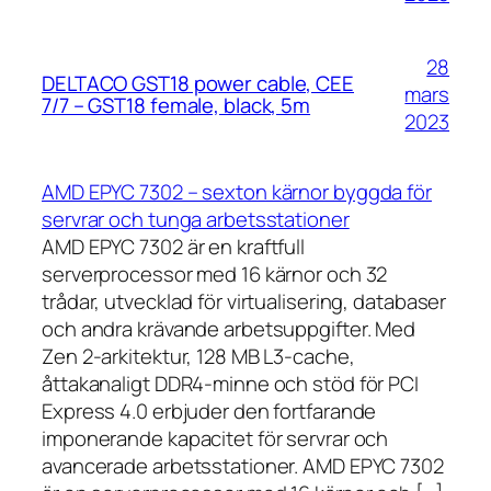
28
DELTACO GST18 power cable, CEE
mars
7/7 – GST18 female, black, 5m
2023
AMD EPYC 7302 – sexton kärnor byggda för
servrar och tunga arbetsstationer
AMD EPYC 7302 är en kraftfull
serverprocessor med 16 kärnor och 32
trådar, utvecklad för virtualisering, databaser
och andra krävande arbetsuppgifter. Med
Zen 2-arkitektur, 128 MB L3-cache,
åttakanaligt DDR4-minne och stöd för PCI
Express 4.0 erbjuder den fortfarande
imponerande kapacitet för servrar och
avancerade arbetsstationer. AMD EPYC 7302