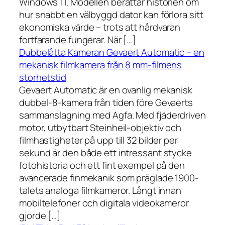
Windows 11. Modellen berättar historien om
hur snabbt en välbyggd dator kan förlora sitt
ekonomiska värde – trots att hårdvaran
fortfarande fungerar. När […]
Dubbelåtta Kameran Gevaert Automatic – en
mekanisk filmkamera från 8 mm-filmens
storhetstid
Gevaert Automatic är en ovanlig mekanisk
dubbel-8-kamera från tiden före Gevaerts
sammanslagning med Agfa. Med fjäderdriven
motor, utbytbart Steinheil-objektiv och
filmhastigheter på upp till 32 bilder per
sekund är den både ett intressant stycke
fotohistoria och ett fint exempel på den
avancerade finmekanik som präglade 1900-
talets analoga filmkameror. Långt innan
mobiltelefoner och digitala videokameror
gjorde […]