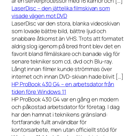
är en serverprocessor med 16 kärnor och […]
LaserDisc – den jättelika filmskivan som
visade vägen mot DVD
LaserDisc var den stora, blanka videoskivan
som lovade bättre bild, bättre ljud och
snabbare åtkomst än VHS. Trots att formatet
aldrig slog igenom på bred front blev det en
favorit bland filmälskare och banade väg för
senare tekniker som cd, dvd och Blu-ray.
Långt innan filmer kunde strömmas över
internet och innan DVD-skivan hade blivit […]
HP ProBook 430 G4 – en arbetsdator från
tiden före Windows 11
HP ProBook 430 G4 var en gång en modern
och påkostad arbetsdator för företag. I dag
har den hamnat i teknikens gränsland:
fortfarande fullt användbar för
kontorsarbete, men utan officiellt stöd för