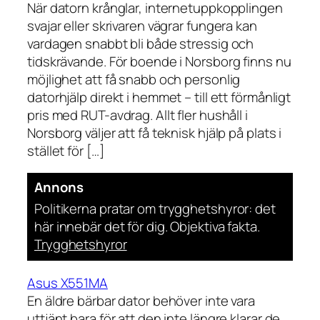
När datorn krånglar, internetuppkopplingen
svajar eller skrivaren vägrar fungera kan
vardagen snabbt bli både stressig och
tidskrävande. För boende i Norsborg finns nu
möjlighet att få snabb och personlig
datorhjälp direkt i hemmet – till ett förmånligt
pris med RUT-avdrag. Allt fler hushåll i
Norsborg väljer att få teknisk hjälp på plats i
stället för […]
Annons
Politikerna pratar om trygghetshyror: det
här innebär det för dig. Objektiva fakta.
Trygghetshyror
Asus X551MA
En äldre bärbar dator behöver inte vara
uttjänt bara för att den inte längre klarar de