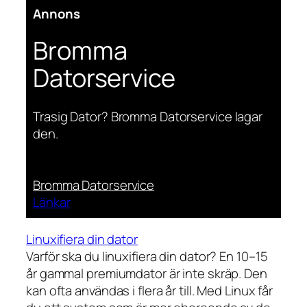
Annons
Bromma
Datorservice
Trasig Dator? Bromma Datorservice lagar
den.
Bromma Datorservice
Länkar
Linuxifiera din dator
Varför ska du linuxifiera din dator? En 10–15
år gammal premiumdator är inte skräp. Den
kan ofta användas i flera år till. Med Linux får