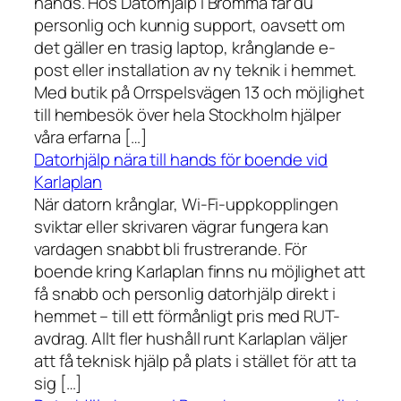
hands. Hos Datorhjälp i Bromma får du
personlig och kunnig support, oavsett om
det gäller en trasig laptop, krånglande e-
post eller installation av ny teknik i hemmet.
Med butik på Orrspelsvägen 13 och möjlighet
till hembesök över hela Stockholm hjälper
våra erfarna […]
Datorhjälp nära till hands för boende vid
Karlaplan
När datorn krånglar, Wi-Fi-uppkopplingen
sviktar eller skrivaren vägrar fungera kan
vardagen snabbt bli frustrerande. För
boende kring Karlaplan finns nu möjlighet att
få snabb och personlig datorhjälp direkt i
hemmet – till ett förmånligt pris med RUT-
avdrag. Allt fler hushåll runt Karlaplan väljer
att få teknisk hjälp på plats i stället för att ta
sig […]