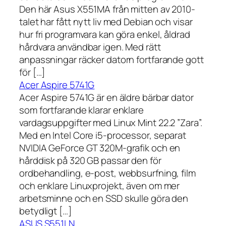
Den här Asus X551MA från mitten av 2010-
talet har fått nytt liv med Debian och visar
hur fri programvara kan göra enkel, åldrad
hårdvara användbar igen. Med rätt
anpassningar räcker datorn fortfarande gott
för […]
Acer Aspire 5741G
Acer Aspire 5741G är en äldre bärbar dator
som fortfarande klarar enklare
vardagsuppgifter med Linux Mint 22.2 ”Zara”.
Med en Intel Core i5-processor, separat
NVIDIA GeForce GT 320M-grafik och en
hårddisk på 320 GB passar den för
ordbehandling, e-post, webbsurfning, film
och enklare Linuxprojekt, även om mer
arbetsminne och en SSD skulle göra den
betydligt […]
ASUS S551LN