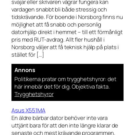
svajar eller skrivaren vägrar fungera kan
vardagen snabbt bli både stressig och
tidskrävande. För boende i Norsborg finns nu
möjlighet att få snabb och personlig
datorhjälp direkt i hemmet – till ett förmånligt
pris med RUT-avdrag. Allt fler hushåll i
Norsborg väljer att få teknisk hjälp på plats i
stället för […]
Annons
Politikerna pratar om trygghetshyror: det
här innebär det för dig. Objektiva fakta.
Trygghetshyror
Asus X551MA
En äldre bärbar dator behöver inte vara
uttjänt bara för att den inte längre klarar de
senaste och mest krävande programmen.