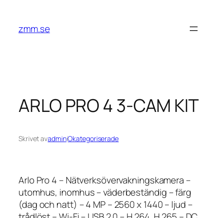
Hoppa
till
zmm.se
innehåll
ARLO PRO 4 3-CAM KIT
Skrivet av
admin
i
Okategoriserade
Arlo Pro 4 – Nätverksövervakningskamera –
utomhus, inomhus – väderbeständig – färg
(dag och natt) – 4 MP – 2560 x 1440 – ljud –
trådlöst – Wi-Fi – USB 2.0 – H.264, H.265 – DC