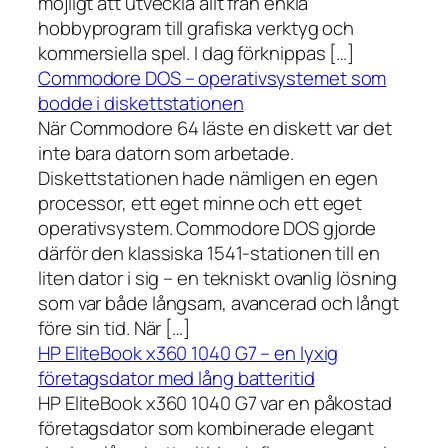
möjligt att utveckla allt från enkla
hobbyprogram till grafiska verktyg och
kommersiella spel. I dag förknippas […]
Commodore DOS – operativsystemet som
bodde i diskettstationen
När Commodore 64 läste en diskett var det
inte bara datorn som arbetade.
Diskettstationen hade nämligen en egen
processor, ett eget minne och ett eget
operativsystem. Commodore DOS gjorde
därför den klassiska 1541-stationen till en
liten dator i sig – en tekniskt ovanlig lösning
som var både långsam, avancerad och långt
före sin tid. När […]
HP EliteBook x360 1040 G7 – en lyxig
företagsdator med lång batteritid
HP EliteBook x360 1040 G7 var en påkostad
företagsdator som kombinerade elegant