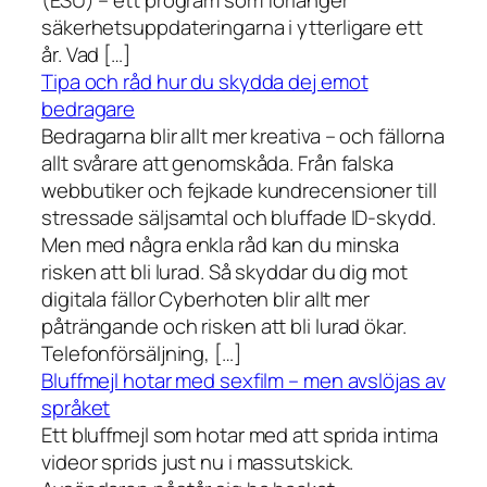
(ESU) – ett program som förlänger
säkerhetsuppdateringarna i ytterligare ett
år. Vad […]
Tipa och råd hur du skydda dej emot
bedragare
Bedragarna blir allt mer kreativa – och fällorna
allt svårare att genomskåda. Från falska
webbutiker och fejkade kundrecensioner till
stressade säljsamtal och bluffade ID-skydd.
Men med några enkla råd kan du minska
risken att bli lurad. Så skyddar du dig mot
digitala fällor Cyberhoten blir allt mer
påträngande och risken att bli lurad ökar.
Telefonförsäljning, […]
Bluffmejl hotar med sexfilm – men avslöjas av
språket
Ett bluffmejl som hotar med att sprida intima
videor sprids just nu i massutskick.