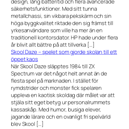
design, lång batteritid och flera avancerade
säkerhetsfunktioner. Med sitt tunna
metallchassi, sin vikbara pekskärm och sin
höga byggkvalitet riktade den sig främst till
yrkesanvändare som ville ha mer än en
traditionell kontorsdator. HP hade under flera
år blivit allt bättre på att tillverka […]
Skool Daze – spelet som gjorde skolan till ett
öppet kaos
När Skool Daze släpptes 1984 till ZX
Spectrum var det något helt annat än de
flesta spel på marknaden. I stället för
rymdstrider och monster fick spelaren
uppleva en kaotisk skoldag där målet var att
stjäla sitt eget betyg ur personalrummets
kassaskåp. Med humor, busiga elever,
jagande lärare och en ovanligt fri spelvärld
blev Skool […]