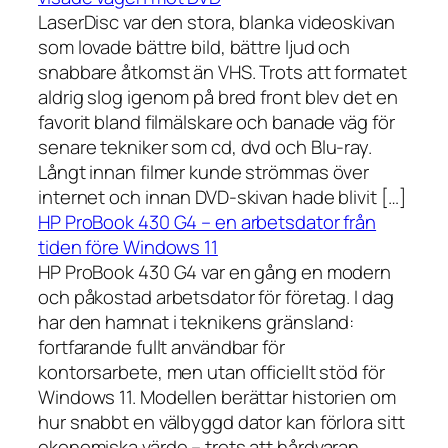
LaserDisc var den stora, blanka videoskivan
som lovade bättre bild, bättre ljud och
snabbare åtkomst än VHS. Trots att formatet
aldrig slog igenom på bred front blev det en
favorit bland filmälskare och banade väg för
senare tekniker som cd, dvd och Blu-ray.
Långt innan filmer kunde strömmas över
internet och innan DVD-skivan hade blivit […]
HP ProBook 430 G4 – en arbetsdator från
tiden före Windows 11
HP ProBook 430 G4 var en gång en modern
och påkostad arbetsdator för företag. I dag
har den hamnat i teknikens gränsland:
fortfarande fullt användbar för
kontorsarbete, men utan officiellt stöd för
Windows 11. Modellen berättar historien om
hur snabbt en välbyggd dator kan förlora sitt
ekonomiska värde – trots att hårdvaran