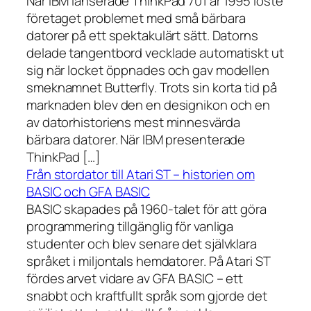
När IBM lanserade ThinkPad 701 år 1995 löste
företaget problemet med små bärbara
datorer på ett spektakulärt sätt. Datorns
delade tangentbord vecklade automatiskt ut
sig när locket öppnades och gav modellen
smeknamnet Butterfly. Trots sin korta tid på
marknaden blev den en designikon och en
av datorhistoriens mest minnesvärda
bärbara datorer. När IBM presenterade
ThinkPad […]
Från stordator till Atari ST – historien om
BASIC och GFA BASIC
BASIC skapades på 1960-talet för att göra
programmering tillgänglig för vanliga
studenter och blev senare det självklara
språket i miljontals hemdatorer. På Atari ST
fördes arvet vidare av GFA BASIC – ett
snabbt och kraftfullt språk som gjorde det