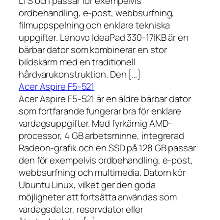
LTS och passar för exempelvis
ordbehandling, e-post, webbsurfning,
filmuppspelning och enklare tekniska
uppgifter. Lenovo IdeaPad 330-17IKB är en
bärbar dator som kombinerar en stor
bildskärm med en traditionell
hårdvarukonstruktion. Den […]
Acer Aspire F5-521
Acer Aspire F5-521 är en äldre bärbar dator
som fortfarande fungerar bra för enklare
vardagsuppgifter. Med fyrkärnig AMD-
processor, 4 GB arbetsminne, integrerad
Radeon-grafik och en SSD på 128 GB passar
den för exempelvis ordbehandling, e-post,
webbsurfning och multimedia. Datorn kör
Ubuntu Linux, vilket ger den goda
möjligheter att fortsätta användas som
vardagsdator, reservdator eller