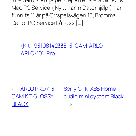
Mac PC Service ( Nytt namn Datorhjälp ) har
funnits 11 år på Orrspelsvägen 13, Bromma.
Därför PC Service Låt oss […]
(Kit
193108142335
3-CAM
ARLO
ARLO-101
Pro
←
ARLO PRO 4 3-
Sony GTK-XB5 Home
CAM KIT GLOSSY
audio mini system Black
BLACK
→