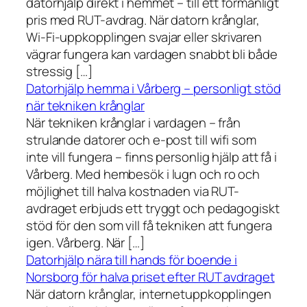
datorhjälp direkt i hemmet – till ett förmånligt
pris med RUT-avdrag. När datorn krånglar,
Wi-Fi-uppkopplingen svajar eller skrivaren
vägrar fungera kan vardagen snabbt bli både
stressig […]
Datorhjälp hemma i Vårberg – personligt stöd
när tekniken krånglar
När tekniken krånglar i vardagen – från
strulande datorer och e-post till wifi som
inte vill fungera – finns personlig hjälp att få i
Vårberg. Med hembesök i lugn och ro och
möjlighet till halva kostnaden via RUT-
avdraget erbjuds ett tryggt och pedagogiskt
stöd för den som vill få tekniken att fungera
igen. Vårberg. När […]
Datorhjälp nära till hands för boende i
Norsborg för halva priset efter RUT avdraget
När datorn krånglar, internetuppkopplingen