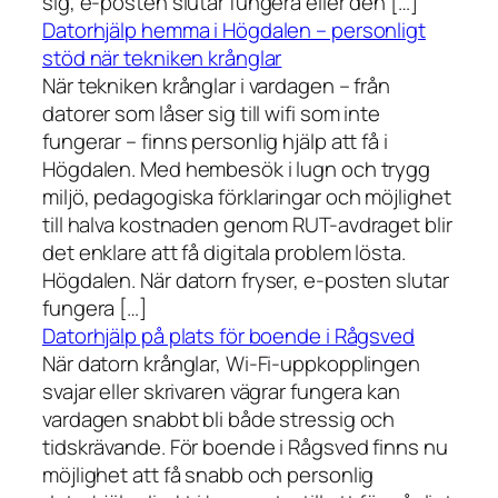
sig, e-posten slutar fungera eller den […]
Datorhjälp hemma i Högdalen – personligt
stöd när tekniken krånglar
När tekniken krånglar i vardagen – från
datorer som låser sig till wifi som inte
fungerar – finns personlig hjälp att få i
Högdalen. Med hembesök i lugn och trygg
miljö, pedagogiska förklaringar och möjlighet
till halva kostnaden genom RUT-avdraget blir
det enklare att få digitala problem lösta.
Högdalen. När datorn fryser, e-posten slutar
fungera […]
Datorhjälp på plats för boende i Rågsved
När datorn krånglar, Wi-Fi-uppkopplingen
svajar eller skrivaren vägrar fungera kan
vardagen snabbt bli både stressig och
tidskrävande. För boende i Rågsved finns nu
möjlighet att få snabb och personlig