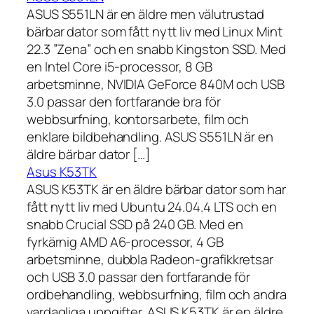
ASUS S551LN är en äldre men välutrustad
bärbar dator som fått nytt liv med Linux Mint
22.3 ”Zena” och en snabb Kingston SSD. Med
en Intel Core i5-processor, 8 GB
arbetsminne, NVIDIA GeForce 840M och USB
3.0 passar den fortfarande bra för
webbsurfning, kontorsarbete, film och
enklare bildbehandling. ASUS S551LN är en
äldre bärbar dator […]
Asus K53TK
ASUS K53TK är en äldre bärbar dator som har
fått nytt liv med Ubuntu 24.04.4 LTS och en
snabb Crucial SSD på 240 GB. Med en
fyrkärnig AMD A6-processor, 4 GB
arbetsminne, dubbla Radeon-grafikkretsar
och USB 3.0 passar den fortfarande för
ordbehandling, webbsurfning, film och andra
vardagliga uppgifter. ASUS K53TK är en äldre