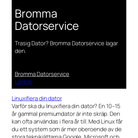
Bromma
Datorservice
Trasig Dator? Bromma Datorservice lagar
den.
Bromma Datorservice
Länkar
Linuxifiera din dator
Varför ska du linuxifiera din dator? En 10–15
år gammal premiumdator är inte skräp. Den
kan ofta användas i flera år till. Med Linux får
du ett system som är mer oberoende av de
stora teknikjättarna Google, Microsoft och