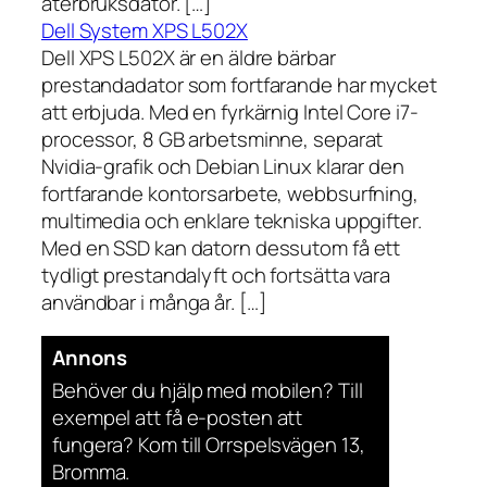
återbruksdator. […]
Dell System XPS L502X
Dell XPS L502X är en äldre bärbar
prestandadator som fortfarande har mycket
att erbjuda. Med en fyrkärnig Intel Core i7-
processor, 8 GB arbetsminne, separat
Nvidia-grafik och Debian Linux klarar den
fortfarande kontorsarbete, webbsurfning,
multimedia och enklare tekniska uppgifter.
Med en SSD kan datorn dessutom få ett
tydligt prestandalyft och fortsätta vara
användbar i många år. […]
Annons
Behöver du hjälp med mobilen? Till
exempel att få e-posten att
fungera? Kom till Orrspelsvägen 13,
Bromma.