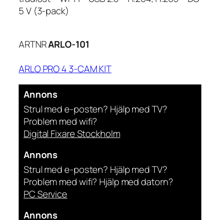
5 V (3-pack)
ARTNR
ARLO-101
ARLO PRO 4 3-CAM KIT
Annons
Strul med e-posten? Hjälp med TV?
Problem med wifi?
Digital Fixare Stockholm
Annons
Strul med e-posten? Hjälp med TV?
Problem med wifi? Hjälp med datorn?
PC Service
Annons