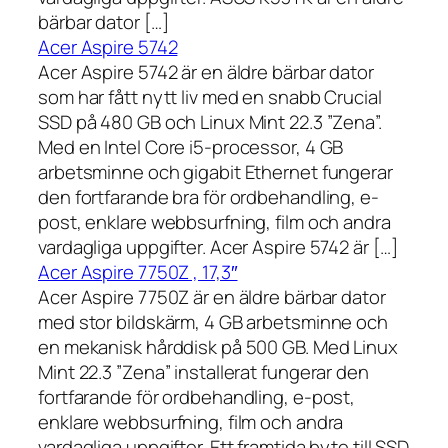
bärbar dator […]
Acer Aspire 5742
Acer Aspire 5742 är en äldre bärbar dator
som har fått nytt liv med en snabb Crucial
SSD på 480 GB och Linux Mint 22.3 ”Zena”.
Med en Intel Core i5-processor, 4 GB
arbetsminne och gigabit Ethernet fungerar
den fortfarande bra för ordbehandling, e-
post, enklare webbsurfning, film och andra
vardagliga uppgifter. Acer Aspire 5742 är […]
Acer Aspire 7750Z , 17,3″
Acer Aspire 7750Z är en äldre bärbar dator
med stor bildskärm, 4 GB arbetsminne och
en mekanisk hårddisk på 500 GB. Med Linux
Mint 22.3 ”Zena” installerat fungerar den
fortfarande för ordbehandling, e-post,
enklare webbsurfning, film och andra
vardagliga uppgifter. Ett framtida byte till SSD