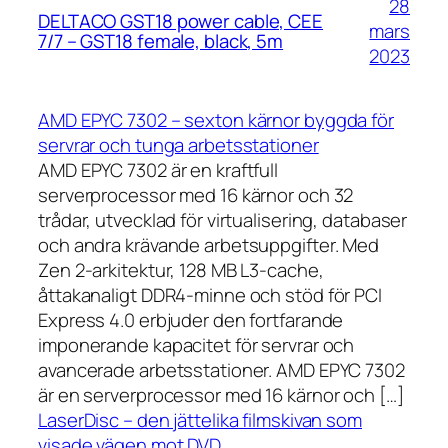
28
DELTACO GST18 power cable, CEE
mars
7/7 – GST18 female, black, 5m
2023
AMD EPYC 7302 – sexton kärnor byggda för
servrar och tunga arbetsstationer
AMD EPYC 7302 är en kraftfull
serverprocessor med 16 kärnor och 32
trådar, utvecklad för virtualisering, databaser
och andra krävande arbetsuppgifter. Med
Zen 2-arkitektur, 128 MB L3-cache,
åttakanaligt DDR4-minne och stöd för PCI
Express 4.0 erbjuder den fortfarande
imponerande kapacitet för servrar och
avancerade arbetsstationer. AMD EPYC 7302
är en serverprocessor med 16 kärnor och […]
LaserDisc – den jättelika filmskivan som
visade vägen mot DVD