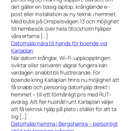
det gäller en trasig laptop, krånglande e-
post eller installation av ny teknik i hemmet.
Med butik på Orrspelsvägen 13 och möjlighet
till hembesök över hela Stockholm hjälper
våra erfarna […]
Datorhjälp nära till hands för boende vid
Karlaplan
När datorn krånglar, Wi-Fi-uppkopplingen
sviktar eller skrivaren vägrar fungera kan
vardagen snabbt bli frustrerande. För
boende kring Karlaplan finns nu möjlighet att
få snabb och personlig datorhjälp direkt i
hemmet – till ett förmånligt pris med RUT-
avdrag. Allt fler hushåll runt Karlaplan väljer
att få teknisk hjälp på plats i stället för att ta
sig […]
Datorhjälp hemma i Bergshamra – personligt
stöd när tekniken krånglar