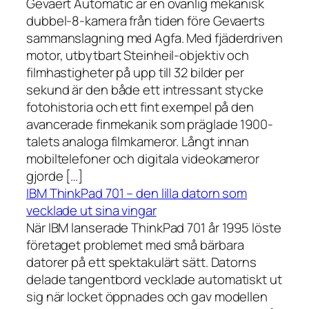
Gevaert Automatic är en ovanlig mekanisk
dubbel-8-kamera från tiden före Gevaerts
sammanslagning med Agfa. Med fjäderdriven
motor, utbytbart Steinheil-objektiv och
filmhastigheter på upp till 32 bilder per
sekund är den både ett intressant stycke
fotohistoria och ett fint exempel på den
avancerade finmekanik som präglade 1900-
talets analoga filmkameror. Långt innan
mobiltelefoner och digitala videokameror
gjorde […]
IBM ThinkPad 701 – den lilla datorn som
vecklade ut sina vingar
När IBM lanserade ThinkPad 701 år 1995 löste
företaget problemet med små bärbara
datorer på ett spektakulärt sätt. Datorns
delade tangentbord vecklade automatiskt ut
sig när locket öppnades och gav modellen