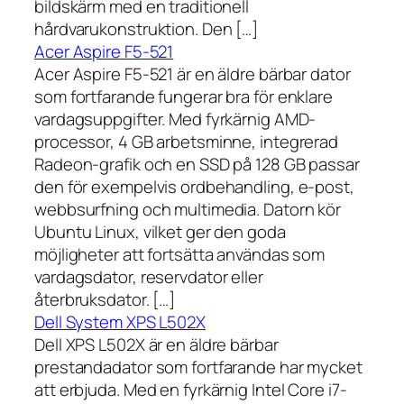
bildskärm med en traditionell
hårdvarukonstruktion. Den […]
Acer Aspire F5-521
Acer Aspire F5-521 är en äldre bärbar dator
som fortfarande fungerar bra för enklare
vardagsuppgifter. Med fyrkärnig AMD-
processor, 4 GB arbetsminne, integrerad
Radeon-grafik och en SSD på 128 GB passar
den för exempelvis ordbehandling, e-post,
webbsurfning och multimedia. Datorn kör
Ubuntu Linux, vilket ger den goda
möjligheter att fortsätta användas som
vardagsdator, reservdator eller
återbruksdator. […]
Dell System XPS L502X
Dell XPS L502X är en äldre bärbar
prestandadator som fortfarande har mycket
att erbjuda. Med en fyrkärnig Intel Core i7-