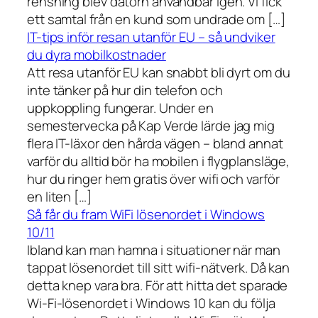
rensning blev datorn användbar igen. Vi fick
ett samtal från en kund som undrade om […]
IT-tips inför resan utanför EU – så undviker
du dyra mobilkostnader
Att resa utanför EU kan snabbt bli dyrt om du
inte tänker på hur din telefon och
uppkoppling fungerar. Under en
semestervecka på Kap Verde lärde jag mig
flera IT-läxor den hårda vägen – bland annat
varför du alltid bör ha mobilen i flygplansläge,
hur du ringer hem gratis över wifi och varför
en liten […]
Så får du fram WiFi lösenordet i Windows
10/11
Ibland kan man hamna i situationer när man
tappat lösenordet till sitt wifi-nätverk. Då kan
detta knep vara bra. För att hitta det sparade
Wi-Fi-lösenordet i Windows 10 kan du följa