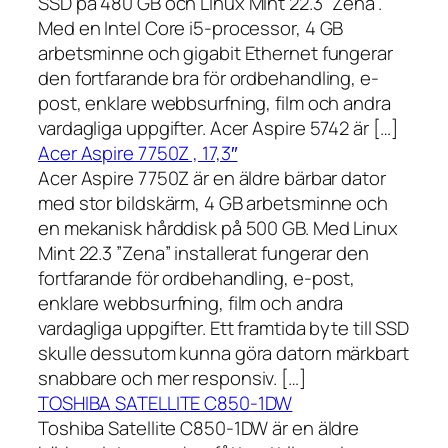
SSD på 480 GB och Linux Mint 22.3 ”Zena”.
Med en Intel Core i5-processor, 4 GB
arbetsminne och gigabit Ethernet fungerar
den fortfarande bra för ordbehandling, e-
post, enklare webbsurfning, film och andra
vardagliga uppgifter. Acer Aspire 5742 är […]
Acer Aspire 7750Z , 17,3″
Acer Aspire 7750Z är en äldre bärbar dator
med stor bildskärm, 4 GB arbetsminne och
en mekanisk hårddisk på 500 GB. Med Linux
Mint 22.3 ”Zena” installerat fungerar den
fortfarande för ordbehandling, e-post,
enklare webbsurfning, film och andra
vardagliga uppgifter. Ett framtida byte till SSD
skulle dessutom kunna göra datorn märkbart
snabbare och mer responsiv. […]
TOSHIBA SATELLITE C850-1DW
Toshiba Satellite C850-1DW är en äldre