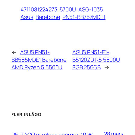
4711081224273
5700U
ASG-1035
Asus
Barebone
PN51-BB757MDE1
←
ASUS PN51-
ASUS PN51-E1-
BB555MDE1 Barebone
B5120ZD R5 5500U
AMD Ryzen 5 5500U
8GB 256GB
→
FLER INLÄGG
28 mars
DELTACO wireless charger, 10 W,