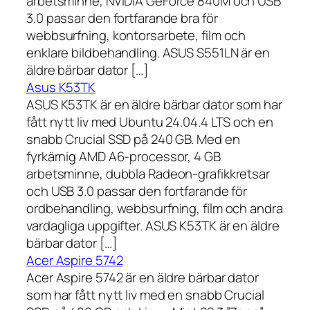
arbetsminne, NVIDIA GeForce 840M och USB
3.0 passar den fortfarande bra för
webbsurfning, kontorsarbete, film och
enklare bildbehandling. ASUS S551LN är en
äldre bärbar dator […]
Asus K53TK
ASUS K53TK är en äldre bärbar dator som har
fått nytt liv med Ubuntu 24.04.4 LTS och en
snabb Crucial SSD på 240 GB. Med en
fyrkärnig AMD A6-processor, 4 GB
arbetsminne, dubbla Radeon-grafikkretsar
och USB 3.0 passar den fortfarande för
ordbehandling, webbsurfning, film och andra
vardagliga uppgifter. ASUS K53TK är en äldre
bärbar dator […]
Acer Aspire 5742
Acer Aspire 5742 är en äldre bärbar dator
som har fått nytt liv med en snabb Crucial