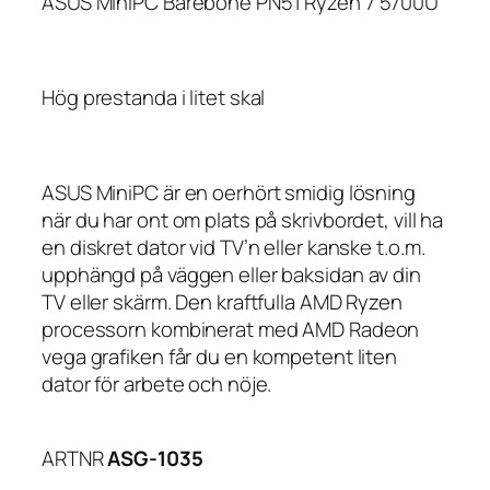
ASUS MiniPC Barebone PN51 Ryzen 7 5700U
Hög prestanda i litet skal
ASUS MiniPC är en oerhört smidig lösning
när du har ont om plats på skrivbordet, vill ha
en diskret dator vid TV’n eller kanske t.o.m.
upphängd på väggen eller baksidan av din
TV eller skärm. Den kraftfulla AMD Ryzen
processorn kombinerat med AMD Radeon
vega grafiken får du en kompetent liten
dator för arbete och nöje.
ARTNR
ASG-1035