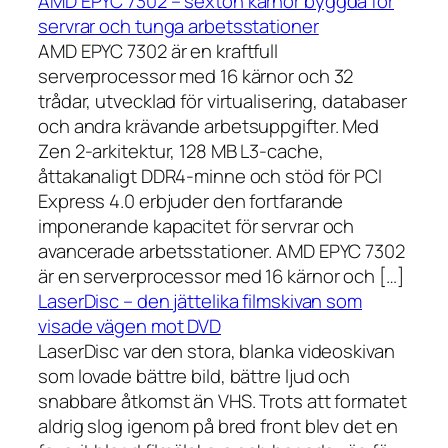
AMD EPYC 7302 – sexton kärnor byggda för
servrar och tunga arbetsstationer
AMD EPYC 7302 är en kraftfull
serverprocessor med 16 kärnor och 32
trådar, utvecklad för virtualisering, databaser
och andra krävande arbetsuppgifter. Med
Zen 2-arkitektur, 128 MB L3-cache,
åttakanaligt DDR4-minne och stöd för PCI
Express 4.0 erbjuder den fortfarande
imponerande kapacitet för servrar och
avancerade arbetsstationer. AMD EPYC 7302
är en serverprocessor med 16 kärnor och […]
LaserDisc – den jättelika filmskivan som
visade vägen mot DVD
LaserDisc var den stora, blanka videoskivan
som lovade bättre bild, bättre ljud och
snabbare åtkomst än VHS. Trots att formatet
aldrig slog igenom på bred front blev det en