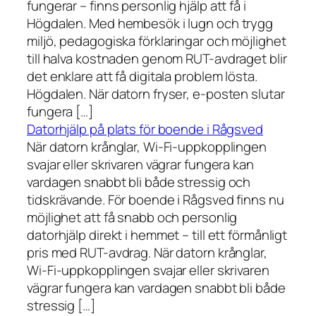
fungerar – finns personlig hjälp att få i
Högdalen. Med hembesök i lugn och trygg
miljö, pedagogiska förklaringar och möjlighet
till halva kostnaden genom RUT-avdraget blir
det enklare att få digitala problem lösta.
Högdalen. När datorn fryser, e-posten slutar
fungera […]
Datorhjälp på plats för boende i Rågsved
När datorn krånglar, Wi-Fi-uppkopplingen
svajar eller skrivaren vägrar fungera kan
vardagen snabbt bli både stressig och
tidskrävande. För boende i Rågsved finns nu
möjlighet att få snabb och personlig
datorhjälp direkt i hemmet – till ett förmånligt
pris med RUT-avdrag. När datorn krånglar,
Wi-Fi-uppkopplingen svajar eller skrivaren
vägrar fungera kan vardagen snabbt bli både
stressig […]