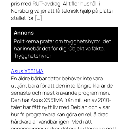
pris med RUT-avdrag. Allt fler hushåll i
Norsborg väljer att få teknisk hjälp på plats i
stället för […]
Annons
Politikerna pratar om trygghetshyror: det
här innebär det för dig. Objektiva fakta.
Trygghetshyror
Asus X551MA
En äldre bärbar dator behöver inte vara
uttjänt bara för att den inte längre klarar de
senaste och mest krävande programmen.
Den här Asus X551MA från mitten av 2010-
talet har fått nytt liv med Debian och visar
hur fri programvara kan göra enkel, åldrad
hårdvara användbar igen. Med rätt
anpassningar räcker datorn fortfarande gott