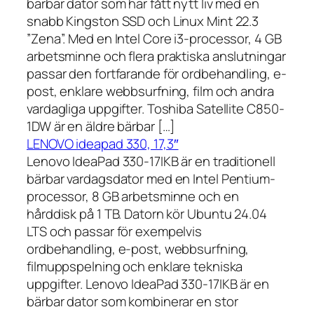
bärbar dator som har fått nytt liv med en
snabb Kingston SSD och Linux Mint 22.3
”Zena”. Med en Intel Core i3-processor, 4 GB
arbetsminne och flera praktiska anslutningar
passar den fortfarande för ordbehandling, e-
post, enklare webbsurfning, film och andra
vardagliga uppgifter. Toshiba Satellite C850-
1DW är en äldre bärbar […]
LENOVO ideapad 330, 17,3″
Lenovo IdeaPad 330-17IKB är en traditionell
bärbar vardagsdator med en Intel Pentium-
processor, 8 GB arbetsminne och en
hårddisk på 1 TB. Datorn kör Ubuntu 24.04
LTS och passar för exempelvis
ordbehandling, e-post, webbsurfning,
filmuppspelning och enklare tekniska
uppgifter. Lenovo IdeaPad 330-17IKB är en
bärbar dator som kombinerar en stor