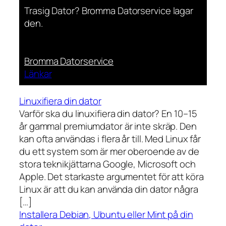
Trasig Dator? Bromma Datorservice lagar
den.
Bromma Datorservice
Länkar
Linuxifiera din dator
Varför ska du linuxifiera din dator? En 10–15
år gammal premiumdator är inte skräp. Den
kan ofta användas i flera år till. Med Linux får
du ett system som är mer oberoende av de
stora teknikjättarna Google, Microsoft och
Apple. Det starkaste argumentet för att köra
Linux är att du kan använda din dator några
[…]
Installera Debian, Ubuntu eller Mint på din