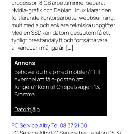
processor, 8 GB arbetsminne, separat
Nvidia-grafik och Debian Linux klarar den
fortfarande kontorsarbete, webbsurfning,
multimedia och enklare tekniska uppgifter.
Med en SSD kan datorn dessutom få ett
tydligt prestandalyft och fortsätta vara
användbar i många år. […]
Annons
Behöver du hjälp med mobilen? Till
exempel att få e-posten att
fungera? Kom till Orrspelsvägen 13,
Bromma.
Datorhjälp
PC Service Alby Tel 08 37 21 00
PC Service Alby PC Service har Telefon 08 37