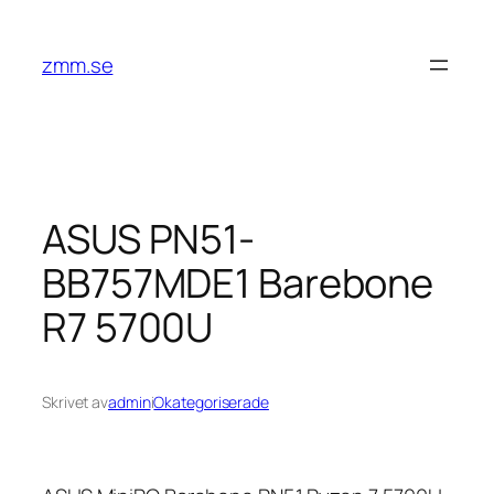
Hoppa
till
zmm.se
innehåll
ASUS PN51-
BB757MDE1 Barebone
R7 5700U
Skrivet av
admin
i
Okategoriserade