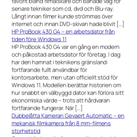
favorit bland filmälskare och banade väg för
senare tekniker som cd, dvd och Blu-ray.
Långt innan filmer kunde strömmas över
internet och innan DVD-skivan hade blivit […]
HP ProBook 430 G4 – en arbetsdator från
tiden före Windows 11
HP ProBook 430 G4 var en gång en modern
och påkostad arbetsdator för företag. I dag
har den hamnat i teknikens gränsland:
fortfarande fullt användbar för
kontorsarbete, men utan officiellt stöd för
Windows 11. Modellen berättar historien om
hur snabbt en välbyggd dator kan förlora sitt
ekonomiska värde – trots att hårdvaran
fortfarande fungerar. När […]
Dubbelåtta Kameran Gevaert Automatic – en
mekanisk filmkamera från 8 mm-filmens
storhetstid