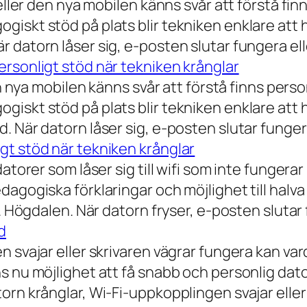
eller den nya mobilen känns svår att förstå finn
iskt stöd på plats blir tekniken enklare att 
 datorn låser sig, e-posten slutar fungera ell
rsonligt stöd när tekniken krånglar
n nya mobilen känns svår att förstå finns person
iskt stöd på plats blir tekniken enklare att 
 När datorn låser sig, e-posten slutar fungera
gt stöd när tekniken krånglar
torer som låser sig till wifi som inte fungerar 
dagogiska förklaringar och möjlighet till hal
a. Högdalen. När datorn fryser, e-posten slutar
d
n svajar eller skrivaren vägrar fungera kan va
 nu möjlighet att få snabb och personlig datorh
orn krånglar, Wi-Fi-uppkopplingen svajar elle