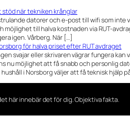
 stöd när tekniken krånglar
rulande datorer och e-post till wifi som inte vil
 möjlighet till halva kostnaden via RUT-avdr
gera igen. Vårberg. När […]
Norsborg för halva priset efter RUT avdraget
gen svajar eller skrivaren vägrar fungera kan 
s nu möjlighet att få snabb och personlig dator
ushåll i Norsborg väljer att få teknisk hjälp på 
et här innebär det för dig. Objektiva fakta.