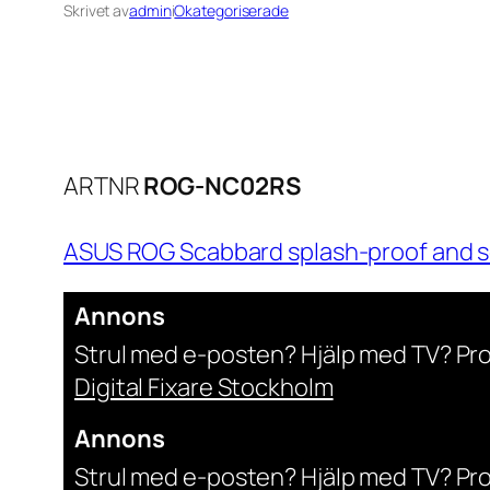
Skrivet av
admin
i
Okategoriserade
ARTNR
ROG-NC02RS
ASUS ROG Scabbard splash-proof and s
Annons
Strul med e-posten? Hjälp med TV? Pr
Digital Fixare Stockholm
Annons
Strul med e-posten? Hjälp med TV? Pr