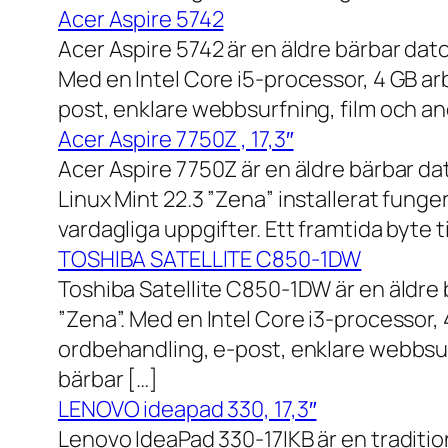
Acer Aspire 5742
Acer Aspire 5742 är en äldre bärbar dato
Med en Intel Core i5-processor, 4 GB a
post, enklare webbsurfning, film och and
Acer Aspire 7750Z , 17,3″
Acer Aspire 7750Z är en äldre bärbar d
Linux Mint 22.3 ”Zena” installerat fung
vardagliga uppgifter. Ett framtida byte
TOSHIBA SATELLITE C850-1DW
Toshiba Satellite C850-1DW är en äldre 
”Zena”. Med en Intel Core i3-processor,
ordbehandling, e-post, enklare webbsurf
bärbar […]
LENOVO ideapad 330, 17,3″
Lenovo IdeaPad 330-17IKB är en traditi