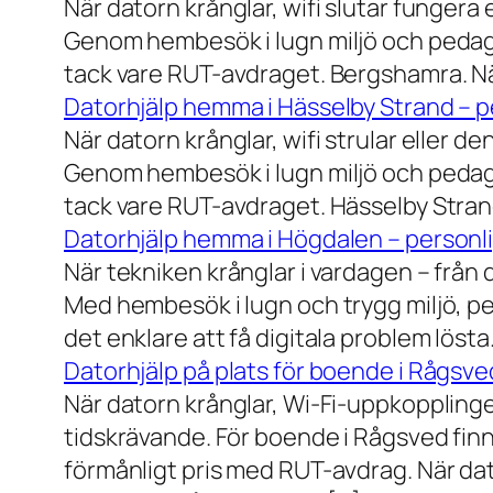
När datorn krånglar, wifi slutar fungera 
Genom hembesök i lugn miljö och pedagog
tack vare RUT-avdraget. Bergshamra. När
Datorhjälp hemma i Hässelby Strand – pe
När datorn krånglar, wifi strular eller de
Genom hembesök i lugn miljö och pedagog
tack vare RUT-avdraget. Hässelby Strand.
Datorhjälp hemma i Högdalen – personli
När tekniken krånglar i vardagen – från da
Med hembesök i lugn och trygg miljö, pe
det enklare att få digitala problem löst
Datorhjälp på plats för boende i Rågsve
När datorn krånglar, Wi-Fi-uppkopplinge
tidskrävande. För boende i Rågsved finns
förmånligt pris med RUT-avdrag. När dat