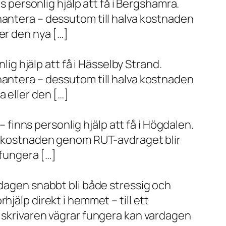
s personlig hjälp att få i Bergshamra.
hantera – dessutom till halva kostnaden
er den nya […]
lig hjälp att få i Hässelby Strand.
hantera – dessutom till halva kostnaden
 eller den […]
– finns personlig hjälp att få i Högdalen.
va kostnaden genom RUT-avdraget blir
 fungera […]
rdagen snabbt bli både stressig och
jälp direkt i hemmet – till ett
r skrivaren vägrar fungera kan vardagen