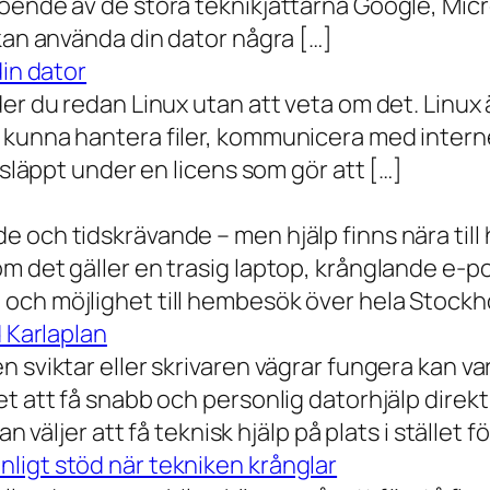
oende av de stora teknikjättarna Google, Mic
 kan använda din dator några […]
din dator
der du redan Linux utan att veta om det. Linu
 kunna hantera filer, kommunicera med intern
 släppt under en licens som gör att […]
 och tidskrävande – men hjälp finns nära till
 det gäller en trasig laptop, krånglande e-post 
och möjlighet till hembesök över hela Stockho
d Karlaplan
 sviktar eller skrivaren vägrar fungera kan va
t att få snabb och personlig datorhjälp direkt 
 väljer att få teknisk hjälp på plats i stället fö
ligt stöd när tekniken krånglar