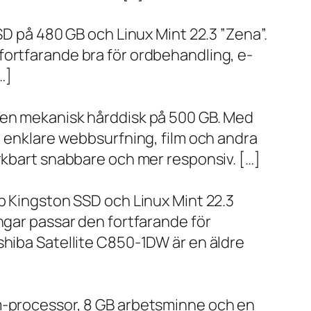
SD på 480 GB och Linux Mint 22.3 ”Zena”.
fortfarande bra för ordbehandling, e-
…]
h en mekanisk hårddisk på 500 GB. Med
, enklare webbsurfning, film och andra
ärkbart snabbare och mer responsiv. […]
bb Kingston SSD och Linux Mint 22.3
ngar passar den fortfarande för
shiba Satellite C850-1DW är en äldre
um-processor, 8 GB arbetsminne och en