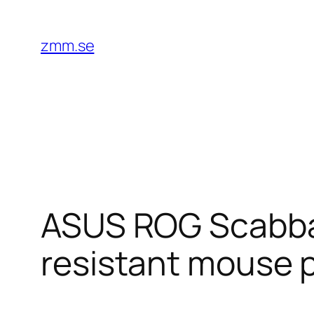
Hoppa
till
zmm.se
innehåll
ASUS ROG Scabbar
resistant mouse 