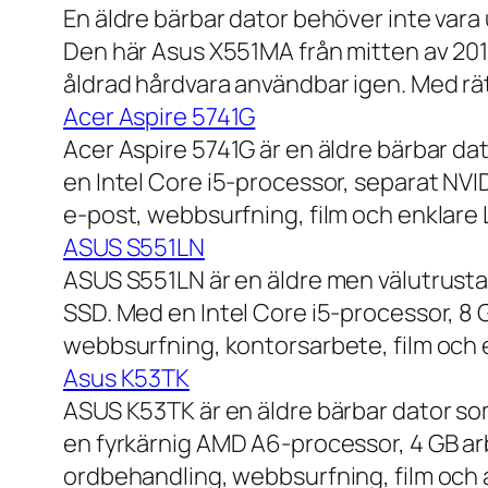
En äldre bärbar dator behöver inte vara
Den här Asus X551MA från mitten av 2010-
åldrad hårdvara användbar igen. Med rät
Acer Aspire 5741G
Acer Aspire 5741G är en äldre bärbar da
en Intel Core i5-processor, separat NV
e-post, webbsurfning, film och enklare
ASUS S551LN
ASUS S551LN är en äldre men välutrustad
SSD. Med en Intel Core i5-processor, 8
webbsurfning, kontorsarbete, film och e
Asus K53TK
ASUS K53TK är en äldre bärbar dator so
en fyrkärnig AMD A6-processor, 4 GB ar
ordbehandling, webbsurfning, film och a