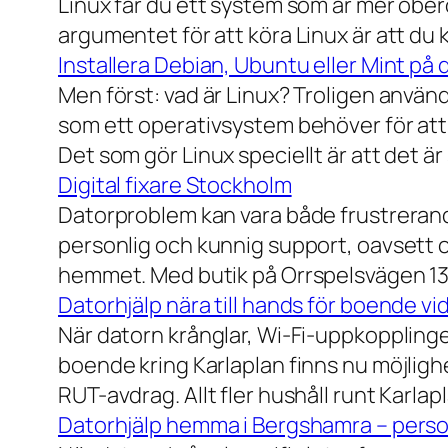
Linux får du ett system som är mer ober
argumentet för att köra Linux är att du
Installera Debian, Ubuntu eller Mint på 
Men först: vad är Linux? Troligen använ
som ett operativsystem behöver för att
Det som gör Linux speciellt är att det är
Digital fixare Stockholm
Datorproblem kan vara både frustrerande
personlig och kunnig support, oavsett om
hemmet. Med butik på Orrspelsvägen 13 
Datorhjälp nära till hands för boende vi
När datorn krånglar, Wi-Fi-uppkopplingen
boende kring Karlaplan finns nu möjlighe
RUT-avdrag. Allt fler hushåll runt Karlaplan
Datorhjälp hemma i Bergshamra – person