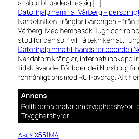
snabbt bli både stressig […]
Datorhjälp hemma i Vårberg – personligt
När tekniken krånglar i vardagen – från st
Vårberg. Med hembesök i lugn och ro och
stöd för den som vill få tekniken att fun
Datorhjälp nära till hands för boende i 
När datorn krånglar, internetuppkopplin
tidskrävande. För boende i Norsborg finn
förmånligt pris med RUT-avdrag. Allt fler h
Annons
Politikerna pratar om trygghetshyror: d
Trygghetshyror
Asus X551MA