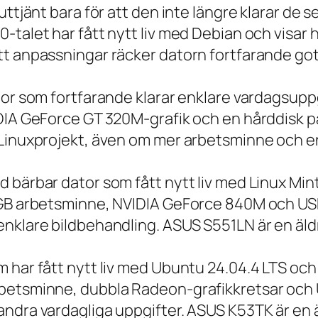
 uttjänt bara för att den inte längre klarar 
talet har fått nytt liv med Debian och visar h
t anpassningar räcker datorn fortfarande gott
tor som fortfarande klarar enklare vardagsuppg
IDIA GeForce GT 320M-grafik och en hårddisk p
 Linuxprojekt, även om mer arbetsminne och en
 bärbar dator som fått nytt liv med Linux Min
 GB arbetsminne, NVIDIA GeForce 840M och USB
nklare bildbehandling. ASUS S551LN är en äld
m har fått nytt liv med Ubuntu 24.04.4 LTS oc
betsminne, dubbla Radeon-grafikkretsar och U
ndra vardagliga uppgifter. ASUS K53TK är en ä