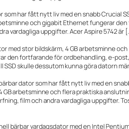
r som har fått nytt liv med en snabb Crucial S
rbetsminne och gigabit Ethernet fungerar den 
ra vardagliga uppgifter. Acer Aspire 5742 är [
ator med stor bildskärm, 4 GB arbetsminne oc
erar den fortfarande för ordbehandling, e-post
 till SSD skulle dessutom kunna göra datorn m
bärbar dator som har fått nytt liv med en sna
 4 GB arbetsminne och flera praktiska anslutni
ning, film och andra vardagliga uppgifter. To
onell bärbar vardagsdator med en Intel Penti