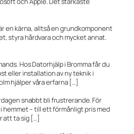
rosoft och Apple. Det starkaste
x är en kärna, alltså en grundkomponent
et, styra hårdvara och mycket annat.
 hands. Hos Datorhjälp i Bromma får du
eller installation av ny teknik i
lm hjälper våra erfarna […]
rdagen snabbt bli frustrerande. För
i hemmet – till ett förmånligt pris med
r att ta sig […]