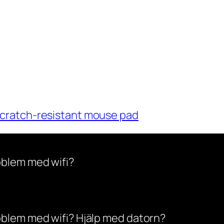
cratch-resistant mouse pad
oblem med wifi?
oblem med wifi? Hjälp med datorn?