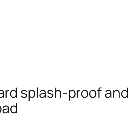
d splash-proof and
pad