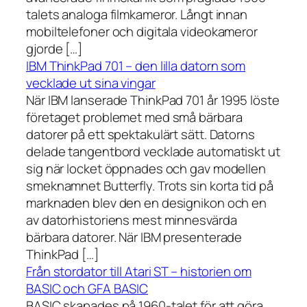
talets analoga filmkameror. Långt innan
mobiltelefoner och digitala videokameror
gjorde […]
IBM ThinkPad 701 – den lilla datorn som
vecklade ut sina vingar
När IBM lanserade ThinkPad 701 år 1995 löste
företaget problemet med små bärbara
datorer på ett spektakulärt sätt. Datorns
delade tangentbord vecklade automatiskt ut
sig när locket öppnades och gav modellen
smeknamnet Butterfly. Trots sin korta tid på
marknaden blev den en designikon och en
av datorhistoriens mest minnesvärda
bärbara datorer. När IBM presenterade
ThinkPad […]
Från stordator till Atari ST – historien om
BASIC och GFA BASIC
BASIC skapades på 1960-talet för att göra