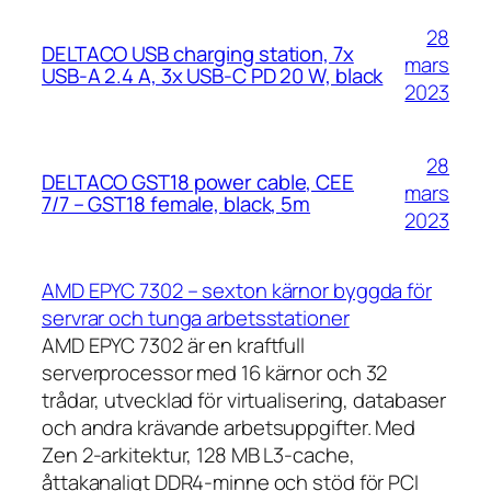
28
DELTACO USB charging station, 7x
mars
USB-A 2.4 A, 3x USB-C PD 20 W, black
2023
28
DELTACO GST18 power cable, CEE
mars
7/7 – GST18 female, black, 5m
2023
AMD EPYC 7302 – sexton kärnor byggda för
servrar och tunga arbetsstationer
AMD EPYC 7302 är en kraftfull
serverprocessor med 16 kärnor och 32
trådar, utvecklad för virtualisering, databaser
och andra krävande arbetsuppgifter. Med
Zen 2-arkitektur, 128 MB L3-cache,
åttakanaligt DDR4-minne och stöd för PCI