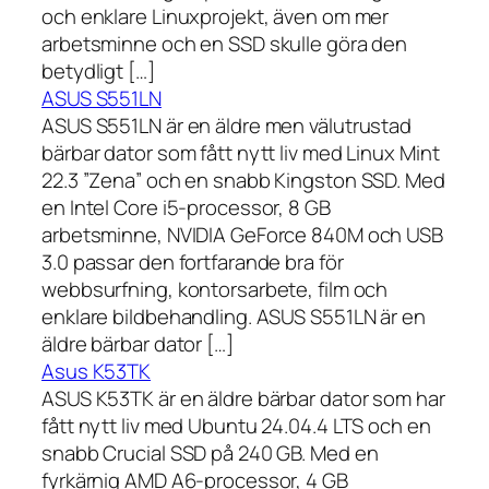
och enklare Linuxprojekt, även om mer
arbetsminne och en SSD skulle göra den
betydligt […]
ASUS S551LN
ASUS S551LN är en äldre men välutrustad
bärbar dator som fått nytt liv med Linux Mint
22.3 ”Zena” och en snabb Kingston SSD. Med
en Intel Core i5-processor, 8 GB
arbetsminne, NVIDIA GeForce 840M och USB
3.0 passar den fortfarande bra för
webbsurfning, kontorsarbete, film och
enklare bildbehandling. ASUS S551LN är en
äldre bärbar dator […]
Asus K53TK
ASUS K53TK är en äldre bärbar dator som har
fått nytt liv med Ubuntu 24.04.4 LTS och en
snabb Crucial SSD på 240 GB. Med en
fyrkärnig AMD A6-processor, 4 GB