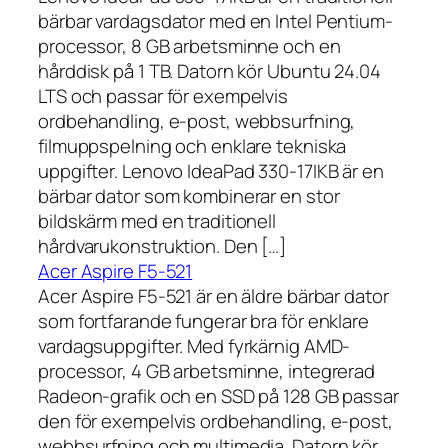
bärbar vardagsdator med en Intel Pentium-
processor, 8 GB arbetsminne och en
hårddisk på 1 TB. Datorn kör Ubuntu 24.04
LTS och passar för exempelvis
ordbehandling, e-post, webbsurfning,
filmuppspelning och enklare tekniska
uppgifter. Lenovo IdeaPad 330-17IKB är en
bärbar dator som kombinerar en stor
bildskärm med en traditionell
hårdvarukonstruktion. Den […]
Acer Aspire F5-521
Acer Aspire F5-521 är en äldre bärbar dator
som fortfarande fungerar bra för enklare
vardagsuppgifter. Med fyrkärnig AMD-
processor, 4 GB arbetsminne, integrerad
Radeon-grafik och en SSD på 128 GB passar
den för exempelvis ordbehandling, e-post,
webbsurfning och multimedia. Datorn kör