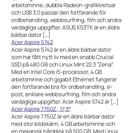
arbetsminne, dubbla Radeon-grafikkretsar
och USB 3.0 passar den fortfarande för
ordbehandling, webbsurfning, film och andra
vardagliga uppgifter. ASUS K53TK är en äldre
bärbar dator […]
Acer Aspire 5742
Acer Aspire 5742 är en äldre bärbar dator
som har fått nytt liv med en snabb Crucial
SSD på 480 GB och Linux Mint 22.3 ”Zena”.
Med en Intel Core i5-processor, 4 GB
arbetsminne och gigabit Ethernet fungerar
den fortfarande bra för ordbehandling, e-
post, enklare webbsurfning, film och andra
vardagliga uppgifter. Acer Aspire 5742 är […]
Acer Aspire 7750Z , 17,3″
Acer Aspire 7750Z är en äldre bärbar dator
med stor bildskärm, 4 GB arbetsminne och
en mekanisk hårddisk på 500 GB. Med Linux