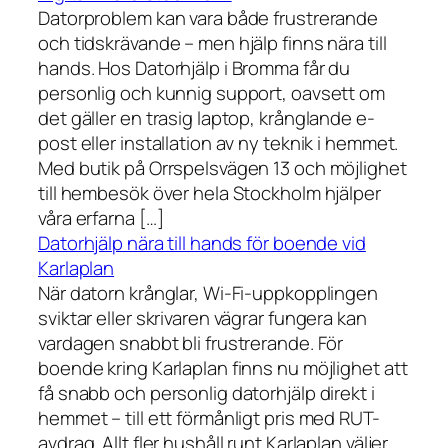
Datorproblem kan vara både frustrerande
och tidskrävande – men hjälp finns nära till
hands. Hos Datorhjälp i Bromma får du
personlig och kunnig support, oavsett om
det gäller en trasig laptop, krånglande e-
post eller installation av ny teknik i hemmet.
Med butik på Orrspelsvägen 13 och möjlighet
till hembesök över hela Stockholm hjälper
våra erfarna […]
Datorhjälp nära till hands för boende vid
Karlaplan
När datorn krånglar, Wi-Fi-uppkopplingen
sviktar eller skrivaren vägrar fungera kan
vardagen snabbt bli frustrerande. För
boende kring Karlaplan finns nu möjlighet att
få snabb och personlig datorhjälp direkt i
hemmet – till ett förmånligt pris med RUT-
avdrag. Allt fler hushåll runt Karlaplan väljer