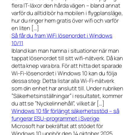
flera IT-läxor den hårda vägen – bland annat
varför du alltid bör ha mobilen i flygplansläge,
hur du ringer hem gratis över wifi och varför
en liten […]
Så får du fram WiFi lösenordet i Windows
10/11
Ibland kan man hamna i situationer när man
tappat lösenordet till sitt wifi-nätverk. Då kan
detta knep vara bra. För att hitta det sparade
Wi-Fi-lösenordet i Windows 10 kan du följa
dessa steg: Detta listar alla Wi-Fi-nätverk
som din enhet har anslutit till. Under rubriken
”Säkerhetsinställningar” i resultatet, kommer
du att se ”Nyckelinnehåll”, vilket är […]
Windows 10 får förlängt säkerhetsstöd – så
fungerar ESU-programmet i Sverige
Microsoft har bekräftat att stödet för
Windows 10 upphör den 14 oktober 2025.