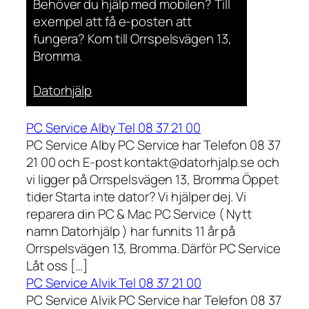
Behöver du hjälp med mobilen? Till
exempel att få e-posten att
fungera? Kom till Orrspelsvägen 13,
Bromma.
Datorhjälp
PC Service Alby Tel 08 37 21 00
PC Service Alby PC Service har Telefon 08 37
21 00 och E-post kontakt@datorhjalp.se och
vi ligger på Orrspelsvägen 13, Bromma Öppet
tider Starta inte dator? Vi hjälper dej. Vi
reparera din PC & Mac PC Service ( Nytt
namn Datorhjälp ) har funnits 11 år på
Orrspelsvägen 13, Bromma. Därför PC Service
Låt oss […]
PC Service Alvik Tel 08 37 21 00
PC Service Alvik PC Service har Telefon 08 37