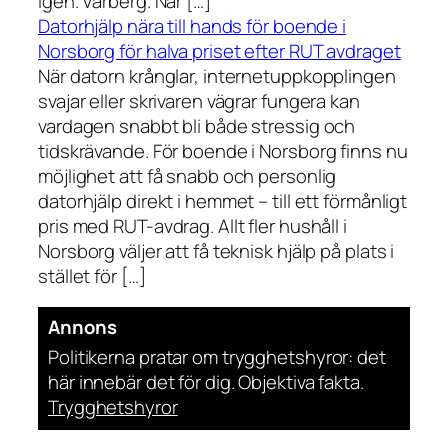
igen. Vårberg. När […]
Datorhjälp nära till hands för boende i
Norsborg för halva priset efter RUT avdraget
När datorn krånglar, internetuppkopplingen
svajar eller skrivaren vägrar fungera kan
vardagen snabbt bli både stressig och
tidskrävande. För boende i Norsborg finns nu
möjlighet att få snabb och personlig
datorhjälp direkt i hemmet – till ett förmånligt
pris med RUT-avdrag. Allt fler hushåll i
Norsborg väljer att få teknisk hjälp på plats i
stället för […]
Annons
Politikerna pratar om trygghetshyror: det
här innebär det för dig. Objektiva fakta.
Trygghetshyror