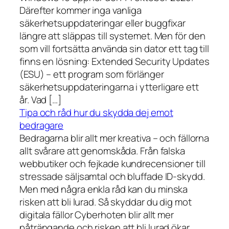
Därefter kommer inga vanliga
säkerhetsuppdateringar eller buggfixar
längre att släppas till systemet. Men för den
som vill fortsätta använda sin dator ett tag till
finns en lösning: Extended Security Updates
(ESU) – ett program som förlänger
säkerhetsuppdateringarna i ytterligare ett
år. Vad […]
Tipa och råd hur du skydda dej emot
bedragare
Bedragarna blir allt mer kreativa – och fällorna
allt svårare att genomskåda. Från falska
webbutiker och fejkade kundrecensioner till
stressade säljsamtal och bluffade ID-skydd.
Men med några enkla råd kan du minska
risken att bli lurad. Så skyddar du dig mot
digitala fällor Cyberhoten blir allt mer
påträngande och risken att bli lurad ökar.