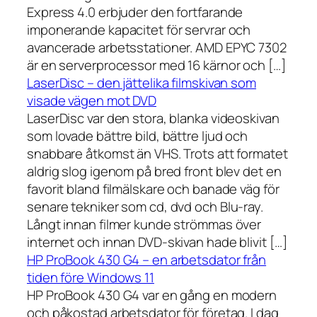
Express 4.0 erbjuder den fortfarande
imponerande kapacitet för servrar och
avancerade arbetsstationer. AMD EPYC 7302
är en serverprocessor med 16 kärnor och […]
LaserDisc – den jättelika filmskivan som
visade vägen mot DVD
LaserDisc var den stora, blanka videoskivan
som lovade bättre bild, bättre ljud och
snabbare åtkomst än VHS. Trots att formatet
aldrig slog igenom på bred front blev det en
favorit bland filmälskare och banade väg för
senare tekniker som cd, dvd och Blu-ray.
Långt innan filmer kunde strömmas över
internet och innan DVD-skivan hade blivit […]
HP ProBook 430 G4 – en arbetsdator från
tiden före Windows 11
HP ProBook 430 G4 var en gång en modern
och påkostad arbetsdator för företag. I dag