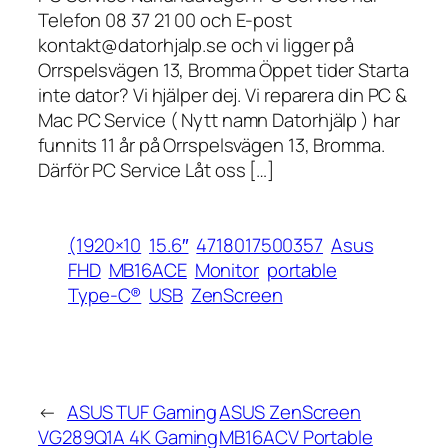
Telefon 08 37 21 00 och E-post
kontakt@datorhjalp.se och vi ligger på
Orrspelsvägen 13, Bromma Öppet tider Starta
inte dator? Vi hjälper dej. Vi reparera din PC &
Mac PC Service ( Nytt namn Datorhjälp ) har
funnits 11 år på Orrspelsvägen 13, Bromma.
Därför PC Service Låt oss […]
(1920×10
15.6″
4718017500357
Asus
FHD
MB16ACE
Monitor
portable
Type-C®
USB
ZenScreen
←
ASUS TUF Gaming
ASUS ZenScreen
VG289Q1A 4K Gaming
MB16ACV Portable