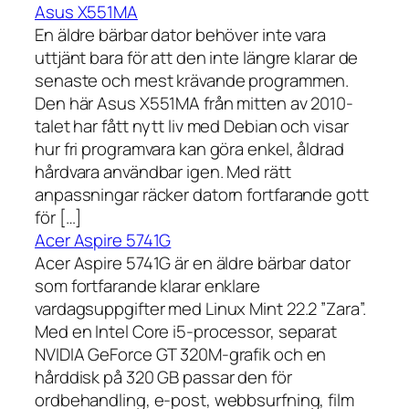
Asus X551MA
En äldre bärbar dator behöver inte vara
uttjänt bara för att den inte längre klarar de
senaste och mest krävande programmen.
Den här Asus X551MA från mitten av 2010-
talet har fått nytt liv med Debian och visar
hur fri programvara kan göra enkel, åldrad
hårdvara användbar igen. Med rätt
anpassningar räcker datorn fortfarande gott
för […]
Acer Aspire 5741G
Acer Aspire 5741G är en äldre bärbar dator
som fortfarande klarar enklare
vardagsuppgifter med Linux Mint 22.2 ”Zara”.
Med en Intel Core i5-processor, separat
NVIDIA GeForce GT 320M-grafik och en
hårddisk på 320 GB passar den för
ordbehandling, e-post, webbsurfning, film