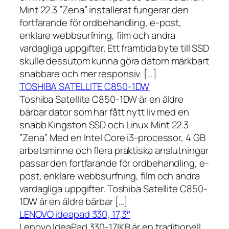
Mint 22.3 ”Zena” installerat fungerar den
fortfarande för ordbehandling, e-post,
enklare webbsurfning, film och andra
vardagliga uppgifter. Ett framtida byte till SSD
skulle dessutom kunna göra datorn märkbart
snabbare och mer responsiv. […]
TOSHIBA SATELLITE C850-1DW
Toshiba Satellite C850-1DW är en äldre
bärbar dator som har fått nytt liv med en
snabb Kingston SSD och Linux Mint 22.3
”Zena”. Med en Intel Core i3-processor, 4 GB
arbetsminne och flera praktiska anslutningar
passar den fortfarande för ordbehandling, e-
post, enklare webbsurfning, film och andra
vardagliga uppgifter. Toshiba Satellite C850-
1DW är en äldre bärbar […]
LENOVO ideapad 330, 17,3″
Lenovo IdeaPad 330-17IKB är en traditionell