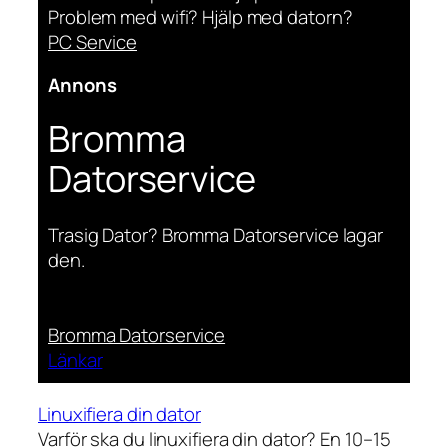
Problem med wifi? Hjälp med datorn?
PC Service
Annons
Bromma
Datorservice
Trasig Dator? Bromma Datorservice lagar
den.
Bromma Datorservice
Länkar
Linuxifiera din dator
Varför ska du linuxifiera din dator? En 10–15