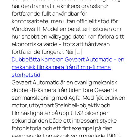
har den hamnat i teknikens gränsland:
fortfarande fullt användbar för
kontorsarbete, men utan officiellt stöd för
Windows 11. Modellen berättar historien om
hur snabbt en välbyggd dator kan förlora sitt
ekonomiska värde – trots att hårdvaran
fortfarande fungerar. När […]
Dubbelåtta Kameran Gevaert Automatic – en
mekanisk filmkamera från 8 mm-filmens
storhetstid
Gevaert Automatic är en ovanlig mekanisk
dubbel-8-kamera från tiden före Gevaerts
sammanslagning med Agfa. Med fjäderdriven
motor, utbytbart Steinheil-objektiv och
filmhastigheter på upp till 32 bilder per
sekund är den både ett intressant stycke
fotohistoria och ett fint exempel på den
avancerade finmekanik som präglade 1900-