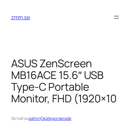
Hoppa
till
zmm.se
innehåll
ASUS ZenScreen
MB16ACE 15.6″ USB
Type-C Portable
Monitor, FHD (1920×10
Skrivet av
admin
i
Okategoriserade