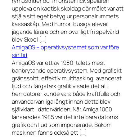
rymdstrider och monster fick spelaren
uppleva en kaotisk skoldag där målet var att
stjäla sitt eget betyg ur personalrummets
kassaskåp. Med humor, busiga elever,
jagande lärare och en ovanligt fri spelvärld
blev Skool […]
AmigaOS – operativsystemet som var före
sin tid
AmigaOS var ett av 1980-talets mest
banbrytande operativsystem. Med grafiskt
gränssnitt, effektiv multitasking, avancerat
ljud och färgstark grafik visade det att
hemdatorer kunde vara både kraftfulla och
användarvänliga långt innan detta blev
självklart i datorvärlden. När Amiga 1000
lanserades 1985 var det inte bara datorns
grafik och ljud som imponerade. Bakom
maskinen fanns också ett […]