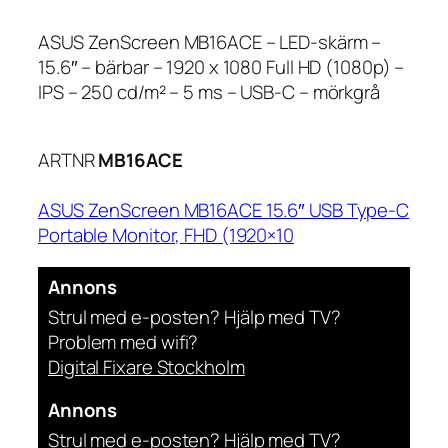
ASUS ZenScreen MB16ACE – LED-skärm –
15.6″ – bärbar – 1920 x 1080 Full HD (1080p) –
IPS – 250 cd/m² – 5 ms – USB-C – mörkgrå
ARTNR
MB16ACE
ASUS ZenScreen MB16ACE 15.6″ USB Type-C
Portable Monitor, FHD (1920×10
Annons
Strul med e-posten? Hjälp med TV?
Problem med wifi?
Digital Fixare Stockholm
Annons
Strul med e-posten? Hjälp med TV?