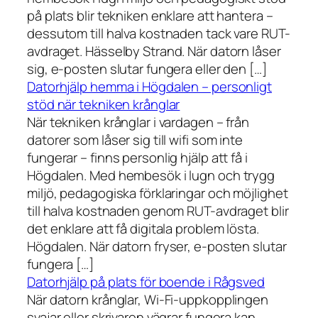
på plats blir tekniken enklare att hantera –
dessutom till halva kostnaden tack vare RUT-
avdraget. Hässelby Strand. När datorn låser
sig, e-posten slutar fungera eller den […]
Datorhjälp hemma i Högdalen – personligt
stöd när tekniken krånglar
När tekniken krånglar i vardagen – från
datorer som låser sig till wifi som inte
fungerar – finns personlig hjälp att få i
Högdalen. Med hembesök i lugn och trygg
miljö, pedagogiska förklaringar och möjlighet
till halva kostnaden genom RUT-avdraget blir
det enklare att få digitala problem lösta.
Högdalen. När datorn fryser, e-posten slutar
fungera […]
Datorhjälp på plats för boende i Rågsved
När datorn krånglar, Wi-Fi-uppkopplingen
svajar eller skrivaren vägrar fungera kan