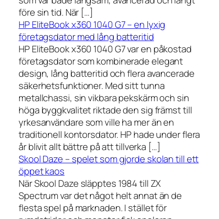
som var både långsam, avancerad och långt
före sin tid. När […]
HP EliteBook x360 1040 G7 – en lyxig
företagsdator med lång batteritid
HP EliteBook x360 1040 G7 var en påkostad
företagsdator som kombinerade elegant
design, lång batteritid och flera avancerade
säkerhetsfunktioner. Med sitt tunna
metallchassi, sin vikbara pekskärm och sin
höga byggkvalitet riktade den sig främst till
yrkesanvändare som ville ha mer än en
traditionell kontorsdator. HP hade under flera
år blivit allt bättre på att tillverka […]
Skool Daze – spelet som gjorde skolan till ett
öppet kaos
När Skool Daze släpptes 1984 till ZX
Spectrum var det något helt annat än de
flesta spel på marknaden. I stället för