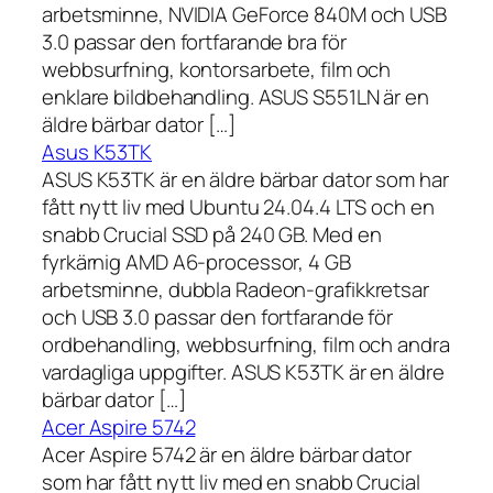
arbetsminne, NVIDIA GeForce 840M och USB
3.0 passar den fortfarande bra för
webbsurfning, kontorsarbete, film och
enklare bildbehandling. ASUS S551LN är en
äldre bärbar dator […]
Asus K53TK
ASUS K53TK är en äldre bärbar dator som har
fått nytt liv med Ubuntu 24.04.4 LTS och en
snabb Crucial SSD på 240 GB. Med en
fyrkärnig AMD A6-processor, 4 GB
arbetsminne, dubbla Radeon-grafikkretsar
och USB 3.0 passar den fortfarande för
ordbehandling, webbsurfning, film och andra
vardagliga uppgifter. ASUS K53TK är en äldre
bärbar dator […]
Acer Aspire 5742
Acer Aspire 5742 är en äldre bärbar dator
som har fått nytt liv med en snabb Crucial