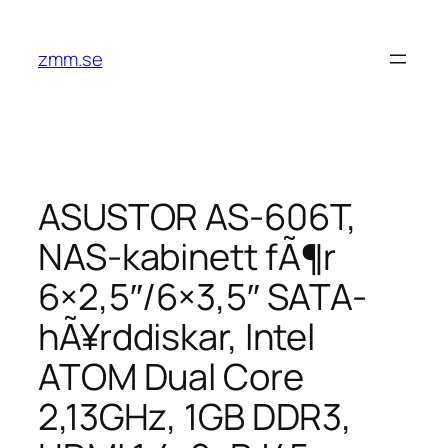
Hoppa
till
zmm.se
innehåll
ASUSTOR AS-606T,
NAS-kabinett fÃ¶r
6×2,5″/6×3,5″ SATA-
hÃ¥rddiskar, Intel
ATOM Dual Core
2,13GHz, 1GB DDR3,