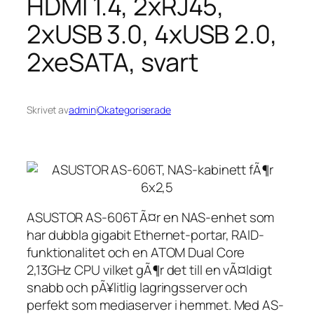
HDMI 1.4, 2xRJ45,
2xUSB 3.0, 4xUSB 2.0,
2xeSATA, svart
Skrivet av
admin
i
Okategoriserade
ASUSTOR AS-606T Ã¤r en NAS-enhet som
har dubbla gigabit Ethernet-portar, RAID-
funktionalitet och en ATOM Dual Core
2,13GHz CPU vilket gÃ¶r det till en vÃ¤ldigt
snabb och pÃ¥litlig lagringsserver och
perfekt som mediaserver i hemmet. Med AS-