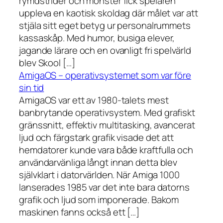
rymdstrider och monster fick spelaren
uppleva en kaotisk skoldag där målet var att
stjäla sitt eget betyg ur personalrummets
kassaskåp. Med humor, busiga elever,
jagande lärare och en ovanligt fri spelvärld
blev Skool […]
AmigaOS – operativsystemet som var före
sin tid
AmigaOS var ett av 1980-talets mest
banbrytande operativsystem. Med grafiskt
gränssnitt, effektiv multitasking, avancerat
ljud och färgstark grafik visade det att
hemdatorer kunde vara både kraftfulla och
användarvänliga långt innan detta blev
självklart i datorvärlden. När Amiga 1000
lanserades 1985 var det inte bara datorns
grafik och ljud som imponerade. Bakom
maskinen fanns också ett […]