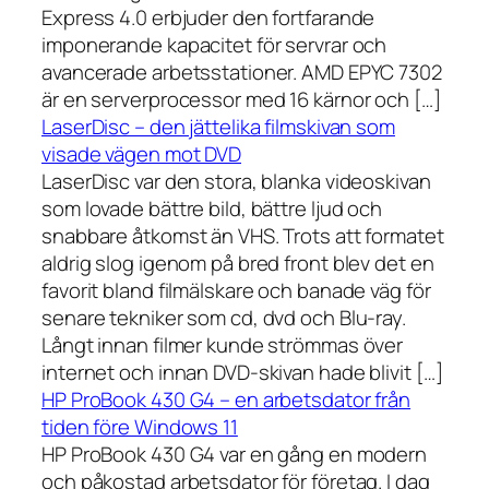
Express 4.0 erbjuder den fortfarande
imponerande kapacitet för servrar och
avancerade arbetsstationer. AMD EPYC 7302
är en serverprocessor med 16 kärnor och […]
LaserDisc – den jättelika filmskivan som
visade vägen mot DVD
LaserDisc var den stora, blanka videoskivan
som lovade bättre bild, bättre ljud och
snabbare åtkomst än VHS. Trots att formatet
aldrig slog igenom på bred front blev det en
favorit bland filmälskare och banade väg för
senare tekniker som cd, dvd och Blu-ray.
Långt innan filmer kunde strömmas över
internet och innan DVD-skivan hade blivit […]
HP ProBook 430 G4 – en arbetsdator från
tiden före Windows 11
HP ProBook 430 G4 var en gång en modern
och påkostad arbetsdator för företag. I dag