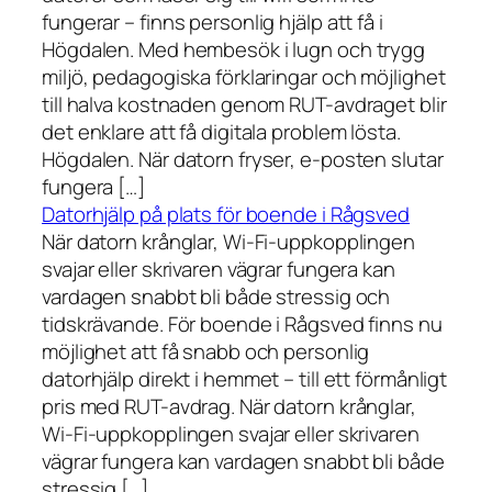
fungerar – finns personlig hjälp att få i
Högdalen. Med hembesök i lugn och trygg
miljö, pedagogiska förklaringar och möjlighet
till halva kostnaden genom RUT-avdraget blir
det enklare att få digitala problem lösta.
Högdalen. När datorn fryser, e-posten slutar
fungera […]
Datorhjälp på plats för boende i Rågsved
När datorn krånglar, Wi-Fi-uppkopplingen
svajar eller skrivaren vägrar fungera kan
vardagen snabbt bli både stressig och
tidskrävande. För boende i Rågsved finns nu
möjlighet att få snabb och personlig
datorhjälp direkt i hemmet – till ett förmånligt
pris med RUT-avdrag. När datorn krånglar,
Wi-Fi-uppkopplingen svajar eller skrivaren
vägrar fungera kan vardagen snabbt bli både
stressig […]