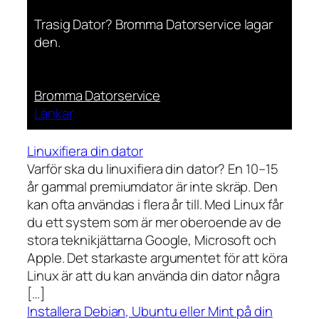
Trasig Dator? Bromma Datorservice lagar
den.
Bromma Datorservice
Länkar
Linuxifiera din dator
Varför ska du linuxifiera din dator? En 10–15
år gammal premiumdator är inte skräp. Den
kan ofta användas i flera år till. Med Linux får
du ett system som är mer oberoende av de
stora teknikjättarna Google, Microsoft och
Apple. Det starkaste argumentet för att köra
Linux är att du kan använda din dator några
[…]
Installera Debian, Ubuntu eller Mint på din