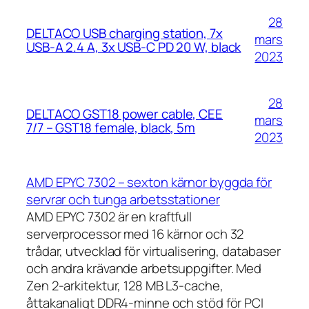
28
DELTACO USB charging station, 7x
mars
USB-A 2.4 A, 3x USB-C PD 20 W, black
2023
28
DELTACO GST18 power cable, CEE
mars
7/7 – GST18 female, black, 5m
2023
AMD EPYC 7302 – sexton kärnor byggda för
servrar och tunga arbetsstationer
AMD EPYC 7302 är en kraftfull
serverprocessor med 16 kärnor och 32
trådar, utvecklad för virtualisering, databaser
och andra krävande arbetsuppgifter. Med
Zen 2-arkitektur, 128 MB L3-cache,
åttakanaligt DDR4-minne och stöd för PCI