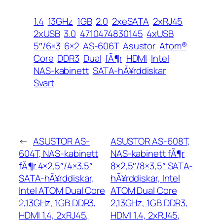
1.4
13GHz
1GB
2.0
2xeSATA
2xRJ45
2xUSB
3.0
4710474830145
4xUSB
5″/6×3
6×2
AS-606T
Asustor
Atom®
Core
DDR3
Dual
fÃ¶r
HDMI
Intel
NAS-kabinett
SATA-hÃ¥rddiskar
Svart
←
ASUSTOR AS-
ASUSTOR AS-608T,
604T, NAS-kabinett
NAS-kabinett fÃ¶r
fÃ¶r 4×2,5″/4×3,5″
8×2,5″/8×3,5″ SATA-
SATA-hÃ¥rddiskar,
hÃ¥rddiskar, Intel
Intel ATOM Dual Core
ATOM Dual Core
2,13GHz, 1GB DDR3,
2,13GHz, 1GB DDR3,
HDMI 1.4, 2xRJ45,
HDMI 1.4, 2xRJ45,