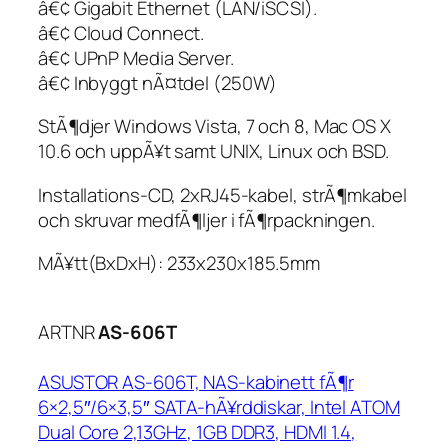
â€¢ Gigabit Ethernet (LAN/iSCSI).
â€¢ Cloud Connect.
â€¢ UPnP Media Server.
â€¢ Inbyggt nÃ¤tdel (250W)
StÃ¶djer Windows Vista, 7 och 8, Mac OS X
10.6 och uppÃ¥t samt UNIX, Linux och BSD.
Installations-CD, 2xRJ45-kabel, strÃ¶mkabel
och skruvar medfÃ¶ljer i fÃ¶rpackningen.
MÃ¥tt(BxDxH): 233x230x185.5mm
ARTNR
AS-606T
ASUSTOR AS-606T, NAS-kabinett fÃ¶r
6×2,5″/6×3,5″ SATA-hÃ¥rddiskar, Intel ATOM
Dual Core 2,13GHz, 1GB DDR3, HDMI 1.4,