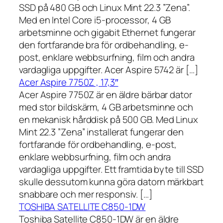
SSD på 480 GB och Linux Mint 22.3 ”Zena”.
Med en Intel Core i5-processor, 4 GB
arbetsminne och gigabit Ethernet fungerar
den fortfarande bra för ordbehandling, e-
post, enklare webbsurfning, film och andra
vardagliga uppgifter. Acer Aspire 5742 är […]
Acer Aspire 7750Z , 17,3″
Acer Aspire 7750Z är en äldre bärbar dator
med stor bildskärm, 4 GB arbetsminne och
en mekanisk hårddisk på 500 GB. Med Linux
Mint 22.3 ”Zena” installerat fungerar den
fortfarande för ordbehandling, e-post,
enklare webbsurfning, film och andra
vardagliga uppgifter. Ett framtida byte till SSD
skulle dessutom kunna göra datorn märkbart
snabbare och mer responsiv. […]
TOSHIBA SATELLITE C850-1DW
Toshiba Satellite C850-1DW är en äldre