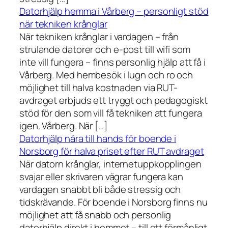
Datorhjälp hemma i Vårberg – personligt stöd
när tekniken krånglar
När tekniken krånglar i vardagen – från
strulande datorer och e-post till wifi som
inte vill fungera – finns personlig hjälp att få i
Vårberg. Med hembesök i lugn och ro och
möjlighet till halva kostnaden via RUT-
avdraget erbjuds ett tryggt och pedagogiskt
stöd för den som vill få tekniken att fungera
igen. Vårberg. När […]
Datorhjälp nära till hands för boende i
Norsborg för halva priset efter RUT avdraget
När datorn krånglar, internetuppkopplingen
svajar eller skrivaren vägrar fungera kan
vardagen snabbt bli både stressig och
tidskrävande. För boende i Norsborg finns nu
möjlighet att få snabb och personlig
datorhjälp direkt i hemmet – till ett förmånligt