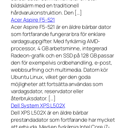
bildskärm med en traditionell
hårdvarukonstruktion. Den […]
Acer Aspire F5-521
Acer Aspire F5-521 är en äldre bärbar dator
som fortfarande fungerar bra för enklare
vardagsuppgifter. Med fyrkärnig AMD-
processor, 4 GB arbetsminne, integrerad
Radeon-grafik och en SSD på 128 GB passar
den för exempelvis ordbehandling, e-post,
webbsurfning och multimedia. Datorn kör
Ubuntu Linux, vilket ger den goda
möjligheter att fortsätta användas som
vardagsdator, reservdator eller
återbruksdator. […]
Dell System XPS L502X
Dell XPS L502X är en äldre bärbar
prestandadator som fortfarande har mycket
att erbjuda. Med en fyrkärnig Intel Core i7-