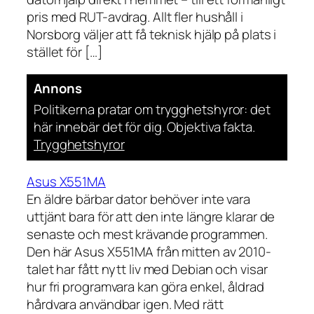
pris med RUT-avdrag. Allt fler hushåll i
Norsborg väljer att få teknisk hjälp på plats i
stället för […]
Annons
Politikerna pratar om trygghetshyror: det
här innebär det för dig. Objektiva fakta.
Trygghetshyror
Asus X551MA
En äldre bärbar dator behöver inte vara
uttjänt bara för att den inte längre klarar de
senaste och mest krävande programmen.
Den här Asus X551MA från mitten av 2010-
talet har fått nytt liv med Debian och visar
hur fri programvara kan göra enkel, åldrad
hårdvara användbar igen. Med rätt