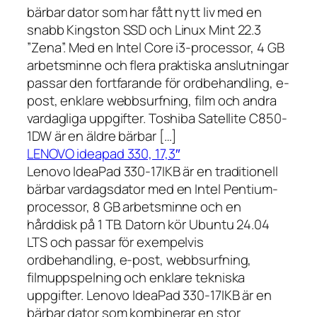
bärbar dator som har fått nytt liv med en
snabb Kingston SSD och Linux Mint 22.3
”Zena”. Med en Intel Core i3-processor, 4 GB
arbetsminne och flera praktiska anslutningar
passar den fortfarande för ordbehandling, e-
post, enklare webbsurfning, film och andra
vardagliga uppgifter. Toshiba Satellite C850-
1DW är en äldre bärbar […]
LENOVO ideapad 330, 17,3″
Lenovo IdeaPad 330-17IKB är en traditionell
bärbar vardagsdator med en Intel Pentium-
processor, 8 GB arbetsminne och en
hårddisk på 1 TB. Datorn kör Ubuntu 24.04
LTS och passar för exempelvis
ordbehandling, e-post, webbsurfning,
filmuppspelning och enklare tekniska
uppgifter. Lenovo IdeaPad 330-17IKB är en
bärbar dator som kombinerar en stor