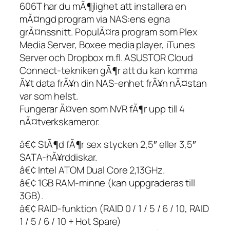
606T har du mÃ¶jlighet att installera en
mÃ¤ngd program via NAS:ens egna
grÃ¤nssnitt. PopulÃ¤ra program som Plex
Media Server, Boxee media player, iTunes
Server och Dropbox m.fl. ASUSTOR Cloud
Connect-tekniken gÃ¶r att du kan komma
Ã¥t data frÃ¥n din NAS-enhet frÃ¥n nÃ¤stan
var som helst.
Fungerar Ã¤ven som NVR fÃ¶r upp till 4
nÃ¤tverkskameror.
â€¢ StÃ¶d fÃ¶r sex stycken 2,5″ eller 3,5″
SATA-hÃ¥rddiskar.
â€¢ Intel ATOM Dual Core 2,13GHz.
â€¢ 1GB RAM-minne (kan uppgraderas till
3GB).
â€¢ RAID-funktion (RAID 0 / 1 / 5 / 6 / 10, RAID
1 / 5 / 6 / 10 + Hot Spare)