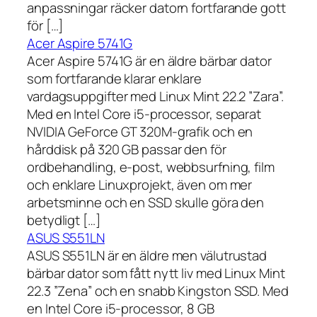
anpassningar räcker datorn fortfarande gott
för […]
Acer Aspire 5741G
Acer Aspire 5741G är en äldre bärbar dator
som fortfarande klarar enklare
vardagsuppgifter med Linux Mint 22.2 ”Zara”.
Med en Intel Core i5-processor, separat
NVIDIA GeForce GT 320M-grafik och en
hårddisk på 320 GB passar den för
ordbehandling, e-post, webbsurfning, film
och enklare Linuxprojekt, även om mer
arbetsminne och en SSD skulle göra den
betydligt […]
ASUS S551LN
ASUS S551LN är en äldre men välutrustad
bärbar dator som fått nytt liv med Linux Mint
22.3 ”Zena” och en snabb Kingston SSD. Med
en Intel Core i5-processor, 8 GB