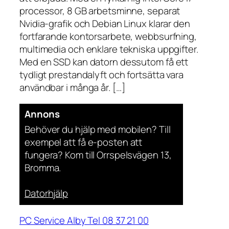
processor, 8 GB arbetsminne, separat
Nvidia-grafik och Debian Linux klarar den
fortfarande kontorsarbete, webbsurfning,
multimedia och enklare tekniska uppgifter.
Med en SSD kan datorn dessutom få ett
tydligt prestandalyft och fortsätta vara
användbar i många år. […]
Annons
Behöver du hjälp med mobilen? Till
exempel att få e-posten att
fungera? Kom till Orrspelsvägen 13,
Bromma.
Datorhjälp
PC Service Alby Tel 08 37 21 00