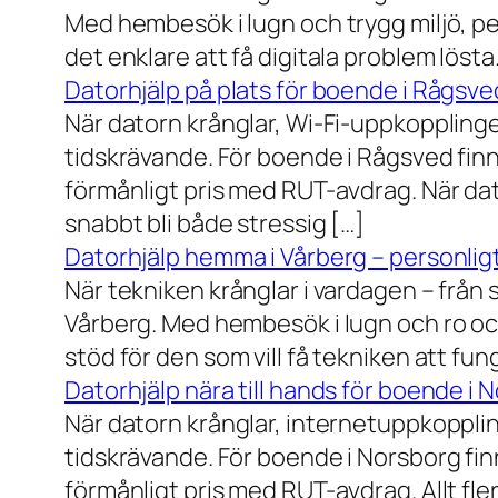
Med hembesök i lugn och trygg miljö, pe
det enklare att få digitala problem löst
Datorhjälp på plats för boende i Rågsve
När datorn krånglar, Wi-Fi-uppkopplinge
tidskrävande. För boende i Rågsved finns
förmånligt pris med RUT-avdrag. När dat
snabbt bli både stressig […]
Datorhjälp hemma i Vårberg – personligt
När tekniken krånglar i vardagen – från st
Vårberg. Med hembesök i lugn och ro och
stöd för den som vill få tekniken att fun
Datorhjälp nära till hands för boende i 
När datorn krånglar, internetuppkopplin
tidskrävande. För boende i Norsborg finn
förmånligt pris med RUT-avdrag. Allt fler h