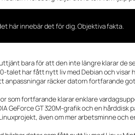
et här innebär det för dig. Objektiva fakta.
 uttjänt bara för att den inte längre klarar 
talet har fått nytt liv med Debian och visar h
t anpassningar räcker datorn fortfarande gott
tor som fortfarande klarar enklare vardagsuppg
IDIA GeForce GT 320M-grafik och en hårddisk p
 Linuxprojekt, även om mer arbetsminne och en