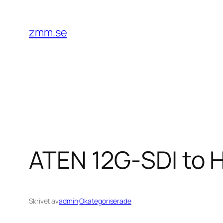
Hoppa
till
zmm.se
innehåll
ATEN 12G-SDI to 
Skrivet av
admin
i
Okategoriserade