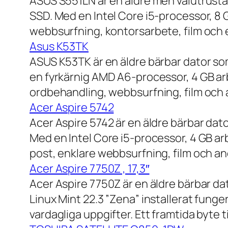
ASUS S551LN är en äldre men välutrustad
SSD. Med en Intel Core i5-processor, 8
webbsurfning, kontorsarbete, film och e
Asus K53TK
ASUS K53TK är en äldre bärbar dator so
en fyrkärnig AMD A6-processor, 4 GB ar
ordbehandling, webbsurfning, film och a
Acer Aspire 5742
Acer Aspire 5742 är en äldre bärbar dato
Med en Intel Core i5-processor, 4 GB a
post, enklare webbsurfning, film och and
Acer Aspire 7750Z , 17,3″
Acer Aspire 7750Z är en äldre bärbar d
Linux Mint 22.3 ”Zena” installerat fung
vardagliga uppgifter. Ett framtida byte