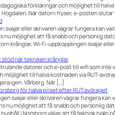
dagogiska förklaringar och möjlighet till hal
a. Högdalen. När datorn fryser, e-posten slutar
d
n svajar eller skrivaren vägrar fungera kan va
 nu möjlighet att få snabb och personlig datorh
orn krånglar, Wi-Fi-uppkopplingen svajar elle
 stöd när tekniken krånglar
rulande datorer och e-post till wifi som inte vil
 möjlighet till halva kostnaden via RUT-avdr
gera igen. Vårberg. När […]
Norsborg för halva priset efter RUT avdraget
gen svajar eller skrivaren vägrar fungera kan 
s nu möjlighet att få snabb och personlig dator
ushåll i Norsborg väljer att få teknisk hjälp på 