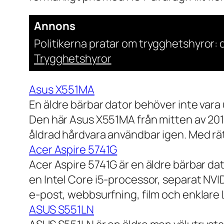
Annons
Politikerna pratar om trygghetshyror: d
Trygghetshyror
Asus X551MA
En äldre bärbar dator behöver inte vara
Den här Asus X551MA från mitten av 2010-
åldrad hårdvara användbar igen. Med rät
Acer Aspire 5741G
Acer Aspire 5741G är en äldre bärbar da
en Intel Core i5-processor, separat NV
e-post, webbsurfning, film och enklare
ASUS S551LN