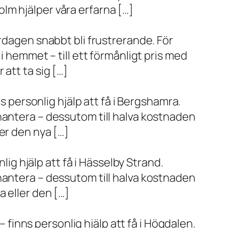
lm hjälper våra erfarna […]
rdagen snabbt bli frustrerande. För
i hemmet – till ett förmånligt pris med
r att ta sig […]
s personlig hjälp att få i Bergshamra.
hantera – dessutom till halva kostnaden
er den nya […]
lig hjälp att få i Hässelby Strand.
hantera – dessutom till halva kostnaden
 eller den […]
– finns personlig hjälp att få i Högdalen.