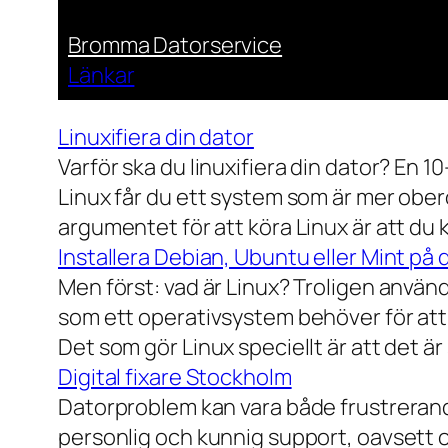
Bromma Datorservice
Länkar
Linuxifiera din dator
Varför ska du linuxifiera din dator? En 1
Linux får du ett system som är mer ober
argumentet för att köra Linux är att du
Installera Debian, Ubuntu eller Mint på 
Men först: vad är Linux? Troligen använ
som ett operativsystem behöver för att
Det som gör Linux speciellt är att det är
Digital fixare Stockholm
Datorproblem kan vara både frustrerande
personlig och kunnig support, oavsett om