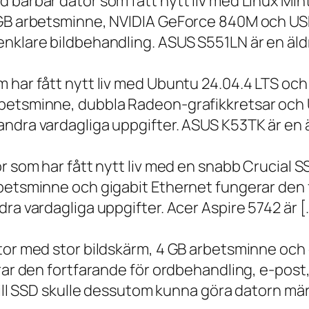
 bärbar dator som fått nytt liv med Linux Min
 GB arbetsminne, NVIDIA GeForce 840M och USB
nklare bildbehandling. ASUS S551LN är en äld
m har fått nytt liv med Ubuntu 24.04.4 LTS oc
betsminne, dubbla Radeon-grafikkretsar och U
ndra vardagliga uppgifter. ASUS K53TK är en ä
r som har fått nytt liv med en snabb Crucial S
rbetsminne och gigabit Ethernet fungerar den 
ra vardagliga uppgifter. Acer Aspire 5742 är [
ator med stor bildskärm, 4 GB arbetsminne oc
erar den fortfarande för ordbehandling, e-post
 till SSD skulle dessutom kunna göra datorn m