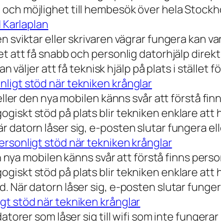
och möjlighet till hembesök över hela Stockho
d Karlaplan
 sviktar eller skrivaren vägrar fungera kan va
t att få snabb och personlig datorhjälp direkt 
 väljer att få teknisk hjälp på plats i stället fö
ligt stöd när tekniken krånglar
eller den nya mobilen känns svår att förstå finn
iskt stöd på plats blir tekniken enklare att 
 datorn låser sig, e-posten slutar fungera ell
rsonligt stöd när tekniken krånglar
n nya mobilen känns svår att förstå finns person
iskt stöd på plats blir tekniken enklare att 
 När datorn låser sig, e-posten slutar fungera
gt stöd när tekniken krånglar
torer som låser sig till wifi som inte fungerar 