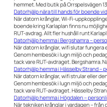
hemmet. Med butik på Orrspelsvägen 13 
Datorhjälp nära till hands för boende vi
När datorn krånglar, Wi-Fi-uppkopplingen
boende kring Karlaplan finns nu möjlighe
RUT-avdrag. Allt fler hushåll runt Karlaplan
Datorhjälp hemma i Bergshamra – person
När datorn krånglar, wifi slutar fungera 
Genom hembesök i lugn miljö och pedagog
tack vare RUT-avdraget. Bergshamra. När
Datorhjälp hemma i Hässelby Strand – pe
När datorn krånglar, wifi strular eller de
Genom hembesök i lugn miljö och pedagog
tack vare RUT-avdraget. Hässelby Strand.
Datorhjälp hemma i Högdalen – personli
När tekniken krånglar i vardagen – från da