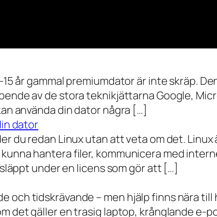
0–15 år gammal premiumdator är inte skräp. Den 
oende av de stora teknikjättarna Google, Mic
 kan använda din dator några […]
din dator
der du redan Linux utan att veta om det. Linu
 kunna hantera filer, kommunicera med intern
 släppt under en licens som gör att […]
 och tidskrävande – men hjälp finns nära till
 det gäller en trasig laptop, krånglande e-post 