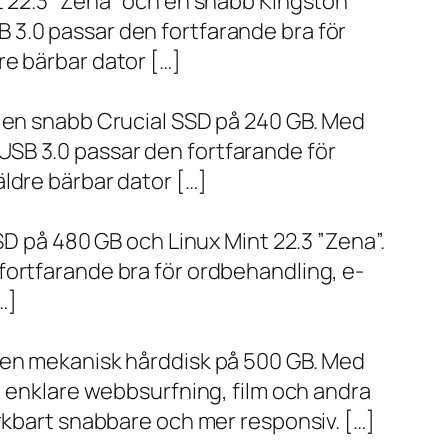
t 22.3 ”Zena” och en snabb Kingston
 3.0 passar den fortfarande bra för
re bärbar dator […]
h en snabb Crucial SSD på 240 GB. Med
SB 3.0 passar den fortfarande för
ldre bärbar dator […]
SD på 480 GB och Linux Mint 22.3 ”Zena”.
fortfarande bra för ordbehandling, e-
…]
h en mekanisk hårddisk på 500 GB. Med
, enklare webbsurfning, film och andra
ärkbart snabbare och mer responsiv. […]