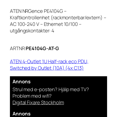
ATEN NRGence PE4104G –
Kraftkontrollenhet (rackmonterbar/extern) –
AC 100-240 V – Ethernet 10/100 –
utgångskontakter: 4
ARTNR
PE4104G-AT-G
ATEN 4-Outlet 1U Half-rack eco PDU,
Switched by Outlet (10A) (4x C13)
Annons
Strul med e-posten? Hjälp med TV?
Problem med wifi?
Digital Fixare Stockholm
Annons