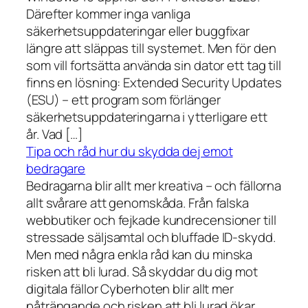
Därefter kommer inga vanliga
säkerhetsuppdateringar eller buggfixar
längre att släppas till systemet. Men för den
som vill fortsätta använda sin dator ett tag till
finns en lösning: Extended Security Updates
(ESU) – ett program som förlänger
säkerhetsuppdateringarna i ytterligare ett
år. Vad […]
Tipa och råd hur du skydda dej emot
bedragare
Bedragarna blir allt mer kreativa – och fällorna
allt svårare att genomskåda. Från falska
webbutiker och fejkade kundrecensioner till
stressade säljsamtal och bluffade ID-skydd.
Men med några enkla råd kan du minska
risken att bli lurad. Så skyddar du dig mot
digitala fällor Cyberhoten blir allt mer
påträngande och risken att bli lurad ökar.