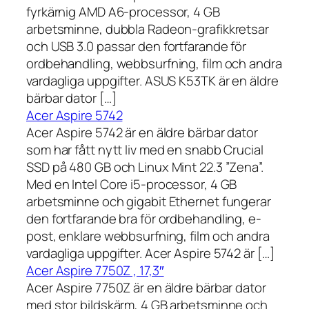
fyrkärnig AMD A6-processor, 4 GB
arbetsminne, dubbla Radeon-grafikkretsar
och USB 3.0 passar den fortfarande för
ordbehandling, webbsurfning, film och andra
vardagliga uppgifter. ASUS K53TK är en äldre
bärbar dator […]
Acer Aspire 5742
Acer Aspire 5742 är en äldre bärbar dator
som har fått nytt liv med en snabb Crucial
SSD på 480 GB och Linux Mint 22.3 ”Zena”.
Med en Intel Core i5-processor, 4 GB
arbetsminne och gigabit Ethernet fungerar
den fortfarande bra för ordbehandling, e-
post, enklare webbsurfning, film och andra
vardagliga uppgifter. Acer Aspire 5742 är […]
Acer Aspire 7750Z , 17,3″
Acer Aspire 7750Z är en äldre bärbar dator
med stor bildskärm, 4 GB arbetsminne och