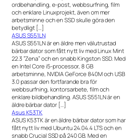
ordbehandling, e-post, webbsurfning, film
och enklare Linuxprojekt, även om mer
arbetsminne och en SSD skulle göra den
betydligt […]
ASUS S551LN
ASUS S551LN är en äldre men välutrustad
bärbar dator som fått nytt liv med Linux Mint
22.3 ”Zena” och en snabb Kingston SSD. Med
en Intel Core i5-processor, 8 GB
arbetsminne, NVIDIA GeForce 840M och USB
3.0 passar den fortfarande bra för
webbsurfning, kontorsarbete, film och
enklare bildbehandling. ASUS S551LN är en
äldre bärbar dator […]
Asus K53TK
ASUS K53TK är en äldre bärbar dator som har
fått nytt liv med Ubuntu 24.04.4 LTS och en
snabb Crucial SSD på 240 GB. Med en