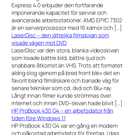
Express 4.0 erbjuder den fortfarande
imponerande kapacitet för servrar och
avancerade arbetsstationer. AMD EPYC 7302
är en serverprocessor med 16 kärnor och […]
LaserDisc – den jättelika filmskivan som
visade vägen mot DVD
LaserDisc var den stora, blanka videoskivan
som lovade bättre bild, bättre ljud och
snabbare åtkomst än VHS. Trots att formatet
aldrig slog igenom på bred front blev det en
favorit bland filmälskare och banade väg för
senare tekniker som cd, dvd och Blu-ray.
Långt innan filmer kunde strömmas över
internet och innan DVD-skivan hade blivit […]
HP ProBook 430 G4 – en arbetsdator från
tiden före Windows 11
HP ProBook 430 G4 var en gång en modern
och påkostad arbetsdator för företag. I dag