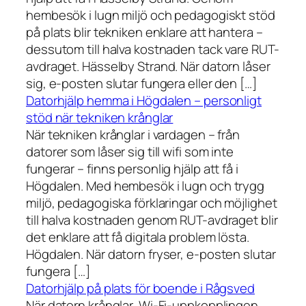
hembesök i lugn miljö och pedagogiskt stöd
på plats blir tekniken enklare att hantera –
dessutom till halva kostnaden tack vare RUT-
avdraget. Hässelby Strand. När datorn låser
sig, e-posten slutar fungera eller den […]
Datorhjälp hemma i Högdalen – personligt
stöd när tekniken krånglar
När tekniken krånglar i vardagen – från
datorer som låser sig till wifi som inte
fungerar – finns personlig hjälp att få i
Högdalen. Med hembesök i lugn och trygg
miljö, pedagogiska förklaringar och möjlighet
till halva kostnaden genom RUT-avdraget blir
det enklare att få digitala problem lösta.
Högdalen. När datorn fryser, e-posten slutar
fungera […]
Datorhjälp på plats för boende i Rågsved
När datorn krånglar, Wi-Fi-uppkopplingen