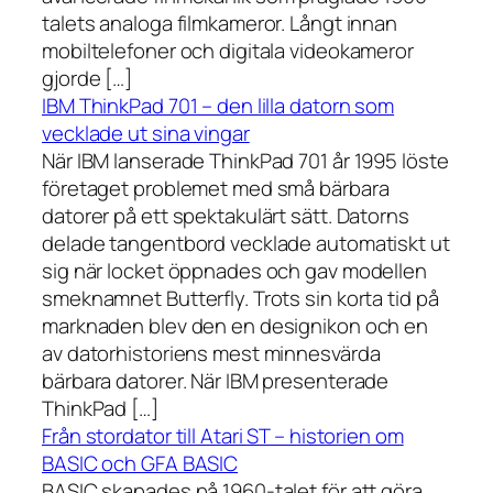
talets analoga filmkameror. Långt innan
mobiltelefoner och digitala videokameror
gjorde […]
IBM ThinkPad 701 – den lilla datorn som
vecklade ut sina vingar
När IBM lanserade ThinkPad 701 år 1995 löste
företaget problemet med små bärbara
datorer på ett spektakulärt sätt. Datorns
delade tangentbord vecklade automatiskt ut
sig när locket öppnades och gav modellen
smeknamnet Butterfly. Trots sin korta tid på
marknaden blev den en designikon och en
av datorhistoriens mest minnesvärda
bärbara datorer. När IBM presenterade
ThinkPad […]
Från stordator till Atari ST – historien om
BASIC och GFA BASIC
BASIC skapades på 1960-talet för att göra