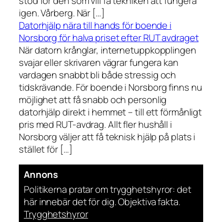
stöd för den som vill få tekniken att fungera
igen. Vårberg. När […]
Datorhjälp nära till hands för boende i
Norsborg för halva priset efter RUT avdraget
När datorn krånglar, internetuppkopplingen
svajar eller skrivaren vägrar fungera kan
vardagen snabbt bli både stressig och
tidskrävande. För boende i Norsborg finns nu
möjlighet att få snabb och personlig
datorhjälp direkt i hemmet – till ett förmånligt
pris med RUT-avdrag. Allt fler hushåll i
Norsborg väljer att få teknisk hjälp på plats i
stället för […]
Annons
Politikerna pratar om trygghetshyror: det
här innebär det för dig. Objektiva fakta.
Trygghetshyror