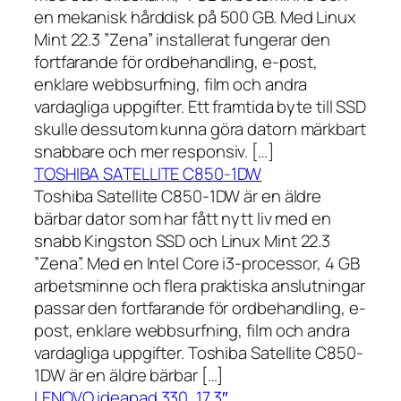
en mekanisk hårddisk på 500 GB. Med Linux
Mint 22.3 ”Zena” installerat fungerar den
fortfarande för ordbehandling, e-post,
enklare webbsurfning, film och andra
vardagliga uppgifter. Ett framtida byte till SSD
skulle dessutom kunna göra datorn märkbart
snabbare och mer responsiv. […]
TOSHIBA SATELLITE C850-1DW
Toshiba Satellite C850-1DW är en äldre
bärbar dator som har fått nytt liv med en
snabb Kingston SSD och Linux Mint 22.3
”Zena”. Med en Intel Core i3-processor, 4 GB
arbetsminne och flera praktiska anslutningar
passar den fortfarande för ordbehandling, e-
post, enklare webbsurfning, film och andra
vardagliga uppgifter. Toshiba Satellite C850-
1DW är en äldre bärbar […]
LENOVO ideapad 330, 17,3″