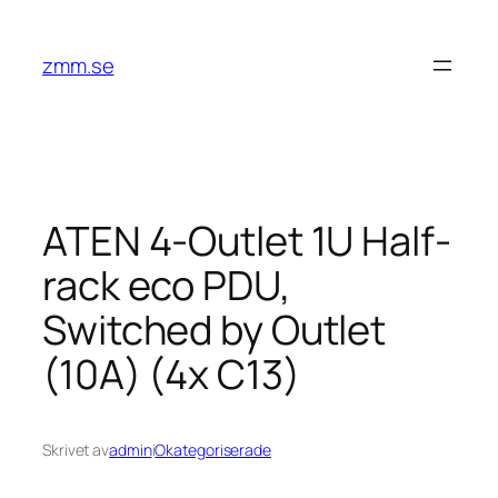
Hoppa
till
zmm.se
innehåll
ATEN 4-Outlet 1U Half-
rack eco PDU,
Switched by Outlet
(10A) (4x C13)
Skrivet av
admin
i
Okategoriserade