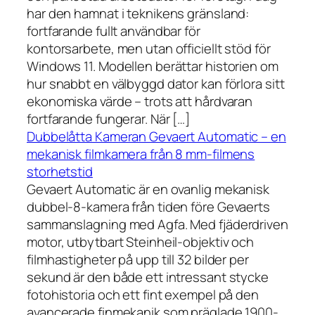
har den hamnat i teknikens gränsland:
fortfarande fullt användbar för
kontorsarbete, men utan officiellt stöd för
Windows 11. Modellen berättar historien om
hur snabbt en välbyggd dator kan förlora sitt
ekonomiska värde – trots att hårdvaran
fortfarande fungerar. När […]
Dubbelåtta Kameran Gevaert Automatic – en
mekanisk filmkamera från 8 mm-filmens
storhetstid
Gevaert Automatic är en ovanlig mekanisk
dubbel-8-kamera från tiden före Gevaerts
sammanslagning med Agfa. Med fjäderdriven
motor, utbytbart Steinheil-objektiv och
filmhastigheter på upp till 32 bilder per
sekund är den både ett intressant stycke
fotohistoria och ett fint exempel på den
avancerade finmekanik som präglade 1900-