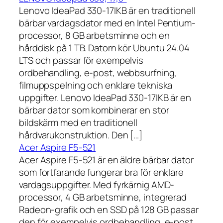
Lenovo IdeaPad 330-17IKB är en traditionell
bärbar vardagsdator med en Intel Pentium-
processor, 8 GB arbetsminne och en
hårddisk på 1 TB. Datorn kör Ubuntu 24.04
LTS och passar för exempelvis
ordbehandling, e-post, webbsurfning,
filmuppspelning och enklare tekniska
uppgifter. Lenovo IdeaPad 330-17IKB är en
bärbar dator som kombinerar en stor
bildskärm med en traditionell
hårdvarukonstruktion. Den […]
Acer Aspire F5-521
Acer Aspire F5-521 är en äldre bärbar dator
som fortfarande fungerar bra för enklare
vardagsuppgifter. Med fyrkärnig AMD-
processor, 4 GB arbetsminne, integrerad
Radeon-grafik och en SSD på 128 GB passar
den för exempelvis ordbehandling, e-post,