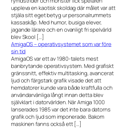
rymdstrider och monster fick spelaren
uppleva en kaotisk skoldag där målet var att
stjäla sitt eget betyg ur personalrummets
kassaskåp. Med humor, busiga elever,
jagande lärare och en ovanligt fri spelvärld
blev Skool […]
AmigaOS – operativsystemet som var före
sin tid
AmigaOS var ett av 1980-talets mest
banbrytande operativsystem. Med grafiskt
gränssnitt, effektiv multitasking, avancerat
ljud och färgstark grafik visade det att
hemdatorer kunde vara både kraftfulla och
användarvänliga långt innan detta blev
självklart i datorvärlden. När Amiga 1000
lanserades 1985 var det inte bara datorns
grafik och ljud som imponerade. Bakom
maskinen fanns också ett […]