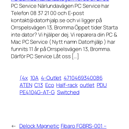
PC Service Närlundavägen PC Service har
Telefon 08 37 21 00 och E-post
kontakt@datorhjalp.se och vi ligger på
Orrspelsvägen 13, Bromma Öppet tider Starta
inte dator? Vi hjälper dej. Vi reparera din PC &
Mac PC Service ( Nytt namn Datorhjälp ) har
funnits 11 år på Orrspelsvägen 13, Bromma.
Därför PC Service Låt oss […]
(4x
10A
4-Outlet
4710469340086
ATEN
C13
Eco
Half-rack
outlet
PDU
PE4104G-AT-G
Switched
←
Delock Magnetic
Fibaro FGBRS-001 –