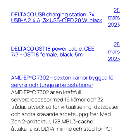
28
DELTACO USB charging station, 7x
mars
USB-A 2.4 A, 3x USB-C PD 20 W, black
2023
28
DELTACO GST18 power cable, CEE
mars
7/7 – GST18 female, black, 5m
2023
AMD EPYC 7302 – sexton kärnor byggda för
servrar och tunga arbetsstationer
AMD EPYC 7302 är en kraftfull
serverprocessor med 16 kärnor och 32
trådar, utvecklad för virtualisering, databaser
och andra krävande arbetsuppgifter. Med
Zen 2-arkitektur, 128 MB L3-cache,
åttakanaligt DDR4-minne och stöd för PCI