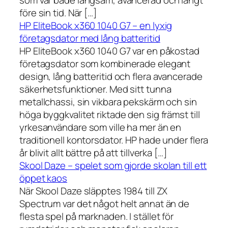
som var både långsam, avancerad och långt
före sin tid. När […]
HP EliteBook x360 1040 G7 – en lyxig
företagsdator med lång batteritid
HP EliteBook x360 1040 G7 var en påkostad
företagsdator som kombinerade elegant
design, lång batteritid och flera avancerade
säkerhetsfunktioner. Med sitt tunna
metallchassi, sin vikbara pekskärm och sin
höga byggkvalitet riktade den sig främst till
yrkesanvändare som ville ha mer än en
traditionell kontorsdator. HP hade under flera
år blivit allt bättre på att tillverka […]
Skool Daze – spelet som gjorde skolan till ett
öppet kaos
När Skool Daze släpptes 1984 till ZX
Spectrum var det något helt annat än de
flesta spel på marknaden. I stället för