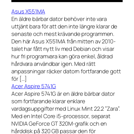
Asus X551MA
En äldre bärbar dator behöver inte vara
uttjänt bara för att den inte längre klarar de
senaste och mest krävande programmen.
Den här Asus X551MA från mitten av 2010-
talet har fått nytt liv med Debian och visar
hur fri programvara kan göra enkel, åldrad
hårdvara användbar igen. Med rätt
anpassningar räcker datorn fortfarande gott
för […]
Acer Aspire 5741G
Acer Aspire 5741G är en äldre bärbar dator
som fortfarande klarar enklare
vardagsuppgifter med Linux Mint 22.2 ”Zara”.
Med en Intel Core i5-processor, separat
NVIDIA GeForce GT 320M-grafik och en
hårddisk på 320 GB passar den för