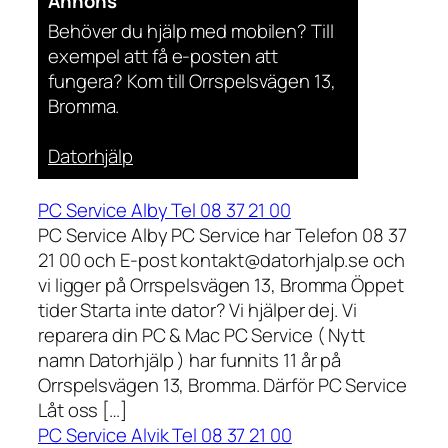
Annons
Behöver du hjälp med mobilen? Till
exempel att få e-posten att
fungera? Kom till Orrspelsvägen 13,
Bromma.
Datorhjälp
PC Service Alby Tel 08 37 21 00
PC Service Alby PC Service har Telefon 08 37
21 00 och E-post kontakt@datorhjalp.se och
vi ligger på Orrspelsvägen 13, Bromma Öppet
tider Starta inte dator? Vi hjälper dej. Vi
reparera din PC & Mac PC Service ( Nytt
namn Datorhjälp ) har funnits 11 år på
Orrspelsvägen 13, Bromma. Därför PC Service
Låt oss […]
PC Service Alvik Tel 08 37 21 00