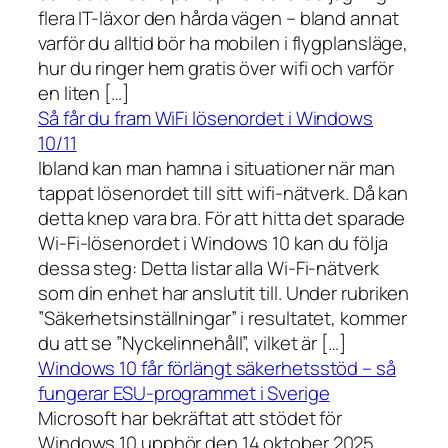
flera IT-läxor den hårda vägen – bland annat
varför du alltid bör ha mobilen i flygplansläge,
hur du ringer hem gratis över wifi och varför
en liten […]
Så får du fram WiFi lösenordet i Windows
10/11
Ibland kan man hamna i situationer när man
tappat lösenordet till sitt wifi-nätverk. Då kan
detta knep vara bra. För att hitta det sparade
Wi-Fi-lösenordet i Windows 10 kan du följa
dessa steg: Detta listar alla Wi-Fi-nätverk
som din enhet har anslutit till. Under rubriken
”Säkerhetsinställningar” i resultatet, kommer
du att se ”Nyckelinnehåll”, vilket är […]
Windows 10 får förlängt säkerhetsstöd – så
fungerar ESU-programmet i Sverige
Microsoft har bekräftat att stödet för
Windows 10 upphör den 14 oktober 2025.