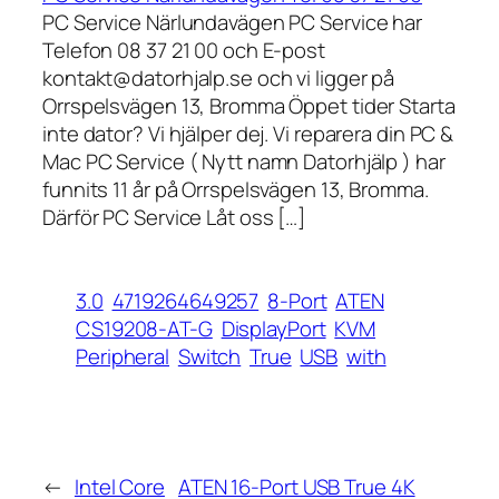
PC Service Närlundavägen PC Service har
Telefon 08 37 21 00 och E-post
kontakt@datorhjalp.se och vi ligger på
Orrspelsvägen 13, Bromma Öppet tider Starta
inte dator? Vi hjälper dej. Vi reparera din PC &
Mac PC Service ( Nytt namn Datorhjälp ) har
funnits 11 år på Orrspelsvägen 13, Bromma.
Därför PC Service Låt oss […]
3.0
4719264649257
8-Port
ATEN
CS19208-AT-G
DisplayPort
KVM
Peripheral
Switch
True
USB
with
←
Intel Core
ATEN 16-Port USB True 4K