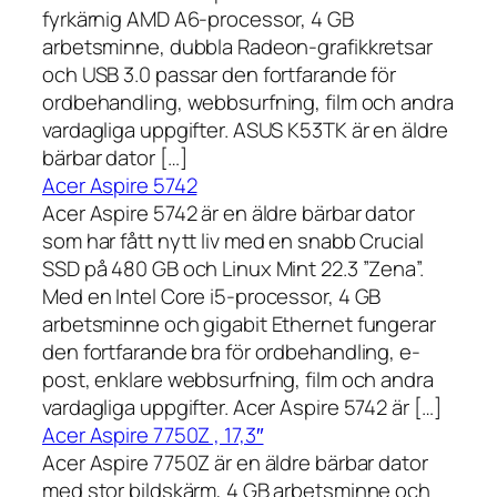
fyrkärnig AMD A6-processor, 4 GB
arbetsminne, dubbla Radeon-grafikkretsar
och USB 3.0 passar den fortfarande för
ordbehandling, webbsurfning, film och andra
vardagliga uppgifter. ASUS K53TK är en äldre
bärbar dator […]
Acer Aspire 5742
Acer Aspire 5742 är en äldre bärbar dator
som har fått nytt liv med en snabb Crucial
SSD på 480 GB och Linux Mint 22.3 ”Zena”.
Med en Intel Core i5-processor, 4 GB
arbetsminne och gigabit Ethernet fungerar
den fortfarande bra för ordbehandling, e-
post, enklare webbsurfning, film och andra
vardagliga uppgifter. Acer Aspire 5742 är […]
Acer Aspire 7750Z , 17,3″
Acer Aspire 7750Z är en äldre bärbar dator
med stor bildskärm, 4 GB arbetsminne och