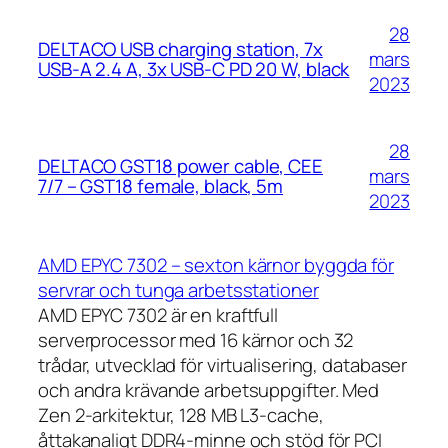
28
DELTACO USB charging station, 7x
mars
USB-A 2.4 A, 3x USB-C PD 20 W, black
2023
28
DELTACO GST18 power cable, CEE
mars
7/7 – GST18 female, black, 5m
2023
AMD EPYC 7302 – sexton kärnor byggda för
servrar och tunga arbetsstationer
AMD EPYC 7302 är en kraftfull
serverprocessor med 16 kärnor och 32
trådar, utvecklad för virtualisering, databaser
och andra krävande arbetsuppgifter. Med
Zen 2-arkitektur, 128 MB L3-cache,
åttakanaligt DDR4-minne och stöd för PCI