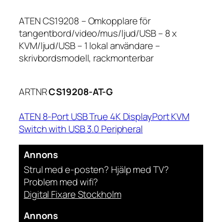
ATEN CS19208 – Omkopplare för
tangentbord/video/mus/ljud/USB – 8 x
KVM/ljud/USB – 1 lokal användare –
skrivbordsmodell, rackmonterbar
ARTNR
CS19208-AT-G
ATEN 8-Port USB True 4K DisplayPort KVM
Switch with USB 3.0 Peripheral
Annons
Strul med e-posten? Hjälp med TV?
Problem med wifi?
Digital Fixare Stockholm
Annons