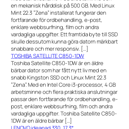
en mekanisk hårddisk på 500 GB. Med Linux
Mint 22.3 ”Zena” installerat fungerar den
fortfarande för ordbehandling, e-post,
enklare webbsurfning, film och andra
vardagliga uppgifter. Ett framtida byte till SSD
skulle dessutom kunna göra datorn märkbart
snabbare och mer responsiv. […]
TOSHIBA SATELLITE C850-1DW
Toshiba Satellite C850-1DW är en äldre
bärbar dator som har fått nytt liv med en
snabb Kingston SSD och Linux Mint 22.3
”Zena”. Med en Intel Core i3-processor, 4 GB
arbetsminne och flera praktiska anslutningar
passar den fortfarande för ordbehandling, e-
post, enklare webbsurfning, film och andra
vardagliga uppgifter. Toshiba Satellite C850-
1DW är en äldre bärbar […]
LENOVO ideapad 330, 17,3″