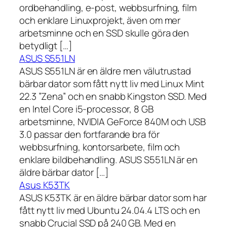
ordbehandling, e-post, webbsurfning, film
och enklare Linuxprojekt, även om mer
arbetsminne och en SSD skulle göra den
betydligt […]
ASUS S551LN
ASUS S551LN är en äldre men välutrustad
bärbar dator som fått nytt liv med Linux Mint
22.3 ”Zena” och en snabb Kingston SSD. Med
en Intel Core i5-processor, 8 GB
arbetsminne, NVIDIA GeForce 840M och USB
3.0 passar den fortfarande bra för
webbsurfning, kontorsarbete, film och
enklare bildbehandling. ASUS S551LN är en
äldre bärbar dator […]
Asus K53TK
ASUS K53TK är en äldre bärbar dator som har
fått nytt liv med Ubuntu 24.04.4 LTS och en
snabb Crucial SSD på 240 GB. Med en