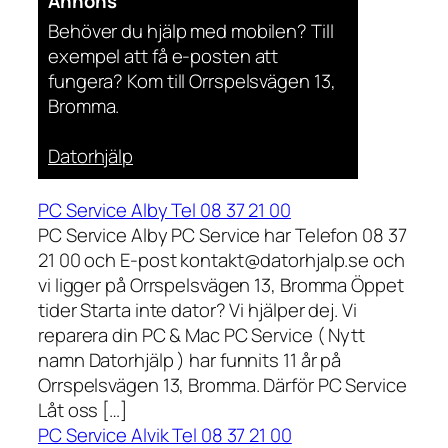
Annons
Behöver du hjälp med mobilen? Till
exempel att få e-posten att
fungera? Kom till Orrspelsvägen 13,
Bromma.
Datorhjälp
PC Service Alby Tel 08 37 21 00
PC Service Alby PC Service har Telefon 08 37
21 00 och E-post kontakt@datorhjalp.se och
vi ligger på Orrspelsvägen 13, Bromma Öppet
tider Starta inte dator? Vi hjälper dej. Vi
reparera din PC & Mac PC Service ( Nytt
namn Datorhjälp ) har funnits 11 år på
Orrspelsvägen 13, Bromma. Därför PC Service
Låt oss […]
PC Service Alvik Tel 08 37 21 00