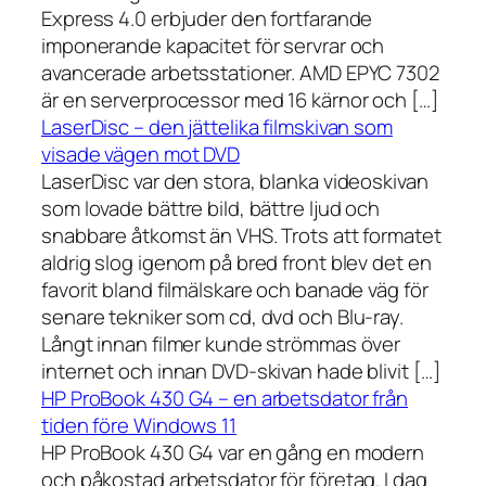
Express 4.0 erbjuder den fortfarande
imponerande kapacitet för servrar och
avancerade arbetsstationer. AMD EPYC 7302
är en serverprocessor med 16 kärnor och […]
LaserDisc – den jättelika filmskivan som
visade vägen mot DVD
LaserDisc var den stora, blanka videoskivan
som lovade bättre bild, bättre ljud och
snabbare åtkomst än VHS. Trots att formatet
aldrig slog igenom på bred front blev det en
favorit bland filmälskare och banade väg för
senare tekniker som cd, dvd och Blu-ray.
Långt innan filmer kunde strömmas över
internet och innan DVD-skivan hade blivit […]
HP ProBook 430 G4 – en arbetsdator från
tiden före Windows 11
HP ProBook 430 G4 var en gång en modern
och påkostad arbetsdator för företag. I dag