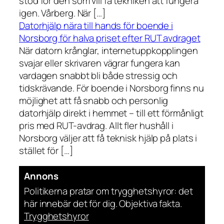
stöd för den som vill få tekniken att fungera
igen. Vårberg. När […]
Datorhjälp nära till hands för boende i
Norsborg för halva priset efter RUT avdraget
När datorn krånglar, internetuppkopplingen
svajar eller skrivaren vägrar fungera kan
vardagen snabbt bli både stressig och
tidskrävande. För boende i Norsborg finns nu
möjlighet att få snabb och personlig
datorhjälp direkt i hemmet – till ett förmånligt
pris med RUT-avdrag. Allt fler hushåll i
Norsborg väljer att få teknisk hjälp på plats i
stället för […]
Annons
Politikerna pratar om trygghetshyror: det
här innebär det för dig. Objektiva fakta.
Trygghetshyror