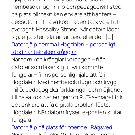
hembesök i lugn miljö och pedagogiskt stöd
på plats blir tekniken enklare att hantera –
dessutom till halva kostnaden tack vare RUT-
avdraget. Hässelby Strand. När datorn låser
sig, e-posten slutar fungera eller den […]
Datorhjälp hemma i Högdalen – personligt
stöd när tekniken krånglar
När tekniken krånglar i vardagen – från
datorer som låser sig till wifi som inte
fungerar – finns personlig hjälp att få i
Högdalen. Med hembesök i lugn och trygg
miljö, pedagogiska förklaringar och möjlighet
till halva kostnaden genom RUT-avdraget blir
det enklare att få digitala problem lösta.
Högdalen. När datorn fryser, e-posten slutar
fungera […]
Datorhjälp på plats för boende i Rågsved
När datorn krånglar, Wi-Fi-uppkopplingen