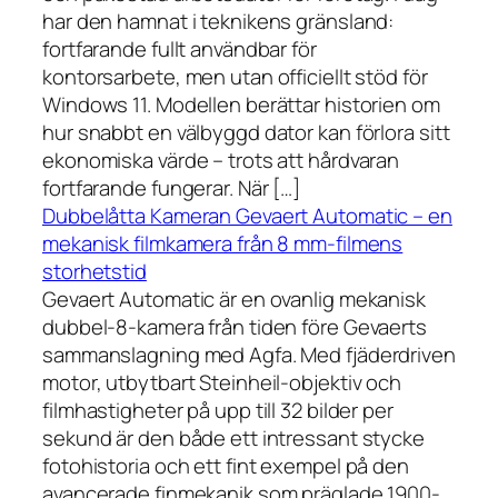
har den hamnat i teknikens gränsland:
fortfarande fullt användbar för
kontorsarbete, men utan officiellt stöd för
Windows 11. Modellen berättar historien om
hur snabbt en välbyggd dator kan förlora sitt
ekonomiska värde – trots att hårdvaran
fortfarande fungerar. När […]
Dubbelåtta Kameran Gevaert Automatic – en
mekanisk filmkamera från 8 mm-filmens
storhetstid
Gevaert Automatic är en ovanlig mekanisk
dubbel-8-kamera från tiden före Gevaerts
sammanslagning med Agfa. Med fjäderdriven
motor, utbytbart Steinheil-objektiv och
filmhastigheter på upp till 32 bilder per
sekund är den både ett intressant stycke
fotohistoria och ett fint exempel på den
avancerade finmekanik som präglade 1900-