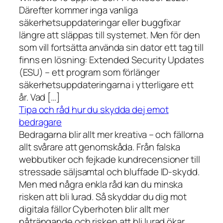
Därefter kommer inga vanliga
säkerhetsuppdateringar eller buggfixar
längre att släppas till systemet. Men för den
som vill fortsätta använda sin dator ett tag till
finns en lösning: Extended Security Updates
(ESU) – ett program som förlänger
säkerhetsuppdateringarna i ytterligare ett
år. Vad […]
Tipa och råd hur du skydda dej emot
bedragare
Bedragarna blir allt mer kreativa – och fällorna
allt svårare att genomskåda. Från falska
webbutiker och fejkade kundrecensioner till
stressade säljsamtal och bluffade ID-skydd.
Men med några enkla råd kan du minska
risken att bli lurad. Så skyddar du dig mot
digitala fällor Cyberhoten blir allt mer
påträngande och risken att bli lurad ökar.