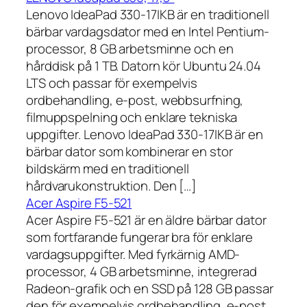
Lenovo IdeaPad 330-17IKB är en traditionell
bärbar vardagsdator med en Intel Pentium-
processor, 8 GB arbetsminne och en
hårddisk på 1 TB. Datorn kör Ubuntu 24.04
LTS och passar för exempelvis
ordbehandling, e-post, webbsurfning,
filmuppspelning och enklare tekniska
uppgifter. Lenovo IdeaPad 330-17IKB är en
bärbar dator som kombinerar en stor
bildskärm med en traditionell
hårdvarukonstruktion. Den […]
Acer Aspire F5-521
Acer Aspire F5-521 är en äldre bärbar dator
som fortfarande fungerar bra för enklare
vardagsuppgifter. Med fyrkärnig AMD-
processor, 4 GB arbetsminne, integrerad
Radeon-grafik och en SSD på 128 GB passar
den för exempelvis ordbehandling, e-post,