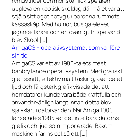
rymdstrider och monster fick spelaren
uppleva en kaotisk skoldag där målet var att
stjäla sitt eget betyg ur personalrummets
kassaskåp. Med humor, busiga elever,
jagande lärare och en ovanligt fri spelvärld
blev Skool […]
AmigaOS – operativsystemet som var före
sin tid
AmigaOS var ett av 1980-talets mest
banbrytande operativsystem. Med grafiskt
gränssnitt, effektiv multitasking, avancerat
ljud och färgstark grafik visade det att
hemdatorer kunde vara både kraftfulla och
användarvänliga långt innan detta blev
självklart i datorvärlden. När Amiga 1000
lanserades 1985 var det inte bara datorns
grafik och ljud som imponerade. Bakom
maskinen fanns också ett […]