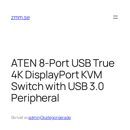
Hoppa
till
zmm.se
innehåll
ATEN 8-Port USB True
4K DisplayPort KVM
Switch with USB 3.0
Peripheral
Skrivet av
admin
i
Okategoriserade