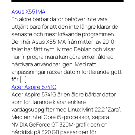
Asus X551MA
En äldre bärbar dator behöver inte vara
uttjänt bara för att den inte längre klarar de
senaste och mest krävande programmen.
Den här Asus X551MA från mitten av 2010-
talet har fått nytt liv med Debian och visar
hur fri programvara kan göra enkel, åldrad
hårdvara användbar igen. Med rätt
anpassningar räcker datorn fortfarande gott
för […]
Acer Aspire 5741G
Acer Aspire 5741G är en äldre bärbar dator
som fortfarande klarar enklare
vardagsuppgifter med Linux Mint 22.2 ”Zara”.
Med en Intel Core i5-processor, separat
NVIDIA GeForce GT 320M-grafik och en
hårddisk på 320 GB passar den för