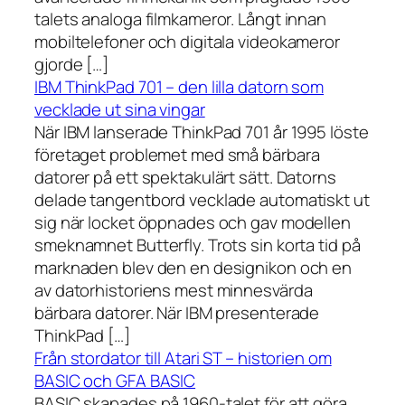
talets analoga filmkameror. Långt innan
mobiltelefoner och digitala videokameror
gjorde […]
IBM ThinkPad 701 – den lilla datorn som
vecklade ut sina vingar
När IBM lanserade ThinkPad 701 år 1995 löste
företaget problemet med små bärbara
datorer på ett spektakulärt sätt. Datorns
delade tangentbord vecklade automatiskt ut
sig när locket öppnades och gav modellen
smeknamnet Butterfly. Trots sin korta tid på
marknaden blev den en designikon och en
av datorhistoriens mest minnesvärda
bärbara datorer. När IBM presenterade
ThinkPad […]
Från stordator till Atari ST – historien om
BASIC och GFA BASIC
BASIC skapades på 1960-talet för att göra