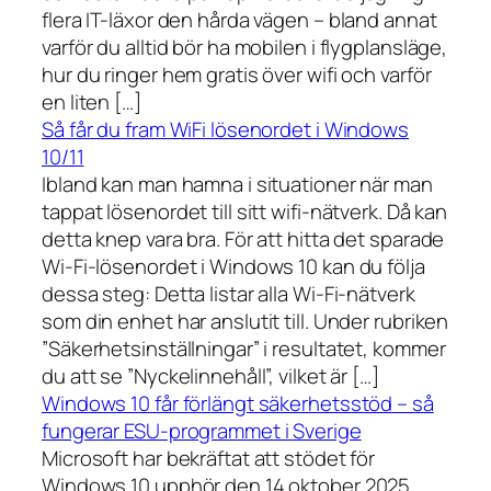
flera IT-läxor den hårda vägen – bland annat
varför du alltid bör ha mobilen i flygplansläge,
hur du ringer hem gratis över wifi och varför
en liten […]
Så får du fram WiFi lösenordet i Windows
10/11
Ibland kan man hamna i situationer när man
tappat lösenordet till sitt wifi-nätverk. Då kan
detta knep vara bra. För att hitta det sparade
Wi-Fi-lösenordet i Windows 10 kan du följa
dessa steg: Detta listar alla Wi-Fi-nätverk
som din enhet har anslutit till. Under rubriken
”Säkerhetsinställningar” i resultatet, kommer
du att se ”Nyckelinnehåll”, vilket är […]
Windows 10 får förlängt säkerhetsstöd – så
fungerar ESU-programmet i Sverige
Microsoft har bekräftat att stödet för
Windows 10 upphör den 14 oktober 2025.