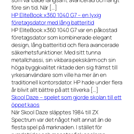
som var både långsam, avancerad och långt
före sin tid. När […]
HP EliteBook x360 1040 G7 – en lyxig
företagsdator med lång batteritid
HP EliteBook x360 1040 G7 var en påkostad
företagsdator som kombinerade elegant
design, lång batteritid och flera avancerade
säkerhetsfunktioner. Med sitt tunna
metallchassi, sin vikbara pekskärm och sin
höga byggkvalitet riktade den sig främst till
yrkesanvändare som ville ha mer än en
traditionell kontorsdator. HP hade under flera
år blivit allt bättre på att tillverka […]
Skool Daze – spelet som gjorde skolan till ett
öppet kaos
När Skool Daze släpptes 1984 till ZX
Spectrum var det något helt annat än de
flesta spel på marknaden. I stället för