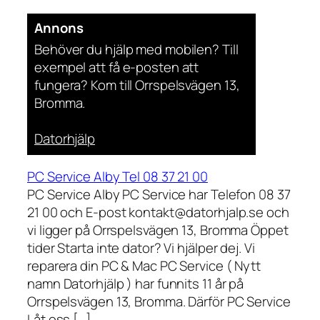
Annons
Behöver du hjälp med mobilen? Till
exempel att få e-posten att
fungera? Kom till Orrspelsvägen 13,
Bromma.
Datorhjälp
PC Service Alby Tel 08 37 21 00
PC Service Alby PC Service har Telefon 08 37
21 00 och E-post kontakt@datorhjalp.se och
vi ligger på Orrspelsvägen 13, Bromma Öppet
tider Starta inte dator? Vi hjälper dej. Vi
reparera din PC & Mac PC Service ( Nytt
namn Datorhjälp ) har funnits 11 år på
Orrspelsvägen 13, Bromma. Därför PC Service
Låt oss […]