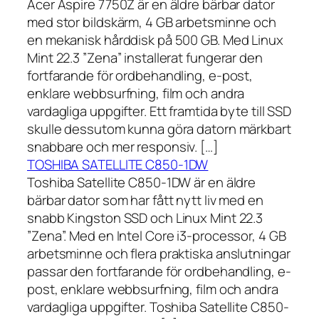
Acer Aspire 7750Z är en äldre bärbar dator
med stor bildskärm, 4 GB arbetsminne och
en mekanisk hårddisk på 500 GB. Med Linux
Mint 22.3 ”Zena” installerat fungerar den
fortfarande för ordbehandling, e-post,
enklare webbsurfning, film och andra
vardagliga uppgifter. Ett framtida byte till SSD
skulle dessutom kunna göra datorn märkbart
snabbare och mer responsiv. […]
TOSHIBA SATELLITE C850-1DW
Toshiba Satellite C850-1DW är en äldre
bärbar dator som har fått nytt liv med en
snabb Kingston SSD och Linux Mint 22.3
”Zena”. Med en Intel Core i3-processor, 4 GB
arbetsminne och flera praktiska anslutningar
passar den fortfarande för ordbehandling, e-
post, enklare webbsurfning, film och andra
vardagliga uppgifter. Toshiba Satellite C850-