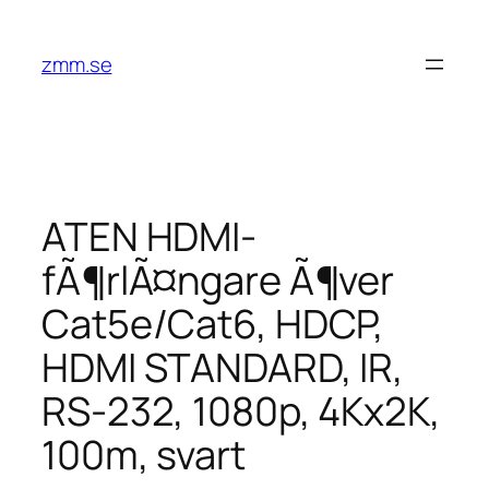
Hoppa
till
zmm.se
innehåll
ATEN HDMI-
fÃ¶rlÃ¤ngare Ã¶ver
Cat5e/Cat6, HDCP,
HDMI STANDARD, IR,
RS-232, 1080p, 4Kx2K,
100m, svart