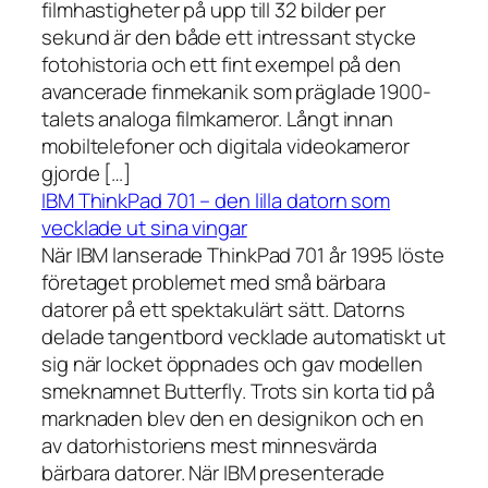
filmhastigheter på upp till 32 bilder per
sekund är den både ett intressant stycke
fotohistoria och ett fint exempel på den
avancerade finmekanik som präglade 1900-
talets analoga filmkameror. Långt innan
mobiltelefoner och digitala videokameror
gjorde […]
IBM ThinkPad 701 – den lilla datorn som
vecklade ut sina vingar
När IBM lanserade ThinkPad 701 år 1995 löste
företaget problemet med små bärbara
datorer på ett spektakulärt sätt. Datorns
delade tangentbord vecklade automatiskt ut
sig när locket öppnades och gav modellen
smeknamnet Butterfly. Trots sin korta tid på
marknaden blev den en designikon och en
av datorhistoriens mest minnesvärda
bärbara datorer. När IBM presenterade