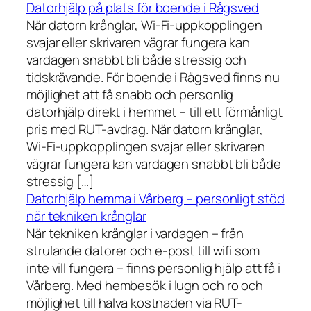
Datorhjälp på plats för boende i Rågsved
När datorn krånglar, Wi-Fi-uppkopplingen
svajar eller skrivaren vägrar fungera kan
vardagen snabbt bli både stressig och
tidskrävande. För boende i Rågsved finns nu
möjlighet att få snabb och personlig
datorhjälp direkt i hemmet – till ett förmånligt
pris med RUT-avdrag. När datorn krånglar,
Wi-Fi-uppkopplingen svajar eller skrivaren
vägrar fungera kan vardagen snabbt bli både
stressig […]
Datorhjälp hemma i Vårberg – personligt stöd
när tekniken krånglar
När tekniken krånglar i vardagen – från
strulande datorer och e-post till wifi som
inte vill fungera – finns personlig hjälp att få i
Vårberg. Med hembesök i lugn och ro och
möjlighet till halva kostnaden via RUT-