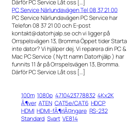
Därför PC Service Låt oss […]
PC Service Närlundavägen Tel 08 37 21 00
PC Service Närlundavägen PC Service har
Telefon 08 37 21 00 och E-post
kontakt@datorhjalp.se och vi ligger på
Orrspelsvägen 13, Bromma Öppet tider Starta
inte dator? Vi hjälper dej. Vi reparera din PC &
Mac PC Service ( Nytt namn Datorhjälp ) har
funnits 11 år på Orrspelsvägen 13, Bromma.
Därför PC Service Låt oss […]
100m
1080p
4710423778832
4Kx2K
Ã¶ver
ATEN
CAT5e/CAT6
HDCP
HDMI
HDMI-fÃ¶rlÃ¤ngare
RS-232
Standard
Svart
VE814