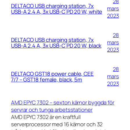
28
DELTACO USB charging station, 7x
mars
USB-A 2.4 A, 3x USB-C PD 20 W, white
2023
28
DELTACO USB charging station, 7x
mars
USB-A 2.4 A, 3x USB-C PD 20 W, black
2023
28
DELTACO GST18 power cable, CEE
mars
7/7 – GST18 female, black, 5m
2023
AMD EPYC 7302 – sexton kärnor byggda för
servrar och tunga arbetsstationer
AMD EPYC 7302 är en kraftfull
serverprocessor med 16 kärnor och 32