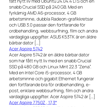
fått nytt liv med Ubuntu 24.04.4 LTS och en
snabb Crucial SSD på 240 GB. Med en
fyrkärnig AMD A6-processor, 4 GB
arbetsminne, dubbla Radeon-grafikkretsar
och USB 3.0 passar den fortfarande för
ordbehandling, webbsurfning, film och andra
vardagliga uppgifter. ASUS K53TK är en äldre
bärbar dator […]
Acer Aspire 5742
Acer Aspire 5742 är en äldre bärbar dator
som har fått nytt liv med en snabb Crucial
SSD på 480 GB och Linux Mint 22.3 ”Zena”.
Med en Intel Core i5-processor, 4 GB
arbetsminne och gigabit Ethernet fungerar
den fortfarande bra för ordbehandling, e-
post, enklare webbsurfning, film och andra
vardagliga uppgifter. Acer Aspire 5742 är […]
Acer Aspire 7750Z , 17,3″