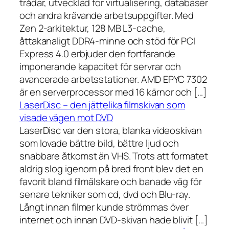
trådar, utvecklad för virtualisering, databaser
och andra krävande arbetsuppgifter. Med
Zen 2-arkitektur, 128 MB L3-cache,
åttakanaligt DDR4-minne och stöd för PCI
Express 4.0 erbjuder den fortfarande
imponerande kapacitet för servrar och
avancerade arbetsstationer. AMD EPYC 7302
är en serverprocessor med 16 kärnor och […]
LaserDisc – den jättelika filmskivan som
visade vägen mot DVD
LaserDisc var den stora, blanka videoskivan
som lovade bättre bild, bättre ljud och
snabbare åtkomst än VHS. Trots att formatet
aldrig slog igenom på bred front blev det en
favorit bland filmälskare och banade väg för
senare tekniker som cd, dvd och Blu-ray.
Långt innan filmer kunde strömmas över
internet och innan DVD-skivan hade blivit […]