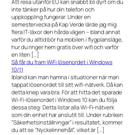
Att resa utanför EU kan snabbt bli dyrt om du
inte tänker på hur din telefon och
uppkoppling fungerar. Under en
semestervecka på Kap Verde lärde jag mig
flera IT-läxor den hårda vägen – bland annat
varför du alltid bör ha mobilen i flygplansläge,
hur du ringer hem gratis över wifi och varför
en liten […]
Så får du fram WiFi lösenordet i Windows
10/11
Ibland kan man hamna i situationer när man
tappat lösenordet till sitt wifi-nätverk. Då kan
detta knep vara bra. För att hitta det sparade
Wi-Fi-lösenordet i Windows 10 kan du följa
dessa steg: Detta listar alla Wi-Fi-nätverk
som din enhet har anslutit till. Under rubriken
”Säkerhetsinställningar” i resultatet, kommer
du att se ”Nyckelinnehåll”, vilket är […]