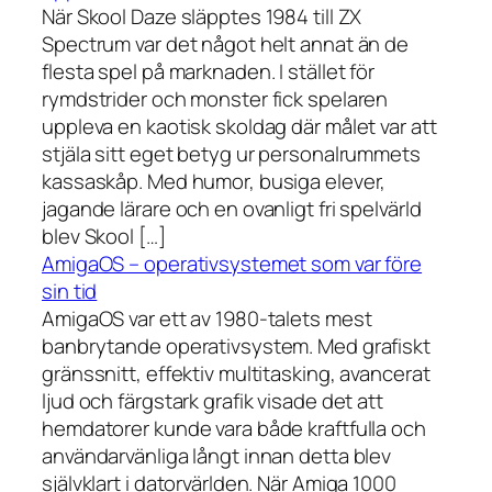
När Skool Daze släpptes 1984 till ZX
Spectrum var det något helt annat än de
flesta spel på marknaden. I stället för
rymdstrider och monster fick spelaren
uppleva en kaotisk skoldag där målet var att
stjäla sitt eget betyg ur personalrummets
kassaskåp. Med humor, busiga elever,
jagande lärare och en ovanligt fri spelvärld
blev Skool […]
AmigaOS – operativsystemet som var före
sin tid
AmigaOS var ett av 1980-talets mest
banbrytande operativsystem. Med grafiskt
gränssnitt, effektiv multitasking, avancerat
ljud och färgstark grafik visade det att
hemdatorer kunde vara både kraftfulla och
användarvänliga långt innan detta blev
självklart i datorvärlden. När Amiga 1000