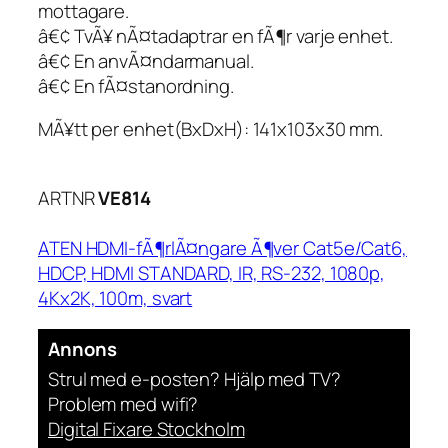
mottagare.
â€¢ TvÃ¥ nÃ¤tadaptrar en fÃ¶r varje enhet.
â€¢ En anvÃ¤ndarmanual.
â€¢ En fÃ¤stanordning.
MÃ¥tt per enhet(BxDxH): 141x103x30 mm.
ARTNR
VE814
ATEN HDMI-fÃ¶rlÃ¤ngare Ã¶ver Cat5e/Cat6,
HDCP, HDMI STANDARD, IR, RS-232, 1080p,
4Kx2K, 100m, svart
Annons
Strul med e-posten? Hjälp med TV?
Problem med wifi?
Digital Fixare Stockholm