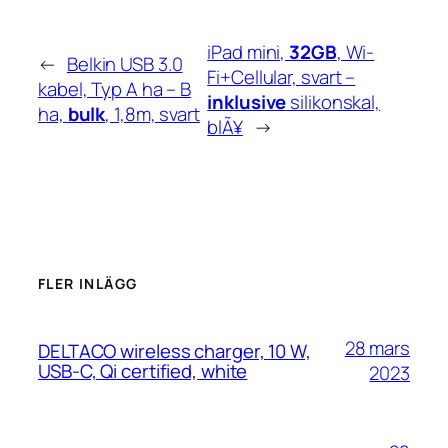
iPad mini,
32GB
, Wi-
←
Belkin USB 3.0
Fi+Cellular, svart –
kabel, Typ A ha – B
inklusive
silikonskal,
ha,
bulk
, 1,8m, svart
blÃ¥
→
FLER INLÄGG
28 mars
DELTACO wireless charger, 10 W,
USB-C, Qi certified, white
2023