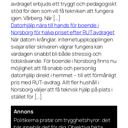
avdraget erbjuds ett tryggt och pedagogiskt
stöd för den som vill få tekniken att fungera
igen. Vårberg. När […]
Datorhjälp nära till hands för boende i
Norsborg för halva priset efter RUT avdraget
När datorn krånglar, internetuppkopplingen
svajar eller skrivaren vägrar fungera kan
vardagen snabbt bli både stressig och
tidskrävande. För boende i Norsborg finns nu
möjlighet att få snabb och personlig
datorhjälp direkt i hemmet – till ett förmånligt
pris med RUT-avdrag. Allt fler hushåll i
Norsborg väljer att få teknisk hjälp på plats i
stället för […]
Annons
Politikerna pratar om trygghetshyror: det
här innebär det för dig. Objektiva fakta.