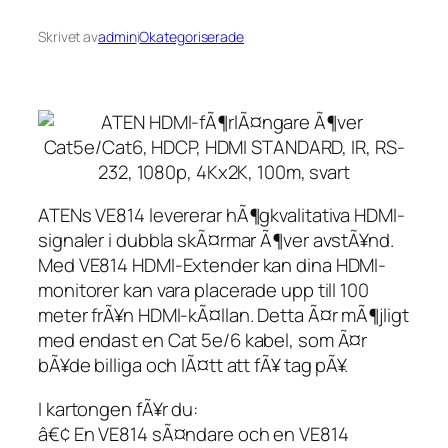
Skrivet av
admin
i
Okategoriserade
ATENs VE814 levererar hÃ¶gkvalitativa HDMI-
signaler i dubbla skÃ¤rmar Ã¶ver avstÃ¥nd.
Med VE814 HDMI-Extender kan dina HDMI-
monitorer kan vara placerade upp till 100
meter frÃ¥n HDMI-kÃ¤llan. Detta Ã¤r mÃ¶jligt
med endast en Cat 5e/6 kabel, som Ã¤r
bÃ¥de billiga och lÃ¤tt att fÃ¥ tag pÃ¥.
I kartongen fÃ¥r du:
â€¢ En VE814 sÃ¤ndare och en VE814