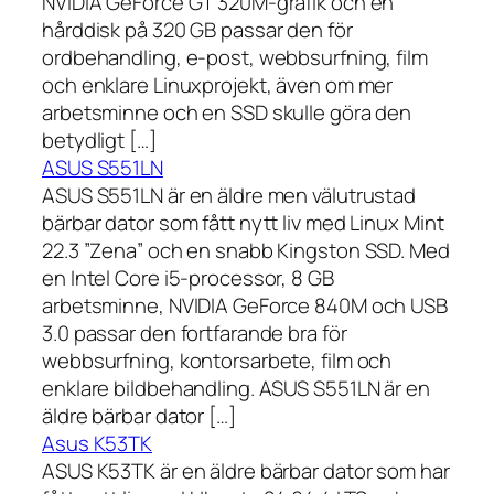
NVIDIA GeForce GT 320M-grafik och en
hårddisk på 320 GB passar den för
ordbehandling, e-post, webbsurfning, film
och enklare Linuxprojekt, även om mer
arbetsminne och en SSD skulle göra den
betydligt […]
ASUS S551LN
ASUS S551LN är en äldre men välutrustad
bärbar dator som fått nytt liv med Linux Mint
22.3 ”Zena” och en snabb Kingston SSD. Med
en Intel Core i5-processor, 8 GB
arbetsminne, NVIDIA GeForce 840M och USB
3.0 passar den fortfarande bra för
webbsurfning, kontorsarbete, film och
enklare bildbehandling. ASUS S551LN är en
äldre bärbar dator […]
Asus K53TK
ASUS K53TK är en äldre bärbar dator som har