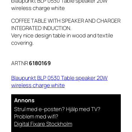
blaupunkt BLP 0530 Table speaker 20W
wireless charge white
COFFEE TABLE WITH SPEAKER AND CHARGER
INTEGRATED INDUCTION.
Very nice design table in wood and textile
covering.
ARTNR
6180169
Blaupunkt BLP 0530 Table speaker 20W
wireless charge white
Annons
Strul med e-posten? Hjälp med TV?
Problem med wifi?
Digital Fixare Stockholm