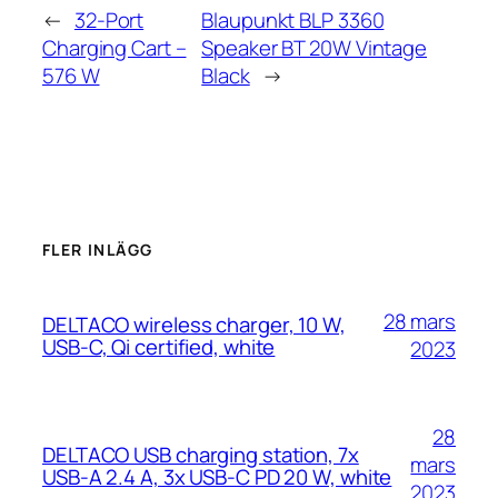
←
32-Port
Blaupunkt BLP 3360
Charging Cart –
Speaker BT 20W Vintage
576 W
Black
→
FLER INLÄGG
28 mars
DELTACO wireless charger, 10 W,
USB-C, Qi certified, white
2023
28
DELTACO USB charging station, 7x
mars
USB-A 2.4 A, 3x USB-C PD 20 W, white
2023