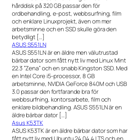
hårddisk på 320 GB passar den för
ordbehandling, e-post, webbsurfning, film
och enklare Linuxprojekt, även om mer
arbetsminne och en SSD skulle göra den
betydligt […]
ASUS S551LN
ASUS S551LN är en äldre men välutrustad
bärbar dator som fått nytt liv med Linux Mint
22.3 ”Zena” och en snabb Kingston SSD. Med
en Intel Core i5-processor, 8 GB
arbetsminne, NVIDIA GeForce 840M och USB
3.0 passar den fortfarande bra för
webbsurfning, kontorsarbete, film och
enklare bildbehandling. ASUS S551LN är en
äldre bärbar dator […]
Asus K53TK
ASUS K53TK är en äldre bärbar dator som har
fått nytt liv med Ubuntu 24.04.4 LTS och en