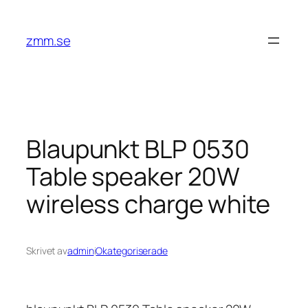
Hoppa
till
zmm.se
innehåll
Blaupunkt BLP 0530
Table speaker 20W
wireless charge white
Skrivet av
admin
i
Okategoriserade