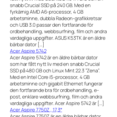
snabb Crucial SSD på 240 GB. Med en
fyrkärnig AMD A6-processor, 4 GB
arbetsminne, dubbla Radeon-grafikkretsar
och USB 3.0 passar den fortfarande för
ordbehandling, webbsurfning, film och andra
vardagliga uppgifter. ASUS K53TK är en äldre
bärbar dator […]
Acer Aspire 5742
Acer Aspire 5742 är en äldre bärbar dator
som har fått nytt liv med en snabb Crucial
SSD på 480 GB och Linux Mint 22.3 ”Zena”.
Med en Intel Core i5-processor, 4 GB
arbetsminne och gigabit Ethernet fungerar
den fortfarande bra för ordbehandling, e-
post, enklare webbsurfning, film och andra
vardagliga uppgifter. Acer Aspire 5742 är […]
Acer Aspire 7750Z , 17,3″
Acer Aspire 7750Z är en äldre bärbar dator