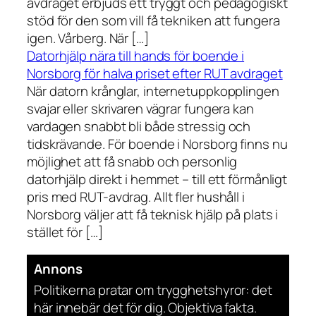
avdraget erbjuds ett tryggt och pedagogiskt
stöd för den som vill få tekniken att fungera
igen. Vårberg. När […]
Datorhjälp nära till hands för boende i
Norsborg för halva priset efter RUT avdraget
När datorn krånglar, internetuppkopplingen
svajar eller skrivaren vägrar fungera kan
vardagen snabbt bli både stressig och
tidskrävande. För boende i Norsborg finns nu
möjlighet att få snabb och personlig
datorhjälp direkt i hemmet – till ett förmånligt
pris med RUT-avdrag. Allt fler hushåll i
Norsborg väljer att få teknisk hjälp på plats i
stället för […]
Annons
Politikerna pratar om trygghetshyror: det
här innebär det för dig. Objektiva fakta.