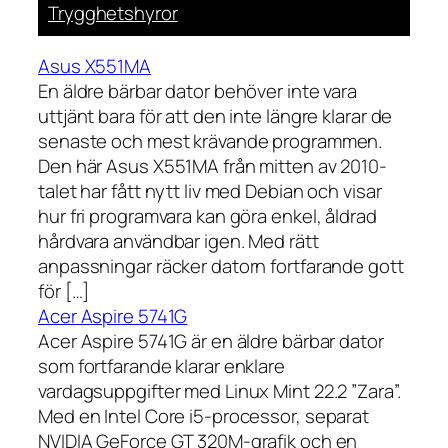
Trygghetshyror
Asus X551MA
En äldre bärbar dator behöver inte vara
uttjänt bara för att den inte längre klarar de
senaste och mest krävande programmen.
Den här Asus X551MA från mitten av 2010-
talet har fått nytt liv med Debian och visar
hur fri programvara kan göra enkel, åldrad
hårdvara användbar igen. Med rätt
anpassningar räcker datorn fortfarande gott
för […]
Acer Aspire 5741G
Acer Aspire 5741G är en äldre bärbar dator
som fortfarande klarar enklare
vardagsuppgifter med Linux Mint 22.2 ”Zara”.
Med en Intel Core i5-processor, separat
NVIDIA GeForce GT 320M-grafik och en