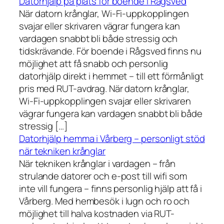
Datorhjälp på plats för boende i Rågsved
När datorn krånglar, Wi-Fi-uppkopplingen
svajar eller skrivaren vägrar fungera kan
vardagen snabbt bli både stressig och
tidskrävande. För boende i Rågsved finns nu
möjlighet att få snabb och personlig
datorhjälp direkt i hemmet – till ett förmånligt
pris med RUT-avdrag. När datorn krånglar,
Wi-Fi-uppkopplingen svajar eller skrivaren
vägrar fungera kan vardagen snabbt bli både
stressig […]
Datorhjälp hemma i Vårberg – personligt stöd
när tekniken krånglar
När tekniken krånglar i vardagen – från
strulande datorer och e-post till wifi som
inte vill fungera – finns personlig hjälp att få i
Vårberg. Med hembesök i lugn och ro och
möjlighet till halva kostnaden via RUT-