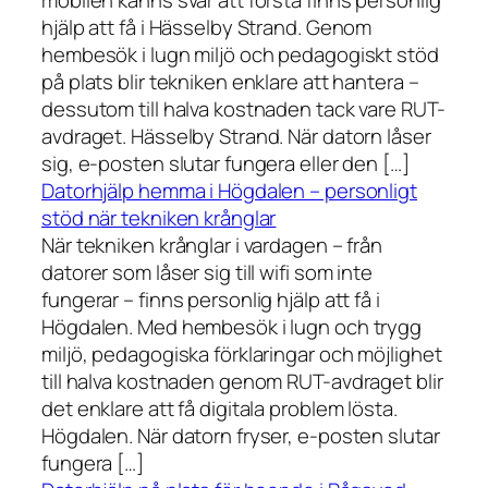
mobilen känns svår att förstå finns personlig
hjälp att få i Hässelby Strand. Genom
hembesök i lugn miljö och pedagogiskt stöd
på plats blir tekniken enklare att hantera –
dessutom till halva kostnaden tack vare RUT-
avdraget. Hässelby Strand. När datorn låser
sig, e-posten slutar fungera eller den […]
Datorhjälp hemma i Högdalen – personligt
stöd när tekniken krånglar
När tekniken krånglar i vardagen – från
datorer som låser sig till wifi som inte
fungerar – finns personlig hjälp att få i
Högdalen. Med hembesök i lugn och trygg
miljö, pedagogiska förklaringar och möjlighet
till halva kostnaden genom RUT-avdraget blir
det enklare att få digitala problem lösta.
Högdalen. När datorn fryser, e-posten slutar
fungera […]