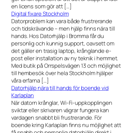
en licens som gör att […]
Digital fixare Stockholm
Datorproblem kan vara både frustrerande
och tidskrävande – men hjälp finns nära till
hands. Hos Datorhjälp i Bromma får du
personlig och kunnig support, oavsett om
det gäller en trasig laptop, krånglande e-
post eller installation av ny teknik i hemmet.
Med butik på Orrspelsvägen 13 och möjlighet
till hembesök över hela Stockholm hjälper
våra erfarna […]
Datorhjälp nära till hands för boende vid
Karlaplan
När datorn krånglar, Wi-Fi-uppkopplingen
sviktar eller skrivaren vägrar fungera kan
vardagen snabbt bli frustrerande. För
boende kring Karlaplan finns nu möjlighet att
få snabb och personlig datorhjälp direkt i