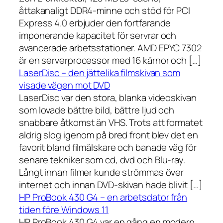
åttakanaligt DDR4-minne och stöd för PCI
Express 4.0 erbjuder den fortfarande
imponerande kapacitet för servrar och
avancerade arbetsstationer. AMD EPYC 7302
är en serverprocessor med 16 kärnor och […]
LaserDisc – den jättelika filmskivan som
visade vägen mot DVD
LaserDisc var den stora, blanka videoskivan
som lovade bättre bild, bättre ljud och
snabbare åtkomst än VHS. Trots att formatet
aldrig slog igenom på bred front blev det en
favorit bland filmälskare och banade väg för
senare tekniker som cd, dvd och Blu-ray.
Långt innan filmer kunde strömmas över
internet och innan DVD-skivan hade blivit […]
HP ProBook 430 G4 – en arbetsdator från
tiden före Windows 11
HP ProBook 430 G4 var en gång en modern