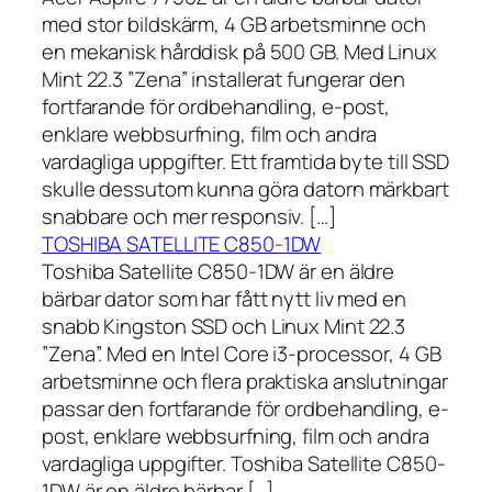
med stor bildskärm, 4 GB arbetsminne och
en mekanisk hårddisk på 500 GB. Med Linux
Mint 22.3 ”Zena” installerat fungerar den
fortfarande för ordbehandling, e-post,
enklare webbsurfning, film och andra
vardagliga uppgifter. Ett framtida byte till SSD
skulle dessutom kunna göra datorn märkbart
snabbare och mer responsiv. […]
TOSHIBA SATELLITE C850-1DW
Toshiba Satellite C850-1DW är en äldre
bärbar dator som har fått nytt liv med en
snabb Kingston SSD och Linux Mint 22.3
”Zena”. Med en Intel Core i3-processor, 4 GB
arbetsminne och flera praktiska anslutningar
passar den fortfarande för ordbehandling, e-
post, enklare webbsurfning, film och andra
vardagliga uppgifter. Toshiba Satellite C850-
1DW är en äldre bärbar […]