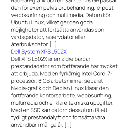
Radeon-grafik och en SSD på 128 GB passar
den för exempelvis ordbehandling, e-post,
webbsurfning och multimedia. Datorn kör
Ubuntu Linux, vilket ger den goda
möjligheter att fortsätta användas som
vardagsdator, reservdator eller
återbruksdator. […]
Dell System XPS L502X
Dell XPS L502X är en äldre bärbar
prestandadator som fortfarande har mycket
att erbjuda. Med en fyrkärnig Intel Core i7-
processor, 8 GB arbetsminne, separat
Nvidia-grafik och Debian Linux klarar den
fortfarande kontorsarbete, webbsurfning,
multimedia och enklare tekniska uppgifter.
Med en SSD kan datorn dessutom få ett
tydligt prestandalyft och fortsätta vara
användbar i många år. […]