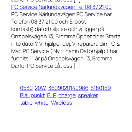
PC Service Närlundavägen Tel 08 37 21 00
PC Service Närlundavägen PC Service har
Telefon 08 37 21 00 och E-post
kontakt@datorhjalp.se och vi ligger på
Orrspelsvägen 13, Bromma Öppet tider Starta
inte dator? Vi hjälper dej. Vi reparera din PC &
Mac PC Service ( Nytt namn Datorhjälp ) har
funnits 11 år på Orrspelsvägen 13, Bromma.
Därför PC Service Låt oss […]
0530
20W
3609020140986
6180169
Blaupunkt
BLP
charge
speaker
table
white
Wireless