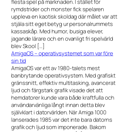
flesta spel på marknaden. I stället för
rymdstrider och monster fick spelaren
uppleva en kaotisk skoldag där målet var att
stjäla sitt eget betyg ur personalrummets
kassaskåp. Med humor, busiga elever,
jagande lärare och en ovanligt fri spelvärld
blev Skool […]
AmigaOS – operativsystemet som var före
sin tid
AmigaOS var ett av 1980-talets mest
banbrytande operativsystem. Med grafiskt
gränssnitt, effektiv multitasking, avancerat
ljud och färgstark grafik visade det att
hemdatorer kunde vara både kraftfulla och
användarvänliga långt innan detta blev
självklart i datorvärlden. När Amiga 1000
lanserades 1985 var det inte bara datorns
grafik och ljud som imponerade. Bakom