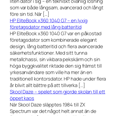
liten dator i sig – en tekniskt ovanlig lösning
som var både långsam, avancerad och långt
före sin tid. När […]
HP EliteBook x360 1040 G7 – en lyxig
företagsdator med lång batteritid
HP EliteBook x360 1040 G7 var en påkostad
företagsdator som kombinerade elegant
design, lång batteritid och flera avancerade
säkerhetsfunktioner. Med sitt tunna
metallchassi, sin vikbara pekskärm och sin
höga byggkvalitet riktade den sig främst till
yrkesanvändare som ville ha mer än en
traditionell kontorsdator. HP hade under flera
år blivit allt bättre på att tillverka […]
Skool Daze – spelet som gjorde skolan till ett
öppet kaos
När Skool Daze släpptes 1984 till ZX
Spectrum var det något helt annat än de