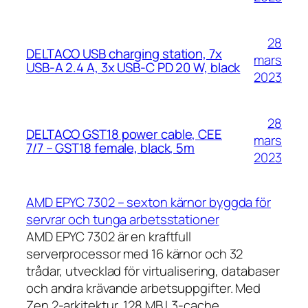
28
DELTACO USB charging station, 7x
mars
USB-A 2.4 A, 3x USB-C PD 20 W, black
2023
28
DELTACO GST18 power cable, CEE
mars
7/7 – GST18 female, black, 5m
2023
AMD EPYC 7302 – sexton kärnor byggda för
servrar och tunga arbetsstationer
AMD EPYC 7302 är en kraftfull
serverprocessor med 16 kärnor och 32
trådar, utvecklad för virtualisering, databaser
och andra krävande arbetsuppgifter. Med
Zen 2-arkitektur, 128 MB L3-cache,