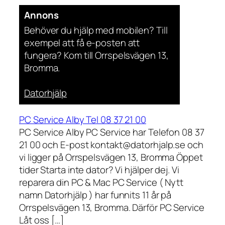
Annons
Behöver du hjälp med mobilen? Till
exempel att få e-posten att
fungera? Kom till Orrspelsvägen 13,
Bromma.
Datorhjälp
PC Service Alby Tel 08 37 21 00
PC Service Alby PC Service har Telefon 08 37
21 00 och E-post kontakt@datorhjalp.se och
vi ligger på Orrspelsvägen 13, Bromma Öppet
tider Starta inte dator? Vi hjälper dej. Vi
reparera din PC & Mac PC Service ( Nytt
namn Datorhjälp ) har funnits 11 år på
Orrspelsvägen 13, Bromma. Därför PC Service
Låt oss […]