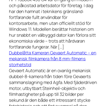
och påkostad arbetsdator för företag. I dag
har den hamnat i teknikens gränsland:
fortfarande fullt användbar för
kontorsarbete, men utan officiellt stöd för
Windows 11. Modellen berättar historien om
hur snabbt en välbyggd dator kan förlora sitt
ekonomiska värde – trots att hårdvaran
fortfarande fungerar. När […]
Dubbelåtta Kameran Gevaert Automatic – en
mekanisk filmkamera från 8 mm-filmens
storhetstid
Gevaert Automatic är en ovanlig mekanisk
dubbel-8-kamera från tiden före Gevaerts
sammanslagning med Agfa. Med fjäderdriven
motor, utbytbart Steinheil-objektiv och
filmhastigheter på upp till 32 bilder per
sekund är den både ett intressant stycke
fotohistoria och ett fint exempel på den