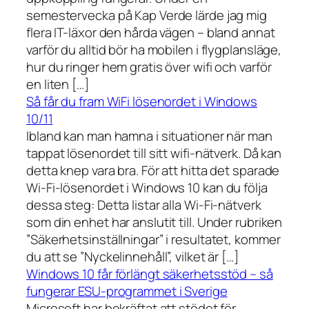
semestervecka på Kap Verde lärde jag mig
flera IT-läxor den hårda vägen – bland annat
varför du alltid bör ha mobilen i flygplansläge,
hur du ringer hem gratis över wifi och varför
en liten […]
Så får du fram WiFi lösenordet i Windows
10/11
Ibland kan man hamna i situationer när man
tappat lösenordet till sitt wifi-nätverk. Då kan
detta knep vara bra. För att hitta det sparade
Wi-Fi-lösenordet i Windows 10 kan du följa
dessa steg: Detta listar alla Wi-Fi-nätverk
som din enhet har anslutit till. Under rubriken
”Säkerhetsinställningar” i resultatet, kommer
du att se ”Nyckelinnehåll”, vilket är […]
Windows 10 får förlängt säkerhetsstöd – så
fungerar ESU-programmet i Sverige
Microsoft har bekräftat att stödet för