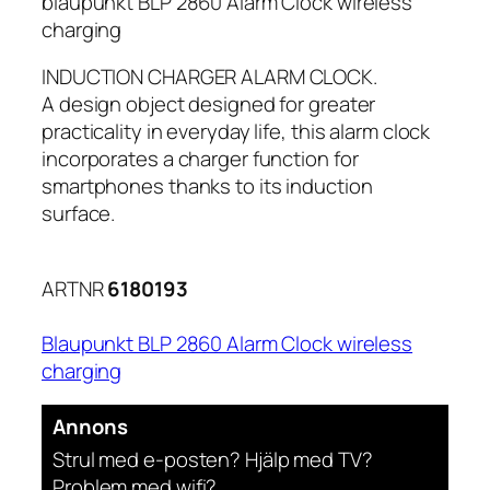
blaupunkt BLP 2860 Alarm Clock wireless
charging
INDUCTION CHARGER ALARM CLOCK.
A design object designed for greater
practicality in everyday life, this alarm clock
incorporates a charger function for
smartphones thanks to its induction
surface.
ARTNR
6180193
Blaupunkt BLP 2860 Alarm Clock wireless
charging
Annons
Strul med e-posten? Hjälp med TV?
Problem med wifi?