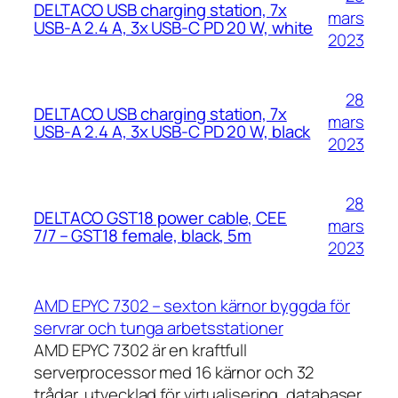
DELTACO USB charging station, 7x
mars
USB-A 2.4 A, 3x USB-C PD 20 W, white
2023
28
DELTACO USB charging station, 7x
mars
USB-A 2.4 A, 3x USB-C PD 20 W, black
2023
28
DELTACO GST18 power cable, CEE
mars
7/7 – GST18 female, black, 5m
2023
AMD EPYC 7302 – sexton kärnor byggda för
servrar och tunga arbetsstationer
AMD EPYC 7302 är en kraftfull
serverprocessor med 16 kärnor och 32
trådar, utvecklad för virtualisering, databaser