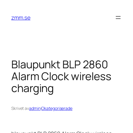
Hoppa
till
zmm.se
innehåll
Blaupunkt BLP 2860
Alarm Clock wireless
charging
Skrivet av
admin
i
Okategoriserade