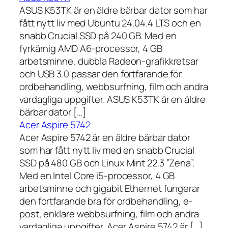
ASUS K53TK är en äldre bärbar dator som har
fått nytt liv med Ubuntu 24.04.4 LTS och en
snabb Crucial SSD på 240 GB. Med en
fyrkärnig AMD A6-processor, 4 GB
arbetsminne, dubbla Radeon-grafikkretsar
och USB 3.0 passar den fortfarande för
ordbehandling, webbsurfning, film och andra
vardagliga uppgifter. ASUS K53TK är en äldre
bärbar dator […]
Acer Aspire 5742
Acer Aspire 5742 är en äldre bärbar dator
som har fått nytt liv med en snabb Crucial
SSD på 480 GB och Linux Mint 22.3 ”Zena”.
Med en Intel Core i5-processor, 4 GB
arbetsminne och gigabit Ethernet fungerar
den fortfarande bra för ordbehandling, e-
post, enklare webbsurfning, film och andra
vardagliga uppgifter. Acer Aspire 5742 är […]