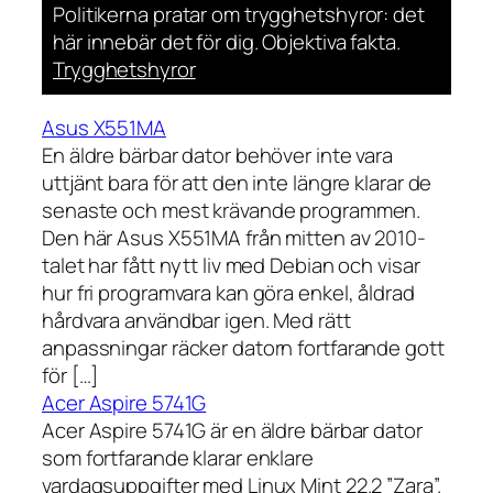
Politikerna pratar om trygghetshyror: det
här innebär det för dig. Objektiva fakta.
Trygghetshyror
Asus X551MA
En äldre bärbar dator behöver inte vara
uttjänt bara för att den inte längre klarar de
senaste och mest krävande programmen.
Den här Asus X551MA från mitten av 2010-
talet har fått nytt liv med Debian och visar
hur fri programvara kan göra enkel, åldrad
hårdvara användbar igen. Med rätt
anpassningar räcker datorn fortfarande gott
för […]
Acer Aspire 5741G
Acer Aspire 5741G är en äldre bärbar dator
som fortfarande klarar enklare
vardagsuppgifter med Linux Mint 22.2 ”Zara”.