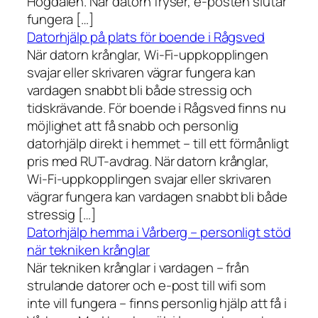
Högdalen. När datorn fryser, e-posten slutar
fungera […]
Datorhjälp på plats för boende i Rågsved
När datorn krånglar, Wi-Fi-uppkopplingen
svajar eller skrivaren vägrar fungera kan
vardagen snabbt bli både stressig och
tidskrävande. För boende i Rågsved finns nu
möjlighet att få snabb och personlig
datorhjälp direkt i hemmet – till ett förmånligt
pris med RUT-avdrag. När datorn krånglar,
Wi-Fi-uppkopplingen svajar eller skrivaren
vägrar fungera kan vardagen snabbt bli både
stressig […]
Datorhjälp hemma i Vårberg – personligt stöd
när tekniken krånglar
När tekniken krånglar i vardagen – från
strulande datorer och e-post till wifi som
inte vill fungera – finns personlig hjälp att få i