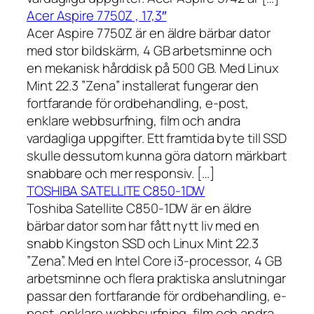
Acer Aspire 7750Z , 17,3″
Acer Aspire 7750Z är en äldre bärbar dator
med stor bildskärm, 4 GB arbetsminne och
en mekanisk hårddisk på 500 GB. Med Linux
Mint 22.3 ”Zena” installerat fungerar den
fortfarande för ordbehandling, e-post,
enklare webbsurfning, film och andra
vardagliga uppgifter. Ett framtida byte till SSD
skulle dessutom kunna göra datorn märkbart
snabbare och mer responsiv. […]
TOSHIBA SATELLITE C850-1DW
Toshiba Satellite C850-1DW är en äldre
bärbar dator som har fått nytt liv med en
snabb Kingston SSD och Linux Mint 22.3
”Zena”. Med en Intel Core i3-processor, 4 GB
arbetsminne och flera praktiska anslutningar
passar den fortfarande för ordbehandling, e-
post, enklare webbsurfning, film och andra