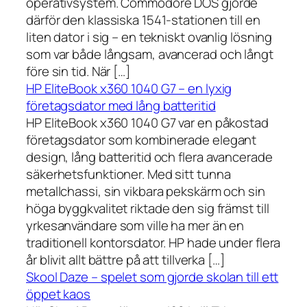
operativsystem. Commodore DOS gjorde
därför den klassiska 1541-stationen till en
liten dator i sig – en tekniskt ovanlig lösning
som var både långsam, avancerad och långt
före sin tid. När […]
HP EliteBook x360 1040 G7 – en lyxig
företagsdator med lång batteritid
HP EliteBook x360 1040 G7 var en påkostad
företagsdator som kombinerade elegant
design, lång batteritid och flera avancerade
säkerhetsfunktioner. Med sitt tunna
metallchassi, sin vikbara pekskärm och sin
höga byggkvalitet riktade den sig främst till
yrkesanvändare som ville ha mer än en
traditionell kontorsdator. HP hade under flera
år blivit allt bättre på att tillverka […]
Skool Daze – spelet som gjorde skolan till ett
öppet kaos