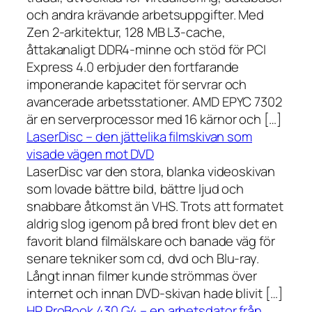
och andra krävande arbetsuppgifter. Med
Zen 2-arkitektur, 128 MB L3-cache,
åttakanaligt DDR4-minne och stöd för PCI
Express 4.0 erbjuder den fortfarande
imponerande kapacitet för servrar och
avancerade arbetsstationer. AMD EPYC 7302
är en serverprocessor med 16 kärnor och […]
LaserDisc – den jättelika filmskivan som
visade vägen mot DVD
LaserDisc var den stora, blanka videoskivan
som lovade bättre bild, bättre ljud och
snabbare åtkomst än VHS. Trots att formatet
aldrig slog igenom på bred front blev det en
favorit bland filmälskare och banade väg för
senare tekniker som cd, dvd och Blu-ray.
Långt innan filmer kunde strömmas över
internet och innan DVD-skivan hade blivit […]
HP ProBook 430 G4 – en arbetsdator från