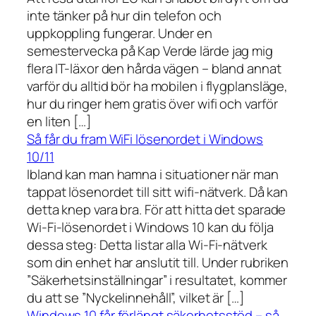
inte tänker på hur din telefon och
uppkoppling fungerar. Under en
semestervecka på Kap Verde lärde jag mig
flera IT-läxor den hårda vägen – bland annat
varför du alltid bör ha mobilen i flygplansläge,
hur du ringer hem gratis över wifi och varför
en liten […]
Så får du fram WiFi lösenordet i Windows
10/11
Ibland kan man hamna i situationer när man
tappat lösenordet till sitt wifi-nätverk. Då kan
detta knep vara bra. För att hitta det sparade
Wi-Fi-lösenordet i Windows 10 kan du följa
dessa steg: Detta listar alla Wi-Fi-nätverk
som din enhet har anslutit till. Under rubriken
”Säkerhetsinställningar” i resultatet, kommer
du att se ”Nyckelinnehåll”, vilket är […]
Windows 10 får förlängt säkerhetsstöd – så