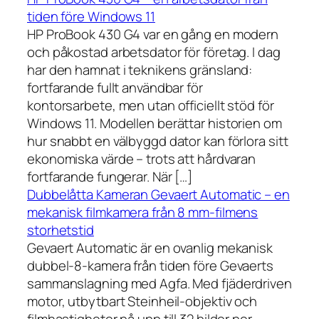
tiden före Windows 11
HP ProBook 430 G4 var en gång en modern
och påkostad arbetsdator för företag. I dag
har den hamnat i teknikens gränsland:
fortfarande fullt användbar för
kontorsarbete, men utan officiellt stöd för
Windows 11. Modellen berättar historien om
hur snabbt en välbyggd dator kan förlora sitt
ekonomiska värde – trots att hårdvaran
fortfarande fungerar. När […]
Dubbelåtta Kameran Gevaert Automatic – en
mekanisk filmkamera från 8 mm-filmens
storhetstid
Gevaert Automatic är en ovanlig mekanisk
dubbel-8-kamera från tiden före Gevaerts
sammanslagning med Agfa. Med fjäderdriven
motor, utbytbart Steinheil-objektiv och
filmhastigheter på upp till 32 bilder per