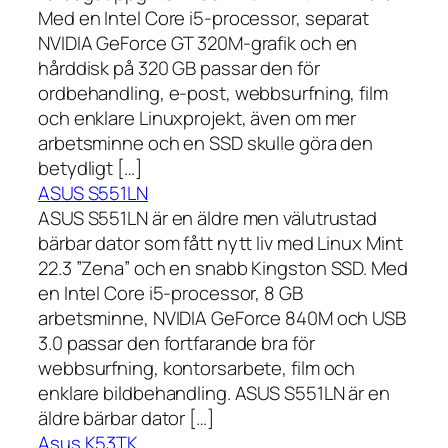
Med en Intel Core i5-processor, separat
NVIDIA GeForce GT 320M-grafik och en
hårddisk på 320 GB passar den för
ordbehandling, e-post, webbsurfning, film
och enklare Linuxprojekt, även om mer
arbetsminne och en SSD skulle göra den
betydligt […]
ASUS S551LN
ASUS S551LN är en äldre men välutrustad
bärbar dator som fått nytt liv med Linux Mint
22.3 ”Zena” och en snabb Kingston SSD. Med
en Intel Core i5-processor, 8 GB
arbetsminne, NVIDIA GeForce 840M och USB
3.0 passar den fortfarande bra för
webbsurfning, kontorsarbete, film och
enklare bildbehandling. ASUS S551LN är en
äldre bärbar dator […]
Asus K53TK