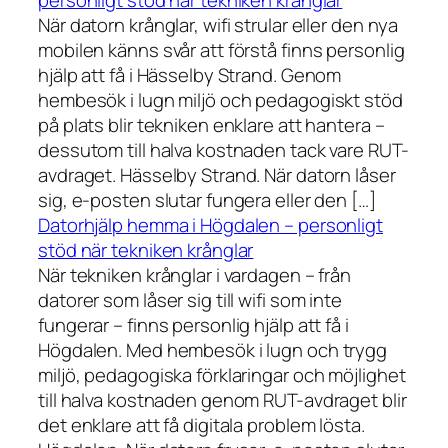
personligt stöd när tekniken krånglar
När datorn krånglar, wifi strular eller den nya
mobilen känns svår att förstå finns personlig
hjälp att få i Hässelby Strand. Genom
hembesök i lugn miljö och pedagogiskt stöd
på plats blir tekniken enklare att hantera –
dessutom till halva kostnaden tack vare RUT-
avdraget. Hässelby Strand. När datorn låser
sig, e-posten slutar fungera eller den […]
Datorhjälp hemma i Högdalen – personligt
stöd när tekniken krånglar
När tekniken krånglar i vardagen – från
datorer som låser sig till wifi som inte
fungerar – finns personlig hjälp att få i
Högdalen. Med hembesök i lugn och trygg
miljö, pedagogiska förklaringar och möjlighet
till halva kostnaden genom RUT-avdraget blir
det enklare att få digitala problem lösta.