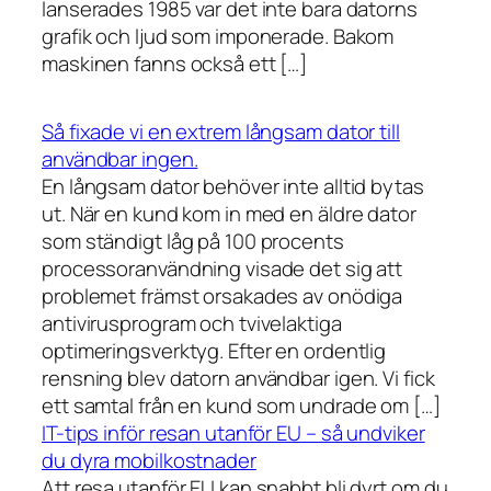
lanserades 1985 var det inte bara datorns
grafik och ljud som imponerade. Bakom
maskinen fanns också ett […]
Så fixade vi en extrem långsam dator till
användbar ingen.
En långsam dator behöver inte alltid bytas
ut. När en kund kom in med en äldre dator
som ständigt låg på 100 procents
processoranvändning visade det sig att
problemet främst orsakades av onödiga
antivirusprogram och tvivelaktiga
optimeringsverktyg. Efter en ordentlig
rensning blev datorn användbar igen. Vi fick
ett samtal från en kund som undrade om […]
IT-tips inför resan utanför EU – så undviker
du dyra mobilkostnader
Att resa utanför EU kan snabbt bli dyrt om du