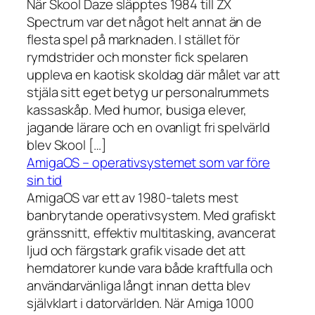
När Skool Daze släpptes 1984 till ZX
Spectrum var det något helt annat än de
flesta spel på marknaden. I stället för
rymdstrider och monster fick spelaren
uppleva en kaotisk skoldag där målet var att
stjäla sitt eget betyg ur personalrummets
kassaskåp. Med humor, busiga elever,
jagande lärare och en ovanligt fri spelvärld
blev Skool […]
AmigaOS – operativsystemet som var före
sin tid
AmigaOS var ett av 1980-talets mest
banbrytande operativsystem. Med grafiskt
gränssnitt, effektiv multitasking, avancerat
ljud och färgstark grafik visade det att
hemdatorer kunde vara både kraftfulla och
användarvänliga långt innan detta blev
självklart i datorvärlden. När Amiga 1000