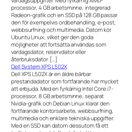
vardagsuppgifter. Med fyrkärnig AMD-
processor, 4 GB arbetsminne, integrerad
Radeon-grafik och en SSD på 128 GB passar
den för exempelvis ordbehandling, e-post,
webbsurfning och multimedia. Datorn kör
Ubuntu Linux, vilket ger den goda
möjligheter att fortsätta användas som
vardagsdator, reservdator eller
återbruksdator. […]
Dell System XPS L502X
Dell XPS L502X är en äldre bärbar
prestandadator som fortfarande har mycket
att erbjuda. Med en fyrkärnig Intel Core i7-
processor, 8 GB arbetsminne, separat
Nvidia-grafik och Debian Linux klarar den
fortfarande kontorsarbete, webbsurfning,
multimedia och enklare tekniska uppgifter.
Med en SSD kan datorn dessutom få ett