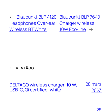
←
Blaupunkt BLP 4120
Blaupunkt BLP 7640
Headphones Over-ear
Charger wireless
Wireless BT White
10W Eco-line
→
FLER INLÄGG
28 mars
DELTACO wireless charger, 10 W,
USB-C, Qi certified, white
2023
28