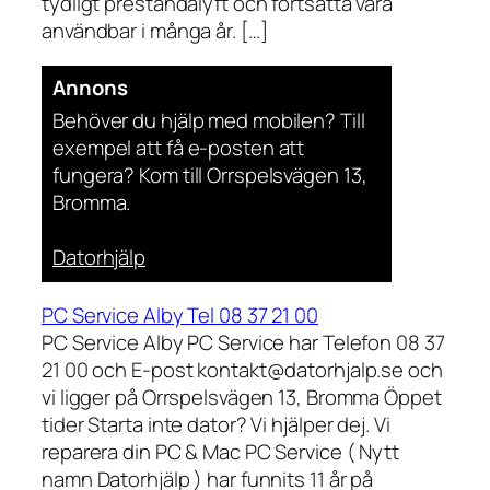
tydligt prestandalyft och fortsätta vara
användbar i många år. […]
Annons
Behöver du hjälp med mobilen? Till
exempel att få e-posten att
fungera? Kom till Orrspelsvägen 13,
Bromma.
Datorhjälp
PC Service Alby Tel 08 37 21 00
PC Service Alby PC Service har Telefon 08 37
21 00 och E-post kontakt@datorhjalp.se och
vi ligger på Orrspelsvägen 13, Bromma Öppet
tider Starta inte dator? Vi hjälper dej. Vi
reparera din PC & Mac PC Service ( Nytt
namn Datorhjälp ) har funnits 11 år på