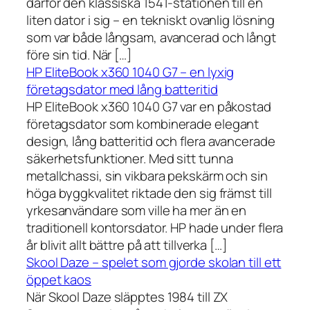
därför den klassiska 1541-stationen till en
liten dator i sig – en tekniskt ovanlig lösning
som var både långsam, avancerad och långt
före sin tid. När […]
HP EliteBook x360 1040 G7 – en lyxig
företagsdator med lång batteritid
HP EliteBook x360 1040 G7 var en påkostad
företagsdator som kombinerade elegant
design, lång batteritid och flera avancerade
säkerhetsfunktioner. Med sitt tunna
metallchassi, sin vikbara pekskärm och sin
höga byggkvalitet riktade den sig främst till
yrkesanvändare som ville ha mer än en
traditionell kontorsdator. HP hade under flera
år blivit allt bättre på att tillverka […]
Skool Daze – spelet som gjorde skolan till ett
öppet kaos
När Skool Daze släpptes 1984 till ZX