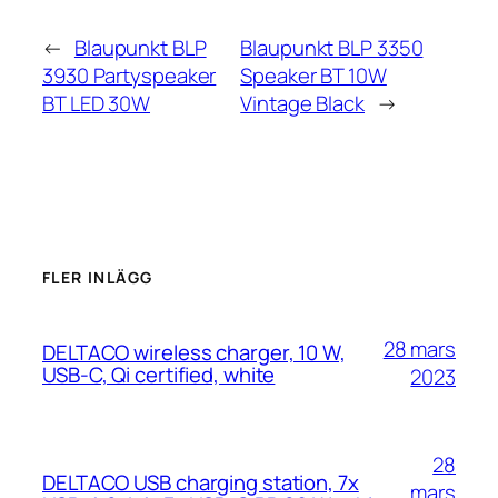
←
Blaupunkt BLP
Blaupunkt BLP 3350
3930 Partyspeaker
Speaker BT 10W
BT LED 30W
Vintage Black
→
FLER INLÄGG
28 mars
DELTACO wireless charger, 10 W,
USB-C, Qi certified, white
2023
28
DELTACO USB charging station, 7x
mars