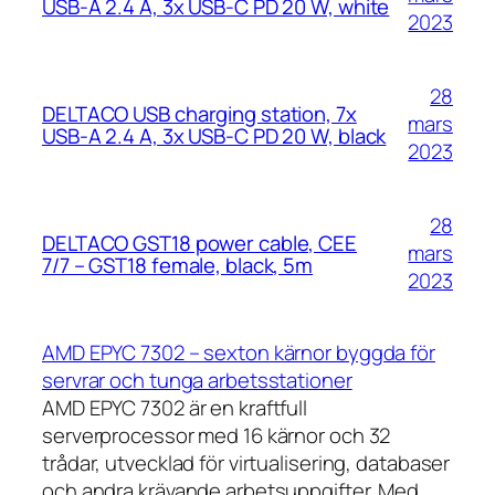
USB-A 2.4 A, 3x USB-C PD 20 W, white
2023
28
DELTACO USB charging station, 7x
mars
USB-A 2.4 A, 3x USB-C PD 20 W, black
2023
28
DELTACO GST18 power cable, CEE
mars
7/7 – GST18 female, black, 5m
2023
AMD EPYC 7302 – sexton kärnor byggda för
servrar och tunga arbetsstationer
AMD EPYC 7302 är en kraftfull
serverprocessor med 16 kärnor och 32
trådar, utvecklad för virtualisering, databaser
och andra krävande arbetsuppgifter. Med