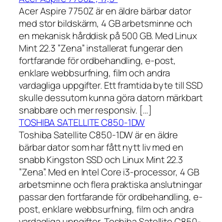
Acer Aspire 7750Z är en äldre bärbar dator
med stor bildskärm, 4 GB arbetsminne och
en mekanisk hårddisk på 500 GB. Med Linux
Mint 22.3 ”Zena” installerat fungerar den
fortfarande för ordbehandling, e-post,
enklare webbsurfning, film och andra
vardagliga uppgifter. Ett framtida byte till SSD
skulle dessutom kunna göra datorn märkbart
snabbare och mer responsiv. […]
TOSHIBA SATELLITE C850-1DW
Toshiba Satellite C850-1DW är en äldre
bärbar dator som har fått nytt liv med en
snabb Kingston SSD och Linux Mint 22.3
”Zena”. Med en Intel Core i3-processor, 4 GB
arbetsminne och flera praktiska anslutningar
passar den fortfarande för ordbehandling, e-
post, enklare webbsurfning, film och andra
vardagliga uppgifter. Toshiba Satellite C850-