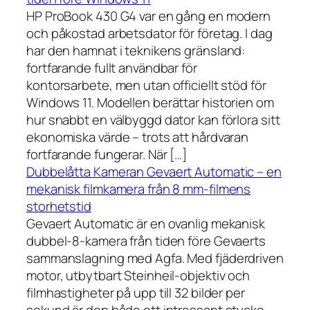
HP ProBook 430 G4 var en gång en modern
och påkostad arbetsdator för företag. I dag
har den hamnat i teknikens gränsland:
fortfarande fullt användbar för
kontorsarbete, men utan officiellt stöd för
Windows 11. Modellen berättar historien om
hur snabbt en välbyggd dator kan förlora sitt
ekonomiska värde – trots att hårdvaran
fortfarande fungerar. När […]
Dubbelåtta Kameran Gevaert Automatic – en
mekanisk filmkamera från 8 mm-filmens
storhetstid
Gevaert Automatic är en ovanlig mekanisk
dubbel-8-kamera från tiden före Gevaerts
sammanslagning med Agfa. Med fjäderdriven
motor, utbytbart Steinheil-objektiv och
filmhastigheter på upp till 32 bilder per
sekund är den både ett intressant stycke