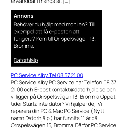
användbar i många år. […]
Annons
Behöver du hjälp med mobilen? Till
exempel att få e-posten att
fungera? Kom till Orrspelsvägen 13,
Bromma.
Datorhjälp
PC Service Alby Tel 08 37 21 00
PC Service Alby PC Service har Telefon 08 37
21 00 och E-post kontakt@datorhjalp.se och
vi ligger på Orrspelsvägen 13, Bromma Öppet
tider Starta inte dator? Vi hjälper dej. Vi
reparera din PC & Mac PC Service ( Nytt
namn Datorhjälp ) har funnits 11 år på
Orrspelsvägen 13, Bromma. Därför PC Service