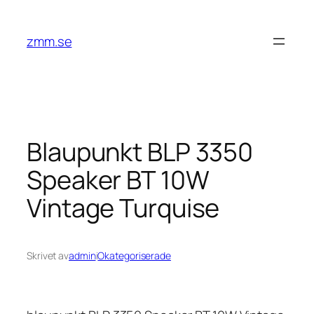
Hoppa
till
zmm.se
innehåll
Blaupunkt BLP 3350
Speaker BT 10W
Vintage Turquise
Skrivet av
admin
i
Okategoriserade