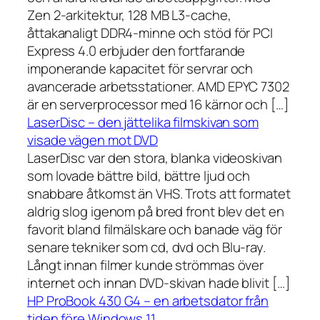
Zen 2-arkitektur, 128 MB L3-cache,
åttakanaligt DDR4-minne och stöd för PCI
Express 4.0 erbjuder den fortfarande
imponerande kapacitet för servrar och
avancerade arbetsstationer. AMD EPYC 7302
är en serverprocessor med 16 kärnor och […]
LaserDisc – den jättelika filmskivan som
visade vägen mot DVD
LaserDisc var den stora, blanka videoskivan
som lovade bättre bild, bättre ljud och
snabbare åtkomst än VHS. Trots att formatet
aldrig slog igenom på bred front blev det en
favorit bland filmälskare och banade väg för
senare tekniker som cd, dvd och Blu-ray.
Långt innan filmer kunde strömmas över
internet och innan DVD-skivan hade blivit […]
HP ProBook 430 G4 – en arbetsdator från
tiden före Windows 11