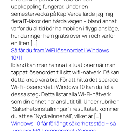
uppkoppling fungerar. Under en
semestervecka på Kap Verde lärde jag mig
flera IT-läxor den hårda vägen – bland annat
varför du alltid bör ha mobilen i flygplansläge,
hur du ringer hem gratis över wifi och varför
en liten […]
Så får du fram WiFi lösenordet i Windows
10/11
Ibland kan man hamna i situationer när man
tappat lösenordet till sitt wifi-nätverk. Då kan
detta knep vara bra. För att hitta det sparade
Wi-Fi-lösenordet i Windows 10 kan du följa
dessa steg: Detta listar alla Wi-Fi-nätverk
som din enhet har anslutit till. Under rubriken
”Säkerhetsinställningar” i resultatet, kommer
du att se ”Nyckelinnehåll”, vilket är […]
Windows 10 får förlängt säkerhetsstöd – så
fungerar ESU-programmet i Sverige