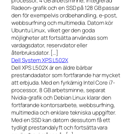
processor, 4 GB arbetsminne, integrerad
Radeon-grafik och en SSD på 128 GB passar
den för exempelvis ordbehandling, e-post,
webbsurfning och multimedia. Datorn kör
Ubuntu Linux, vilket ger den goda
möjligheter att fortsätta användas som
vardagsdator, reservdator eller
återbruksdator. […]
Dell System XPS L502X
Dell XPS L502X är en äldre bärbar
prestandadator som fortfarande har mycket
att erbjuda. Med en fyrkärnig Intel Core i7-
processor, 8 GB arbetsminne, separat
Nvidia-grafik och Debian Linux klarar den
fortfarande kontorsarbete, webbsurfning,
multimedia och enklare tekniska uppgifter.
Med en SSD kan datorn dessutom få ett
tydligt prestandalyft och fortsätta vara