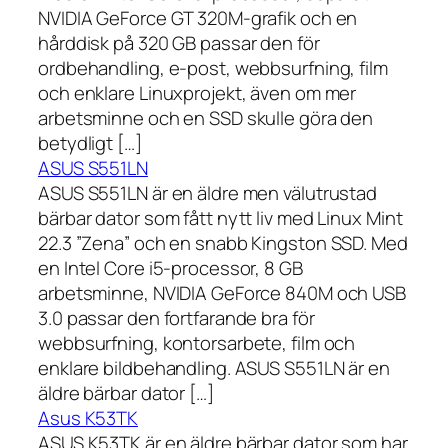
NVIDIA GeForce GT 320M-grafik och en
hårddisk på 320 GB passar den för
ordbehandling, e-post, webbsurfning, film
och enklare Linuxprojekt, även om mer
arbetsminne och en SSD skulle göra den
betydligt […]
ASUS S551LN
ASUS S551LN är en äldre men välutrustad
bärbar dator som fått nytt liv med Linux Mint
22.3 ”Zena” och en snabb Kingston SSD. Med
en Intel Core i5-processor, 8 GB
arbetsminne, NVIDIA GeForce 840M och USB
3.0 passar den fortfarande bra för
webbsurfning, kontorsarbete, film och
enklare bildbehandling. ASUS S551LN är en
äldre bärbar dator […]
Asus K53TK
ASUS K53TK är en äldre bärbar dator som har