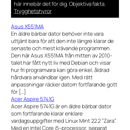
här innebär det för dig. Objektiva fakta.
Trygghetshyror
Asus X551MA
En äldre bärbar dator behöver inte vara
uttjänt bara för att den inte längre klarar de
senaste och mest krävande programmen.
Den här Asus X551MA från mitten av 2010-
talet har fått nytt liv med Debian och visar
hur fri programvara kan göra enkel, åldrad
hårdvara användbar igen. Med rätt
anpassningar räcker datorn fortfarande gott
för […]
Acer Aspire 5741G
Acer Aspire 5741G är en äldre bärbar dator
som fortfarande klarar enklare
vardagsuppgifter med Linux Mint 22.2 ”Zara”.
Med en Intel Core i5-processor, separat