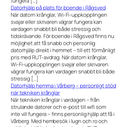
fungera […]
Datorhjälp på plats för boende i Rågsved
När datorn krånglar, Wi-Fi-uppkopplingen
svajar eller skrivaren vägrar fungera kan
vardagen snabbt bli både stressig och
tidskrävande. För boende i Rågsved finns nu
möjlighet att få snabb och personlig
datorhjälp direkt i hemmet – till ett förmånligt
pris med RUT-avdrag. När datorn krånglar,
Wi-Fi-uppkopplingen svajar eller skrivaren
vägrar fungera kan vardagen snabbt bli både
stressig […]
Datorhjälp hemma i Vårberg – personligt stöd
när tekniken krånglar
När tekniken krånglar i vardagen – från
strulande datorer och e-post till wifi som
inte vill fungera – finns personlig hjälp att få i
Vårberg. Med hembesök i lugn och ro och