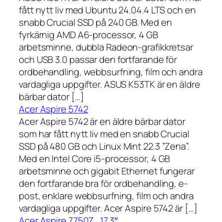
fått nytt liv med Ubuntu 24.04.4 LTS och en
snabb Crucial SSD på 240 GB. Med en
fyrkärnig AMD A6-processor, 4 GB
arbetsminne, dubbla Radeon-grafikkretsar
och USB 3.0 passar den fortfarande för
ordbehandling, webbsurfning, film och andra
vardagliga uppgifter. ASUS K53TK är en äldre
bärbar dator […]
Acer Aspire 5742
Acer Aspire 5742 är en äldre bärbar dator
som har fått nytt liv med en snabb Crucial
SSD på 480 GB och Linux Mint 22.3 ”Zena”.
Med en Intel Core i5-processor, 4 GB
arbetsminne och gigabit Ethernet fungerar
den fortfarande bra för ordbehandling, e-
post, enklare webbsurfning, film och andra
vardagliga uppgifter. Acer Aspire 5742 är […]
Acer Aspire 7750Z , 17,3″