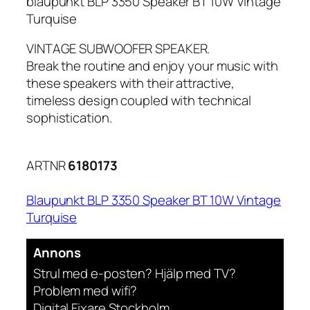
blaupunkt BLP 3350 Speaker BT 10W Vintage
Turquise
VINTAGE SUBWOOFER SPEAKER.
Break the routine and enjoy your music with
these speakers with their attractive,
timeless design coupled with technical
sophistication.
ARTNR
6180173
Blaupunkt BLP 3350 Speaker BT 10W Vintage
Turquise
Annons
Strul med e-posten? Hjälp med TV?
Problem med wifi?
Digital Fixare Stockholm