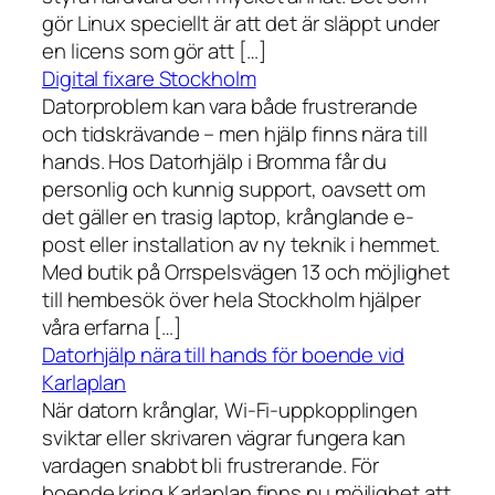
gör Linux speciellt är att det är släppt under
en licens som gör att […]
Digital fixare Stockholm
Datorproblem kan vara både frustrerande
och tidskrävande – men hjälp finns nära till
hands. Hos Datorhjälp i Bromma får du
personlig och kunnig support, oavsett om
det gäller en trasig laptop, krånglande e-
post eller installation av ny teknik i hemmet.
Med butik på Orrspelsvägen 13 och möjlighet
till hembesök över hela Stockholm hjälper
våra erfarna […]
Datorhjälp nära till hands för boende vid
Karlaplan
När datorn krånglar, Wi-Fi-uppkopplingen
sviktar eller skrivaren vägrar fungera kan
vardagen snabbt bli frustrerande. För
boende kring Karlaplan finns nu möjlighet att