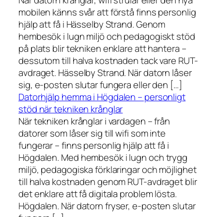
När datorn krånglar, wifi strular eller den nya
mobilen känns svår att förstå finns personlig
hjälp att få i Hässelby Strand. Genom
hembesök i lugn miljö och pedagogiskt stöd
på plats blir tekniken enklare att hantera –
dessutom till halva kostnaden tack vare RUT-
avdraget. Hässelby Strand. När datorn låser
sig, e-posten slutar fungera eller den […]
Datorhjälp hemma i Högdalen – personligt
stöd när tekniken krånglar
När tekniken krånglar i vardagen – från
datorer som låser sig till wifi som inte
fungerar – finns personlig hjälp att få i
Högdalen. Med hembesök i lugn och trygg
miljö, pedagogiska förklaringar och möjlighet
till halva kostnaden genom RUT-avdraget blir
det enklare att få digitala problem lösta.
Högdalen. När datorn fryser, e-posten slutar