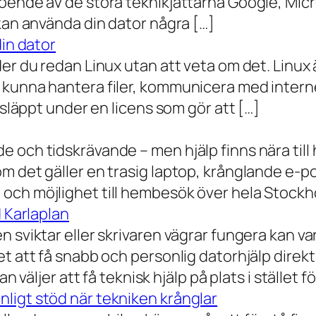
oende av de stora teknikjättarna Google, Mic
 kan använda din dator några […]
din dator
der du redan Linux utan att veta om det. Linu
 kunna hantera filer, kommunicera med intern
 släppt under en licens som gör att […]
 och tidskrävande – men hjälp finns nära till
 det gäller en trasig laptop, krånglande e-post 
och möjlighet till hembesök över hela Stockho
d Karlaplan
 sviktar eller skrivaren vägrar fungera kan va
t att få snabb och personlig datorhjälp direkt 
 väljer att få teknisk hjälp på plats i stället fö
ligt stöd när tekniken krånglar