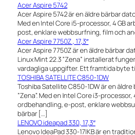
Acer Aspire 5742
Acer Aspire 5742 är en äldre bärbar dato
Med en Intel Core i5-processor, 4 GB a
post, enklare webbsurfning, film och and
Acer Aspire 7750Z , 17,3″
Acer Aspire 7750Z är en äldre bärbar d
Linux Mint 22.3 ”Zena” installerat fung
vardagliga uppgifter. Ett framtida byte
TOSHIBA SATELLITE C850-1DW
Toshiba Satellite C850-1DW är en äldre 
”Zena”. Med en Intel Core i3-processor,
ordbehandling, e-post, enklare webbsurf
bärbar […]
LENOVO ideapad 330, 17,3″
Lenovo IdeaPad 330-17IKB är en traditi