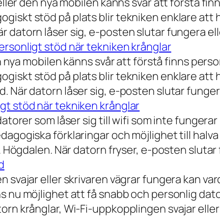
eller den nya mobilen känns svår att förstå finn
iskt stöd på plats blir tekniken enklare att 
 datorn låser sig, e-posten slutar fungera ell
rsonligt stöd när tekniken krånglar
n nya mobilen känns svår att förstå finns person
iskt stöd på plats blir tekniken enklare att 
 När datorn låser sig, e-posten slutar fungera
gt stöd när tekniken krånglar
torer som låser sig till wifi som inte fungerar 
dagogiska förklaringar och möjlighet till hal
a. Högdalen. När datorn fryser, e-posten slutar
d
n svajar eller skrivaren vägrar fungera kan va
 nu möjlighet att få snabb och personlig datorh
orn krånglar, Wi-Fi-uppkopplingen svajar elle