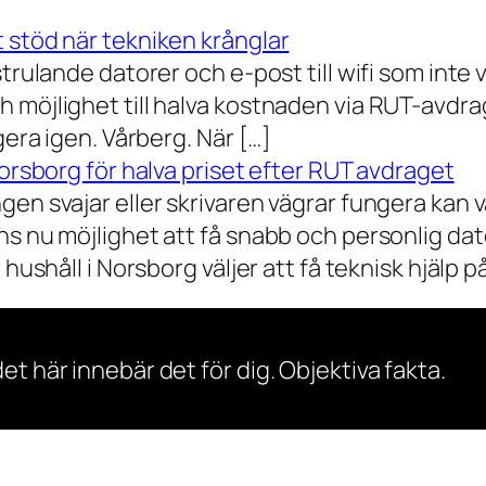
 stöd när tekniken krånglar
rulande datorer och e-post till wifi som inte vil
 möjlighet till halva kostnaden via RUT-avdr
gera igen. Vårberg. När […]
Norsborg för halva priset efter RUT avdraget
gen svajar eller skrivaren vägrar fungera kan 
s nu möjlighet att få snabb och personlig dator
ushåll i Norsborg väljer att få teknisk hjälp på 
et här innebär det för dig. Objektiva fakta.