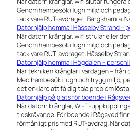
När datorn krånglar, wifi slutar fungera 
Genom hembesök i lugn miljö och pedagog
tack vare RUT-avdraget. Bergshamra. När
Datorhjälp hemma i Hässelby Strand – pe
När datorn krånglar, wifi strular eller de
Genom hembesök i lugn miljö och pedagog
tack vare RUT-avdraget. Hässelby Strand.
Datorhjälp hemma i Högdalen – personli
När tekniken krånglar i vardagen – från da
Med hembesök i lugn och trygg miljö, pe
det enklare att få digitala problem löst
Datorhjälp på plats för boende i Rågsve
När datorn krånglar, Wi-Fi-uppkopplinge
tidskrävande. För boende i Rågsved finns
förmånligt pris med RUT-avdrag. När dat