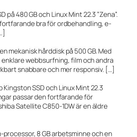
SD på 480 GB och Linux Mint 22.3 ”Zena”.
fortfarande bra för ordbehandling, e-
…]
h en mekanisk hårddisk på 500 GB. Med
, enklare webbsurfning, film och andra
ärkbart snabbare och mer responsiv. […]
bb Kingston SSD och Linux Mint 22.3
ngar passar den fortfarande för
shiba Satellite C850-1DW är en äldre
um-processor, 8 GB arbetsminne och en