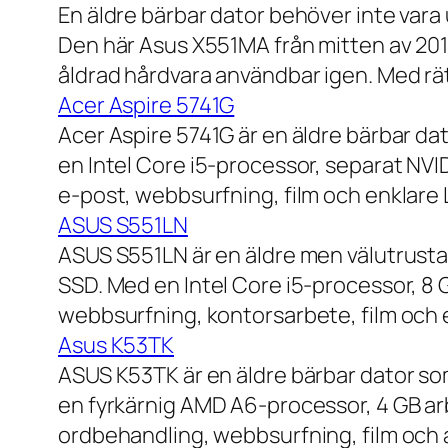
En äldre bärbar dator behöver inte vara
Den här Asus X551MA från mitten av 2010-
åldrad hårdvara användbar igen. Med rät
Acer Aspire 5741G
Acer Aspire 5741G är en äldre bärbar da
en Intel Core i5-processor, separat NV
e-post, webbsurfning, film och enklare
ASUS S551LN
ASUS S551LN är en äldre men välutrustad
SSD. Med en Intel Core i5-processor, 8
webbsurfning, kontorsarbete, film och e
Asus K53TK
ASUS K53TK är en äldre bärbar dator so
en fyrkärnig AMD A6-processor, 4 GB ar
ordbehandling, webbsurfning, film och a