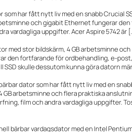
r som har fått nytt liv med en snabb Crucial S
rbetsminne och gigabit Ethernet fungerar den 
ra vardagliga uppgifter. Acer Aspire 5742 är [
ator med stor bildskärm, 4 GB arbetsminne oc
erar den fortfarande för ordbehandling, e-post
 till SSD skulle dessutom kunna göra datorn m
bärbar dator som har fått nytt liv med en sna
 4 GB arbetsminne och flera praktiska anslutni
ning, film och andra vardagliga uppgifter. To
onell bärbar vardagsdator med en Intel Penti