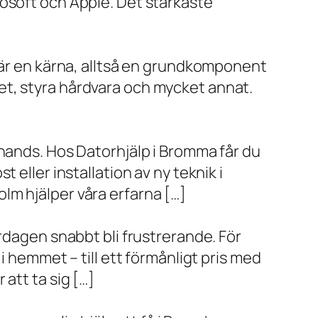
rosoft och Apple. Det starkaste
x är en kärna, alltså en grundkomponent
et, styra hårdvara och mycket annat.
 hands. Hos Datorhjälp i Bromma får du
eller installation av ny teknik i
lm hjälper våra erfarna […]
rdagen snabbt bli frustrerande. För
i hemmet – till ett förmånligt pris med
r att ta sig […]