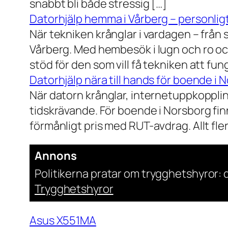
snabbt bli både stressig […]
Datorhjälp hemma i Vårberg – personligt
När tekniken krånglar i vardagen – från st
Vårberg. Med hembesök i lugn och ro och
stöd för den som vill få tekniken att fun
Datorhjälp nära till hands för boende i 
När datorn krånglar, internetuppkopplin
tidskrävande. För boende i Norsborg finn
förmånligt pris med RUT-avdrag. Allt fler h
Annons
Politikerna pratar om trygghetshyror: d
Trygghetshyror
Asus X551MA