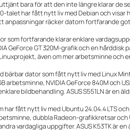
 uttjänt bara för att den inte längre klarar 
talet har fått nytt liv med Debian och visar h
t anpassningar räcker datorn fortfarande gott
tor som fortfarande klarar enklare vardagsuppg
IDIA GeForce GT 320M-grafik och en hårddisk p
 Linuxprojekt, även om mer arbetsminne och en
 bärbar dator som fått nytt liv med Linux Min
 GB arbetsminne, NVIDIA GeForce 840M och USB
nklare bildbehandling. ASUS S551LN är en äld
m har fått nytt liv med Ubuntu 24.04.4 LTS oc
betsminne, dubbla Radeon-grafikkretsar och U
ndra vardagliga uppgifter. ASUS K53TK är en ä