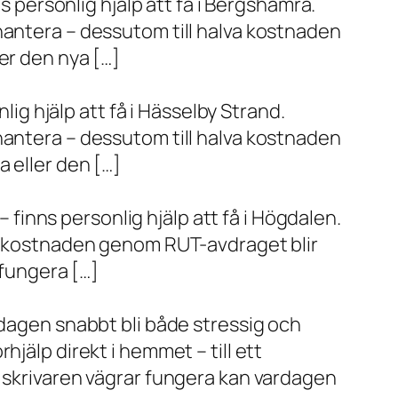
s personlig hjälp att få i Bergshamra.
hantera – dessutom till halva kostnaden
er den nya […]
lig hjälp att få i Hässelby Strand.
hantera – dessutom till halva kostnaden
 eller den […]
– finns personlig hjälp att få i Högdalen.
va kostnaden genom RUT-avdraget blir
 fungera […]
rdagen snabbt bli både stressig och
jälp direkt i hemmet – till ett
r skrivaren vägrar fungera kan vardagen