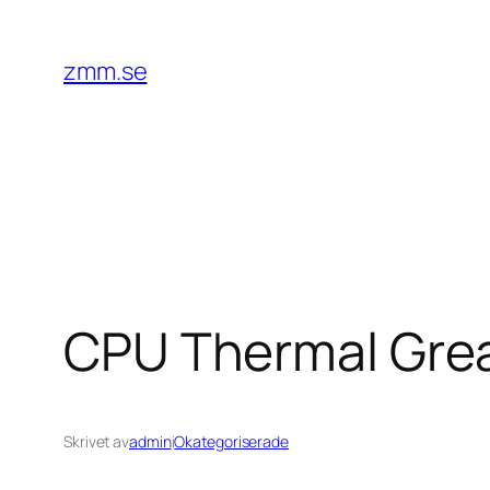
Hoppa
till
zmm.se
innehåll
CPU Thermal Greas
Skrivet av
admin
i
Okategoriserade