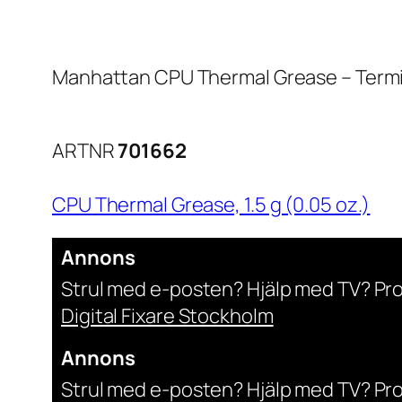
Manhattan CPU Thermal Grease – Termis
ARTNR
701662
CPU Thermal Grease, 1.5 g (0.05 oz.)
Annons
Strul med e-posten? Hjälp med TV? Pr
Digital Fixare Stockholm
Annons
Strul med e-posten? Hjälp med TV? Pr