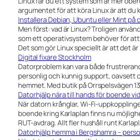
Linux får du ett system som är mer ober
argumentet för att köra Linux är att du
Installera Debian, Ubuntu eller Mint på 
Men först: vad är Linux? Troligen använ
som ett operativsystem behöver för att
Det som gör Linux speciellt är att det är
Digital fixare Stockholm
Datorproblem kan vara både frustrerande
personlig och kunnig support, oavsett om
hemmet. Med butik på Orrspelsvägen 13 
Datorhjälp nära till hands för boende vi
När datorn krånglar, Wi-Fi-uppkopplingen
boende kring Karlaplan finns nu möjlighe
RUT-avdrag. Allt fler hushåll runt Karlaplan
Datorhjälp hemma i Bergshamra – person