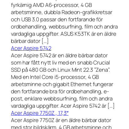
fyrkärnig AMD A6-processor, 4 GB
arbetsminne, dubbla Radeon-grafikkretsar
och USB 3.0 passar den fortfarande för
ordbehandling, webbsurfning, film och andra
vardagliga uppgifter. ASUS K53TK är en äldre
bärbar dator […]
Acer Aspire 5742
Acer Aspire 5742 är en äldre bärbar dator
som har fått nytt liv med en snabb Crucial
SSD på 480 GB och Linux Mint 22.3 ”Zena”.
Med en Intel Core i5-processor, 4 GB
arbetsminne och gigabit Ethernet fungerar
den fortfarande bra för ordbehandling, e-
post, enklare webbsurfning, film och andra
vardagliga uppgifter. Acer Aspire 5742 är […]
Acer Aspire 7750Z , 17,3″
Acer Aspire 7750Z är en äldre bärbar dator
med stor bildskärm, 4 GB arbetsminne och