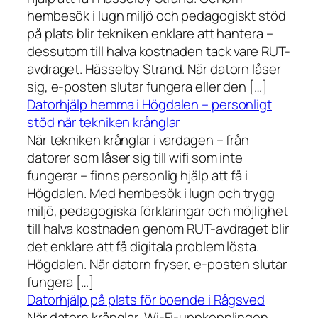
hembesök i lugn miljö och pedagogiskt stöd
på plats blir tekniken enklare att hantera –
dessutom till halva kostnaden tack vare RUT-
avdraget. Hässelby Strand. När datorn låser
sig, e-posten slutar fungera eller den […]
Datorhjälp hemma i Högdalen – personligt
stöd när tekniken krånglar
När tekniken krånglar i vardagen – från
datorer som låser sig till wifi som inte
fungerar – finns personlig hjälp att få i
Högdalen. Med hembesök i lugn och trygg
miljö, pedagogiska förklaringar och möjlighet
till halva kostnaden genom RUT-avdraget blir
det enklare att få digitala problem lösta.
Högdalen. När datorn fryser, e-posten slutar
fungera […]
Datorhjälp på plats för boende i Rågsved
När datorn krånglar, Wi-Fi-uppkopplingen