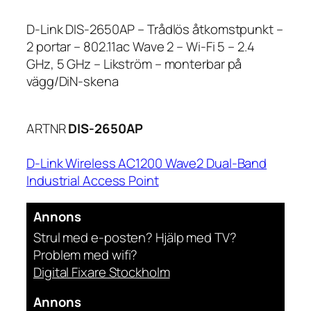
D-Link DIS-2650AP – Trådlös åtkomstpunkt –
2 portar – 802.11ac Wave 2 – Wi-Fi 5 – 2.4
GHz, 5 GHz – Likström – monterbar på
vägg/DiN-skena
ARTNR
DIS-2650AP
D-Link Wireless AC1200 Wave2 Dual-Band
Industrial Access Point
Annons
Strul med e-posten? Hjälp med TV?
Problem med wifi?
Digital Fixare Stockholm
Annons