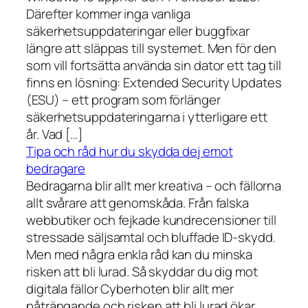
Därefter kommer inga vanliga
säkerhetsuppdateringar eller buggfixar
längre att släppas till systemet. Men för den
som vill fortsätta använda sin dator ett tag till
finns en lösning: Extended Security Updates
(ESU) – ett program som förlänger
säkerhetsuppdateringarna i ytterligare ett
år. Vad […]
Tipa och råd hur du skydda dej emot
bedragare
Bedragarna blir allt mer kreativa – och fällorna
allt svårare att genomskåda. Från falska
webbutiker och fejkade kundrecensioner till
stressade säljsamtal och bluffade ID-skydd.
Men med några enkla råd kan du minska
risken att bli lurad. Så skyddar du dig mot
digitala fällor Cyberhoten blir allt mer
påträngande och risken att bli lurad ökar.