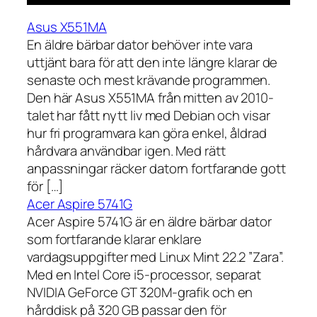
Asus X551MA
En äldre bärbar dator behöver inte vara
uttjänt bara för att den inte längre klarar de
senaste och mest krävande programmen.
Den här Asus X551MA från mitten av 2010-
talet har fått nytt liv med Debian och visar
hur fri programvara kan göra enkel, åldrad
hårdvara användbar igen. Med rätt
anpassningar räcker datorn fortfarande gott
för […]
Acer Aspire 5741G
Acer Aspire 5741G är en äldre bärbar dator
som fortfarande klarar enklare
vardagsuppgifter med Linux Mint 22.2 ”Zara”.
Med en Intel Core i5-processor, separat
NVIDIA GeForce GT 320M-grafik och en
hårddisk på 320 GB passar den för