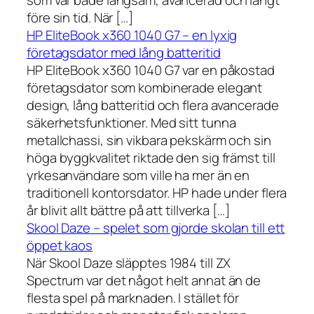
som var både långsam, avancerad och långt
före sin tid. När […]
HP EliteBook x360 1040 G7 – en lyxig
företagsdator med lång batteritid
HP EliteBook x360 1040 G7 var en påkostad
företagsdator som kombinerade elegant
design, lång batteritid och flera avancerade
säkerhetsfunktioner. Med sitt tunna
metallchassi, sin vikbara pekskärm och sin
höga byggkvalitet riktade den sig främst till
yrkesanvändare som ville ha mer än en
traditionell kontorsdator. HP hade under flera
år blivit allt bättre på att tillverka […]
Skool Daze – spelet som gjorde skolan till ett
öppet kaos
När Skool Daze släpptes 1984 till ZX
Spectrum var det något helt annat än de
flesta spel på marknaden. I stället för