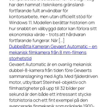
har den hamnat i teknikens gränsland:
fortfarande fullt användbar för
kontorsarbete, men utan officiellt stöd för
Windows 11. Modellen berättar historien om
hur snabbt en välbyggd dator kan förlora sitt
ekonomiska värde – trots att hårdvaran
fortfarande fungerar. När […]
Dubbelåtta Kameran Gevaert Automatic – en
mekanisk filmkamera från 8 mm-filmens
storhetstid
Gevaert Automatic är en ovanlig mekanisk
dubbel-8-kamera från tiden före Gevaerts
sammanslagning med Agfa. Med fjäderdriven
motor, utbytbart Steinheil-objektiv och
filmhastigheter på upp till 32 bilder per
sekund är den både ett intressant stycke
fotohistoria och ett fint exempel på den
avancerade finmekanik som präglade 1900-