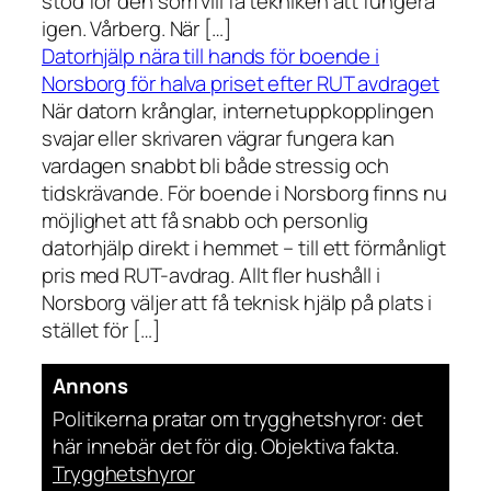
stöd för den som vill få tekniken att fungera
igen. Vårberg. När […]
Datorhjälp nära till hands för boende i
Norsborg för halva priset efter RUT avdraget
När datorn krånglar, internetuppkopplingen
svajar eller skrivaren vägrar fungera kan
vardagen snabbt bli både stressig och
tidskrävande. För boende i Norsborg finns nu
möjlighet att få snabb och personlig
datorhjälp direkt i hemmet – till ett förmånligt
pris med RUT-avdrag. Allt fler hushåll i
Norsborg väljer att få teknisk hjälp på plats i
stället för […]
Annons
Politikerna pratar om trygghetshyror: det
här innebär det för dig. Objektiva fakta.
Trygghetshyror