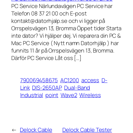
PC Service Närlundavägen PC Service har
Telefon 08 37 21 00 och E-post
kontakt@datorhjalp.se och vi ligger på
Orrspelsvägen 13, Bromma Öppet tider Starta
inte dator? Vi hjälper dej. Vi reparera din PC &
Mac PC Service ( Nytt namn Datorhjälp ) har
funnits 11 år på Orrspelsvägen 13, Bromma.
Därför PC Service Låt oss […]
790069458675
AC1200
access
D-
Link
DIS-2650AP
Dual-Band
Industrial
point
Wave2
Wireless
←
Delock Cable
Delock Cable Tester