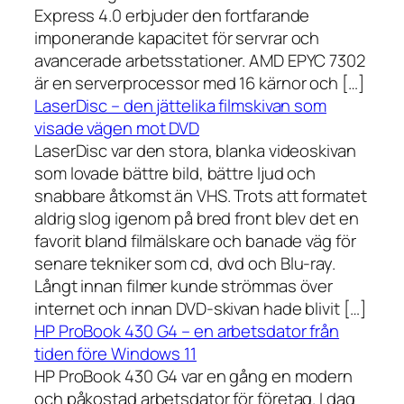
Express 4.0 erbjuder den fortfarande
imponerande kapacitet för servrar och
avancerade arbetsstationer. AMD EPYC 7302
är en serverprocessor med 16 kärnor och […]
LaserDisc – den jättelika filmskivan som
visade vägen mot DVD
LaserDisc var den stora, blanka videoskivan
som lovade bättre bild, bättre ljud och
snabbare åtkomst än VHS. Trots att formatet
aldrig slog igenom på bred front blev det en
favorit bland filmälskare och banade väg för
senare tekniker som cd, dvd och Blu-ray.
Långt innan filmer kunde strömmas över
internet och innan DVD-skivan hade blivit […]
HP ProBook 430 G4 – en arbetsdator från
tiden före Windows 11
HP ProBook 430 G4 var en gång en modern
och påkostad arbetsdator för företag. I dag