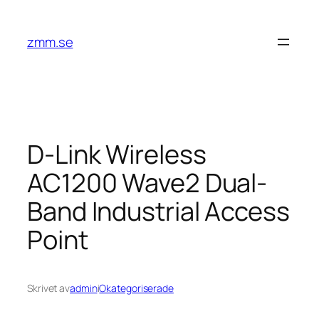
Hoppa
till
zmm.se
innehåll
D-Link Wireless
AC1200 Wave2 Dual-
Band Industrial Access
Point
Skrivet av
admin
i
Okategoriserade