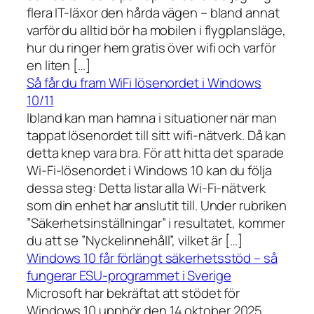
flera IT-läxor den hårda vägen – bland annat
varför du alltid bör ha mobilen i flygplansläge,
hur du ringer hem gratis över wifi och varför
en liten […]
Så får du fram WiFi lösenordet i Windows
10/11
Ibland kan man hamna i situationer när man
tappat lösenordet till sitt wifi-nätverk. Då kan
detta knep vara bra. För att hitta det sparade
Wi-Fi-lösenordet i Windows 10 kan du följa
dessa steg: Detta listar alla Wi-Fi-nätverk
som din enhet har anslutit till. Under rubriken
”Säkerhetsinställningar” i resultatet, kommer
du att se ”Nyckelinnehåll”, vilket är […]
Windows 10 får förlängt säkerhetsstöd – så
fungerar ESU-programmet i Sverige
Microsoft har bekräftat att stödet för
Windows 10 upphör den 14 oktober 2025.