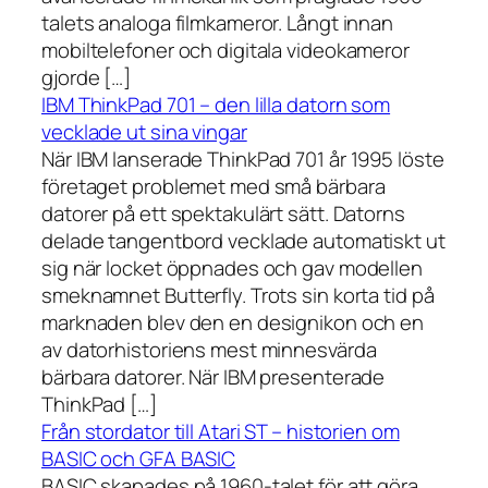
talets analoga filmkameror. Långt innan
mobiltelefoner och digitala videokameror
gjorde […]
IBM ThinkPad 701 – den lilla datorn som
vecklade ut sina vingar
När IBM lanserade ThinkPad 701 år 1995 löste
företaget problemet med små bärbara
datorer på ett spektakulärt sätt. Datorns
delade tangentbord vecklade automatiskt ut
sig när locket öppnades och gav modellen
smeknamnet Butterfly. Trots sin korta tid på
marknaden blev den en designikon och en
av datorhistoriens mest minnesvärda
bärbara datorer. När IBM presenterade
ThinkPad […]
Från stordator till Atari ST – historien om
BASIC och GFA BASIC
BASIC skapades på 1960-talet för att göra