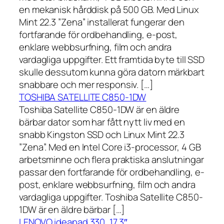
en mekanisk hårddisk på 500 GB. Med Linux
Mint 22.3 ”Zena” installerat fungerar den
fortfarande för ordbehandling, e-post,
enklare webbsurfning, film och andra
vardagliga uppgifter. Ett framtida byte till SSD
skulle dessutom kunna göra datorn märkbart
snabbare och mer responsiv. […]
TOSHIBA SATELLITE C850-1DW
Toshiba Satellite C850-1DW är en äldre
bärbar dator som har fått nytt liv med en
snabb Kingston SSD och Linux Mint 22.3
”Zena”. Med en Intel Core i3-processor, 4 GB
arbetsminne och flera praktiska anslutningar
passar den fortfarande för ordbehandling, e-
post, enklare webbsurfning, film och andra
vardagliga uppgifter. Toshiba Satellite C850-
1DW är en äldre bärbar […]
LENOVO ideapad 330, 17,3″