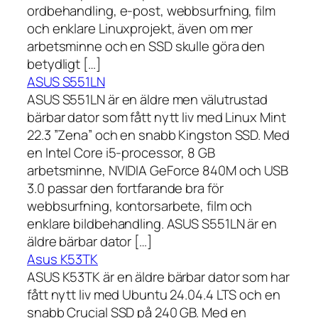
ordbehandling, e-post, webbsurfning, film
och enklare Linuxprojekt, även om mer
arbetsminne och en SSD skulle göra den
betydligt […]
ASUS S551LN
ASUS S551LN är en äldre men välutrustad
bärbar dator som fått nytt liv med Linux Mint
22.3 ”Zena” och en snabb Kingston SSD. Med
en Intel Core i5-processor, 8 GB
arbetsminne, NVIDIA GeForce 840M och USB
3.0 passar den fortfarande bra för
webbsurfning, kontorsarbete, film och
enklare bildbehandling. ASUS S551LN är en
äldre bärbar dator […]
Asus K53TK
ASUS K53TK är en äldre bärbar dator som har
fått nytt liv med Ubuntu 24.04.4 LTS och en
snabb Crucial SSD på 240 GB. Med en