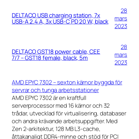
28
DELTACO USB charging station, 7x
mars
USB-A 2.4 A, 3x USB-C PD 20 W, black
2023
28
DELTACO GST18 power cable, CEE
mars
7/7 – GST18 female, black, 5m
2023
AMD EPYC 7302 – sexton kärnor byggda för
servrar och tunga arbetsstationer
AMD EPYC 7302 är en kraftfull
serverprocessor med 16 kärnor och 32
trådar, utvecklad för virtualisering, databaser
och andra krävande arbetsuppgifter. Med
Zen 2-arkitektur, 128 MB L3-cache,
åttakanaligt DDR4-minne och stöd för PCI