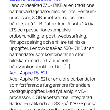
Lenovo IdeaPad 330-17IKB är en traditionell
bärbar vardagsdator med en Intel Pentium-
processor, 8 GB arbetsminne och en
hårddisk på 1 TB. Datorn kör Ubuntu 24.04
LTS och passar för exempelvis
ordbehandling, e-post, webbsurfning,
filmuppspelning och enklare tekniska
uppgifter. Lenovo IdeaPad 330-17IKB är en
bärbar dator som kombinerar en stor
bildskärm med en traditionell
hårdvarukonstruktion. Den […]
Acer Aspire F5-521
Acer Aspire F5-521 är en äldre bärbar dator
som fortfarande fungerar bra för enklare
vardagsuppgifter. Med fyrkärnig AMD-
processor, 4 GB arbetsminne, integrerad
Radeon-grafik och en SSD på 128 GB passar
den för exempelvis ordbehandling, e-post,