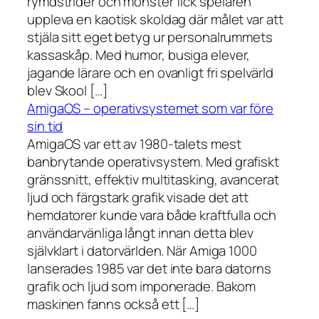
rymdstrider och monster fick spelaren
uppleva en kaotisk skoldag där målet var att
stjäla sitt eget betyg ur personalrummets
kassaskåp. Med humor, busiga elever,
jagande lärare och en ovanligt fri spelvärld
blev Skool […]
AmigaOS – operativsystemet som var före
sin tid
AmigaOS var ett av 1980-talets mest
banbrytande operativsystem. Med grafiskt
gränssnitt, effektiv multitasking, avancerat
ljud och färgstark grafik visade det att
hemdatorer kunde vara både kraftfulla och
användarvänliga långt innan detta blev
självklart i datorvärlden. När Amiga 1000
lanserades 1985 var det inte bara datorns
grafik och ljud som imponerade. Bakom
maskinen fanns också ett […]