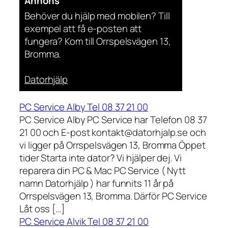
Annons
Behöver du hjälp med mobilen? Till
exempel att få e-posten att
fungera? Kom till Orrspelsvägen 13,
Bromma.
Datorhjälp
PC Service Alby Tel 08 37 21 00
PC Service Alby PC Service har Telefon 08 37
21 00 och E-post kontakt@datorhjalp.se och
vi ligger på Orrspelsvägen 13, Bromma Öppet
tider Starta inte dator? Vi hjälper dej. Vi
reparera din PC & Mac PC Service ( Nytt
namn Datorhjälp ) har funnits 11 år på
Orrspelsvägen 13, Bromma. Därför PC Service
Låt oss […]
PC Service Alvik Tel 08 37 21 00