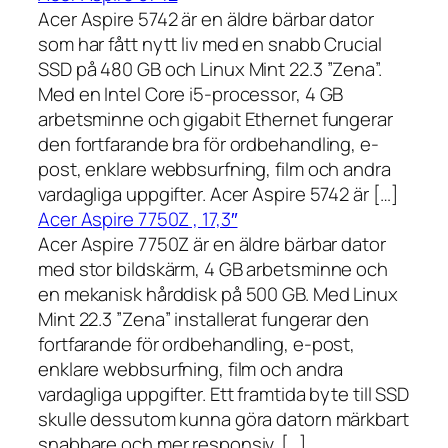
Acer Aspire 5742 är en äldre bärbar dator
som har fått nytt liv med en snabb Crucial
SSD på 480 GB och Linux Mint 22.3 ”Zena”.
Med en Intel Core i5-processor, 4 GB
arbetsminne och gigabit Ethernet fungerar
den fortfarande bra för ordbehandling, e-
post, enklare webbsurfning, film och andra
vardagliga uppgifter. Acer Aspire 5742 är […]
Acer Aspire 7750Z , 17,3″
Acer Aspire 7750Z är en äldre bärbar dator
med stor bildskärm, 4 GB arbetsminne och
en mekanisk hårddisk på 500 GB. Med Linux
Mint 22.3 ”Zena” installerat fungerar den
fortfarande för ordbehandling, e-post,
enklare webbsurfning, film och andra
vardagliga uppgifter. Ett framtida byte till SSD
skulle dessutom kunna göra datorn märkbart
snabbare och mer responsiv. […]