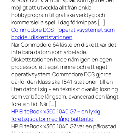
snabbt och kraftfullt språk som gjorde det
möjligt att utveckla allt från enkla
hobbyprogram till grafiska verktyg och
kommersiella spel. I dag förknippas […]
Commodore DOS – operativsystemet som
bodde i diskettstationen
När Commodore 64 läste en diskett var det
inte bara datorn som arbetade.
Diskettstationen hade nämligen en egen
processor, ett eget minne och ett eget
operativsystem. Commodore DOS gjorde
därför den klassiska 1541-stationen till en
liten dator i sig – en tekniskt ovanlig lösning
som var både långsam, avancerad och långt
före sin tid. När […]
HP EliteBook x360 1040 G7 – en lyxig
företagsdator med lång batteritid
HP EliteBook x360 1040 G7 var en påkostad