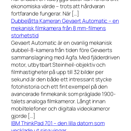
ekonomiska värde – trots att hårdvaran
fortfarande fungerar. När […]
Dubbelåtta Kameran Gevaert Automatic – en
mekanisk filmkamera från 8 mm-filmens
storhetstid
Gevaert Automatic är en ovanlig mekanisk
dubbel-8-kamera från tiden före Gevaerts
sammanslagning med Agfa. Med fjäderdriven
motor, utbytbart Steinheil-objektiv och
filmhastigheter på upp till 32 bilder per
sekund är den både ett intressant stycke
fotohistoria och ett fint exempel på den
avancerade finmekanik som präglade 1900-
talets analoga filmkameror. Långt innan
mobiltelefoner och digitala videokameror
gjorde […]
IBM ThinkPad 701 – den lilla datorn som
vecklade ut sina vingar