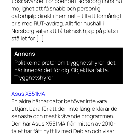
tidskrävande. För boende i Norsborg finns nu
möjlighet att få snabb och personlig
datorhjälp direkt i hemmet – till ett förmånligt
pris med RUT-avdrag. Allt fler hushåll i
Norsborg väljer att få teknisk hjälp på plats i
stället för […]
Annons
Politikerna pratar om trygghetshyror: det
här innebär det för dig. Objektiva fakta.
Trygghetshyror
Asus X551MA
En äldre bärbar dator behöver inte vara
uttjänt bara för att den inte längre klarar de
senaste och mest krävande programmen.
Den här Asus X551MA från mitten av 2010-
talet har fått nytt liv med Debian och visar