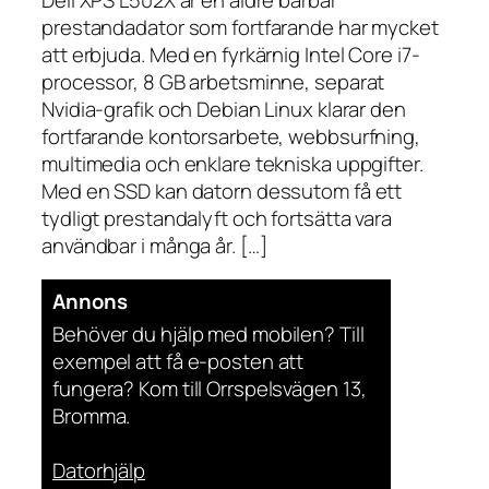
prestandadator som fortfarande har mycket
att erbjuda. Med en fyrkärnig Intel Core i7-
processor, 8 GB arbetsminne, separat
Nvidia-grafik och Debian Linux klarar den
fortfarande kontorsarbete, webbsurfning,
multimedia och enklare tekniska uppgifter.
Med en SSD kan datorn dessutom få ett
tydligt prestandalyft och fortsätta vara
användbar i många år. […]
Annons
Behöver du hjälp med mobilen? Till
exempel att få e-posten att
fungera? Kom till Orrspelsvägen 13,
Bromma.
Datorhjälp