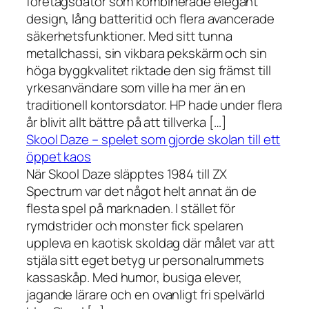
företagsdator som kombinerade elegant
design, lång batteritid och flera avancerade
säkerhetsfunktioner. Med sitt tunna
metallchassi, sin vikbara pekskärm och sin
höga byggkvalitet riktade den sig främst till
yrkesanvändare som ville ha mer än en
traditionell kontorsdator. HP hade under flera
år blivit allt bättre på att tillverka […]
Skool Daze – spelet som gjorde skolan till ett
öppet kaos
När Skool Daze släpptes 1984 till ZX
Spectrum var det något helt annat än de
flesta spel på marknaden. I stället för
rymdstrider och monster fick spelaren
uppleva en kaotisk skoldag där målet var att
stjäla sitt eget betyg ur personalrummets
kassaskåp. Med humor, busiga elever,
jagande lärare och en ovanligt fri spelvärld