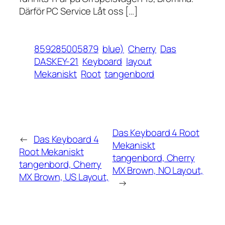
Därför PC Service Låt oss […]
859285005879
blue)
Cherry
Das
DASKEY-21
Keyboard
layout
Mekaniskt
Root
tangenbord
Das Keyboard 4 Root
←
Das Keyboard 4
Mekaniskt
Root Mekaniskt
tangenbord, Cherry
tangenbord, Cherry
MX Brown, NO Layout,
MX Brown, US Layout,
→