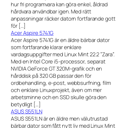
hur fri programvara kan göra enkel, åldrad
hårdvara användbar igen. Med rätt
anpassningar räcker datorn fortfarande gott
för […]
Acer Aspire 5741G
Acer Aspire 5741G är en äldre bärbar dator
som fortfarande klarar enklare
vardagsuppgifter med Linux Mint 22.2 ”Zara”.
Med en Intel Core i5-processor, separat
NVIDIA GeForce GT 320M-grafik och en
hårddisk på 320 GB passar den för
ordbehandling, e-post, webbsurfning, film
och enklare Linuxprojekt, även om mer
arbetsminne och en SSD skulle göra den
betydligt […]
ASUS S551LN
ASUS S551LN är en äldre men välutrustad
bärbar dator som fått nytt liv med Linux Mint