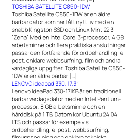
TOSHIBA SATELLITE C850-1DW
Toshiba Satellite C850-1DW är en äldre
bärbar dator som har fått nytt liv med en
snabb Kingston SSD och Linux Mint 22.3
”Zena”. Med en Intel Core i3-processor, 4 GB
arbetsminne och flera praktiska anslutningar
passar den fortfarande för ordbehandling, e-
post, enklare webbsurfning, film och andra
vardagliga uppgifter. Toshiba Satellite C850-
1DW är en äldre bärbar […]
LENOVO ideapad 330, 17,3″
Lenovo IdeaPad 330-17IKB är en traditionell
bärbar vardagsdator med en Intel Pentium-
processor, 8 GB arbetsminne och en
hårddisk på 1 TB. Datorn kör Ubuntu 24.04
LTS och passar för exempelvis
ordbehandling, e-post, webbsurfning,
filmuppspelning och enklare tekniska