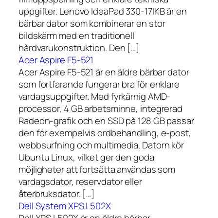
uppgifter. Lenovo IdeaPad 330-17IKB är en
bärbar dator som kombinerar en stor
bildskärm med en traditionell
hårdvarukonstruktion. Den […]
Acer Aspire F5-521
Acer Aspire F5-521 är en äldre bärbar dator
som fortfarande fungerar bra för enklare
vardagsuppgifter. Med fyrkärnig AMD-
processor, 4 GB arbetsminne, integrerad
Radeon-grafik och en SSD på 128 GB passar
den för exempelvis ordbehandling, e-post,
webbsurfning och multimedia. Datorn kör
Ubuntu Linux, vilket ger den goda
möjligheter att fortsätta användas som
vardagsdator, reservdator eller
återbruksdator. […]
Dell System XPS L502X
Dell XPS L502X är en äldre bärbar