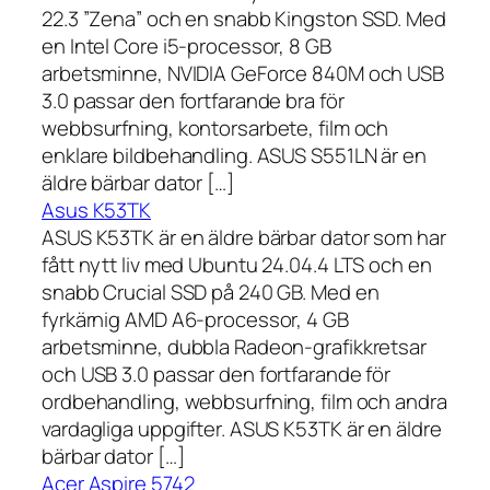
22.3 ”Zena” och en snabb Kingston SSD. Med
en Intel Core i5-processor, 8 GB
arbetsminne, NVIDIA GeForce 840M och USB
3.0 passar den fortfarande bra för
webbsurfning, kontorsarbete, film och
enklare bildbehandling. ASUS S551LN är en
äldre bärbar dator […]
Asus K53TK
ASUS K53TK är en äldre bärbar dator som har
fått nytt liv med Ubuntu 24.04.4 LTS och en
snabb Crucial SSD på 240 GB. Med en
fyrkärnig AMD A6-processor, 4 GB
arbetsminne, dubbla Radeon-grafikkretsar
och USB 3.0 passar den fortfarande för
ordbehandling, webbsurfning, film och andra
vardagliga uppgifter. ASUS K53TK är en äldre
bärbar dator […]
Acer Aspire 5742