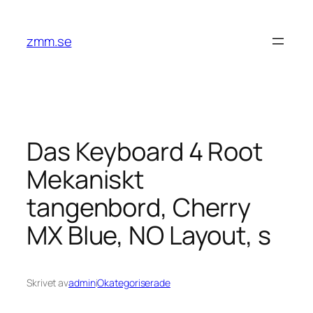
Hoppa
till
zmm.se
innehåll
Das Keyboard 4 Root
Mekaniskt
tangenbord, Cherry
MX Blue, NO Layout, s
Skrivet av
admin
i
Okategoriserade