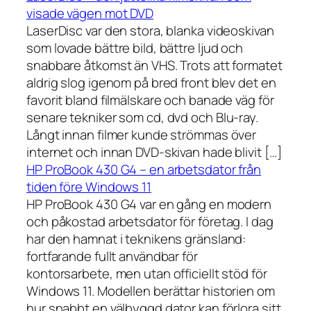
visade vägen mot DVD
LaserDisc var den stora, blanka videoskivan
som lovade bättre bild, bättre ljud och
snabbare åtkomst än VHS. Trots att formatet
aldrig slog igenom på bred front blev det en
favorit bland filmälskare och banade väg för
senare tekniker som cd, dvd och Blu-ray.
Långt innan filmer kunde strömmas över
internet och innan DVD-skivan hade blivit […]
HP ProBook 430 G4 – en arbetsdator från
tiden före Windows 11
HP ProBook 430 G4 var en gång en modern
och påkostad arbetsdator för företag. I dag
har den hamnat i teknikens gränsland:
fortfarande fullt användbar för
kontorsarbete, men utan officiellt stöd för
Windows 11. Modellen berättar historien om
hur snabbt en välbyggd dator kan förlora sitt