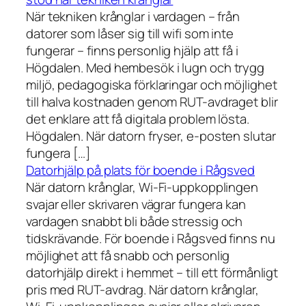
När tekniken krånglar i vardagen – från
datorer som låser sig till wifi som inte
fungerar – finns personlig hjälp att få i
Högdalen. Med hembesök i lugn och trygg
miljö, pedagogiska förklaringar och möjlighet
till halva kostnaden genom RUT-avdraget blir
det enklare att få digitala problem lösta.
Högdalen. När datorn fryser, e-posten slutar
fungera […]
Datorhjälp på plats för boende i Rågsved
När datorn krånglar, Wi-Fi-uppkopplingen
svajar eller skrivaren vägrar fungera kan
vardagen snabbt bli både stressig och
tidskrävande. För boende i Rågsved finns nu
möjlighet att få snabb och personlig
datorhjälp direkt i hemmet – till ett förmånligt
pris med RUT-avdrag. När datorn krånglar,