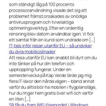
som ständigt låg på 100 procents
processoranvändning visade det sig att
problemet främst orsakades av onödiga
antivirusprogram och tvivelaktiga
optimeringsverktyg. Efter en ordentlig
rensning blev datorn användbar igen. Vi fick
ett samtal från en kund som undrade om […]
IT-tips inför resan utanför EU – så undviker
du dyra mobilkostnader
Att resa utanför EU kan snabbt bli dyrt om du
inte tänker på hur din telefon och
uppkoppling fungerar. Under en
semestervecka på Kap Verde lärde jag mig
flera IT-läxor den hårda vägen – bland annat
varför du alltid bör ha mobilen i flygplansläge,
hur du ringer hem gratis över wifi och varför
en liten […]
Så får du fram WiFi lösenordet i Windows