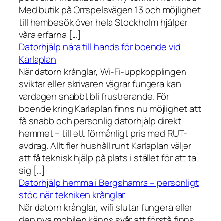
Med butik på Orrspelsvägen 13 och möjlighet
till hembesök över hela Stockholm hjälper
våra erfarna […]
Datorhjälp nära till hands för boende vid
Karlaplan
När datorn krånglar, Wi-Fi-uppkopplingen
sviktar eller skrivaren vägrar fungera kan
vardagen snabbt bli frustrerande. För
boende kring Karlaplan finns nu möjlighet att
få snabb och personlig datorhjälp direkt i
hemmet – till ett förmånligt pris med RUT-
avdrag. Allt fler hushåll runt Karlaplan väljer
att få teknisk hjälp på plats i stället för att ta
sig […]
Datorhjälp hemma i Bergshamra – personligt
stöd när tekniken krånglar
När datorn krånglar, wifi slutar fungera eller
den nya mobilen känns svår att förstå finns