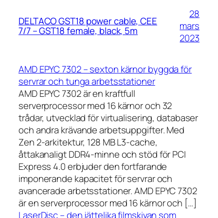
28
DELTACO GST18 power cable, CEE
mars
7/7 – GST18 female, black, 5m
2023
AMD EPYC 7302 – sexton kärnor byggda för
servrar och tunga arbetsstationer
AMD EPYC 7302 är en kraftfull
serverprocessor med 16 kärnor och 32
trådar, utvecklad för virtualisering, databaser
och andra krävande arbetsuppgifter. Med
Zen 2-arkitektur, 128 MB L3-cache,
åttakanaligt DDR4-minne och stöd för PCI
Express 4.0 erbjuder den fortfarande
imponerande kapacitet för servrar och
avancerade arbetsstationer. AMD EPYC 7302
är en serverprocessor med 16 kärnor och […]
LaserDisc – den jättelika filmskivan som