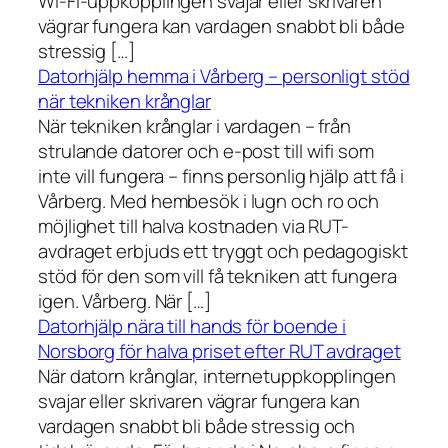
Wi-Fi-uppkopplingen svajar eller skrivaren
vägrar fungera kan vardagen snabbt bli både
stressig […]
Datorhjälp hemma i Vårberg – personligt stöd
när tekniken krånglar
När tekniken krånglar i vardagen – från
strulande datorer och e-post till wifi som
inte vill fungera – finns personlig hjälp att få i
Vårberg. Med hembesök i lugn och ro och
möjlighet till halva kostnaden via RUT-
avdraget erbjuds ett tryggt och pedagogiskt
stöd för den som vill få tekniken att fungera
igen. Vårberg. När […]
Datorhjälp nära till hands för boende i
Norsborg för halva priset efter RUT avdraget
När datorn krånglar, internetuppkopplingen
svajar eller skrivaren vägrar fungera kan
vardagen snabbt bli både stressig och