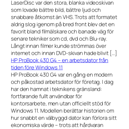
LaserDisc var den stora, blanka videoskivan
som lovade bättre bild, bättre ljud och
snabbare åtkomst än VHS. Trots att formatet
aldrig slog igenom på bred front blev det en
favorit bland filmälskare och banade väg för
senare tekniker som cd, dvd och Blu-ray.
Långt innan filmer kunde strömmas över
internet och innan DVD-skivan hade blivit […]
HP ProBook 430 G4 – en arbetsdator från
tiden före Windows 11
HP ProBook 430 G4 var en gång en modern
och påkostad arbetsdator för företag. I dag
har den hamnat i teknikens gränsland:
fortfarande fullt användbar för
kontorsarbete, men utan officiellt stöd för
Windows 11. Modellen berättar historien om
hur snabbt en välbyggd dator kan förlora sitt
ekonomiska värde – trots att hårdvaran