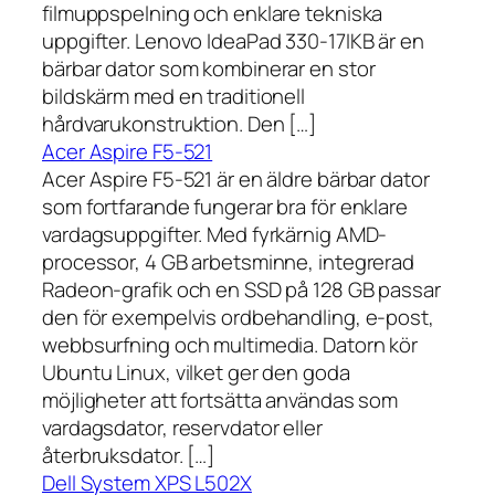
filmuppspelning och enklare tekniska
uppgifter. Lenovo IdeaPad 330-17IKB är en
bärbar dator som kombinerar en stor
bildskärm med en traditionell
hårdvarukonstruktion. Den […]
Acer Aspire F5-521
Acer Aspire F5-521 är en äldre bärbar dator
som fortfarande fungerar bra för enklare
vardagsuppgifter. Med fyrkärnig AMD-
processor, 4 GB arbetsminne, integrerad
Radeon-grafik och en SSD på 128 GB passar
den för exempelvis ordbehandling, e-post,
webbsurfning och multimedia. Datorn kör
Ubuntu Linux, vilket ger den goda
möjligheter att fortsätta användas som
vardagsdator, reservdator eller
återbruksdator. […]
Dell System XPS L502X