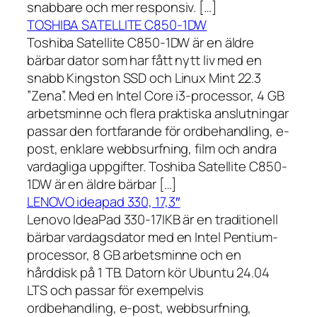
snabbare och mer responsiv. […]
TOSHIBA SATELLITE C850-1DW
Toshiba Satellite C850-1DW är en äldre
bärbar dator som har fått nytt liv med en
snabb Kingston SSD och Linux Mint 22.3
”Zena”. Med en Intel Core i3-processor, 4 GB
arbetsminne och flera praktiska anslutningar
passar den fortfarande för ordbehandling, e-
post, enklare webbsurfning, film och andra
vardagliga uppgifter. Toshiba Satellite C850-
1DW är en äldre bärbar […]
LENOVO ideapad 330, 17,3″
Lenovo IdeaPad 330-17IKB är en traditionell
bärbar vardagsdator med en Intel Pentium-
processor, 8 GB arbetsminne och en
hårddisk på 1 TB. Datorn kör Ubuntu 24.04
LTS och passar för exempelvis
ordbehandling, e-post, webbsurfning,