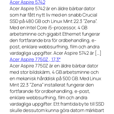
Acer Aspire 5742
Acer Aspire 5742 är en äldre bärbar dator
som har fått nytt liv med en snabb Crucial
SSD på 480 GB och Linux Mint 22.3 ”Zena”.
Med en Intel Core i5-processor, 4 GB
arbetsminne och gigabit Ethernet fungerar
den fortfarande bra för ordbehandling, e-
post, enklare webbsurfning, film och andra
vardagliga uppgifter. Acer Aspire 5742 är […]
Acer Aspire 7750Z , 17,3″
Acer Aspire 7750Z är en äldre bärbar dator
med stor bildskärm, 4 GB arbetsminne och
en mekanisk hårddisk på 500 GB. Med Linux
Mint 22.3 ”Zena” installerat fungerar den
fortfarande för ordbehandling, e-post,
enklare webbsurfning, film och andra
vardagliga uppgifter. Ett framtida byte till SSD
skulle dessutom kunna göra datorn märkbart