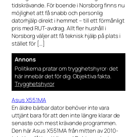
tidskrävande. För boende i Norsborg finns nu
möjlighet att få snabb och personlig
datorhjälp direkt i hemmet – till ett förmånligt
pris med RUT-avdrag. Allt fler hushåll i
Norsborg väljer att få teknisk hjälp på plats i
stället för […]
Annons
Politikerna pratar om trygghetshyror: det
här innebär det för dig. Objektiva fakta.
Trygghetshyror
Asus X551MA
En äldre bärbar dator behöver inte vara
uttjänt bara för att den inte längre klarar de
senaste och mest krävande programmen.
Den här Asus X551MA från mitten av 2010-