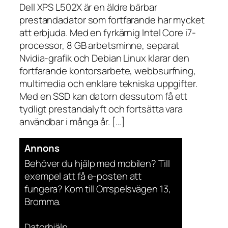
Dell XPS L502X är en äldre bärbar
prestandadator som fortfarande har mycket
att erbjuda. Med en fyrkärnig Intel Core i7-
processor, 8 GB arbetsminne, separat
Nvidia-grafik och Debian Linux klarar den
fortfarande kontorsarbete, webbsurfning,
multimedia och enklare tekniska uppgifter.
Med en SSD kan datorn dessutom få ett
tydligt prestandalyft och fortsätta vara
användbar i många år. […]
Annons
Behöver du hjälp med mobilen? Till
exempel att få e-posten att
fungera? Kom till Orrspelsvägen 13,
Bromma.
Datorhjälp