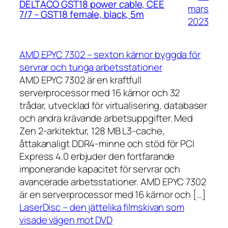
DELTACO GST18 power cable, CEE
mars
7/7 – GST18 female, black, 5m
2023
AMD EPYC 7302 – sexton kärnor byggda för
servrar och tunga arbetsstationer
AMD EPYC 7302 är en kraftfull
serverprocessor med 16 kärnor och 32
trådar, utvecklad för virtualisering, databaser
och andra krävande arbetsuppgifter. Med
Zen 2-arkitektur, 128 MB L3-cache,
åttakanaligt DDR4-minne och stöd för PCI
Express 4.0 erbjuder den fortfarande
imponerande kapacitet för servrar och
avancerade arbetsstationer. AMD EPYC 7302
är en serverprocessor med 16 kärnor och […]
LaserDisc – den jättelika filmskivan som
visade vägen mot DVD