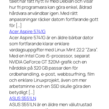
talet har fått nytt liv med Debian och visar
hur fri programvara kan göra enkel, åldrad
hårdvara användbar igen. Med rätt
anpassningar räcker datorn fortfarande gott
för […]
Acer Aspire 5741G
Acer Aspire 5741G är en äldre bärbar dator
som fortfarande klarar enklare
vardagsuppgifter med Linux Mint 22.2 ”Zara”.
Med en Intel Core i5-processor, separat
NVIDIA GeForce GT 320M-grafik och en
hårddisk på 320 GB passar den för
ordbehandling, e-post, webbsurfning, film
och enklare Linuxprojekt, även om mer
arbetsminne och en SSD skulle göra den
betydligt […]
ASUS S551LN
ASUS S551LN är en äldre men välutrustad