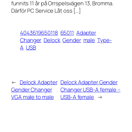
funnits 11 år på Orrspelsvägen 13, Bromma.
Därför PC Service Låt oss […]
4043619650118
65011
Adapter
Changer
Delock
Gender
male
Type-
A
USB
←
Delock Adapter
Delock Adapter Gender
Gender Changer
Changer USB-A female –
VGA male to male
USB-A female
→