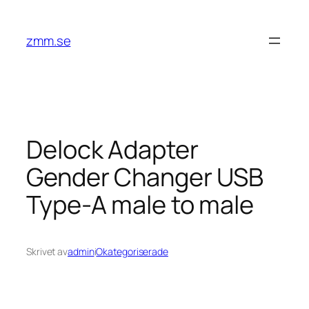
Hoppa
till
zmm.se
innehåll
Delock Adapter
Gender Changer USB
Type-A male to male
Skrivet av
admin
i
Okategoriserade