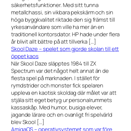
säkerhetsfunktioner. Med sitt tunna
metallchassi, sin vikbara pekskärm och sin
höga byggkvalitet riktade den sig främst till
yrkesanvändare som ville ha mer än en
traditionell kontorsdator. HP hade under flera
år blivit allt bättre på att tillverka […]
Skool Daze – spelet som gjorde skolan till ett
öppet kaos
När Skool Daze släpptes 1984 till ZX
Spectrum var det något helt annat än de
flesta spel på marknaden. I stället för
rymdstrider och monster fick spelaren
uppleva en kaotisk skoldag där målet var att
stjäla sitt eget betyg ur personalrummets
kassaskåp. Med humor, busiga elever,
jagande lärare och en ovanligt fri spelvärld
blev Skool […]
AmigaOS – operativsystemet som var före