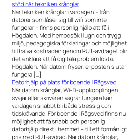
stöd när tekniken krånglar
När tekniken krånglar i vardagen – från
datorer som låser sig till wifi som inte
fungerar – finns personlig hjälp att få i
Högdalen. Med hembesök i lugn och trygg
miljö, pedagogiska förklaringar och möjlighet
till halva kostnaden genom RUT-avdraget blir
det enklare att få digitala problem lösta.
Högdalen. När datorn fryser, e-posten slutar
fungera […]
Datorhjälp på plats för boende i Rågsved
När datorn krånglar, Wi-Fi-uppkopplingen
svajar eller skrivaren vägrar fungera kan
vardagen snabbt bli både stressig och
tidskrävande. För boende i Rågsved finns nu
möjlighet att få snabb och personlig
datorhjälp direkt i hemmet – till ett förmånligt
pris med RUT-avdrag. När datorn krånglar,