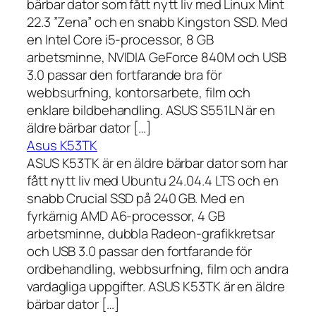
bärbar dator som fått nytt liv med Linux Mint
22.3 ”Zena” och en snabb Kingston SSD. Med
en Intel Core i5-processor, 8 GB
arbetsminne, NVIDIA GeForce 840M och USB
3.0 passar den fortfarande bra för
webbsurfning, kontorsarbete, film och
enklare bildbehandling. ASUS S551LN är en
äldre bärbar dator […]
Asus K53TK
ASUS K53TK är en äldre bärbar dator som har
fått nytt liv med Ubuntu 24.04.4 LTS och en
snabb Crucial SSD på 240 GB. Med en
fyrkärnig AMD A6-processor, 4 GB
arbetsminne, dubbla Radeon-grafikkretsar
och USB 3.0 passar den fortfarande för
ordbehandling, webbsurfning, film och andra
vardagliga uppgifter. ASUS K53TK är en äldre
bärbar dator […]