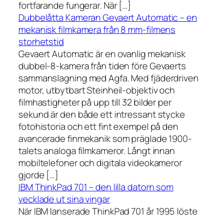
fortfarande fungerar. När […]
Dubbelåtta Kameran Gevaert Automatic – en
mekanisk filmkamera från 8 mm-filmens
storhetstid
Gevaert Automatic är en ovanlig mekanisk
dubbel-8-kamera från tiden före Gevaerts
sammanslagning med Agfa. Med fjäderdriven
motor, utbytbart Steinheil-objektiv och
filmhastigheter på upp till 32 bilder per
sekund är den både ett intressant stycke
fotohistoria och ett fint exempel på den
avancerade finmekanik som präglade 1900-
talets analoga filmkameror. Långt innan
mobiltelefoner och digitala videokameror
gjorde […]
IBM ThinkPad 701 – den lilla datorn som
vecklade ut sina vingar
När IBM lanserade ThinkPad 701 år 1995 löste