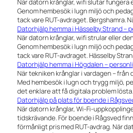
När datorn krånglar, wifi slutar fungera 
Genom hembesök i lugn miljö och pedagog
tack vare RUT-avdraget. Bergshamra. När
Datorhjälp hemma i Hässelby Strand – pe
När datorn krånglar, wifi strular eller de
Genom hembesök i lugn miljö och pedagog
tack vare RUT-avdraget. Hässelby Strand.
Datorhjälp hemma i Högdalen – personli
När tekniken krånglar i vardagen – från da
Med hembesök i lugn och trygg miljö, pe
det enklare att få digitala problem löst
Datorhjälp på plats för boende i Rågsve
När datorn krånglar, Wi-Fi-uppkopplinge
tidskrävande. För boende i Rågsved finns
förmånligt pris med RUT-avdrag. När dat