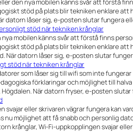
eller den nya mobilen känns svår att förstå finn
iskt stöd på plats blir tekniken enklare att 
 datorn låser sig, e-posten slutar fungera ell
rsonligt stöd när tekniken krånglar
n nya mobilen känns svår att förstå finns person
iskt stöd på plats blir tekniken enklare att 
 När datorn låser sig, e-posten slutar fungera
gt stöd när tekniken krånglar
torer som låser sig till wifi som inte fungerar 
dagogiska förklaringar och möjlighet till hal
a. Högdalen. När datorn fryser, e-posten slutar
d
n svajar eller skrivaren vägrar fungera kan va
 nu möjlighet att få snabb och personlig datorh
orn krånglar, Wi-Fi-uppkopplingen svajar elle