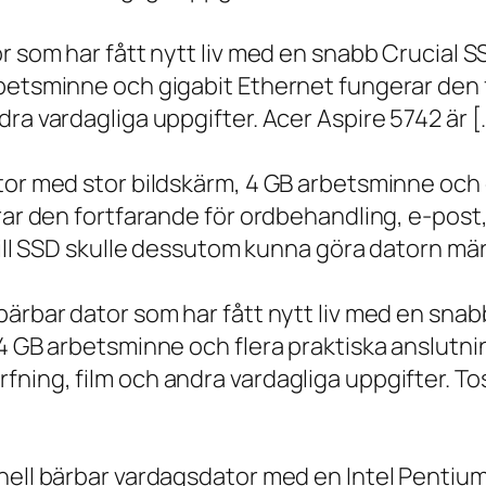
r som har fått nytt liv med en snabb Crucial S
rbetsminne och gigabit Ethernet fungerar den 
ra vardagliga uppgifter. Acer Aspire 5742 är [
ator med stor bildskärm, 4 GB arbetsminne oc
erar den fortfarande för ordbehandling, e-post
 till SSD skulle dessutom kunna göra datorn m
bärbar dator som har fått nytt liv med en sna
 4 GB arbetsminne och flera praktiska anslutni
ning, film och andra vardagliga uppgifter. To
onell bärbar vardagsdator med en Intel Penti