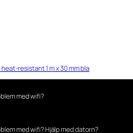
 heat-resistant 1 m x 30 mm bla
oblem med wifi?
oblem med wifi? Hjälp med datorn?