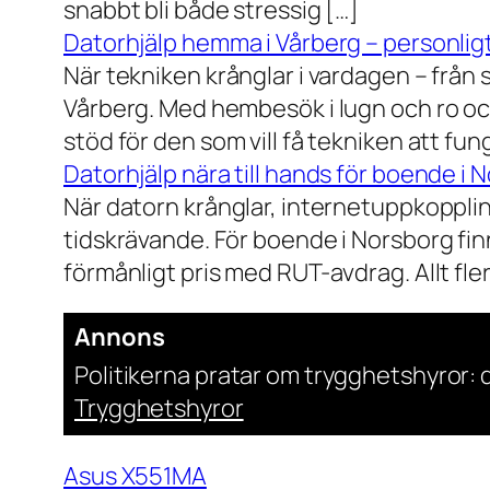
snabbt bli både stressig […]
Datorhjälp hemma i Vårberg – personligt
När tekniken krånglar i vardagen – från st
Vårberg. Med hembesök i lugn och ro och
stöd för den som vill få tekniken att fun
Datorhjälp nära till hands för boende i 
När datorn krånglar, internetuppkopplin
tidskrävande. För boende i Norsborg finn
förmånligt pris med RUT-avdrag. Allt fler h
Annons
Politikerna pratar om trygghetshyror: d
Trygghetshyror
Asus X551MA