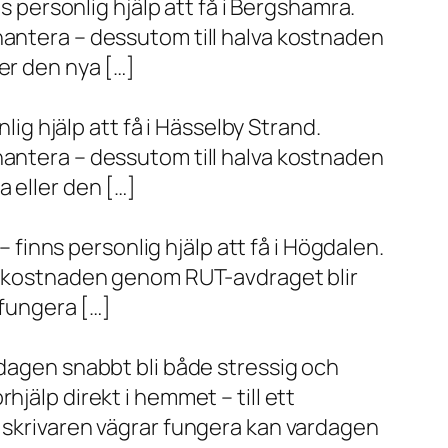
s personlig hjälp att få i Bergshamra.
hantera – dessutom till halva kostnaden
er den nya […]
lig hjälp att få i Hässelby Strand.
hantera – dessutom till halva kostnaden
 eller den […]
– finns personlig hjälp att få i Högdalen.
va kostnaden genom RUT-avdraget blir
 fungera […]
rdagen snabbt bli både stressig och
jälp direkt i hemmet – till ett
r skrivaren vägrar fungera kan vardagen