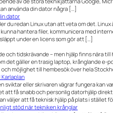
oende av de stora teknikjättarna Google, Mic
 kan använda din dator några […]
din dator
der du redan Linux utan att veta om det. Linu
 kunna hantera filer, kommunicera med intern
 släppt under en licens som gör att […]
 och tidskrävande – men hjälp finns nära till
 det gäller en trasig laptop, krånglande e-post 
och möjlighet till hembesök över hela Stockho
d Karlaplan
 sviktar eller skrivaren vägrar fungera kan va
t att få snabb och personlig datorhjälp direkt 
 väljer att få teknisk hjälp på plats i stället fö
ligt stöd när tekniken krånglar