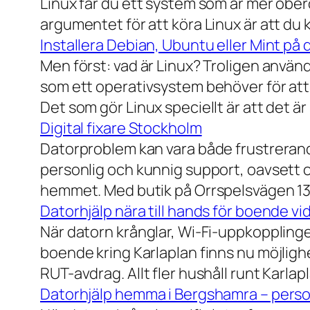
Linux får du ett system som är mer ober
argumentet för att köra Linux är att du
Installera Debian, Ubuntu eller Mint på 
Men först: vad är Linux? Troligen använ
som ett operativsystem behöver för att
Det som gör Linux speciellt är att det är
Digital fixare Stockholm
Datorproblem kan vara både frustrerande
personlig och kunnig support, oavsett om
hemmet. Med butik på Orrspelsvägen 13 
Datorhjälp nära till hands för boende vi
När datorn krånglar, Wi-Fi-uppkopplingen
boende kring Karlaplan finns nu möjlighe
RUT-avdrag. Allt fler hushåll runt Karlaplan
Datorhjälp hemma i Bergshamra – person