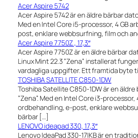
Acer Aspire 5742
Acer Aspire 5742 är en äldre bärbar dato
Med en Intel Core i5-processor, 4 GB a
post, enklare webbsurfning, film och and
Acer Aspire 7750Z , 17,3″
Acer Aspire 7750Z är en äldre bärbar d
Linux Mint 22.3 ”Zena” installerat fung
vardagliga uppgifter. Ett framtida byte
TOSHIBA SATELLITE C850-1DW
Toshiba Satellite C850-1DW är en äldre 
”Zena”. Med en Intel Core i3-processor,
ordbehandling, e-post, enklare webbsurf
bärbar […]
LENOVO ideapad 330, 17,3″
Lenovo IdeaPad 330-17IKB är en traditi