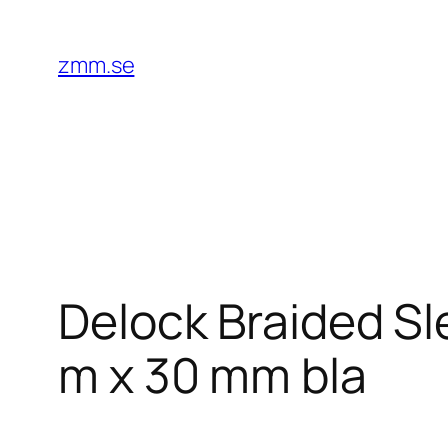
Hoppa
till
zmm.se
innehåll
Delock Braided Sl
m x 30 mm bla