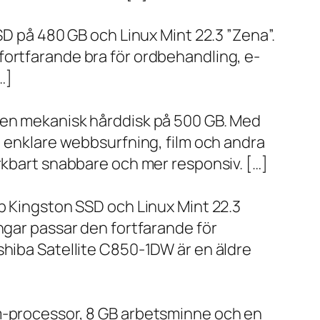
SD på 480 GB och Linux Mint 22.3 ”Zena”.
fortfarande bra för ordbehandling, e-
…]
h en mekanisk hårddisk på 500 GB. Med
, enklare webbsurfning, film och andra
ärkbart snabbare och mer responsiv. […]
bb Kingston SSD och Linux Mint 22.3
ngar passar den fortfarande för
shiba Satellite C850-1DW är en äldre
um-processor, 8 GB arbetsminne och en