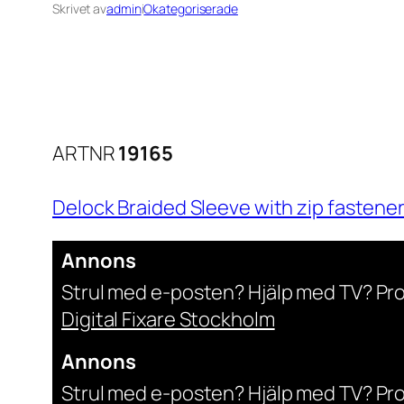
Skrivet av
admin
i
Okategoriserade
ARTNR
19165
Delock Braided Sleeve with zip fastener
Annons
Strul med e-posten? Hjälp med TV? Pr
Digital Fixare Stockholm
Annons
Strul med e-posten? Hjälp med TV? Pr