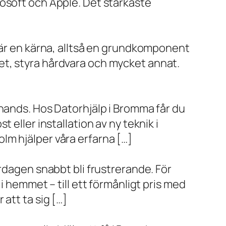
rosoft och Apple. Det starkaste
x är en kärna, alltså en grundkomponent
et, styra hårdvara och mycket annat.
 hands. Hos Datorhjälp i Bromma får du
eller installation av ny teknik i
lm hjälper våra erfarna […]
rdagen snabbt bli frustrerande. För
i hemmet – till ett förmånligt pris med
r att ta sig […]