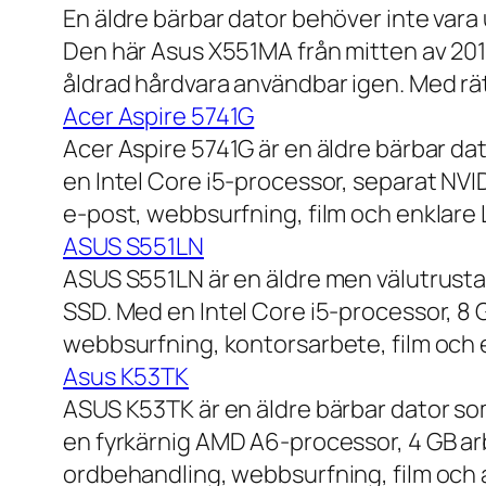
En äldre bärbar dator behöver inte vara
Den här Asus X551MA från mitten av 2010-
åldrad hårdvara användbar igen. Med rät
Acer Aspire 5741G
Acer Aspire 5741G är en äldre bärbar da
en Intel Core i5-processor, separat NV
e-post, webbsurfning, film och enklare
ASUS S551LN
ASUS S551LN är en äldre men välutrustad
SSD. Med en Intel Core i5-processor, 8
webbsurfning, kontorsarbete, film och e
Asus K53TK
ASUS K53TK är en äldre bärbar dator so
en fyrkärnig AMD A6-processor, 4 GB ar
ordbehandling, webbsurfning, film och a