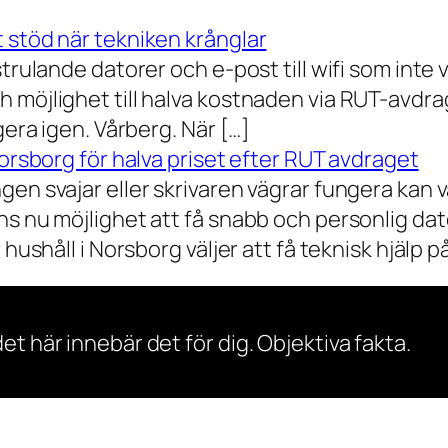
 stöd när tekniken krånglar
rulande datorer och e-post till wifi som inte vil
 möjlighet till halva kostnaden via RUT-avdr
gera igen. Vårberg. När […]
Norsborg för halva priset efter RUT avdraget
gen svajar eller skrivaren vägrar fungera kan 
s nu möjlighet att få snabb och personlig dator
ushåll i Norsborg väljer att få teknisk hjälp på 
et här innebär det för dig. Objektiva fakta.