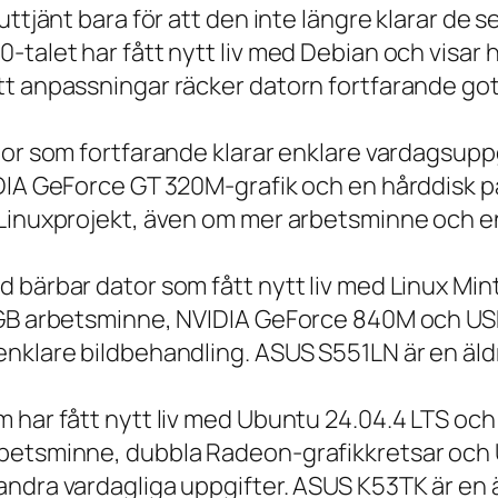
 uttjänt bara för att den inte längre klarar 
talet har fått nytt liv med Debian och visar h
t anpassningar räcker datorn fortfarande gott
tor som fortfarande klarar enklare vardagsuppg
IDIA GeForce GT 320M-grafik och en hårddisk p
 Linuxprojekt, även om mer arbetsminne och en
 bärbar dator som fått nytt liv med Linux Min
 GB arbetsminne, NVIDIA GeForce 840M och USB
nklare bildbehandling. ASUS S551LN är en äld
m har fått nytt liv med Ubuntu 24.04.4 LTS oc
betsminne, dubbla Radeon-grafikkretsar och U
ndra vardagliga uppgifter. ASUS K53TK är en ä