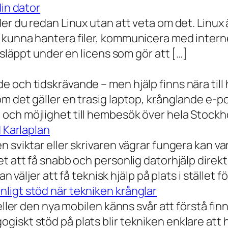
din dator
der du redan Linux utan att veta om det. Linu
 kunna hantera filer, kommunicera med intern
 släppt under en licens som gör att […]
 och tidskrävande – men hjälp finns nära till
 det gäller en trasig laptop, krånglande e-post 
och möjlighet till hembesök över hela Stockho
d Karlaplan
 sviktar eller skrivaren vägrar fungera kan va
t att få snabb och personlig datorhjälp direkt 
 väljer att få teknisk hjälp på plats i stället fö
ligt stöd när tekniken krånglar
eller den nya mobilen känns svår att förstå finn
iskt stöd på plats blir tekniken enklare att 