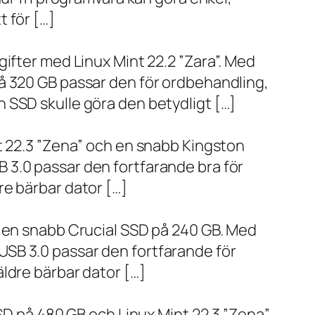
 för […]
ifter med Linux Mint 22.2 ”Zara”. Med
å 320 GB passar den för ordbehandling,
 SSD skulle göra den betydligt […]
t 22.3 ”Zena” och en snabb Kingston
 3.0 passar den fortfarande bra för
re bärbar dator […]
h en snabb Crucial SSD på 240 GB. Med
SB 3.0 passar den fortfarande för
ldre bärbar dator […]
SD på 480 GB och Linux Mint 22.3 ”Zena”.