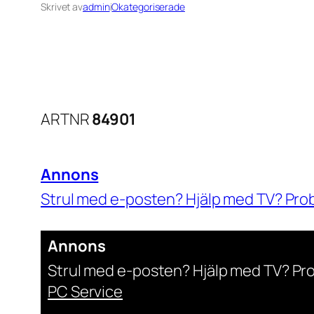
Skrivet av
admin
i
Okategoriserade
ARTNR
84901
Annons
Strul med e-posten? Hjälp med TV? Pro
Digital Fixare Stockholm
Annons
Strul med e-posten? Hjälp med TV? Pr
PC Service