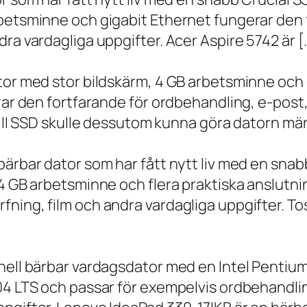
rbetsminne och gigabit Ethernet fungerar den 
ra vardagliga uppgifter. Acer Aspire 5742 är [
ator med stor bildskärm, 4 GB arbetsminne oc
erar den fortfarande för ordbehandling, e-post
 till SSD skulle dessutom kunna göra datorn m
bärbar dator som har fått nytt liv med en sna
 4 GB arbetsminne och flera praktiska anslutni
ning, film och andra vardagliga uppgifter. To
onell bärbar vardagsdator med en Intel Penti
.04 LTS och passar för exempelvis ordbehandli