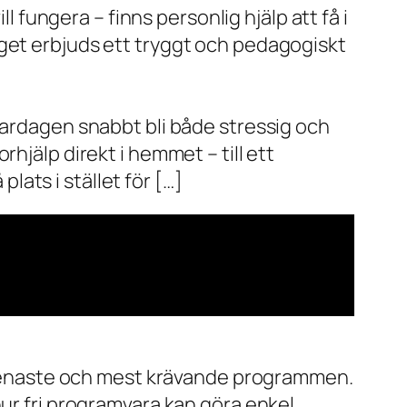
l fungera – finns personlig hjälp att få i
aget erbjuds ett tryggt och pedagogiskt
vardagen snabbt bli både stressig och
hjälp direkt i hemmet – till ett
plats i stället för […]
de senaste och mest krävande programmen.
ur fri programvara kan göra enkel,