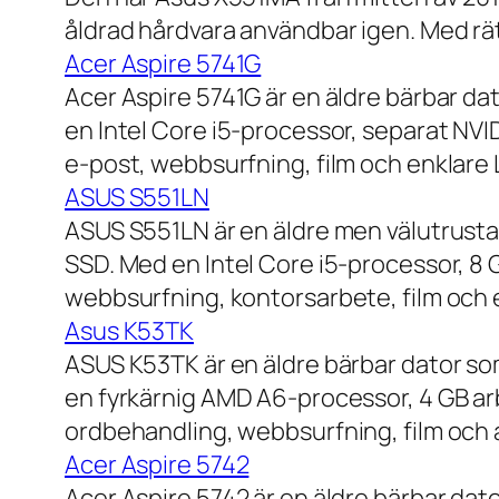
åldrad hårdvara användbar igen. Med rät
Acer Aspire 5741G
Acer Aspire 5741G är en äldre bärbar da
en Intel Core i5-processor, separat NV
e-post, webbsurfning, film och enklare
ASUS S551LN
ASUS S551LN är en äldre men välutrustad
SSD. Med en Intel Core i5-processor, 8
webbsurfning, kontorsarbete, film och e
Asus K53TK
ASUS K53TK är en äldre bärbar dator so
en fyrkärnig AMD A6-processor, 4 GB ar
ordbehandling, webbsurfning, film och a
Acer Aspire 5742
Acer Aspire 5742 är en äldre bärbar dato