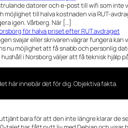
rulande datorer och e-post till wifi som inte vil
 möjlighet till halva kostnaden via RUT-avdr
gera igen. Vårberg. När […]
Norsborg för halva priset efter RUT avdraget
gen svajar eller skrivaren vägrar fungera kan 
s nu möjlighet att få snabb och personlig dator
ushåll i Norsborg väljer att få teknisk hjälp på 
et här innebär det för dig. Objektiva fakta.
 uttjänt bara för att den inte längre klarar 
talet har fått nytt liv med Debian och visar h