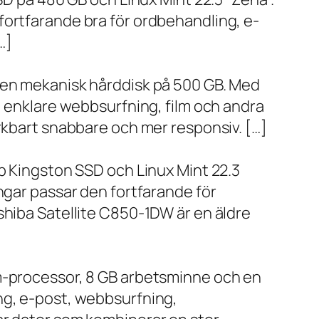
fortfarande bra för ordbehandling, e-
…]
h en mekanisk hårddisk på 500 GB. Med
, enklare webbsurfning, film och andra
ärkbart snabbare och mer responsiv. […]
bb Kingston SSD och Linux Mint 22.3
ngar passar den fortfarande för
shiba Satellite C850-1DW är en äldre
um-processor, 8 GB arbetsminne och en
ng, e-post, webbsurfning,