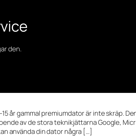
vice
ar den.
0–15 år gammal premiumdator är inte skräp. Den 
oende av de stora teknikjättarna Google, Mic
 kan använda din dator några […]