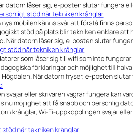
 datorn låser sig, e-posten slutar fungera ell
rsonligt stöd när tekniken krånglar
n nya mobilen känns svår att förstå finns person
iskt stöd på plats blir tekniken enklare att 
 När datorn låser sig, e-posten slutar fungera
gt stöd när tekniken krånglar
torer som låser sig till wifi som inte fungerar 
dagogiska förklaringar och möjlighet till hal
a. Högdalen. När datorn fryser, e-posten slutar
d
n svajar eller skrivaren vägrar fungera kan va
 nu möjlighet att få snabb och personlig datorh
orn krånglar, Wi-Fi-uppkopplingen svajar elle
 stöd när tekniken krånglar