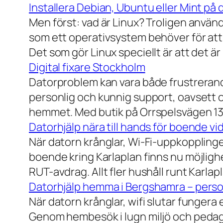
Installera Debian, Ubuntu eller Mint på 
Men först: vad är Linux? Troligen använ
som ett operativsystem behöver för att
Det som gör Linux speciellt är att det är
Digital fixare Stockholm
Datorproblem kan vara både frustrerande
personlig och kunnig support, oavsett om
hemmet. Med butik på Orrspelsvägen 13 
Datorhjälp nära till hands för boende vi
När datorn krånglar, Wi-Fi-uppkopplingen
boende kring Karlaplan finns nu möjlighe
RUT-avdrag. Allt fler hushåll runt Karlaplan
Datorhjälp hemma i Bergshamra – person
När datorn krånglar, wifi slutar fungera 
Genom hembesök i lugn miljö och pedagog