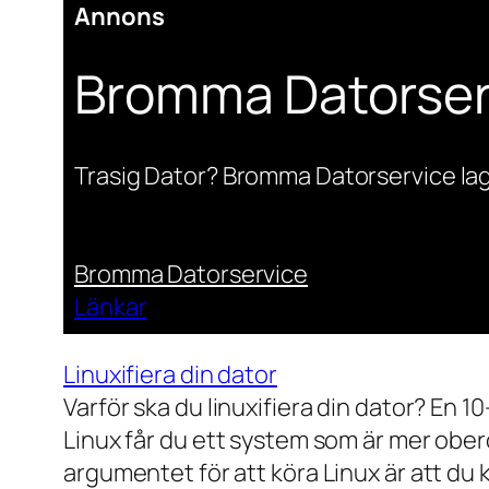
Annons
Bromma Datorser
Trasig Dator? Bromma Datorservice lag
Bromma Datorservice
Länkar
Linuxifiera din dator
Varför ska du linuxifiera din dator? En 1
Linux får du ett system som är mer ober
argumentet för att köra Linux är att du