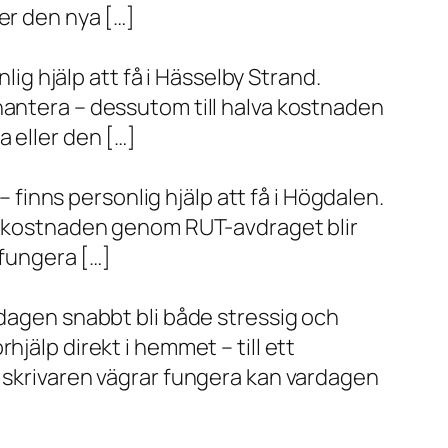
er den nya […]
lig hjälp att få i Hässelby Strand.
hantera – dessutom till halva kostnaden
 eller den […]
– finns personlig hjälp att få i Högdalen.
va kostnaden genom RUT-avdraget blir
 fungera […]
rdagen snabbt bli både stressig och
jälp direkt i hemmet – till ett
r skrivaren vägrar fungera kan vardagen