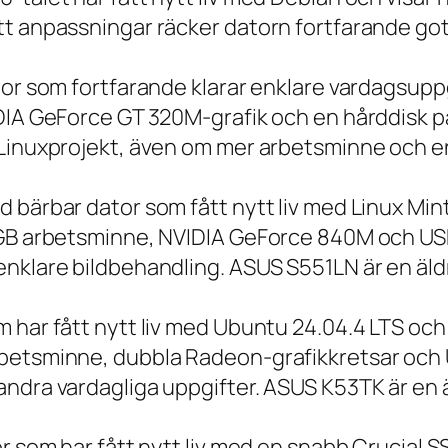
t anpassningar räcker datorn fortfarande gott
tor som fortfarande klarar enklare vardagsuppg
IDIA GeForce GT 320M-grafik och en hårddisk p
 Linuxprojekt, även om mer arbetsminne och en
 bärbar dator som fått nytt liv med Linux Min
 GB arbetsminne, NVIDIA GeForce 840M och USB
nklare bildbehandling. ASUS S551LN är en äld
m har fått nytt liv med Ubuntu 24.04.4 LTS oc
betsminne, dubbla Radeon-grafikkretsar och U
ndra vardagliga uppgifter. ASUS K53TK är en ä
r som har fått nytt liv med en snabb Crucial S