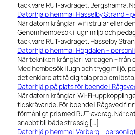
tack vare RUT-avdraget. Bergshamra. När
Datorhjälp hemma i Hässelby Strand – pe
När datorn krånglar, wifi strular eller de
Genom hembesök i lugn miljö och pedagog
tack vare RUT-avdraget. Hässelby Strand.
Datorhjälp hemma i Högdalen – personli
När tekniken krånglar i vardagen – från da
Med hembesök i lugn och trygg miljö, pe
det enklare att få digitala problem löst
Datorhjälp på plats för boende i Rågsve
När datorn krånglar, Wi-Fi-uppkopplinge
tidskrävande. För boende i Rågsved finns
förmånligt pris med RUT-avdrag. När dat
snabbt bli både stressig […]
Datorhjälp hemma i Vårberg – personligt