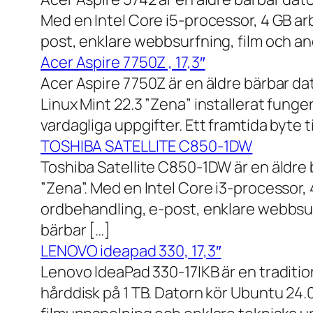
Med en Intel Core i5-processor, 4 GB a
post, enklare webbsurfning, film och and
Acer Aspire 7750Z , 17,3″
Acer Aspire 7750Z är en äldre bärbar d
Linux Mint 22.3 ”Zena” installerat fung
vardagliga uppgifter. Ett framtida byte
TOSHIBA SATELLITE C850-1DW
Toshiba Satellite C850-1DW är en äldre 
”Zena”. Med en Intel Core i3-processor,
ordbehandling, e-post, enklare webbsurf
bärbar […]
LENOVO ideapad 330, 17,3″
Lenovo IdeaPad 330-17IKB är en traditi
hårddisk på 1 TB. Datorn kör Ubuntu 24