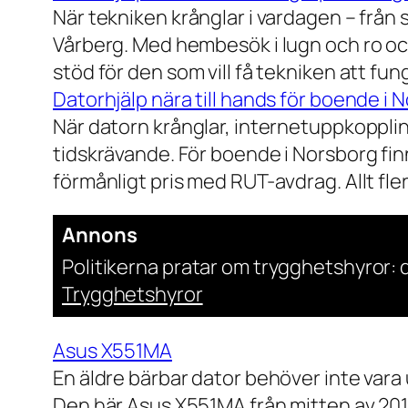
När tekniken krånglar i vardagen – från st
Vårberg. Med hembesök i lugn och ro och
stöd för den som vill få tekniken att fun
Datorhjälp nära till hands för boende i 
När datorn krånglar, internetuppkopplin
tidskrävande. För boende i Norsborg finn
förmånligt pris med RUT-avdrag. Allt fler h
Annons
Politikerna pratar om trygghetshyror: d
Trygghetshyror
Asus X551MA
En äldre bärbar dator behöver inte vara
Den här Asus X551MA från mitten av 2010-