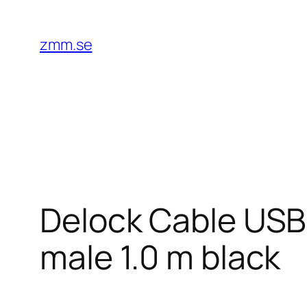
Hoppa
till
zmm.se
innehåll
Delock Cable USB
male 1.0 m black