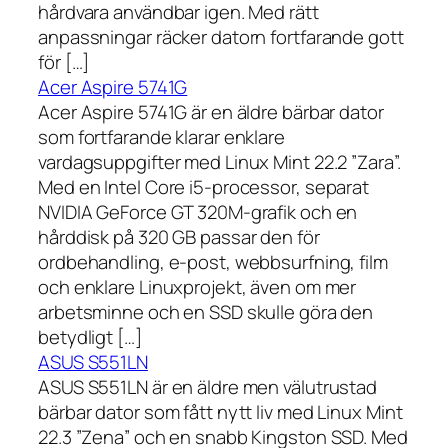
hårdvara användbar igen. Med rätt
anpassningar räcker datorn fortfarande gott
för […]
Acer Aspire 5741G
Acer Aspire 5741G är en äldre bärbar dator
som fortfarande klarar enklare
vardagsuppgifter med Linux Mint 22.2 ”Zara”.
Med en Intel Core i5-processor, separat
NVIDIA GeForce GT 320M-grafik och en
hårddisk på 320 GB passar den för
ordbehandling, e-post, webbsurfning, film
och enklare Linuxprojekt, även om mer
arbetsminne och en SSD skulle göra den
betydligt […]
ASUS S551LN
ASUS S551LN är en äldre men välutrustad
bärbar dator som fått nytt liv med Linux Mint
22.3 ”Zena” och en snabb Kingston SSD. Med