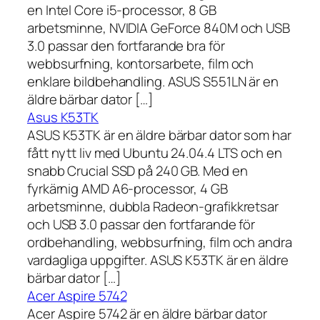
en Intel Core i5-processor, 8 GB
arbetsminne, NVIDIA GeForce 840M och USB
3.0 passar den fortfarande bra för
webbsurfning, kontorsarbete, film och
enklare bildbehandling. ASUS S551LN är en
äldre bärbar dator […]
Asus K53TK
ASUS K53TK är en äldre bärbar dator som har
fått nytt liv med Ubuntu 24.04.4 LTS och en
snabb Crucial SSD på 240 GB. Med en
fyrkärnig AMD A6-processor, 4 GB
arbetsminne, dubbla Radeon-grafikkretsar
och USB 3.0 passar den fortfarande för
ordbehandling, webbsurfning, film och andra
vardagliga uppgifter. ASUS K53TK är en äldre
bärbar dator […]
Acer Aspire 5742
Acer Aspire 5742 är en äldre bärbar dator