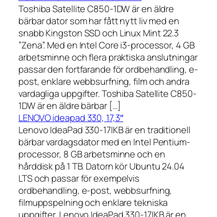
Toshiba Satellite C850-1DW är en äldre
bärbar dator som har fått nytt liv med en
snabb Kingston SSD och Linux Mint 22.3
”Zena”. Med en Intel Core i3-processor, 4 GB
arbetsminne och flera praktiska anslutningar
passar den fortfarande för ordbehandling, e-
post, enklare webbsurfning, film och andra
vardagliga uppgifter. Toshiba Satellite C850-
1DW är en äldre bärbar […]
LENOVO ideapad 330, 17,3″
Lenovo IdeaPad 330-17IKB är en traditionell
bärbar vardagsdator med en Intel Pentium-
processor, 8 GB arbetsminne och en
hårddisk på 1 TB. Datorn kör Ubuntu 24.04
LTS och passar för exempelvis
ordbehandling, e-post, webbsurfning,
filmuppspelning och enklare tekniska
uppgifter. Lenovo IdeaPad 330-17IKB är en