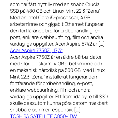
som har fått nytt liv med en snabb Crucial
SSD på 480 GB och Linux Mint 22.3 ”Zena”.
Med en Intel Core i5-processor, 4 GB
arbetsminne och gigabit Ethernet fungerar
den fortfarande bra för ordbehandling, e-
post, enklare webbsurfning, film och andra
vardagliga uppgifter. Acer Aspire 5742 är […]
Acer Aspire 7750Z , 17,3″
Acer Aspire 7750Z är en äldre bärbar dator
med stor bildskärm, 4 GB arbetsminne och
en mekanisk hårddisk på 500 GB. Med Linux
Mint 22.3 ”Zena” installerat fungerar den
fortfarande för ordbehandling, e-post,
enklare webbsurfning, film och andra
vardagliga uppgifter. Ett framtida byte till SSD
skulle dessutom kunna göra datorn märkbart
snabbare och mer responsiv. […]
TOSHIBA SATELLITE C850-1DW