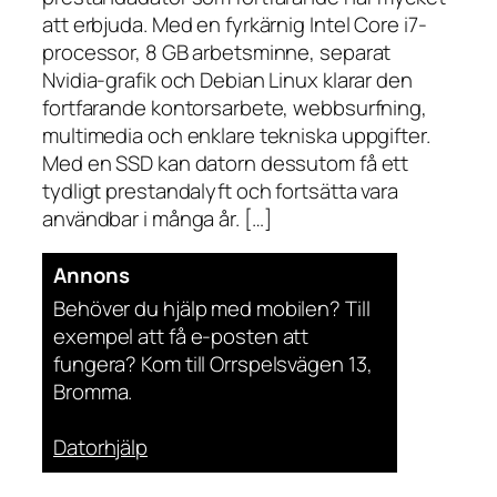
att erbjuda. Med en fyrkärnig Intel Core i7-
processor, 8 GB arbetsminne, separat
Nvidia-grafik och Debian Linux klarar den
fortfarande kontorsarbete, webbsurfning,
multimedia och enklare tekniska uppgifter.
Med en SSD kan datorn dessutom få ett
tydligt prestandalyft och fortsätta vara
användbar i många år. […]
Annons
Behöver du hjälp med mobilen? Till
exempel att få e-posten att
fungera? Kom till Orrspelsvägen 13,
Bromma.
Datorhjälp