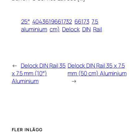
25″
4043619661732
66173
7.5
aluminium
cm)
Delock
DIN
Rail
←
Delock DIN Rail 35
Delock DIN Rail 35 x 7.5
x 7.5 mm (10″)
mm (50 cm) Aluminium
Aluminium
→
FLER INLÄGG