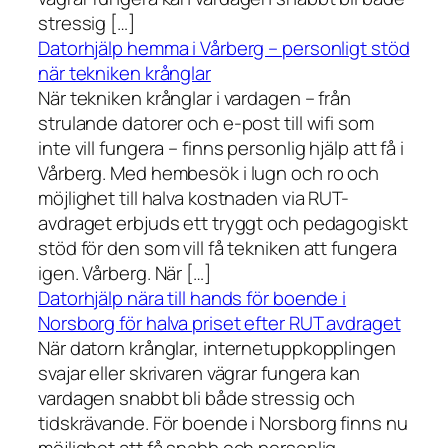
stressig […]
Datorhjälp hemma i Vårberg – personligt stöd
när tekniken krånglar
När tekniken krånglar i vardagen – från
strulande datorer och e-post till wifi som
inte vill fungera – finns personlig hjälp att få i
Vårberg. Med hembesök i lugn och ro och
möjlighet till halva kostnaden via RUT-
avdraget erbjuds ett tryggt och pedagogiskt
stöd för den som vill få tekniken att fungera
igen. Vårberg. När […]
Datorhjälp nära till hands för boende i
Norsborg för halva priset efter RUT avdraget
När datorn krånglar, internetuppkopplingen
svajar eller skrivaren vägrar fungera kan
vardagen snabbt bli både stressig och
tidskrävande. För boende i Norsborg finns nu
möjlighet att få snabb och personlig