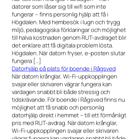
datorer som låser sig till wifi som inte
fungerar – finns personlig hjälp att få i
Högdalen. Med hembesök i lugn och trygg
miljö, pedagogiska förklaringar och möjlighet
till halva kostnaden genom RUT-avdraget blir
det enklare att få digitala problem lösta.
Högdalen. När datorn fryser, e-posten slutar
fungera […]
Datorhjälp på plats för boende i Rågsved
När datorn krånglar, Wi-Fi-uppkopplingen
svajar eller skrivaren vägrar fungera kan
vardagen snabbt bli både stressig och
tidskrävande. För boende i Rågsved finns nu
möjlighet att få snabb och personlig
datorhjälp direkt i hemmet – till ett förmånligt
pris med RUT-avdrag. När datorn krånglar,
Wi-Fi-uppkopplingen svajar eller skrivaren
vägrar fungera kan vardagen snabbt bli både