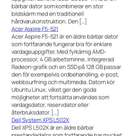
bärbar dator som kombinerar en stor
bildskärm med en traditionell
hårdvarukonstruktion. Den […]
Acer Aspire F5-521
Acer Aspire F5-521 är en äldre bärbar dator
som fortfarande fungerar bra för enklare
vardagsuppgifter. Med fyrkärnig AMD-
processor, 4 GB arbetsminne, integrerad
Radeon-grafik och en SSD på 128 GB passar
den för exempelvis ordbehandling, e-post,
webbsurfning och multimedia. Datorn kör
Ubuntu Linux, vilket ger den goda
möjligheter att fortsätta användas som
vardagsdator, reservdator eller
återbruksdator. […]
Dell System XPS L502X
Dell XPS L502X är en äldre bärbar
prestandadator som fortfarande har mycket