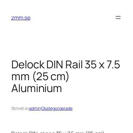
Hoppa
till
zmm.se
innehåll
Delock DIN Rail 35 x 7.5
mm (25 cm)
Aluminium
Skrivet av
admin
i
Okategoriserade