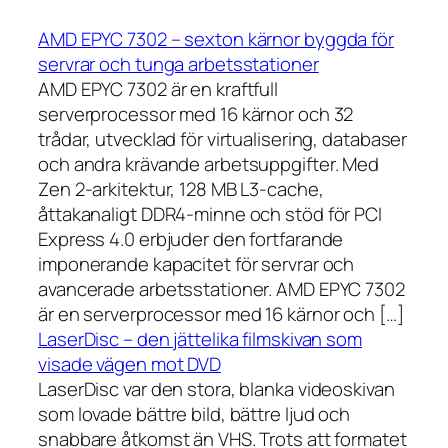
AMD EPYC 7302 – sexton kärnor byggda för
servrar och tunga arbetsstationer
AMD EPYC 7302 är en kraftfull
serverprocessor med 16 kärnor och 32
trådar, utvecklad för virtualisering, databaser
och andra krävande arbetsuppgifter. Med
Zen 2-arkitektur, 128 MB L3-cache,
åttakanaligt DDR4-minne och stöd för PCI
Express 4.0 erbjuder den fortfarande
imponerande kapacitet för servrar och
avancerade arbetsstationer. AMD EPYC 7302
är en serverprocessor med 16 kärnor och […]
LaserDisc – den jättelika filmskivan som
visade vägen mot DVD
LaserDisc var den stora, blanka videoskivan
som lovade bättre bild, bättre ljud och
snabbare åtkomst än VHS. Trots att formatet