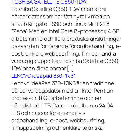
TOSHIBA SATELLITE C850-1DW
Toshiba Satellite C850-1DW är en äldre
bärbar dator som har fått nytt liv med en
snabb Kingston SSD och Linux Mint 22.3
”Zena”. Med en Intel Core i3-processor, 4 GB
arbetsminne och flera praktiska anslutningar
passar den fortfarande för ordbehandling, e-
post, enklare webbsurfning, film och andra
vardagliga uppgifter. Toshiba Satellite C850-
1DW är en äldre bärbar […]
LENOVO ideapad 330, 17,3″
Lenovo IdeaPad 330-17IKB är en traditionell
bärbar vardagsdator med en Intel Pentium-
processor, 8 GB arbetsminne och en
hårddisk på 1 TB. Datorn kör Ubuntu 24.04
LTS och passar för exempelvis
ordbehandling, e-post, webbsurfning,
filmuppspelning och enklare tekniska