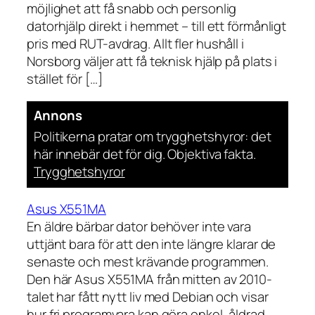
möjlighet att få snabb och personlig
datorhjälp direkt i hemmet – till ett förmånligt
pris med RUT-avdrag. Allt fler hushåll i
Norsborg väljer att få teknisk hjälp på plats i
stället för […]
Annons
Politikerna pratar om trygghetshyror: det
här innebär det för dig. Objektiva fakta.
Trygghetshyror
Asus X551MA
En äldre bärbar dator behöver inte vara
uttjänt bara för att den inte längre klarar de
senaste och mest krävande programmen.
Den här Asus X551MA från mitten av 2010-
talet har fått nytt liv med Debian och visar
hur fri programvara kan göra enkel, åldrad