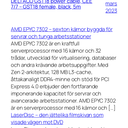
DELTACO GST18 power cable, CEE
mars
7/7 – GST18 female, black, 5m
2023
AMD EPYC 7302 – sexton kärnor byggda för
servrar och tunga arbetsstationer
AMD EPYC 7302 är en kraftfull
serverprocessor med 16 kärnor och 32
trådar, utvecklad för virtualisering, databaser
och andra krävande arbetsuppgifter. Med
Zen 2-arkitektur, 128 MB L3-cache,
åttakanaligt DDR4-minne och stöd för PCI
Express 4.0 erbjuder den fortfarande
imponerande kapacitet för servrar och
avancerade arbetsstationer. AMD EPYC 7302
är en serverprocessor med 16 kärnor och […]
LaserDisc – den jättelika filmskivan som
visade vägen mot DVD