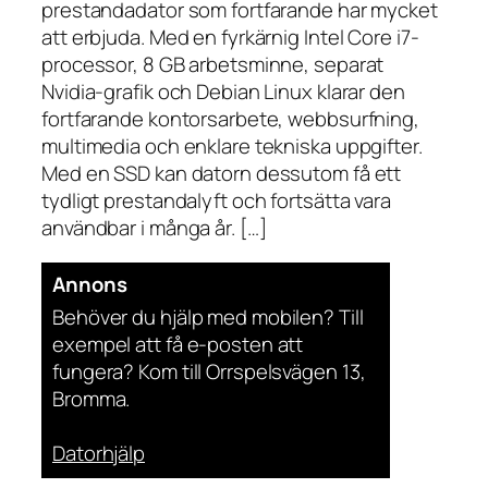
prestandadator som fortfarande har mycket
att erbjuda. Med en fyrkärnig Intel Core i7-
processor, 8 GB arbetsminne, separat
Nvidia-grafik och Debian Linux klarar den
fortfarande kontorsarbete, webbsurfning,
multimedia och enklare tekniska uppgifter.
Med en SSD kan datorn dessutom få ett
tydligt prestandalyft och fortsätta vara
användbar i många år. […]
Annons
Behöver du hjälp med mobilen? Till
exempel att få e-posten att
fungera? Kom till Orrspelsvägen 13,
Bromma.
Datorhjälp