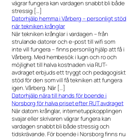
vägrar fungera kan vardagen snabbt bli både
stressig […]
Datorhjälp hemma i Vårberg – personligt stöd
när tekniken krånglar
När tekniken krånglar i vardagen – från
strulande datorer och e-post till wifi som
inte vill fungera – finns personlig hjälp att få i
Vårberg. Med hembesök i lugn och ro och
möjlighet till halva kostnaden via RUT-
avdraget erbjuds ett tryggt och pedagogiskt
stöd för den som vill få tekniken att fungera
igen. Vårberg. När […]
Datorhjälp nära till hands för boende i
Norsborg för halva priset efter RUT avdraget
När datorn krånglar, internetuppkopplingen
svajar eller skrivaren vägrar fungera kan
vardagen snabbt bli både stressig och
tidskrävande. För boende i Norsborg finns nu