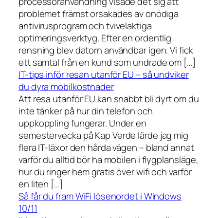
processoranvändning visade det sig att
problemet främst orsakades av onödiga
antivirusprogram och tvivelaktiga
optimeringsverktyg. Efter en ordentlig
rensning blev datorn användbar igen. Vi fick
ett samtal från en kund som undrade om […]
IT-tips inför resan utanför EU – så undviker
du dyra mobilkostnader
Att resa utanför EU kan snabbt bli dyrt om du
inte tänker på hur din telefon och
uppkoppling fungerar. Under en
semestervecka på Kap Verde lärde jag mig
flera IT-läxor den hårda vägen – bland annat
varför du alltid bör ha mobilen i flygplansläge,
hur du ringer hem gratis över wifi och varför
en liten […]
Så får du fram WiFi lösenordet i Windows
10/11