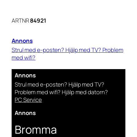
ARTNR
84921
Annons
Strul med e-posten? Hjälp med TV? Problem
med wifi?
Digital Fixare Stockholm
Annons
Strul med e-posten? Hjälp med TV?
Problem med wifi? Hjälp med datorn?
PC Service
Annons
Bromma