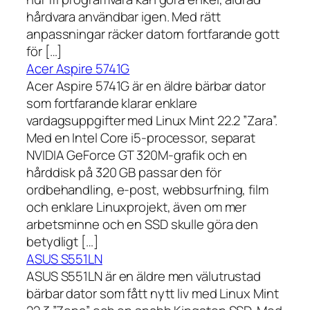
hårdvara användbar igen. Med rätt
anpassningar räcker datorn fortfarande gott
för […]
Acer Aspire 5741G
Acer Aspire 5741G är en äldre bärbar dator
som fortfarande klarar enklare
vardagsuppgifter med Linux Mint 22.2 ”Zara”.
Med en Intel Core i5-processor, separat
NVIDIA GeForce GT 320M-grafik och en
hårddisk på 320 GB passar den för
ordbehandling, e-post, webbsurfning, film
och enklare Linuxprojekt, även om mer
arbetsminne och en SSD skulle göra den
betydligt […]
ASUS S551LN
ASUS S551LN är en äldre men välutrustad
bärbar dator som fått nytt liv med Linux Mint