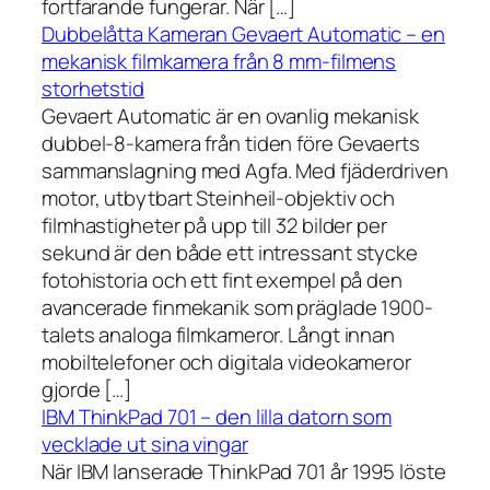
fortfarande fungerar. När […]
Dubbelåtta Kameran Gevaert Automatic – en
mekanisk filmkamera från 8 mm-filmens
storhetstid
Gevaert Automatic är en ovanlig mekanisk
dubbel-8-kamera från tiden före Gevaerts
sammanslagning med Agfa. Med fjäderdriven
motor, utbytbart Steinheil-objektiv och
filmhastigheter på upp till 32 bilder per
sekund är den både ett intressant stycke
fotohistoria och ett fint exempel på den
avancerade finmekanik som präglade 1900-
talets analoga filmkameror. Långt innan
mobiltelefoner och digitala videokameror
gjorde […]
IBM ThinkPad 701 – den lilla datorn som
vecklade ut sina vingar
När IBM lanserade ThinkPad 701 år 1995 löste