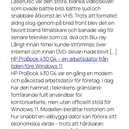
LaserDisc var den stora, blanka videoskivan
som lovade bättre bild, bättre ljud och
snabbare åtkomst än VHS. Trots att formatet
aldrig slog igenom på bred front blev det en
favorit bland filmälskare och banade väg för
senare tekniker som cd, dvd och Blu-ray.
Långt innan filmer kunde strömmas över
internet och innan DVD-skivan hade blivit […]
HP ProBook 430 G4 – en arbetsdator från
tiden före Windows 11
HP ProBook 430 G4 var en gång en modern
och påkostad arbetsdator för företag. I dag
har den hamnat i teknikens gränsland:
fortfarande fullt användbar för
kontorsarbete, men utan officiellt stöd för
Windows 11. Modellen berättar historien om
hur snabbt en välbyggd dator kan förlora sitt
ekonomiska värde – trots att hårdvaran