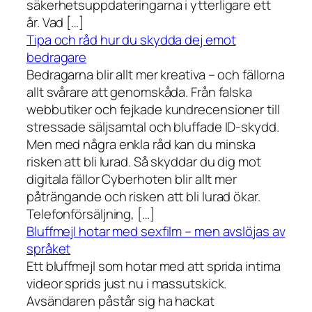
säkerhetsuppdateringarna i ytterligare ett
år. Vad […]
Tipa och råd hur du skydda dej emot
bedragare
Bedragarna blir allt mer kreativa – och fällorna
allt svårare att genomskåda. Från falska
webbutiker och fejkade kundrecensioner till
stressade säljsamtal och bluffade ID-skydd.
Men med några enkla råd kan du minska
risken att bli lurad. Så skyddar du dig mot
digitala fällor Cyberhoten blir allt mer
påträngande och risken att bli lurad ökar.
Telefonförsäljning, […]
Bluffmejl hotar med sexfilm – men avslöjas av
språket
Ett bluffmejl som hotar med att sprida intima
videor sprids just nu i massutskick.
Avsändaren påstår sig ha hackat