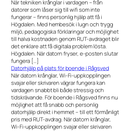
När tekniken krånglar i vardagen – från
datorer som låser sig till wifi som inte
fungerar – finns personlig hjälp att få i
Högdalen. Med hembesök i lugn och trygg
miljö, pedagogiska förklaringar och möjlighet
till halva kostnaden genom RUT-avdraget blir
det enklare att få digitala problem lösta.
Högdalen. När datorn fryser, e-posten slutar
fungera […]
Datorhjälp på plats för boende i Rågsved
När datorn krånglar, Wi-Fi-uppkopplingen
svajar eller skrivaren vägrar fungera kan
vardagen snabbt bli både stressig och
tidskrävande. För boende i Rågsved finns nu
möjlighet att få snabb och personlig
datorhjälp direkt i hemmet – till ett förmånligt
pris med RUT-avdrag. När datorn krånglar,
Wi-Fi-uppkopplingen svajar eller skrivaren