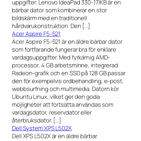
uppgifter. Lenovo IdeaPad 330-17IKB är en
bärbar dator som kombinerar en stor
bildskärm med en traditionell
hårdvarukonstruktion. Den […]
Acer Aspire F5-521
Acer Aspire F5-521 är en äldre bärbar dator
som fortfarande fungerar bra för enklare
vardagsuppgifter. Med fyrkärnig AMD-
processor, 4 GB arbetsminne, integrerad
Radeon-grafik och en SSD på 128 GB passar
den för exempelvis ordbehandling, e-post,
webbsurfning och multimedia. Datorn kör
Ubuntu Linux, vilket ger den goda
möjligheter att fortsätta användas som
vardagsdator, reservdator eller
återbruksdator. […]
Dell System XPS L502X
Dell XPS L502X är en äldre bärbar