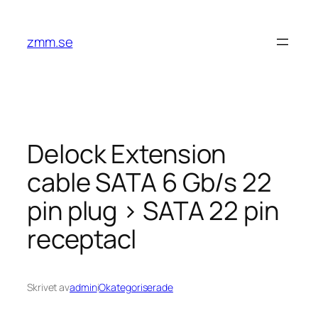
Hoppa
till
zmm.se
innehåll
Delock Extension
cable SATA 6 Gb/s 22
pin plug > SATA 22 pin
receptacl
Skrivet av
admin
i
Okategoriserade