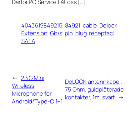
Därför PC Service Låt oss […]
4043619849215
84921
cable
Delock
Extension
Gb/s
pin
plug
receptacl
SATA
←
2.4G Mini
DeLOCK antennkabel,
Wireless
75 Ohm, guldpläterade
Microphone for
kontakter, 1m, svart
→
Android/Type-C 1+1