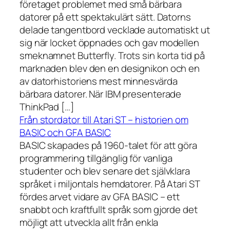
företaget problemet med små bärbara
datorer på ett spektakulärt sätt. Datorns
delade tangentbord vecklade automatiskt ut
sig när locket öppnades och gav modellen
smeknamnet Butterfly. Trots sin korta tid på
marknaden blev den en designikon och en
av datorhistoriens mest minnesvärda
bärbara datorer. När IBM presenterade
ThinkPad […]
Från stordator till Atari ST – historien om
BASIC och GFA BASIC
BASIC skapades på 1960-talet för att göra
programmering tillgänglig för vanliga
studenter och blev senare det självklara
språket i miljontals hemdatorer. På Atari ST
fördes arvet vidare av GFA BASIC – ett
snabbt och kraftfullt språk som gjorde det
möjligt att utveckla allt från enkla