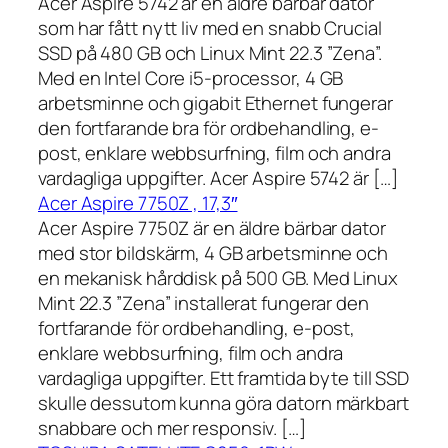
Acer Aspire 5742 är en äldre bärbar dator
som har fått nytt liv med en snabb Crucial
SSD på 480 GB och Linux Mint 22.3 ”Zena”.
Med en Intel Core i5-processor, 4 GB
arbetsminne och gigabit Ethernet fungerar
den fortfarande bra för ordbehandling, e-
post, enklare webbsurfning, film och andra
vardagliga uppgifter. Acer Aspire 5742 är […]
Acer Aspire 7750Z , 17,3″
Acer Aspire 7750Z är en äldre bärbar dator
med stor bildskärm, 4 GB arbetsminne och
en mekanisk hårddisk på 500 GB. Med Linux
Mint 22.3 ”Zena” installerat fungerar den
fortfarande för ordbehandling, e-post,
enklare webbsurfning, film och andra
vardagliga uppgifter. Ett framtida byte till SSD
skulle dessutom kunna göra datorn märkbart
snabbare och mer responsiv. […]