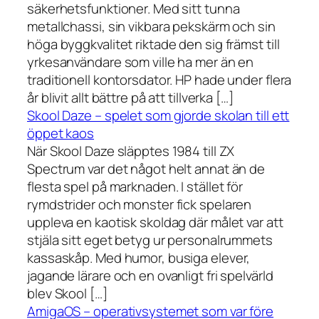
säkerhetsfunktioner. Med sitt tunna
metallchassi, sin vikbara pekskärm och sin
höga byggkvalitet riktade den sig främst till
yrkesanvändare som ville ha mer än en
traditionell kontorsdator. HP hade under flera
år blivit allt bättre på att tillverka […]
Skool Daze – spelet som gjorde skolan till ett
öppet kaos
När Skool Daze släpptes 1984 till ZX
Spectrum var det något helt annat än de
flesta spel på marknaden. I stället för
rymdstrider och monster fick spelaren
uppleva en kaotisk skoldag där målet var att
stjäla sitt eget betyg ur personalrummets
kassaskåp. Med humor, busiga elever,
jagande lärare och en ovanligt fri spelvärld
blev Skool […]
AmigaOS – operativsystemet som var före