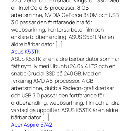
22.3 ”Zena” och en snabb Kingston SSD. Med
en Intel Core i5-processor, 8 GB
arbetsminne, NVIDIA GeForce 840M och USB
3.0 passar den fortfarande bra för
webbsurfning, kontorsarbete, film och
enklare bildbehandling. ASUS S551LN är en
äldre bärbar dator […]
Asus K53TK
ASUS K53TK är en äldre bärbar dator som har
fått nytt liv med Ubuntu 24.04.4 LTS och en
snabb Crucial SSD på 240 GB. Med en
fyrkärnig AMD A6-processor, 4 GB
arbetsminne, dubbla Radeon-grafikkretsar
och USB 3.0 passar den fortfarande för
ordbehandling, webbsurfning, film och andra
vardagliga uppgifter. ASUS K53TK är en äldre
bärbar dator […]
Acer Aspire 5742