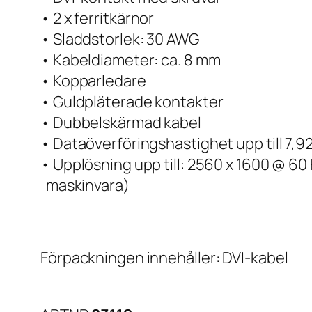
• 2 x ferritkärnor
• Sladdstorlek: 30 AWG
• Kabeldiameter: ca. 8 mm
• Kopparledare
• Guldpläterade kontakter
• Dubbelskärmad kabel
• Dataöverföringshastighet upp till 7,9
• Upplösning upp till: 2560 x 1600 @ 6
maskinvara)
Förpackningen innehåller: DVI-kabel