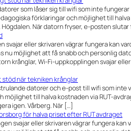
gt stöd när tekniken krånglar
torer som låser sig till wifi som inte fungerar 
dagogiska förklaringar och möjlighet till hal
a. Högdalen. När datorn fryser, e-posten slutar
d
n svajar eller skrivaren vägrar fungera kan va
 nu möjlighet att få snabb och personlig datorh
orn krånglar, Wi-Fi-uppkopplingen svajar elle
 stöd när tekniken krånglar
rulande datorer och e-post till wifi som inte vil
 möjlighet till halva kostnaden via RUT-avdr
gera igen. Vårberg. När […]
Norsborg för halva priset efter RUT avdraget
gen svajar eller skrivaren vägrar fungera kan 