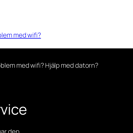
blem med wifi?
oblem med wifi? Hjälp med datorn?
vice
ar den.