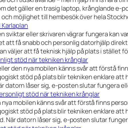
 det gäller en trasig laptop, krånglande e-post 
och möjlighet till hembesök över hela Stockho
d Karlaplan
 sviktar eller skrivaren vägrar fungera kan va
t att få snabb och personlig datorhjälp direkt 
 väljer att få teknisk hjälp på plats i stället fö
ligt stöd när tekniken krånglar
eller den nya mobilen känns svår att förstå finn
iskt stöd på plats blir tekniken enklare att 
 datorn låser sig, e-posten slutar fungera ell
rsonligt stöd när tekniken krånglar
n nya mobilen känns svår att förstå finns person
iskt stöd på plats blir tekniken enklare att 
 När datorn låser sig, e-posten slutar fungera