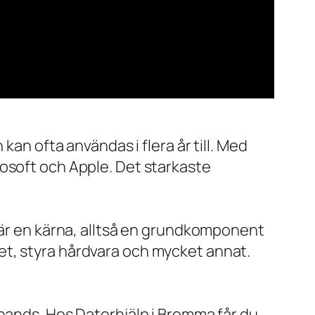
kan ofta användas i flera år till. Med
rosoft och Apple. Det starkaste
x är en kärna, alltså en grundkomponent
et, styra hårdvara och mycket annat.
 hands. Hos Datorhjälp i Bromma får du