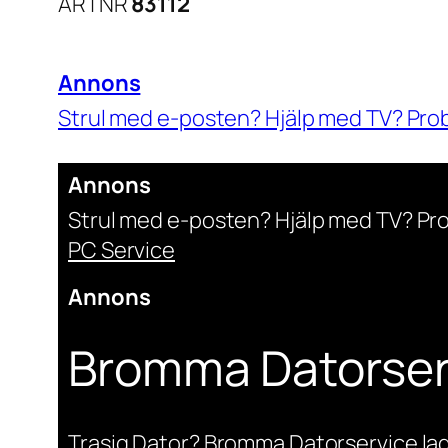
ARTNR
83112
Annons
Strul med e-posten? Hjälp med TV? Pro
Digital Fixare Stockholm
Annons
Strul med e-posten? Hjälp med TV? Pr
PC Service
Annons
Bromma Datorser
Trasig Dator? Bromma Datorservice lag