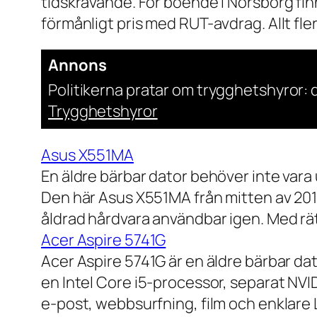
tidskrävande. För boende i Norsborg finn
förmånligt pris med RUT-avdrag. Allt fler h
Annons
Politikerna pratar om trygghetshyror: d
Trygghetshyror
Asus X551MA
En äldre bärbar dator behöver inte vara
Den här Asus X551MA från mitten av 2010-
åldrad hårdvara användbar igen. Med rät
Acer Aspire 5741G
Acer Aspire 5741G är en äldre bärbar da
en Intel Core i5-processor, separat NV
e-post, webbsurfning, film och enklare