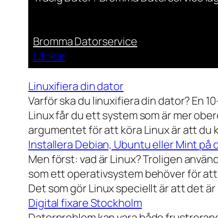
Bromma Datorservice
Länkar
Linuxifiera din dator
Varför ska du linuxifiera din dator? En 1
Linux får du ett system som är mer ober
argumentet för att köra Linux är att du
Installera Debian, Ubuntu eller Mint på 
Men först: vad är Linux? Troligen använ
som ett operativsystem behöver för att
Det som gör Linux speciellt är att det är
Digital fixare Stockholm
Datorproblem kan vara både frustrerande