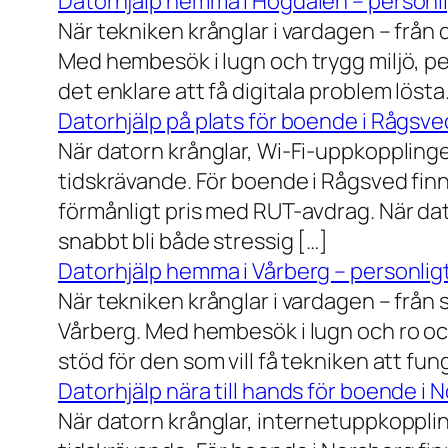
Datorhjälp hemma i Högdalen – personli
När tekniken krånglar i vardagen – från da
Med hembesök i lugn och trygg miljö, pe
det enklare att få digitala problem löst
Datorhjälp på plats för boende i Rågsve
När datorn krånglar, Wi-Fi-uppkopplinge
tidskrävande. För boende i Rågsved finns
förmånligt pris med RUT-avdrag. När dat
snabbt bli både stressig […]
Datorhjälp hemma i Vårberg – personligt
När tekniken krånglar i vardagen – från st
Vårberg. Med hembesök i lugn och ro och
stöd för den som vill få tekniken att fun
Datorhjälp nära till hands för boende i 
När datorn krånglar, internetuppkopplin