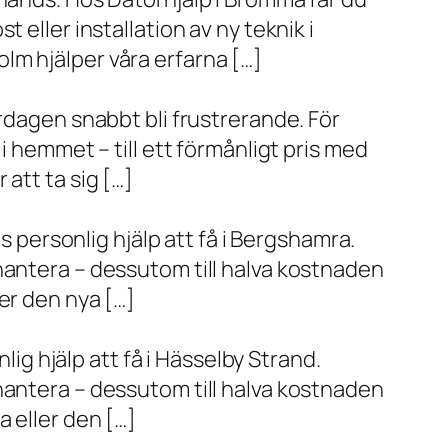
eller installation av ny teknik i
lm hjälper våra erfarna […]
rdagen snabbt bli frustrerande. För
i hemmet – till ett förmånligt pris med
r att ta sig […]
s personlig hjälp att få i Bergshamra.
hantera – dessutom till halva kostnaden
er den nya […]
lig hjälp att få i Hässelby Strand.
hantera – dessutom till halva kostnaden
 eller den […]