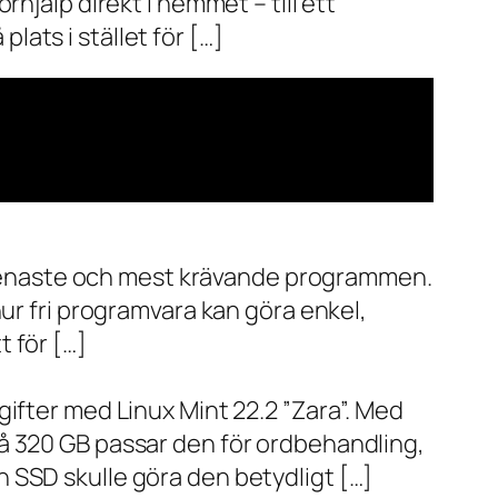
hjälp direkt i hemmet – till ett
plats i stället för […]
de senaste och mest krävande programmen.
ur fri programvara kan göra enkel,
 för […]
ifter med Linux Mint 22.2 ”Zara”. Med
å 320 GB passar den för ordbehandling,
 SSD skulle göra den betydligt […]