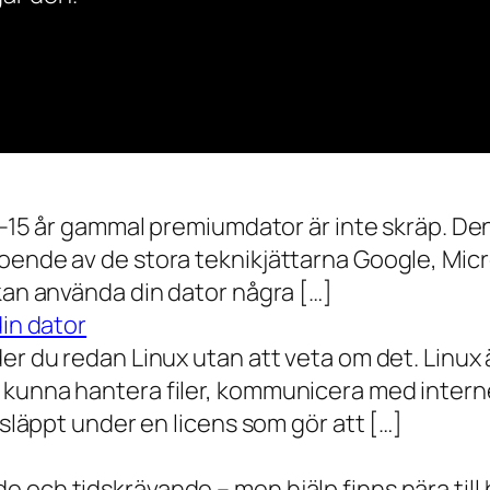
0–15 år gammal premiumdator är inte skräp. Den 
oende av de stora teknikjättarna Google, Mic
 kan använda din dator några […]
din dator
der du redan Linux utan att veta om det. Linu
 kunna hantera filer, kommunicera med intern
 släppt under en licens som gör att […]
 och tidskrävande – men hjälp finns nära till