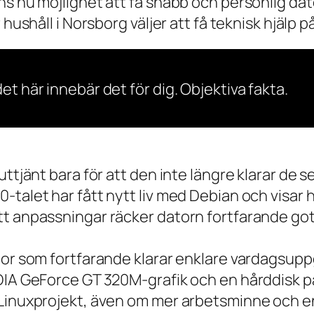
s nu möjlighet att få snabb och personlig dator
ushåll i Norsborg väljer att få teknisk hjälp på 
et här innebär det för dig. Objektiva fakta.
 uttjänt bara för att den inte längre klarar 
talet har fått nytt liv med Debian och visar h
t anpassningar räcker datorn fortfarande gott
tor som fortfarande klarar enklare vardagsuppg
IDIA GeForce GT 320M-grafik och en hårddisk p
 Linuxprojekt, även om mer arbetsminne och en