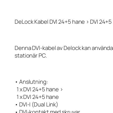
DeLock Kabel DVI 24+5 hane > DVI 24+5 
Denna DVI-kabel av Delock kan användas f
stationär PC.
• Anslutning:
1 x DVI 24+5 hane >
1 x DVI 24+5 hane
• DVI-I (Dual Link)
• DVI-kontakt med skruvar