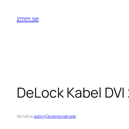
Hoppa
till
zmm.se
innehåll
DeLock Kabel DVI 
Skrivet av
admin
i
Okategoriserade