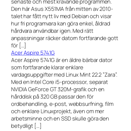
senaste och mest krävande programmen.
Den här Asus X551MA från mitten av 2010-
talet har fått nytt liv med Debian och visar
hur fri programvara kan göra enkel, åldrad
hårdvara användbar igen. Med rätt
anpassningar räcker datorn fortfarande gott
för […]
Acer Aspire 5741G
Acer Aspire 5741G är en äldre bärbar dator
som fortfarande klarar enklare
vardagsuppgifter med Linux Mint 22.2 ”Zara”.
Med en Intel Core i5-processor, separat
NVIDIA GeForce GT 320M-grafik och en
hårddisk på 320 GB passar den för
ordbehandling, e-post, webbsurfning, film
och enklare Linuxprojekt, även om mer
arbetsminne och en SSD skulle göra den
betydligt […]