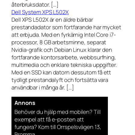
återbruksdator. […]
Dell System XPS L502X
Dell XPS L502X är en äldre bärbar
prestandadator som fortfarande har mycket
att erbjuda. Med en fyrkärnig Intel Core i7-
processor, 8 GB arbetsminne, separat
Nvidia-grafik och Debian Linux klarar den
fortfarande kontorsarbete, webbsurfning,
multimedia och enklare tekniska uppgifter.
Med en SSD kan datorn dessutom få ett
tydligt prestandalyft och fortsätta vara
användbar i många år. […]
Annons
Behöver du hjälp med mobilen? Till
exempel att få e-posten att
fungera? Kom till Orrspelsvägen 13,
Bromma.