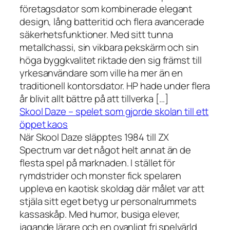
företagsdator som kombinerade elegant
design, lång batteritid och flera avancerade
säkerhetsfunktioner. Med sitt tunna
metallchassi, sin vikbara pekskärm och sin
höga byggkvalitet riktade den sig främst till
yrkesanvändare som ville ha mer än en
traditionell kontorsdator. HP hade under flera
år blivit allt bättre på att tillverka […]
Skool Daze – spelet som gjorde skolan till ett
öppet kaos
När Skool Daze släpptes 1984 till ZX
Spectrum var det något helt annat än de
flesta spel på marknaden. I stället för
rymdstrider och monster fick spelaren
uppleva en kaotisk skoldag där målet var att
stjäla sitt eget betyg ur personalrummets
kassaskåp. Med humor, busiga elever,
jagande lärare och en ovanligt fri spelvärld