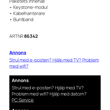
Paketets innehåll
• Keystone-modul
• Kabelhanterare
• Buntband
ARTNR
86342
Annons
Strul med e-posten? Hjälp med TV? Problem
med wifi?
Digital Fixare Stockholm
Annons
Strul med e-posten? Hjälp med TV?
Problem med wifi? Hjälp med datorn?
PC Service