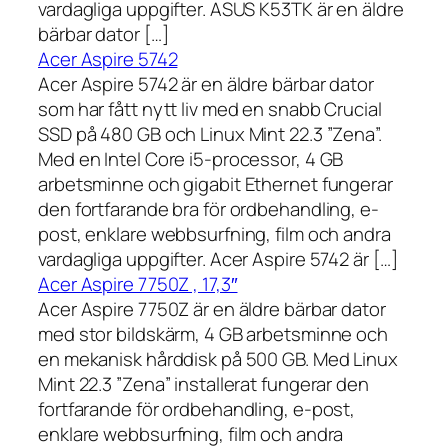
vardagliga uppgifter. ASUS K53TK är en äldre
bärbar dator […]
Acer Aspire 5742
Acer Aspire 5742 är en äldre bärbar dator
som har fått nytt liv med en snabb Crucial
SSD på 480 GB och Linux Mint 22.3 ”Zena”.
Med en Intel Core i5-processor, 4 GB
arbetsminne och gigabit Ethernet fungerar
den fortfarande bra för ordbehandling, e-
post, enklare webbsurfning, film och andra
vardagliga uppgifter. Acer Aspire 5742 är […]
Acer Aspire 7750Z , 17,3″
Acer Aspire 7750Z är en äldre bärbar dator
med stor bildskärm, 4 GB arbetsminne och
en mekanisk hårddisk på 500 GB. Med Linux
Mint 22.3 ”Zena” installerat fungerar den
fortfarande för ordbehandling, e-post,
enklare webbsurfning, film och andra