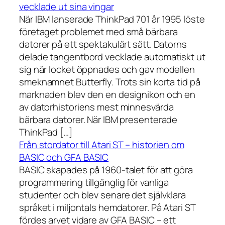
vecklade ut sina vingar
När IBM lanserade ThinkPad 701 år 1995 löste
företaget problemet med små bärbara
datorer på ett spektakulärt sätt. Datorns
delade tangentbord vecklade automatiskt ut
sig när locket öppnades och gav modellen
smeknamnet Butterfly. Trots sin korta tid på
marknaden blev den en designikon och en
av datorhistoriens mest minnesvärda
bärbara datorer. När IBM presenterade
ThinkPad […]
Från stordator till Atari ST – historien om
BASIC och GFA BASIC
BASIC skapades på 1960-talet för att göra
programmering tillgänglig för vanliga
studenter och blev senare det självklara
språket i miljontals hemdatorer. På Atari ST
fördes arvet vidare av GFA BASIC – ett