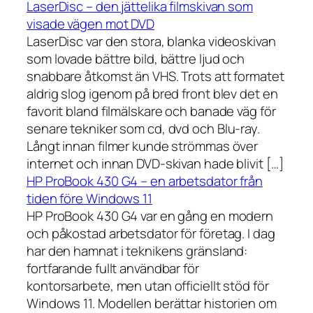
LaserDisc – den jättelika filmskivan som
visade vägen mot DVD
LaserDisc var den stora, blanka videoskivan
som lovade bättre bild, bättre ljud och
snabbare åtkomst än VHS. Trots att formatet
aldrig slog igenom på bred front blev det en
favorit bland filmälskare och banade väg för
senare tekniker som cd, dvd och Blu-ray.
Långt innan filmer kunde strömmas över
internet och innan DVD-skivan hade blivit […]
HP ProBook 430 G4 – en arbetsdator från
tiden före Windows 11
HP ProBook 430 G4 var en gång en modern
och påkostad arbetsdator för företag. I dag
har den hamnat i teknikens gränsland:
fortfarande fullt användbar för
kontorsarbete, men utan officiellt stöd för
Windows 11. Modellen berättar historien om