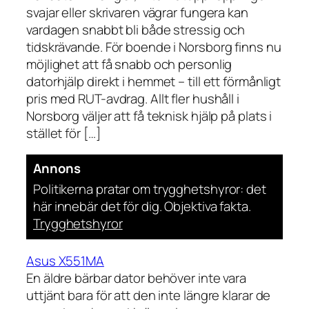
svajar eller skrivaren vägrar fungera kan
vardagen snabbt bli både stressig och
tidskrävande. För boende i Norsborg finns nu
möjlighet att få snabb och personlig
datorhjälp direkt i hemmet – till ett förmånligt
pris med RUT-avdrag. Allt fler hushåll i
Norsborg väljer att få teknisk hjälp på plats i
stället för […]
Annons
Politikerna pratar om trygghetshyror: det
här innebär det för dig. Objektiva fakta.
Trygghetshyror
Asus X551MA
En äldre bärbar dator behöver inte vara
uttjänt bara för att den inte längre klarar de