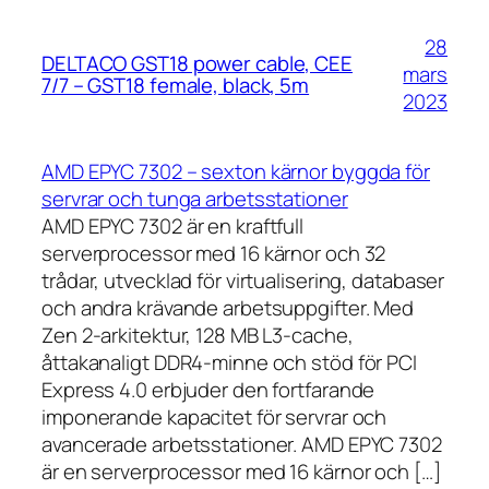
28
DELTACO GST18 power cable, CEE
mars
7/7 – GST18 female, black, 5m
2023
AMD EPYC 7302 – sexton kärnor byggda för
servrar och tunga arbetsstationer
AMD EPYC 7302 är en kraftfull
serverprocessor med 16 kärnor och 32
trådar, utvecklad för virtualisering, databaser
och andra krävande arbetsuppgifter. Med
Zen 2-arkitektur, 128 MB L3-cache,
åttakanaligt DDR4-minne och stöd för PCI
Express 4.0 erbjuder den fortfarande
imponerande kapacitet för servrar och
avancerade arbetsstationer. AMD EPYC 7302
är en serverprocessor med 16 kärnor och […]