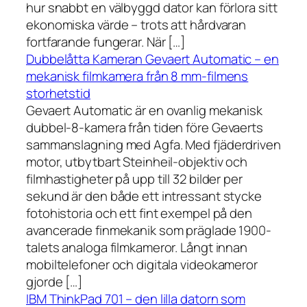
hur snabbt en välbyggd dator kan förlora sitt
ekonomiska värde – trots att hårdvaran
fortfarande fungerar. När […]
Dubbelåtta Kameran Gevaert Automatic – en
mekanisk filmkamera från 8 mm-filmens
storhetstid
Gevaert Automatic är en ovanlig mekanisk
dubbel-8-kamera från tiden före Gevaerts
sammanslagning med Agfa. Med fjäderdriven
motor, utbytbart Steinheil-objektiv och
filmhastigheter på upp till 32 bilder per
sekund är den både ett intressant stycke
fotohistoria och ett fint exempel på den
avancerade finmekanik som präglade 1900-
talets analoga filmkameror. Långt innan
mobiltelefoner och digitala videokameror
gjorde […]
IBM ThinkPad 701 – den lilla datorn som