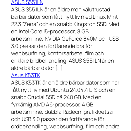
ASUS S551LN
ASUS S551LN är en äldre men välutrustad
bärbar dator som fått nytt liv med Linux Mint
22.3 ”Zena” och en snabb Kingston SSD. Med
en Intel Core i5-processor, 8 GB
arbetsminne, NVIDIA GeForce 840M och USB
3.0 passar den fortfarande bra för
webbsurfning, kontorsarbete, film och
enklare bildbehandling. ASUS S551LN är en
äldre bärbar dator […]
Asus K53TK
ASUS K53TK är en äldre bärbar dator som har
fått nytt liv med Ubuntu 24.04.4 LTS och en
snabb Crucial SSD på 240 GB. Med en
fyrkärnig AMD A6-processor, 4 GB
arbetsminne, dubbla Radeon-grafikkretsar
och USB 3.0 passar den fortfarande för
ordbehandling, webbsurfning, film och andra