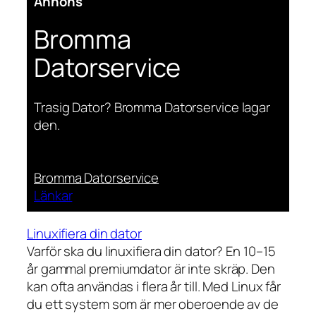
Annons
Bromma
Datorservice
Trasig Dator? Bromma Datorservice lagar
den.
Bromma Datorservice
Länkar
Linuxifiera din dator
Varför ska du linuxifiera din dator? En 10–15
år gammal premiumdator är inte skräp. Den
kan ofta användas i flera år till. Med Linux får
du ett system som är mer oberoende av de