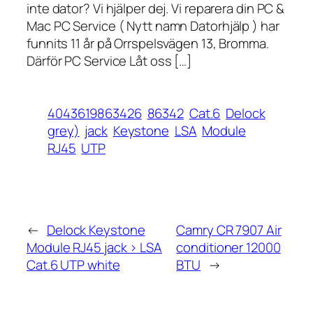
inte dator? Vi hjälper dej. Vi reparera din PC &
Mac PC Service ( Nytt namn Datorhjälp ) har
funnits 11 år på Orrspelsvägen 13, Bromma.
Därför PC Service Låt oss […]
4043619863426
86342
Cat.6
Delock
grey)
jack
Keystone
LSA
Module
RJ45
UTP
←
Delock Keystone
Camry CR 7907 Air
Module RJ45 jack > LSA
conditioner 12000
Cat.6 UTP white
BTU
→