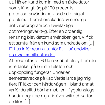
ut. När en kund kom in med en äldre dator
som ständigt låg på 100 procents
processoranvändning visade det sig att
problemet främst orsakades av onödiga
antivirusprogram och tvivelaktiga
optimeringsverktyg. Efter en ordentlig
rensning blev datorn användbar igen. Vi fick
ett samtal från en kund som undrade om […]
IT-tips inför resan utanför EU – så undviker
du dyra mobilkostnader
Att resa utanför EU kan snabbt bli dyrt om du
inte tänker på hur din telefon och
uppkoppling fungerar. Under en
semestervecka på Kap Verde lärde jag mig
flera IT-läxor den hårda vägen – bland annat
varför du alltid bör ha mobilen i flygplansläge,
hur du ringer hem gratis över wifi och varför
en liten […]