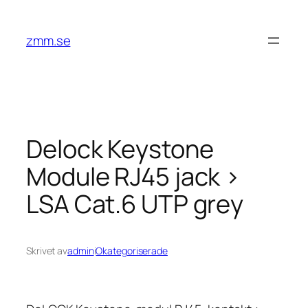
Hoppa
till
zmm.se
innehåll
Delock Keystone
Module RJ45 jack >
LSA Cat.6 UTP grey
Skrivet av
admin
i
Okategoriserade