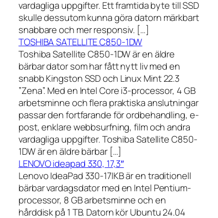
vardagliga uppgifter. Ett framtida byte till SSD
skulle dessutom kunna göra datorn märkbart
snabbare och mer responsiv. […]
TOSHIBA SATELLITE C850-1DW
Toshiba Satellite C850-1DW är en äldre
bärbar dator som har fått nytt liv med en
snabb Kingston SSD och Linux Mint 22.3
”Zena”. Med en Intel Core i3-processor, 4 GB
arbetsminne och flera praktiska anslutningar
passar den fortfarande för ordbehandling, e-
post, enklare webbsurfning, film och andra
vardagliga uppgifter. Toshiba Satellite C850-
1DW är en äldre bärbar […]
LENOVO ideapad 330, 17,3″
Lenovo IdeaPad 330-17IKB är en traditionell
bärbar vardagsdator med en Intel Pentium-
processor, 8 GB arbetsminne och en
hårddisk på 1 TB. Datorn kör Ubuntu 24.04