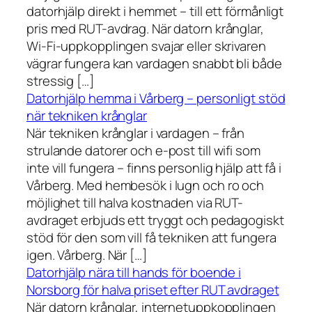
datorhjälp direkt i hemmet – till ett förmånligt
pris med RUT-avdrag. När datorn krånglar,
Wi-Fi-uppkopplingen svajar eller skrivaren
vägrar fungera kan vardagen snabbt bli både
stressig […]
Datorhjälp hemma i Vårberg – personligt stöd
när tekniken krånglar
När tekniken krånglar i vardagen – från
strulande datorer och e-post till wifi som
inte vill fungera – finns personlig hjälp att få i
Vårberg. Med hembesök i lugn och ro och
möjlighet till halva kostnaden via RUT-
avdraget erbjuds ett tryggt och pedagogiskt
stöd för den som vill få tekniken att fungera
igen. Vårberg. När […]
Datorhjälp nära till hands för boende i
Norsborg för halva priset efter RUT avdraget
När datorn krånglar, internetuppkopplingen