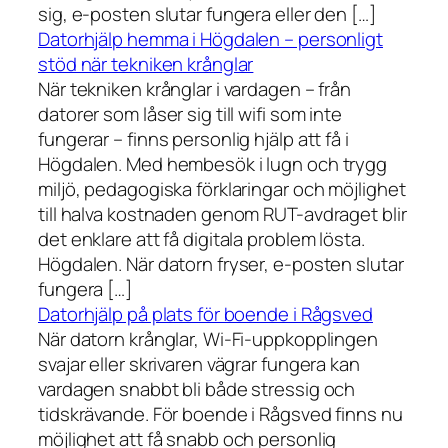
sig, e-posten slutar fungera eller den […]
Datorhjälp hemma i Högdalen – personligt
stöd när tekniken krånglar
När tekniken krånglar i vardagen – från
datorer som låser sig till wifi som inte
fungerar – finns personlig hjälp att få i
Högdalen. Med hembesök i lugn och trygg
miljö, pedagogiska förklaringar och möjlighet
till halva kostnaden genom RUT-avdraget blir
det enklare att få digitala problem lösta.
Högdalen. När datorn fryser, e-posten slutar
fungera […]
Datorhjälp på plats för boende i Rågsved
När datorn krånglar, Wi-Fi-uppkopplingen
svajar eller skrivaren vägrar fungera kan
vardagen snabbt bli både stressig och
tidskrävande. För boende i Rågsved finns nu
möjlighet att få snabb och personlig