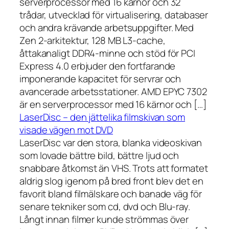
serverprocessor med 16 kärnor och 32
trådar, utvecklad för virtualisering, databaser
och andra krävande arbetsuppgifter. Med
Zen 2-arkitektur, 128 MB L3-cache,
åttakanaligt DDR4-minne och stöd för PCI
Express 4.0 erbjuder den fortfarande
imponerande kapacitet för servrar och
avancerade arbetsstationer. AMD EPYC 7302
är en serverprocessor med 16 kärnor och […]
LaserDisc – den jättelika filmskivan som
visade vägen mot DVD
LaserDisc var den stora, blanka videoskivan
som lovade bättre bild, bättre ljud och
snabbare åtkomst än VHS. Trots att formatet
aldrig slog igenom på bred front blev det en
favorit bland filmälskare och banade väg för
senare tekniker som cd, dvd och Blu-ray.
Långt innan filmer kunde strömmas över