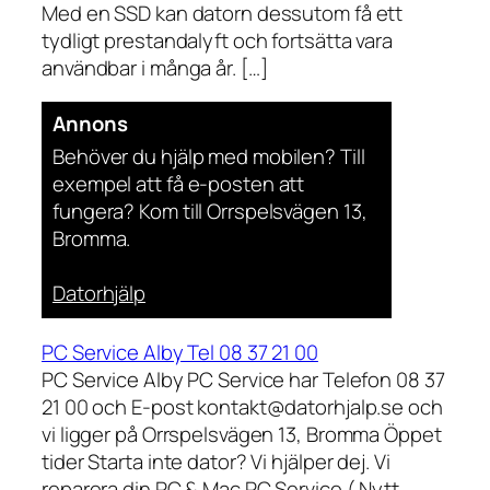
Med en SSD kan datorn dessutom få ett
tydligt prestandalyft och fortsätta vara
användbar i många år. […]
Annons
Behöver du hjälp med mobilen? Till
exempel att få e-posten att
fungera? Kom till Orrspelsvägen 13,
Bromma.
Datorhjälp
PC Service Alby Tel 08 37 21 00
PC Service Alby PC Service har Telefon 08 37
21 00 och E-post kontakt@datorhjalp.se och
vi ligger på Orrspelsvägen 13, Bromma Öppet
tider Starta inte dator? Vi hjälper dej. Vi
reparera din PC & Mac PC Service ( Nytt