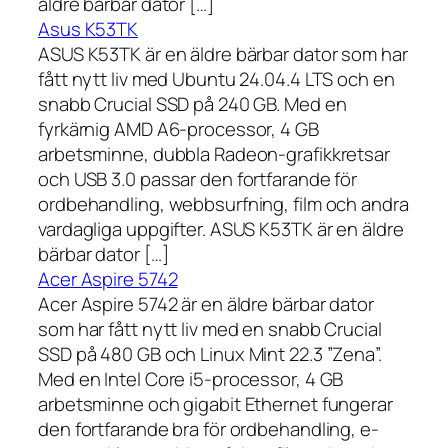
äldre bärbar dator […]
Asus K53TK
ASUS K53TK är en äldre bärbar dator som har
fått nytt liv med Ubuntu 24.04.4 LTS och en
snabb Crucial SSD på 240 GB. Med en
fyrkärnig AMD A6-processor, 4 GB
arbetsminne, dubbla Radeon-grafikkretsar
och USB 3.0 passar den fortfarande för
ordbehandling, webbsurfning, film och andra
vardagliga uppgifter. ASUS K53TK är en äldre
bärbar dator […]
Acer Aspire 5742
Acer Aspire 5742 är en äldre bärbar dator
som har fått nytt liv med en snabb Crucial
SSD på 480 GB och Linux Mint 22.3 ”Zena”.
Med en Intel Core i5-processor, 4 GB
arbetsminne och gigabit Ethernet fungerar
den fortfarande bra för ordbehandling, e-