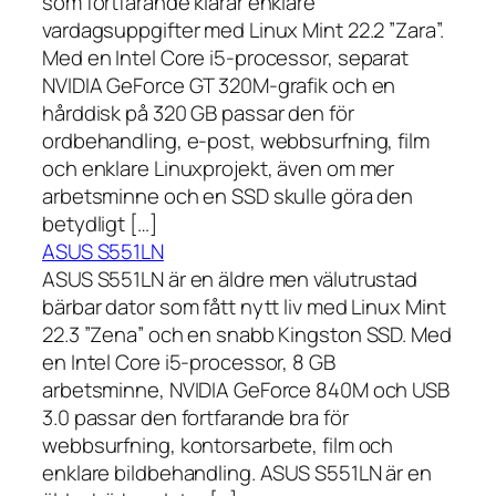
som fortfarande klarar enklare
vardagsuppgifter med Linux Mint 22.2 ”Zara”.
Med en Intel Core i5-processor, separat
NVIDIA GeForce GT 320M-grafik och en
hårddisk på 320 GB passar den för
ordbehandling, e-post, webbsurfning, film
och enklare Linuxprojekt, även om mer
arbetsminne och en SSD skulle göra den
betydligt […]
ASUS S551LN
ASUS S551LN är en äldre men välutrustad
bärbar dator som fått nytt liv med Linux Mint
22.3 ”Zena” och en snabb Kingston SSD. Med
en Intel Core i5-processor, 8 GB
arbetsminne, NVIDIA GeForce 840M och USB
3.0 passar den fortfarande bra för
webbsurfning, kontorsarbete, film och
enklare bildbehandling. ASUS S551LN är en