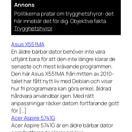
Annons
Politikerna pratar om trygghetshyror: det
här innebär det för dig. Objektiva fakta.
Trygghetshyror
Asus X551MA
En äldre bärbar dator behöver inte vara
uttjänt bara för att den inte längre klarar de
senaste och mest krävande programmen.
Den här Asus X551MA från mitten av 2010-
talet har fått nytt liv med Debian och visar
hur fri programvara kan göra enkel, åldrad
hårdvara användbar igen. Med rätt
anpassningar räcker datorn fortfarande gott
för […]
Acer Aspire 5741G
Acer Aspire 5741G är en äldre bärbar dator