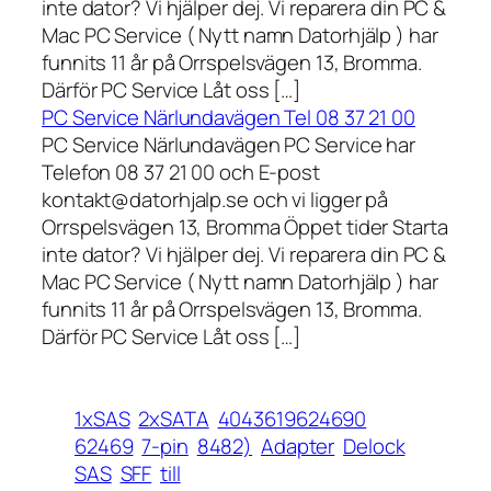
inte dator? Vi hjälper dej. Vi reparera din PC &
Mac PC Service ( Nytt namn Datorhjälp ) har
funnits 11 år på Orrspelsvägen 13, Bromma.
Därför PC Service Låt oss […]
PC Service Närlundavägen Tel 08 37 21 00
PC Service Närlundavägen PC Service har
Telefon 08 37 21 00 och E-post
kontakt@datorhjalp.se och vi ligger på
Orrspelsvägen 13, Bromma Öppet tider Starta
inte dator? Vi hjälper dej. Vi reparera din PC &
Mac PC Service ( Nytt namn Datorhjälp ) har
funnits 11 år på Orrspelsvägen 13, Bromma.
Därför PC Service Låt oss […]
1xSAS
2xSATA
4043619624690
62469
7-pin
8482)
Adapter
Delock
SAS
SFF
till