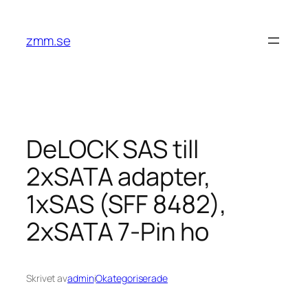
Hoppa
till
zmm.se
innehåll
DeLOCK SAS till
2xSATA adapter,
1xSAS (SFF 8482),
2xSATA 7-Pin ho
Skrivet av
admin
i
Okategoriserade