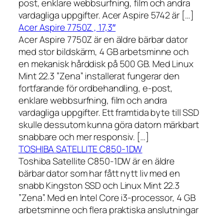
post, enklare webbsurfning, film och andra
vardagliga uppgifter. Acer Aspire 5742 är […]
Acer Aspire 7750Z , 17,3″
Acer Aspire 7750Z är en äldre bärbar dator
med stor bildskärm, 4 GB arbetsminne och
en mekanisk hårddisk på 500 GB. Med Linux
Mint 22.3 ”Zena” installerat fungerar den
fortfarande för ordbehandling, e-post,
enklare webbsurfning, film och andra
vardagliga uppgifter. Ett framtida byte till SSD
skulle dessutom kunna göra datorn märkbart
snabbare och mer responsiv. […]
TOSHIBA SATELLITE C850-1DW
Toshiba Satellite C850-1DW är en äldre
bärbar dator som har fått nytt liv med en
snabb Kingston SSD och Linux Mint 22.3
”Zena”. Med en Intel Core i3-processor, 4 GB
arbetsminne och flera praktiska anslutningar