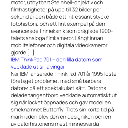
motor, utbytbart Steinheil-objektiv och
filmhastigheter på upp till 32 bilder per
sekund är den både ett intressant stycke
fotohistoria och ett fint exempel på den
avancerade finmekanik som präglade 1900-
talets analoga filmkameror. Långt innan
mobiltelefoner och digitala videokameror
gjorde […]
IBM ThinkPad 701 – den lilla datorn som
vecklade ut sina vingar
När IBM lanserade ThinkPad 701 år 1995 löste
företaget problemet med små bärbara
datorer på ett spektakulärt sätt. Datorns
delade tangentbord vecklade automatiskt ut
sig när locket öppnades och gav modellen
smeknamnet Butterfly. Trots sin korta tid på
marknaden blev den en designikon och en
av datorhistoriens mest minnesvärda