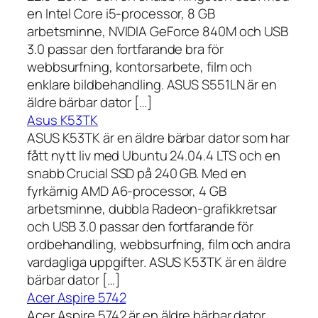
en Intel Core i5-processor, 8 GB
arbetsminne, NVIDIA GeForce 840M och USB
3.0 passar den fortfarande bra för
webbsurfning, kontorsarbete, film och
enklare bildbehandling. ASUS S551LN är en
äldre bärbar dator […]
Asus K53TK
ASUS K53TK är en äldre bärbar dator som har
fått nytt liv med Ubuntu 24.04.4 LTS och en
snabb Crucial SSD på 240 GB. Med en
fyrkärnig AMD A6-processor, 4 GB
arbetsminne, dubbla Radeon-grafikkretsar
och USB 3.0 passar den fortfarande för
ordbehandling, webbsurfning, film och andra
vardagliga uppgifter. ASUS K53TK är en äldre
bärbar dator […]
Acer Aspire 5742
Acer Aspire 5742 är en äldre bärbar dator