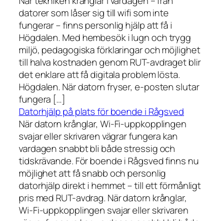
När tekniken krånglar i vardagen – från
datorer som låser sig till wifi som inte
fungerar – finns personlig hjälp att få i
Högdalen. Med hembesök i lugn och trygg
miljö, pedagogiska förklaringar och möjlighet
till halva kostnaden genom RUT-avdraget blir
det enklare att få digitala problem lösta.
Högdalen. När datorn fryser, e-posten slutar
fungera […]
Datorhjälp på plats för boende i Rågsved
När datorn krånglar, Wi-Fi-uppkopplingen
svajar eller skrivaren vägrar fungera kan
vardagen snabbt bli både stressig och
tidskrävande. För boende i Rågsved finns nu
möjlighet att få snabb och personlig
datorhjälp direkt i hemmet – till ett förmånligt
pris med RUT-avdrag. När datorn krånglar,
Wi-Fi-uppkopplingen svajar eller skrivaren