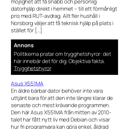
möjlighet att få snabb och personlig
datorhjälp direkt i hemmet – till ett förmånligt
pris med RUT-avdrag. Allt fler hushåll i
Norsborg väljer att få teknisk hjälp på plats i
stället för […]
Annons
Politikerna pratar om trygghetshyror: det
här innebär det för dig. Objektiva fakta.
Trygghetshyror
Asus X551MA
En äldre bärbar dator behöver inte vara
uttjänt bara för att den inte längre klarar de
senaste och mest krävande programmen.
Den här Asus X551MA från mitten av 2010-
talet har fått nytt liv med Debian och visar
hur fri programvara kan göra enkel, åldrad