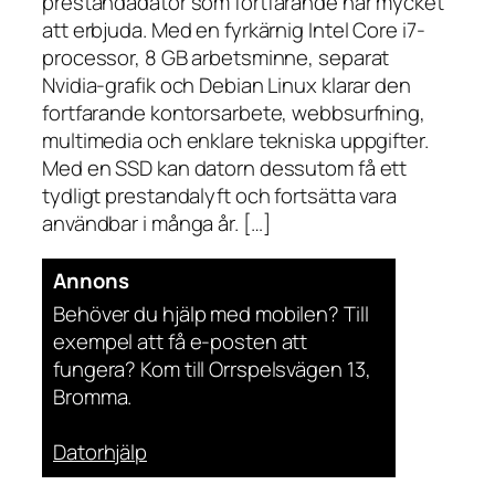
prestandadator som fortfarande har mycket
att erbjuda. Med en fyrkärnig Intel Core i7-
processor, 8 GB arbetsminne, separat
Nvidia-grafik och Debian Linux klarar den
fortfarande kontorsarbete, webbsurfning,
multimedia och enklare tekniska uppgifter.
Med en SSD kan datorn dessutom få ett
tydligt prestandalyft och fortsätta vara
användbar i många år. […]
Annons
Behöver du hjälp med mobilen? Till
exempel att få e-posten att
fungera? Kom till Orrspelsvägen 13,
Bromma.
Datorhjälp