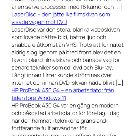
är en serverprocessor med 16 kärnor och […]
LaserDisc – den jättelika filmskivan som
visade vägen mot DVD
LaserDisc var den stora, blanka videoskivan
som lovade bättre bild, bättre ljud och
snabbare åtkomst än VHS. Trots att formatet
aldrig slog igenom på bred front blev det en
favorit bland filmälskare och banade väg för
senare tekniker som cd, dvd och Blu-ray.
Långt innan filmer kunde strömmas över
internet och innan DVD-skivan hade blivit […]
HP ProBook 430 G4 – en arbetsdator från
tiden före Windows 11
HP ProBook 430 G4 var en gång en modern
och påkostad arbetsdator för företag. I dag
har den hamnat i teknikens gränsland:
fortfarande fullt användbar för
kontorsarbete, men utan officiellt stöd för