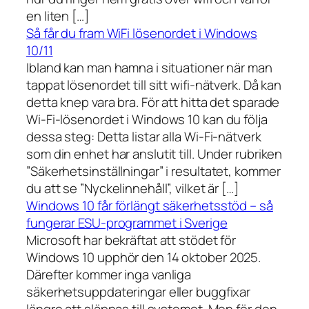
en liten […]
Så får du fram WiFi lösenordet i Windows
10/11
Ibland kan man hamna i situationer när man
tappat lösenordet till sitt wifi-nätverk. Då kan
detta knep vara bra. För att hitta det sparade
Wi-Fi-lösenordet i Windows 10 kan du följa
dessa steg: Detta listar alla Wi-Fi-nätverk
som din enhet har anslutit till. Under rubriken
”Säkerhetsinställningar” i resultatet, kommer
du att se ”Nyckelinnehåll”, vilket är […]
Windows 10 får förlängt säkerhetsstöd – så
fungerar ESU-programmet i Sverige
Microsoft har bekräftat att stödet för
Windows 10 upphör den 14 oktober 2025.
Därefter kommer inga vanliga
säkerhetsuppdateringar eller buggfixar
längre att släppas till systemet. Men för den