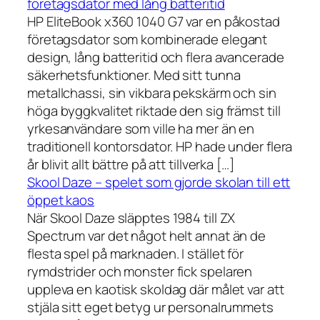
företagsdator med lång batteritid
HP EliteBook x360 1040 G7 var en påkostad
företagsdator som kombinerade elegant
design, lång batteritid och flera avancerade
säkerhetsfunktioner. Med sitt tunna
metallchassi, sin vikbara pekskärm och sin
höga byggkvalitet riktade den sig främst till
yrkesanvändare som ville ha mer än en
traditionell kontorsdator. HP hade under flera
år blivit allt bättre på att tillverka […]
Skool Daze – spelet som gjorde skolan till ett
öppet kaos
När Skool Daze släpptes 1984 till ZX
Spectrum var det något helt annat än de
flesta spel på marknaden. I stället för
rymdstrider och monster fick spelaren
uppleva en kaotisk skoldag där målet var att
stjäla sitt eget betyg ur personalrummets