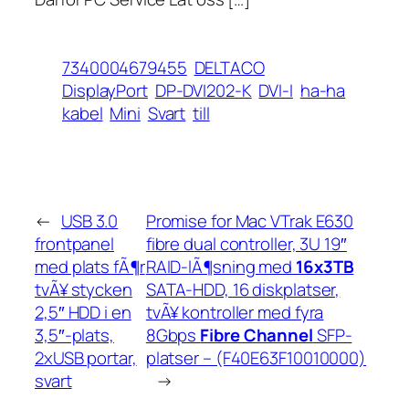
7340004679455
DELTACO
DisplayPort
DP-DVI202-K
DVI-I
ha-ha
kabel
Mini
Svart
till
←
USB 3.0
Promise for Mac VTrak E630
frontpanel
fibre dual controller, 3U 19″
med plats fÃ¶r
RAID-lÃ¶sning med
16x3TB
tvÃ¥ stycken
SATA-HDD, 16 diskplatser,
2,5″ HDD i en
tvÃ¥ kontroller med fyra
3,5″-plats,
8Gbps
Fibre Channel
SFP-
2xUSB portar,
platser – (F40E63F10010000)
svart
→