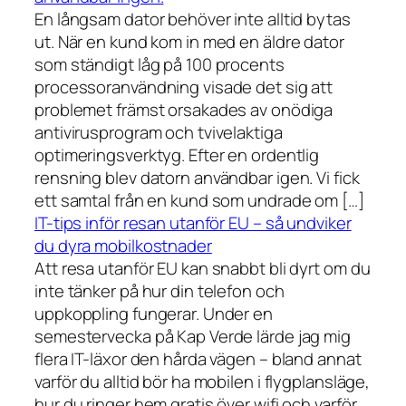
En långsam dator behöver inte alltid bytas
ut. När en kund kom in med en äldre dator
som ständigt låg på 100 procents
processoranvändning visade det sig att
problemet främst orsakades av onödiga
antivirusprogram och tvivelaktiga
optimeringsverktyg. Efter en ordentlig
rensning blev datorn användbar igen. Vi fick
ett samtal från en kund som undrade om […]
IT-tips inför resan utanför EU – så undviker
du dyra mobilkostnader
Att resa utanför EU kan snabbt bli dyrt om du
inte tänker på hur din telefon och
uppkoppling fungerar. Under en
semestervecka på Kap Verde lärde jag mig
flera IT-läxor den hårda vägen – bland annat
varför du alltid bör ha mobilen i flygplansläge,
hur du ringer hem gratis över wifi och varför