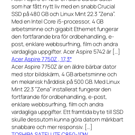
som har fått nytt liv med en snabb Crucial
SSD på 480 GB och Linux Mint 22.3 ”Zena”.
Med en Intel Core i5-processor, 4 GB
arbetsminne och gigabit Ethernet fungerar
den fortfarande bra för ordbehandling, e-
post, enklare webbsurfning, film och andra
vardagliga uppgifter. Acer Aspire 5742 är […]
Acer Aspire 7750Z , 17,3″
Acer Aspire 7750Z är en äldre bärbar dator
med stor bildskärm, 4 GB arbetsminne och
en mekanisk hårddisk på 500 GB. Med Linux
Mint 22.3 ”Zena” installerat fungerar den
fortfarande för ordbehandling, e-post,
enklare webbsurfning, film och andra
vardagliga uppgifter. Ett framtida byte till SSD
skulle dessutom kunna göra datorn märkbart
snabbare och mer responsiv. […]
TOSHIBA SATELLITE C850-1DW