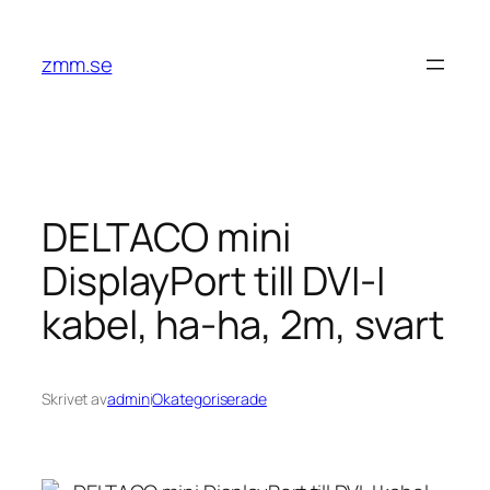
Hoppa
till
zmm.se
innehåll
DELTACO mini
DisplayPort till DVI-I
kabel, ha-ha, 2m, svart
Skrivet av
admin
i
Okategoriserade