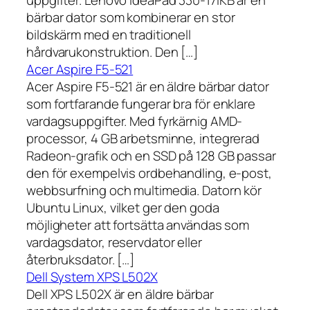
uppgifter. Lenovo IdeaPad 330-17IKB är en
bärbar dator som kombinerar en stor
bildskärm med en traditionell
hårdvarukonstruktion. Den […]
Acer Aspire F5-521
Acer Aspire F5-521 är en äldre bärbar dator
som fortfarande fungerar bra för enklare
vardagsuppgifter. Med fyrkärnig AMD-
processor, 4 GB arbetsminne, integrerad
Radeon-grafik och en SSD på 128 GB passar
den för exempelvis ordbehandling, e-post,
webbsurfning och multimedia. Datorn kör
Ubuntu Linux, vilket ger den goda
möjligheter att fortsätta användas som
vardagsdator, reservdator eller
återbruksdator. […]
Dell System XPS L502X
Dell XPS L502X är en äldre bärbar