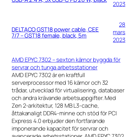
2023
28
DELTACO GST18 power cable, CEE
mars
7/7 – GST18 female, black, 5m
2023
AMD EPYC 7302 – sexton kärnor byggda för
servrar och tunga arbetsstationer
AMD EPYC 7302 är en kraftfull
serverprocessor med 16 kärnor och 32
trådar, utvecklad för virtualisering, databaser
och andra krävande arbetsuppgifter. Med
Zen 2-arkitektur, 128 MB L3-cache,
åttakanaligt DDR4-minne och stöd för PCI
Express 4.0 erbjuder den fortfarande
imponerande kapacitet för servrar och
avancerade arbetsstationer. AMD EPYC 7302