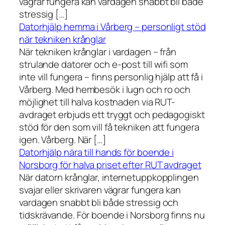
vägrar fungera kan vardagen snabbt bli både
stressig […]
Datorhjälp hemma i Vårberg – personligt stöd
när tekniken krånglar
När tekniken krånglar i vardagen – från
strulande datorer och e-post till wifi som
inte vill fungera – finns personlig hjälp att få i
Vårberg. Med hembesök i lugn och ro och
möjlighet till halva kostnaden via RUT-
avdraget erbjuds ett tryggt och pedagogiskt
stöd för den som vill få tekniken att fungera
igen. Vårberg. När […]
Datorhjälp nära till hands för boende i
Norsborg för halva priset efter RUT avdraget
När datorn krånglar, internetuppkopplingen
svajar eller skrivaren vägrar fungera kan
vardagen snabbt bli både stressig och
tidskrävande. För boende i Norsborg finns nu