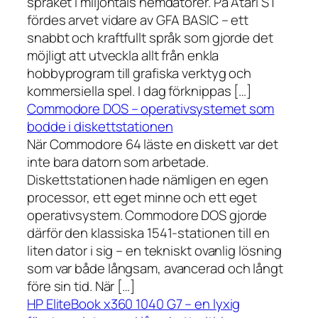
språket i miljontals hemdatorer. På Atari ST
fördes arvet vidare av GFA BASIC – ett
snabbt och kraftfullt språk som gjorde det
möjligt att utveckla allt från enkla
hobbyprogram till grafiska verktyg och
kommersiella spel. I dag förknippas […]
Commodore DOS – operativsystemet som
bodde i diskettstationen
När Commodore 64 läste en diskett var det
inte bara datorn som arbetade.
Diskettstationen hade nämligen en egen
processor, ett eget minne och ett eget
operativsystem. Commodore DOS gjorde
därför den klassiska 1541-stationen till en
liten dator i sig – en tekniskt ovanlig lösning
som var både långsam, avancerad och långt
före sin tid. När […]
HP EliteBook x360 1040 G7 – en lyxig