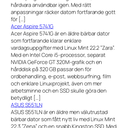
hårdvara användbar igen. Med rätt
anpassningar räcker datorn fortfarande gott
för […]
Acer Aspire 5741G
Acer Aspire 5741G är en äldre bärbar dator
som fortfarande klarar enklare
vardagsuppgifter med Linux Mint 22.2 ”Zara”.
Med en Intel Core i5-processor, separat
NVIDIA GeForce GT 320M-grafik och en
hårddisk på 320 GB passar den för
ordbehandling, e-post, webbsurfning, film
och enklare Linuxprojekt, även om mer
arbetsminne och en SSD skulle göra den
betydligt […]
ASUS S551LN
ASUS S551LN är en äldre men välutrustad
bärbar dator som fått nytt liv med Linux Mint
22.3 ”Zena” och en snabb Kingston SSD. Med