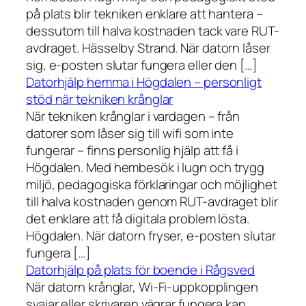
på plats blir tekniken enklare att hantera –
dessutom till halva kostnaden tack vare RUT-
avdraget. Hässelby Strand. När datorn låser
sig, e-posten slutar fungera eller den […]
Datorhjälp hemma i Högdalen – personligt
stöd när tekniken krånglar
När tekniken krånglar i vardagen – från
datorer som låser sig till wifi som inte
fungerar – finns personlig hjälp att få i
Högdalen. Med hembesök i lugn och trygg
miljö, pedagogiska förklaringar och möjlighet
till halva kostnaden genom RUT-avdraget blir
det enklare att få digitala problem lösta.
Högdalen. När datorn fryser, e-posten slutar
fungera […]
Datorhjälp på plats för boende i Rågsved
När datorn krånglar, Wi-Fi-uppkopplingen
svajar eller skrivaren vägrar fungera kan