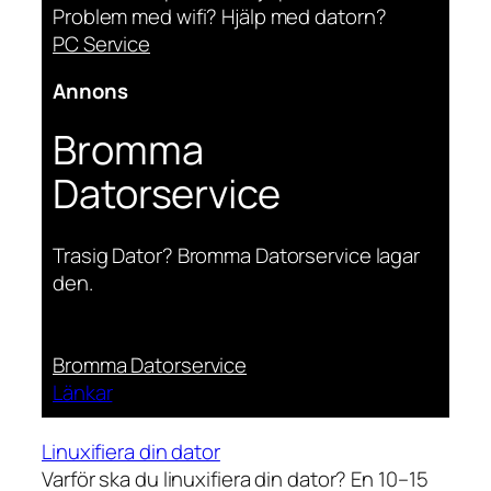
Problem med wifi? Hjälp med datorn?
PC Service
Annons
Bromma
Datorservice
Trasig Dator? Bromma Datorservice lagar
den.
Bromma Datorservice
Länkar
Linuxifiera din dator
Varför ska du linuxifiera din dator? En 10–15