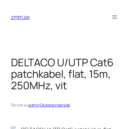
Hoppa
till
zmm.se
innehåll
DELTACO U/UTP Cat6
patchkabel, flat, 15m,
250MHz, vit
Skrivet av
admin
i
Okategoriserade