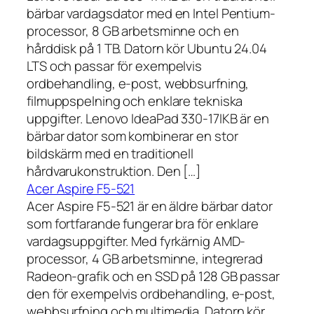
bärbar vardagsdator med en Intel Pentium-
processor, 8 GB arbetsminne och en
hårddisk på 1 TB. Datorn kör Ubuntu 24.04
LTS och passar för exempelvis
ordbehandling, e-post, webbsurfning,
filmuppspelning och enklare tekniska
uppgifter. Lenovo IdeaPad 330-17IKB är en
bärbar dator som kombinerar en stor
bildskärm med en traditionell
hårdvarukonstruktion. Den […]
Acer Aspire F5-521
Acer Aspire F5-521 är en äldre bärbar dator
som fortfarande fungerar bra för enklare
vardagsuppgifter. Med fyrkärnig AMD-
processor, 4 GB arbetsminne, integrerad
Radeon-grafik och en SSD på 128 GB passar
den för exempelvis ordbehandling, e-post,
webbsurfning och multimedia. Datorn kör