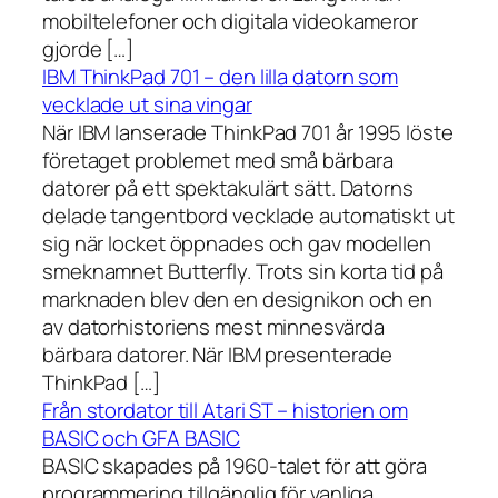
mobiltelefoner och digitala videokameror
gjorde […]
IBM ThinkPad 701 – den lilla datorn som
vecklade ut sina vingar
När IBM lanserade ThinkPad 701 år 1995 löste
företaget problemet med små bärbara
datorer på ett spektakulärt sätt. Datorns
delade tangentbord vecklade automatiskt ut
sig när locket öppnades och gav modellen
smeknamnet Butterfly. Trots sin korta tid på
marknaden blev den en designikon och en
av datorhistoriens mest minnesvärda
bärbara datorer. När IBM presenterade
ThinkPad […]
Från stordator till Atari ST – historien om
BASIC och GFA BASIC
BASIC skapades på 1960-talet för att göra
programmering tillgänglig för vanliga