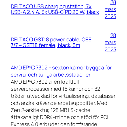
28
DELTACO USB charging station, 7x
mars
USB-A 2.4 A, 3x USB-C PD 20 W, black
2023
28
DELTACO GST18 power cable, CEE
mars
7/7 – GST18 female, black, 5m
2023
AMD EPYC 7302 – sexton kärnor byggda för
servrar och tunga arbetsstationer
AMD EPYC 7302 är en kraftfull
serverprocessor med 16 kärnor och 32
trådar, utvecklad för virtualisering, databaser
och andra krävande arbetsuppgifter. Med
Zen 2-arkitektur, 128 MB L3-cache,
åttakanaligt DDR4-minne och stöd för PCI
Express 4.0 erbjuder den fortfarande