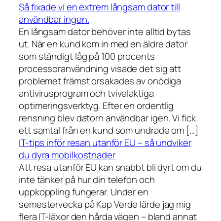
Så fixade vi en extrem långsam dator till
användbar ingen.
En långsam dator behöver inte alltid bytas
ut. När en kund kom in med en äldre dator
som ständigt låg på 100 procents
processoranvändning visade det sig att
problemet främst orsakades av onödiga
antivirusprogram och tvivelaktiga
optimeringsverktyg. Efter en ordentlig
rensning blev datorn användbar igen. Vi fick
ett samtal från en kund som undrade om […]
IT-tips inför resan utanför EU – så undviker
du dyra mobilkostnader
Att resa utanför EU kan snabbt bli dyrt om du
inte tänker på hur din telefon och
uppkoppling fungerar. Under en
semestervecka på Kap Verde lärde jag mig
flera IT-läxor den hårda vägen – bland annat