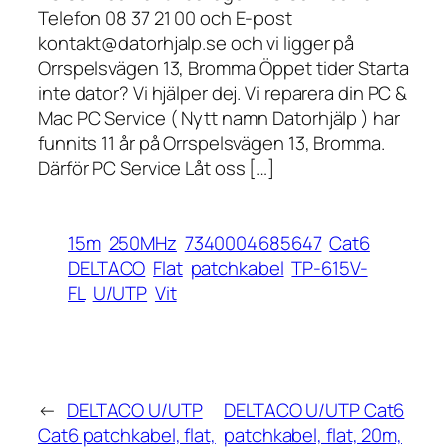
Telefon 08 37 21 00 och E-post
kontakt@datorhjalp.se och vi ligger på
Orrspelsvägen 13, Bromma Öppet tider Starta
inte dator? Vi hjälper dej. Vi reparera din PC &
Mac PC Service ( Nytt namn Datorhjälp ) har
funnits 11 år på Orrspelsvägen 13, Bromma.
Därför PC Service Låt oss […]
15m
250MHz
7340004685647
Cat6
DELTACO
Flat
patchkabel
TP-615V-
FL
U/UTP
Vit
←
DELTACO U/UTP
DELTACO U/UTP Cat6
Cat6 patchkabel, flat,
patchkabel, flat, 20m,