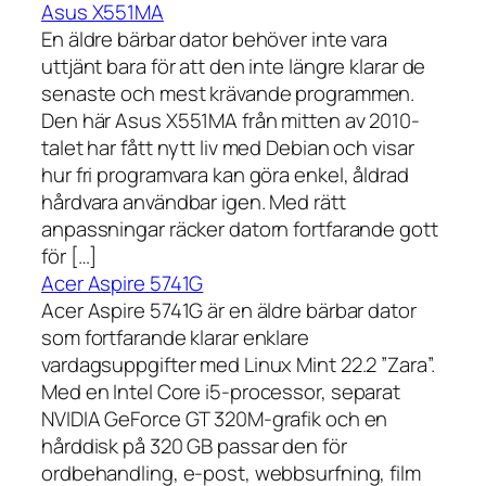
Asus X551MA
En äldre bärbar dator behöver inte vara
uttjänt bara för att den inte längre klarar de
senaste och mest krävande programmen.
Den här Asus X551MA från mitten av 2010-
talet har fått nytt liv med Debian och visar
hur fri programvara kan göra enkel, åldrad
hårdvara användbar igen. Med rätt
anpassningar räcker datorn fortfarande gott
för […]
Acer Aspire 5741G
Acer Aspire 5741G är en äldre bärbar dator
som fortfarande klarar enklare
vardagsuppgifter med Linux Mint 22.2 ”Zara”.
Med en Intel Core i5-processor, separat
NVIDIA GeForce GT 320M-grafik och en
hårddisk på 320 GB passar den för
ordbehandling, e-post, webbsurfning, film