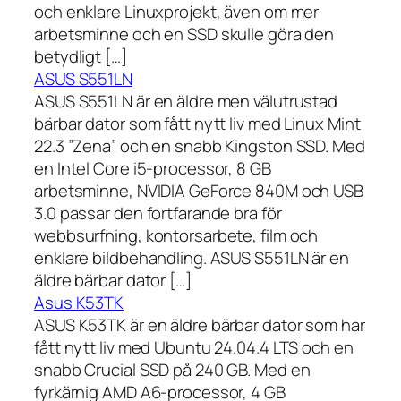
och enklare Linuxprojekt, även om mer
arbetsminne och en SSD skulle göra den
betydligt […]
ASUS S551LN
ASUS S551LN är en äldre men välutrustad
bärbar dator som fått nytt liv med Linux Mint
22.3 ”Zena” och en snabb Kingston SSD. Med
en Intel Core i5-processor, 8 GB
arbetsminne, NVIDIA GeForce 840M och USB
3.0 passar den fortfarande bra för
webbsurfning, kontorsarbete, film och
enklare bildbehandling. ASUS S551LN är en
äldre bärbar dator […]
Asus K53TK
ASUS K53TK är en äldre bärbar dator som har
fått nytt liv med Ubuntu 24.04.4 LTS och en
snabb Crucial SSD på 240 GB. Med en
fyrkärnig AMD A6-processor, 4 GB