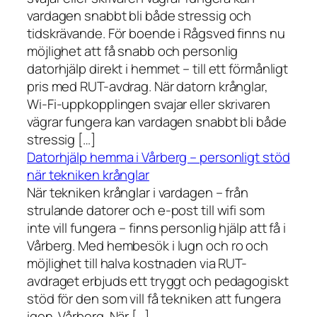
vardagen snabbt bli både stressig och
tidskrävande. För boende i Rågsved finns nu
möjlighet att få snabb och personlig
datorhjälp direkt i hemmet – till ett förmånligt
pris med RUT-avdrag. När datorn krånglar,
Wi-Fi-uppkopplingen svajar eller skrivaren
vägrar fungera kan vardagen snabbt bli både
stressig […]
Datorhjälp hemma i Vårberg – personligt stöd
när tekniken krånglar
När tekniken krånglar i vardagen – från
strulande datorer och e-post till wifi som
inte vill fungera – finns personlig hjälp att få i
Vårberg. Med hembesök i lugn och ro och
möjlighet till halva kostnaden via RUT-
avdraget erbjuds ett tryggt och pedagogiskt
stöd för den som vill få tekniken att fungera
igen. Vårberg. När […]