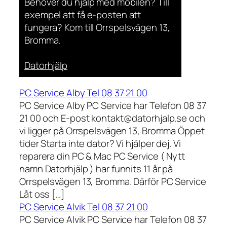
Behöver du hjälp med mobilen? Till
exempel att få e-posten att
fungera? Kom till Orrspelsvägen 13,
Bromma.
Datorhjälp
PC Service Alby Tel 08 37 21 00
PC Service Alby PC Service har Telefon 08 37
21 00 och E-post kontakt@datorhjalp.se och
vi ligger på Orrspelsvägen 13, Bromma Öppet
tider Starta inte dator? Vi hjälper dej. Vi
reparera din PC & Mac PC Service ( Nytt
namn Datorhjälp ) har funnits 11 år på
Orrspelsvägen 13, Bromma. Därför PC Service
Låt oss […]
PC Service Alvik Tel 08 37 21 00
PC Service Alvik PC Service har Telefon 08 37