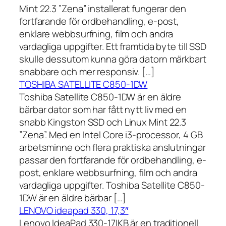
Mint 22.3 ”Zena” installerat fungerar den
fortfarande för ordbehandling, e-post,
enklare webbsurfning, film och andra
vardagliga uppgifter. Ett framtida byte till SSD
skulle dessutom kunna göra datorn märkbart
snabbare och mer responsiv. […]
TOSHIBA SATELLITE C850-1DW
Toshiba Satellite C850-1DW är en äldre
bärbar dator som har fått nytt liv med en
snabb Kingston SSD och Linux Mint 22.3
”Zena”. Med en Intel Core i3-processor, 4 GB
arbetsminne och flera praktiska anslutningar
passar den fortfarande för ordbehandling, e-
post, enklare webbsurfning, film och andra
vardagliga uppgifter. Toshiba Satellite C850-
1DW är en äldre bärbar […]
LENOVO ideapad 330, 17,3″
Lenovo IdeaPad 330-17IKB är en traditionell