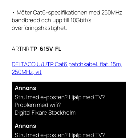
• Möter Cat6-specifikationen med 250MHz
bandbredd och upp till 10Gbit/s
överföringshastighet.
ARTNR
TP-615V-FL
DELTACO U/UTP Cat6 patchkabel, flat, 15m,
250MHz, vit
Annons
Strul med e-posten? Hjälp med TV?
Problem med wifi?
Digital Fixare Stockholm
Annons
Strul med e-posten? Hjälp med TV?