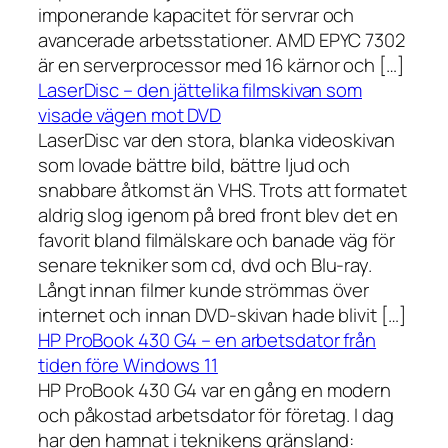
imponerande kapacitet för servrar och
avancerade arbetsstationer. AMD EPYC 7302
är en serverprocessor med 16 kärnor och […]
LaserDisc – den jättelika filmskivan som
visade vägen mot DVD
LaserDisc var den stora, blanka videoskivan
som lovade bättre bild, bättre ljud och
snabbare åtkomst än VHS. Trots att formatet
aldrig slog igenom på bred front blev det en
favorit bland filmälskare och banade väg för
senare tekniker som cd, dvd och Blu-ray.
Långt innan filmer kunde strömmas över
internet och innan DVD-skivan hade blivit […]
HP ProBook 430 G4 – en arbetsdator från
tiden före Windows 11
HP ProBook 430 G4 var en gång en modern
och påkostad arbetsdator för företag. I dag
har den hamnat i teknikens gränsland: