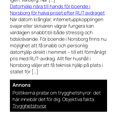
Datorhjälp nära till hands för boende i
Norsborg för halva priset efter RUT avdraget
När datorn krånglar, internetuppkopplingen
svajar eller skrivaren vägrar fungera kan
vardagen snabbt bli både stressig och
tidskrävande. För boende i Norsborg finns nu
möjlighet att få snabb och personlig
datorhjälp direkt i hemmet – till ett förmånligt
pris med RUT-avdrag. Allt fler hushåll i
Norsborg väljer att få teknisk hjälp på plats i
stället för […]
Annons
Politikerna pratar om trygghetshyror: det
här innebär det för dig. Objektiva fakta.
Trygghetshyror