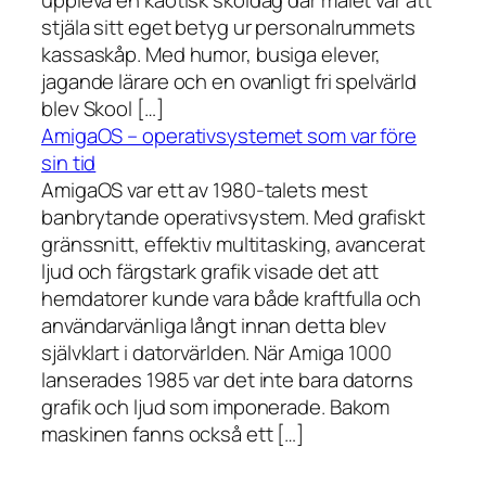
uppleva en kaotisk skoldag där målet var att
stjäla sitt eget betyg ur personalrummets
kassaskåp. Med humor, busiga elever,
jagande lärare och en ovanligt fri spelvärld
blev Skool […]
AmigaOS – operativsystemet som var före
sin tid
AmigaOS var ett av 1980-talets mest
banbrytande operativsystem. Med grafiskt
gränssnitt, effektiv multitasking, avancerat
ljud och färgstark grafik visade det att
hemdatorer kunde vara både kraftfulla och
användarvänliga långt innan detta blev
självklart i datorvärlden. När Amiga 1000
lanserades 1985 var det inte bara datorns
grafik och ljud som imponerade. Bakom
maskinen fanns också ett […]