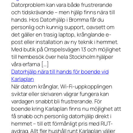
Datorproblem kan vara både frustrerande
och tidskrävande – men hjälp finns nära till
hands. Hos Datorhjälp i Bromma får du
personlig och kunnig support, oavsett om
det gäller en trasig laptop, krånglande e-
post eller installation av ny teknik i hemmet.
Med butik på Orrspelsvägen 13 och möjlighet
till hembesök över hela Stockholm hjälper
våra erfarna […]
Datorhjälp nära till hands för boende vid
Karlaplan
När datorn krånglar, Wi-Fi-uppkopplingen
sviktar eller skrivaren vägrar fungera kan
vardagen snabbt bli frustrerande. För
boende kring Karlaplan finns nu möjlighet att
få snabb och personlig datorhjälp direkt i
hemmet – till ett förmånligt pris med RUT-
avdrag. Allt fler hushåll runt Karlaplan väljer