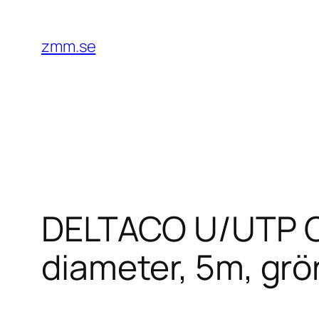
Hoppa
till
zmm.se
innehåll
DELTACO U/UTP Ca
diameter, 5m, grö