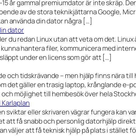
0–15 år gammal premiumdator är inte skräp. Den 
oende av de stora teknikjättarna Google, Mic
 kan använda din dator några […]
din dator
der du redan Linux utan att veta om det. Linu
 kunna hantera filer, kommunicera med intern
 släppt under en licens som gör att […]
 och tidskrävande – men hjälp finns nära till
 det gäller en trasig laptop, krånglande e-post 
och möjlighet till hembesök över hela Stockho
d Karlaplan
 sviktar eller skrivaren vägrar fungera kan va
t att få snabb och personlig datorhjälp direkt 
 väljer att få teknisk hjälp på plats i stället fö