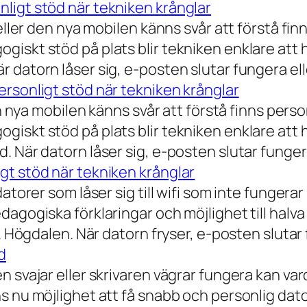
ligt stöd när tekniken krånglar
eller den nya mobilen känns svår att förstå finn
iskt stöd på plats blir tekniken enklare att 
 datorn låser sig, e-posten slutar fungera ell
rsonligt stöd när tekniken krånglar
n nya mobilen känns svår att förstå finns person
iskt stöd på plats blir tekniken enklare att 
 När datorn låser sig, e-posten slutar fungera
gt stöd när tekniken krånglar
torer som låser sig till wifi som inte fungerar 
dagogiska förklaringar och möjlighet till hal
a. Högdalen. När datorn fryser, e-posten slutar
d
n svajar eller skrivaren vägrar fungera kan va
 nu möjlighet att få snabb och personlig datorh