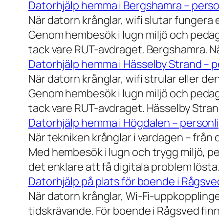
Datorhjälp hemma i Bergshamra – person
När datorn krånglar, wifi slutar fungera 
Genom hembesök i lugn miljö och pedagog
tack vare RUT-avdraget. Bergshamra. När
Datorhjälp hemma i Hässelby Strand – pe
När datorn krånglar, wifi strular eller de
Genom hembesök i lugn miljö och pedagog
tack vare RUT-avdraget. Hässelby Strand.
Datorhjälp hemma i Högdalen – personli
När tekniken krånglar i vardagen – från da
Med hembesök i lugn och trygg miljö, pe
det enklare att få digitala problem löst
Datorhjälp på plats för boende i Rågsve
När datorn krånglar, Wi-Fi-uppkopplinge
tidskrävande. För boende i Rågsved finns