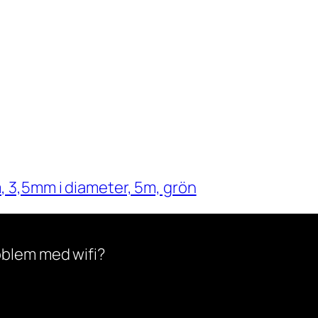
 3,5mm i diameter, 5m, grön
oblem med wifi?