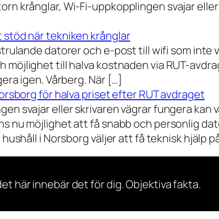
orn krånglar, Wi-Fi-uppkopplingen svajar elle
 stöd när tekniken krånglar
rulande datorer och e-post till wifi som inte vil
 möjlighet till halva kostnaden via RUT-avdr
gera igen. Vårberg. När […]
Norsborg för halva priset efter RUT avdraget
gen svajar eller skrivaren vägrar fungera kan 
s nu möjlighet att få snabb och personlig dator
ushåll i Norsborg väljer att få teknisk hjälp på 
et här innebär det för dig. Objektiva fakta.