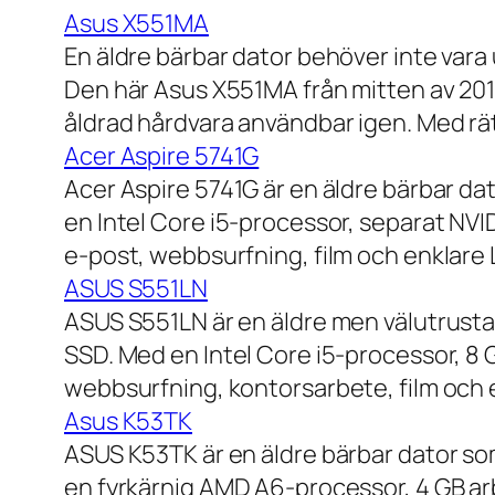
Asus X551MA
En äldre bärbar dator behöver inte vara
Den här Asus X551MA från mitten av 2010-
åldrad hårdvara användbar igen. Med rät
Acer Aspire 5741G
Acer Aspire 5741G är en äldre bärbar da
en Intel Core i5-processor, separat NV
e-post, webbsurfning, film och enklare
ASUS S551LN
ASUS S551LN är en äldre men välutrustad
SSD. Med en Intel Core i5-processor, 8
webbsurfning, kontorsarbete, film och e
Asus K53TK
ASUS K53TK är en äldre bärbar dator so
en fyrkärnig AMD A6-processor, 4 GB ar