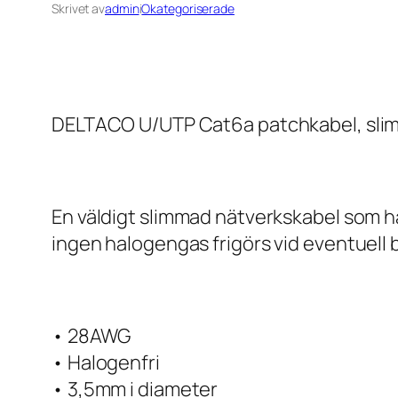
Skrivet av
admin
i
Okategoriserade
DELTACO U/UTP Cat6a patchkabel, slim,
En väldigt slimmad nätverkskabel som har
ingen halogengas frigörs vid eventuell 
• 28AWG
• Halogenfri
• 3,5mm i diameter