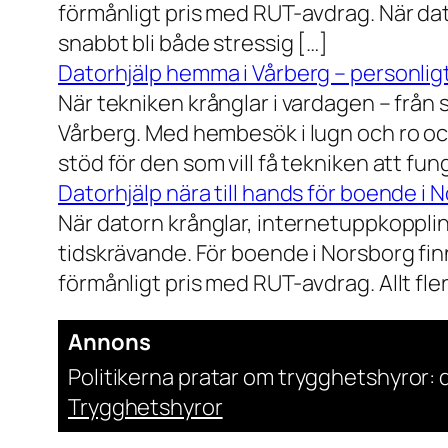
förmånligt pris med RUT-avdrag. När dat
snabbt bli både stressig […]
Datorhjälp hemma i Vårberg – personligt
När tekniken krånglar i vardagen – från st
Vårberg. Med hembesök i lugn och ro och
stöd för den som vill få tekniken att fun
Datorhjälp nära till hands för boende i 
När datorn krånglar, internetuppkopplin
tidskrävande. För boende i Norsborg finn
förmånligt pris med RUT-avdrag. Allt fler h
Annons
Politikerna pratar om trygghetshyror: d
Trygghetshyror