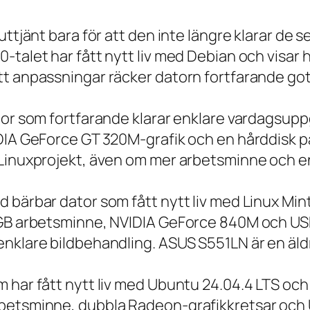
 uttjänt bara för att den inte längre klarar 
talet har fått nytt liv med Debian och visar h
t anpassningar räcker datorn fortfarande gott
tor som fortfarande klarar enklare vardagsuppg
IDIA GeForce GT 320M-grafik och en hårddisk p
 Linuxprojekt, även om mer arbetsminne och en
 bärbar dator som fått nytt liv med Linux Min
 GB arbetsminne, NVIDIA GeForce 840M och USB
nklare bildbehandling. ASUS S551LN är en äld
m har fått nytt liv med Ubuntu 24.04.4 LTS oc
betsminne, dubbla Radeon-grafikkretsar och U