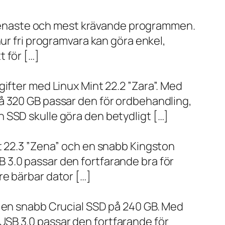
de senaste och mest krävande programmen.
ur fri programvara kan göra enkel,
 för […]
ifter med Linux Mint 22.2 ”Zara”. Med
å 320 GB passar den för ordbehandling,
 SSD skulle göra den betydligt […]
t 22.3 ”Zena” och en snabb Kingston
 3.0 passar den fortfarande bra för
re bärbar dator […]
h en snabb Crucial SSD på 240 GB. Med
SB 3.0 passar den fortfarande för