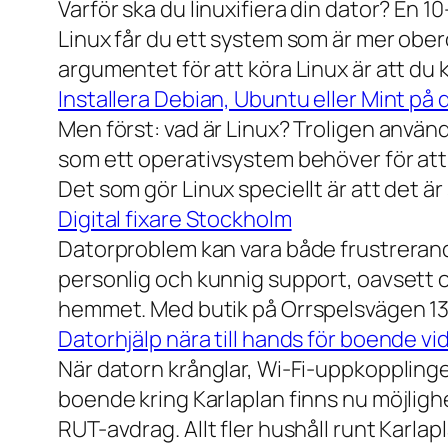
Varför ska du linuxifiera din dator? En 1
Linux får du ett system som är mer ober
argumentet för att köra Linux är att du
Installera Debian, Ubuntu eller Mint på 
Men först: vad är Linux? Troligen använ
som ett operativsystem behöver för att
Det som gör Linux speciellt är att det är
Digital fixare Stockholm
Datorproblem kan vara både frustrerande
personlig och kunnig support, oavsett om
hemmet. Med butik på Orrspelsvägen 13 
Datorhjälp nära till hands för boende vi
När datorn krånglar, Wi-Fi-uppkopplingen
boende kring Karlaplan finns nu möjlighe
RUT-avdrag. Allt fler hushåll runt Karlaplan