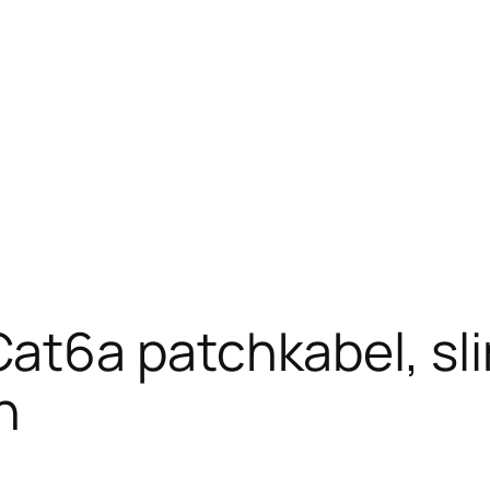
t6a patchkabel, sli
n