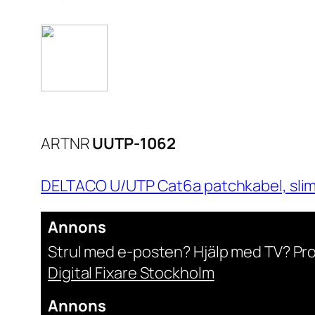
ARTNR
UUTP-1062
DELTACO U/UTP Cat6a patchkabel, slim,
Annons
Strul med e-posten? Hjälp med TV? Pr
Digital Fixare Stockholm
Annons