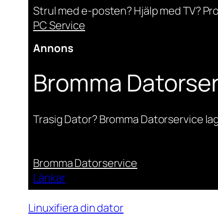
Strul med e-posten? Hjälp med TV? Pr
PC Service
Annons
Bromma Datorser
Trasig Dator? Bromma Datorservice lag
Bromma Datorservice
Länkar
Linuxifiera din dator