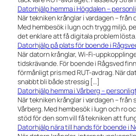
Datorhjälp hemma i Högdalen – personli
När tekniken krånglar i vardagen – från da
Med hembesök i lugn och trygg miljö, pe
det enklare att få digitala problem löst
Datorhjälp på plats för boende i Rågsve
När datorn krånglar, Wi-Fi-uppkopplinge
tidskrävande. För boende i Rågsved finns
förmånligt pris med RUT-avdrag. När dat
snabbt bli både stressig […]
Datorhjälp hemma i Vårberg – personligt
När tekniken krånglar i vardagen – från st
Vårberg. Med hembesök i lugn och ro och
stöd för den som vill få tekniken att fun
Datorhjälp nära till hands för boende i 