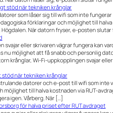
gt stöd när tekniken krånglar
torer som låser sig till wifi som inte fungerar 
dagogiska förklaringar och möjlighet till hal
a. Högdalen. När datorn fryser, e-posten slutar
d
n svajar eller skrivaren vägrar fungera kan va
 nu möjlighet att få snabb och personlig datorh
orn krånglar, Wi-Fi-uppkopplingen svajar elle
 stöd när tekniken krånglar
rulande datorer och e-post till wifi som inte vil
 möjlighet till halva kostnaden via RUT-avdr
gera igen. Vårberg. När […]
Norsborg för halva priset efter RUT avdraget