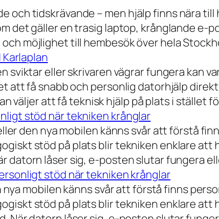
 och tidskrävande – men hjälp finns nära till
 det gäller en trasig laptop, krånglande e-post 
och möjlighet till hembesök över hela Stockho
d Karlaplan
 sviktar eller skrivaren vägrar fungera kan va
t att få snabb och personlig datorhjälp direkt 
 väljer att få teknisk hjälp på plats i stället fö
ligt stöd när tekniken krånglar
eller den nya mobilen känns svår att förstå finn
iskt stöd på plats blir tekniken enklare att 
 datorn låser sig, e-posten slutar fungera ell
rsonligt stöd när tekniken krånglar
n nya mobilen känns svår att förstå finns person
iskt stöd på plats blir tekniken enklare att 
 När datorn låser sig, e-posten slutar fungera