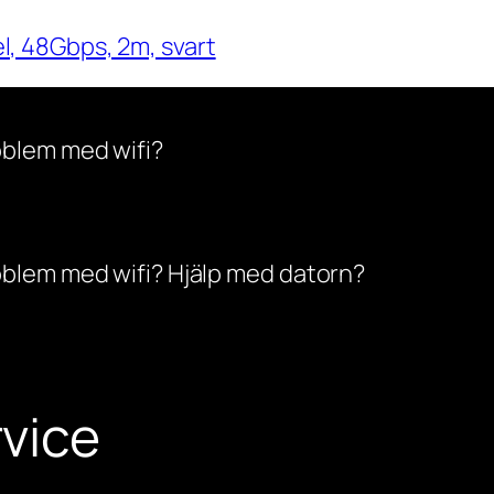
, 48Gbps, 2m, svart
oblem med wifi?
oblem med wifi? Hjälp med datorn?
vice