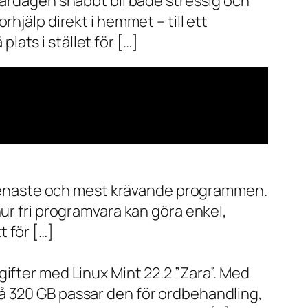
vardagen snabbt bli både stressig och
hjälp direkt i hemmet – till ett
plats i stället för […]
de senaste och mest krävande programmen.
ur fri programvara kan göra enkel,
 för […]
ifter med Linux Mint 22.2 ”Zara”. Med
å 320 GB passar den för ordbehandling,