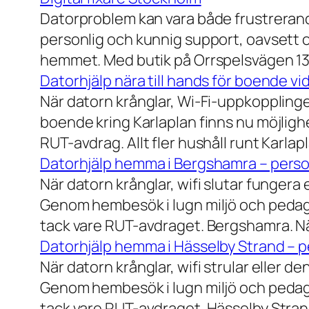
Datorproblem kan vara både frustrerande
personlig och kunnig support, oavsett om
hemmet. Med butik på Orrspelsvägen 13 
Datorhjälp nära till hands för boende vi
När datorn krånglar, Wi-Fi-uppkopplingen
boende kring Karlaplan finns nu möjlighe
RUT-avdrag. Allt fler hushåll runt Karlaplan
Datorhjälp hemma i Bergshamra – person
När datorn krånglar, wifi slutar fungera 
Genom hembesök i lugn miljö och pedagog
tack vare RUT-avdraget. Bergshamra. När
Datorhjälp hemma i Hässelby Strand – pe
När datorn krånglar, wifi strular eller de
Genom hembesök i lugn miljö och pedagog
tack vare RUT-avdraget. Hässelby Strand.