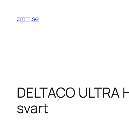
Hoppa
till
zmm.se
innehåll
DELTACO ULTRA H
svart