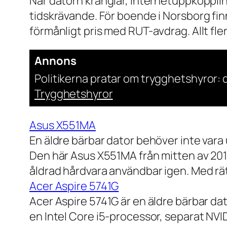
När datorn krånglar, internetuppkopplin
tidskrävande. För boende i Norsborg finn
förmånligt pris med RUT-avdrag. Allt fler h
Annons
Politikerna pratar om trygghetshyror: d
Trygghetshyror
Asus X551MA
En äldre bärbar dator behöver inte vara
Den här Asus X551MA från mitten av 2010-
åldrad hårdvara användbar igen. Med rät
Acer Aspire 5741G
Acer Aspire 5741G är en äldre bärbar da
en Intel Core i5-processor, separat NV