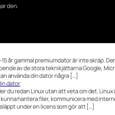
ar den.
0–15 år gammal premiumdator är inte skräp. Den 
oende av de stora teknikjättarna Google, Mic
 kan använda din dator några […]
din dator
der du redan Linux utan att veta om det. Linu
 kunna hantera filer, kommunicera med intern
 släppt under en licens som gör att […]