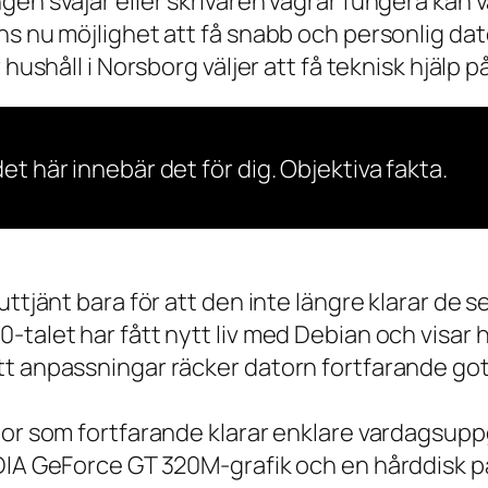
gen svajar eller skrivaren vägrar fungera kan 
s nu möjlighet att få snabb och personlig dator
ushåll i Norsborg väljer att få teknisk hjälp på 
et här innebär det för dig. Objektiva fakta.
 uttjänt bara för att den inte längre klarar 
talet har fått nytt liv med Debian och visar h
t anpassningar räcker datorn fortfarande gott
tor som fortfarande klarar enklare vardagsuppg
IDIA GeForce GT 320M-grafik och en hårddisk p