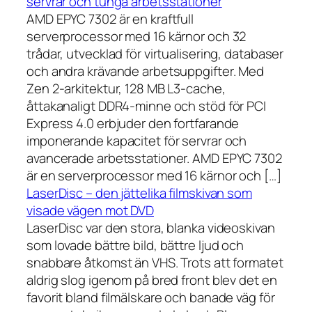
servrar och tunga arbetsstationer
AMD EPYC 7302 är en kraftfull
serverprocessor med 16 kärnor och 32
trådar, utvecklad för virtualisering, databaser
och andra krävande arbetsuppgifter. Med
Zen 2-arkitektur, 128 MB L3-cache,
åttakanaligt DDR4-minne och stöd för PCI
Express 4.0 erbjuder den fortfarande
imponerande kapacitet för servrar och
avancerade arbetsstationer. AMD EPYC 7302
är en serverprocessor med 16 kärnor och […]
LaserDisc – den jättelika filmskivan som
visade vägen mot DVD
LaserDisc var den stora, blanka videoskivan
som lovade bättre bild, bättre ljud och
snabbare åtkomst än VHS. Trots att formatet
aldrig slog igenom på bred front blev det en
favorit bland filmälskare och banade väg för