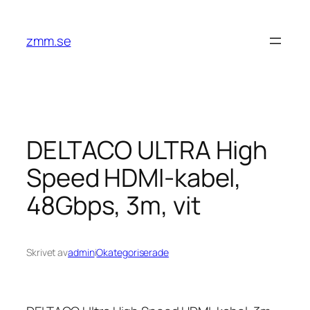
Hoppa
till
zmm.se
innehåll
DELTACO ULTRA High
Speed HDMI-kabel,
48Gbps, 3m, vit
Skrivet av
admin
i
Okategoriserade