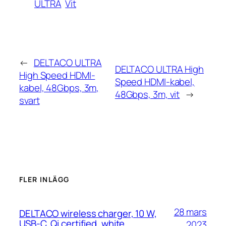
ULTRA
Vit
←
DELTACO ULTRA
DELTACO ULTRA High
High Speed HDMI-
Speed HDMI-kabel,
kabel, 48Gbps, 3m,
48Gbps, 3m, vit
→
svart
FLER INLÄGG
28 mars
DELTACO wireless charger, 10 W,
USB-C, Qi certified, white
2023