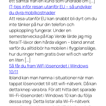
ett samtal från en kund som undrade om […]
IT-tips inför resan utanför EU – så undviker
du dyra mobilkostnader
Att resa utanför EU kan snabbt bli dyrt om du
inte tänker på hur din telefon och
uppkoppling fungerar. Under en
semestervecka på Kap Verde lärde jag mig
flera IT-läxor den hårda vägen – bland annat
varför du alltid bör ha mobilen i flygplansläge,
hur du ringer hem gratis över wifi och varför
en liten […]
Så får du fram WiFi lösenordet i Windows
10/11
Ibland kan man hamna i situationer när man
tappat lösenordet till sitt wifi-nätverk. Då kan
detta knep vara bra. För att hitta det sparade
Wi-Fi-lösenordet i Windows 10 kan du följa
dessa steg: Detta listar alla Wi-Fi-nätverk