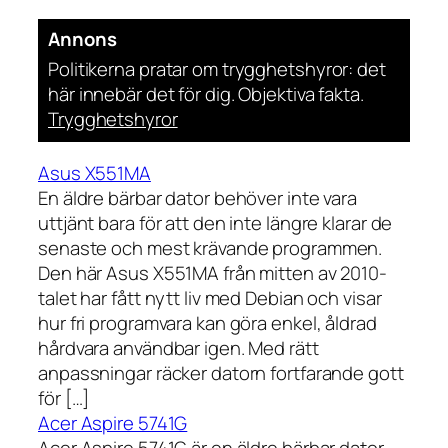
Annons
Politikerna pratar om trygghetshyror: det
här innebär det för dig. Objektiva fakta.
Trygghetshyror
Asus X551MA
En äldre bärbar dator behöver inte vara
uttjänt bara för att den inte längre klarar de
senaste och mest krävande programmen.
Den här Asus X551MA från mitten av 2010-
talet har fått nytt liv med Debian och visar
hur fri programvara kan göra enkel, åldrad
hårdvara användbar igen. Med rätt
anpassningar räcker datorn fortfarande gott
för […]
Acer Aspire 5741G
Acer Aspire 5741G är en äldre bärbar dator