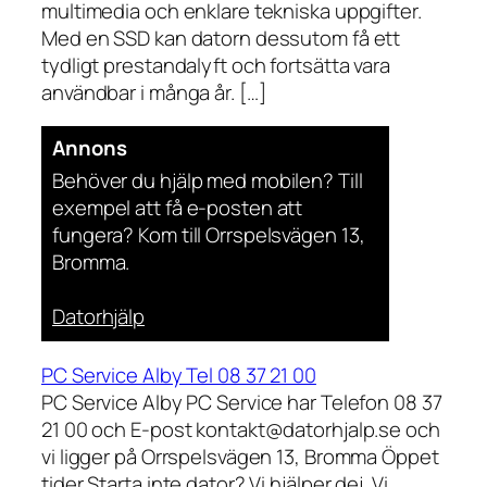
multimedia och enklare tekniska uppgifter.
Med en SSD kan datorn dessutom få ett
tydligt prestandalyft och fortsätta vara
användbar i många år. […]
Annons
Behöver du hjälp med mobilen? Till
exempel att få e-posten att
fungera? Kom till Orrspelsvägen 13,
Bromma.
Datorhjälp
PC Service Alby Tel 08 37 21 00
PC Service Alby PC Service har Telefon 08 37
21 00 och E-post kontakt@datorhjalp.se och
vi ligger på Orrspelsvägen 13, Bromma Öppet
tider Starta inte dator? Vi hjälper dej. Vi