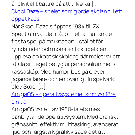
år blivit allt bättre på att tillverka […]
Skool Daze – spelet som gjorde skolan till ett
öppet kaos
När Skool Daze släpptes 1984 till ZX
Spectrum var det något helt annat än de
flesta spel på marknaden. I stället för
rymdstrider och monster fick spelaren
uppleva en kaotisk skoldag där målet var att
stjäla sitt eget betyg ur personalrummets
kassaskåp. Med humor, busiga elever,
jagande lärare och en ovanligt fri spelvärld
blev Skool […]
AmigaOS – operativsystemet som var före
sin tid
AmigaOS var ett av 1980-talets mest
banbrytande operativsystem. Med grafiskt
gränssnitt, effektiv multitasking, avancerat
ljud och färgstark grafik visade det att