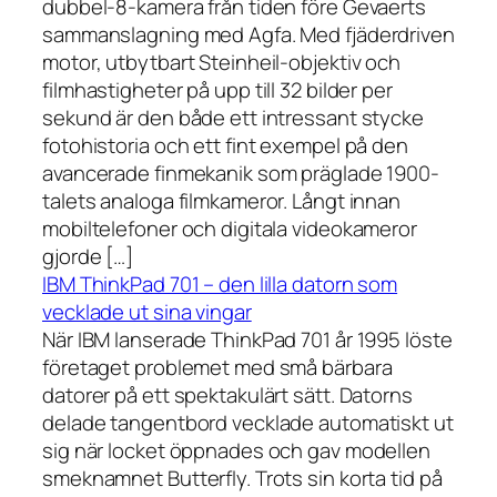
dubbel-8-kamera från tiden före Gevaerts
sammanslagning med Agfa. Med fjäderdriven
motor, utbytbart Steinheil-objektiv och
filmhastigheter på upp till 32 bilder per
sekund är den både ett intressant stycke
fotohistoria och ett fint exempel på den
avancerade finmekanik som präglade 1900-
talets analoga filmkameror. Långt innan
mobiltelefoner och digitala videokameror
gjorde […]
IBM ThinkPad 701 – den lilla datorn som
vecklade ut sina vingar
När IBM lanserade ThinkPad 701 år 1995 löste
företaget problemet med små bärbara
datorer på ett spektakulärt sätt. Datorns
delade tangentbord vecklade automatiskt ut
sig när locket öppnades och gav modellen
smeknamnet Butterfly. Trots sin korta tid på