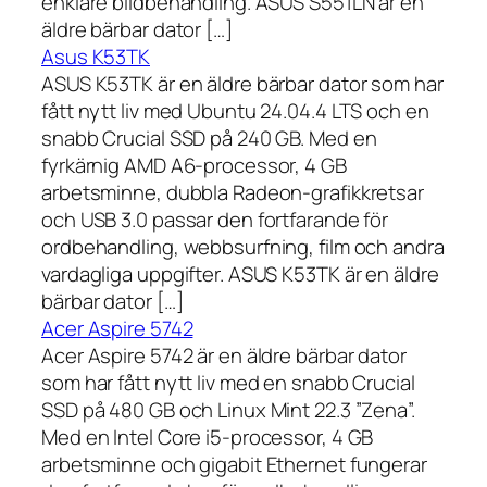
enklare bildbehandling. ASUS S551LN är en
äldre bärbar dator […]
Asus K53TK
ASUS K53TK är en äldre bärbar dator som har
fått nytt liv med Ubuntu 24.04.4 LTS och en
snabb Crucial SSD på 240 GB. Med en
fyrkärnig AMD A6-processor, 4 GB
arbetsminne, dubbla Radeon-grafikkretsar
och USB 3.0 passar den fortfarande för
ordbehandling, webbsurfning, film och andra
vardagliga uppgifter. ASUS K53TK är en äldre
bärbar dator […]
Acer Aspire 5742
Acer Aspire 5742 är en äldre bärbar dator
som har fått nytt liv med en snabb Crucial
SSD på 480 GB och Linux Mint 22.3 ”Zena”.
Med en Intel Core i5-processor, 4 GB
arbetsminne och gigabit Ethernet fungerar