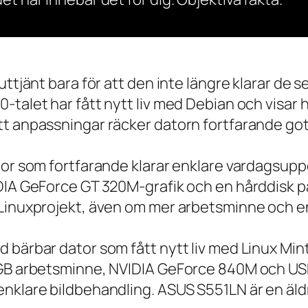
 uttjänt bara för att den inte längre klarar 
talet har fått nytt liv med Debian och visar h
t anpassningar räcker datorn fortfarande gott
tor som fortfarande klarar enklare vardagsuppg
IDIA GeForce GT 320M-grafik och en hårddisk p
 Linuxprojekt, även om mer arbetsminne och en
 bärbar dator som fått nytt liv med Linux Min
 GB arbetsminne, NVIDIA GeForce 840M och USB
nklare bildbehandling. ASUS S551LN är en äld