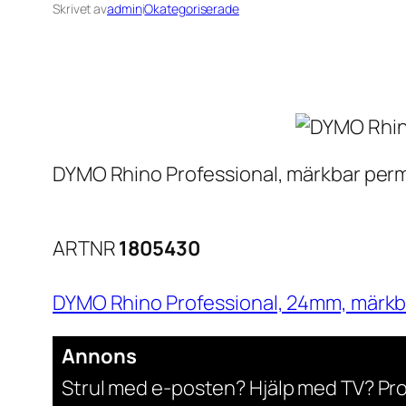
Skrivet av
admin
i
Okategoriserade
DYMO Rhino Professional, märkbar perman
ARTNR
1805430
DYMO Rhino Professional, 24mm, märkbar 
Annons
Strul med e-posten? Hjälp med TV? Pr