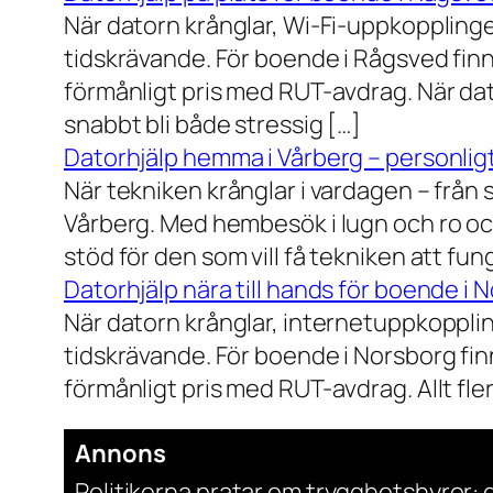
När datorn krånglar, Wi-Fi-uppkopplinge
tidskrävande. För boende i Rågsved finns
förmånligt pris med RUT-avdrag. När dat
snabbt bli både stressig […]
Datorhjälp hemma i Vårberg – personligt
När tekniken krånglar i vardagen – från st
Vårberg. Med hembesök i lugn och ro och
stöd för den som vill få tekniken att fun
Datorhjälp nära till hands för boende i 
När datorn krånglar, internetuppkopplin
tidskrävande. För boende i Norsborg finn
förmånligt pris med RUT-avdrag. Allt fler h
Annons
Politikerna pratar om trygghetshyror: d