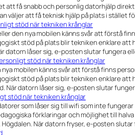
t att få snabb och personlig datorhjälp direkt 
 väljer att få teknisk hjälp på plats i stället fö
ligt stöd när tekniken krånglar
eller den nya mobilen känns svår att förstå finn
iskt stöd på plats blir tekniken enklare att 
 datorn låser sig, e-posten slutar fungera ell
rsonligt stöd när tekniken krånglar
n nya mobilen känns svår att förstå finns person
iskt stöd på plats blir tekniken enklare att 
 När datorn låser sig, e-posten slutar fungera
gt stöd när tekniken krånglar
torer som låser sig till wifi som inte fungerar 
dagogiska förklaringar och möjlighet till hal
a. Högdalen. När datorn fryser, e-posten slutar
d