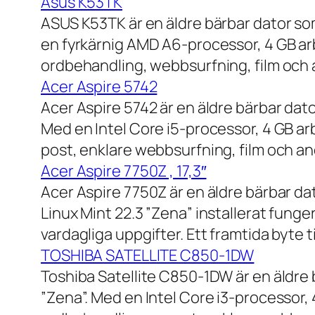
Asus K53TK
ASUS K53TK är en äldre bärbar dator so
en fyrkärnig AMD A6-processor, 4 GB ar
ordbehandling, webbsurfning, film och a
Acer Aspire 5742
Acer Aspire 5742 är en äldre bärbar dato
Med en Intel Core i5-processor, 4 GB a
post, enklare webbsurfning, film och and
Acer Aspire 7750Z , 17,3″
Acer Aspire 7750Z är en äldre bärbar d
Linux Mint 22.3 ”Zena” installerat fung
vardagliga uppgifter. Ett framtida byte
TOSHIBA SATELLITE C850-1DW
Toshiba Satellite C850-1DW är en äldre 
”Zena”. Med en Intel Core i3-processor,