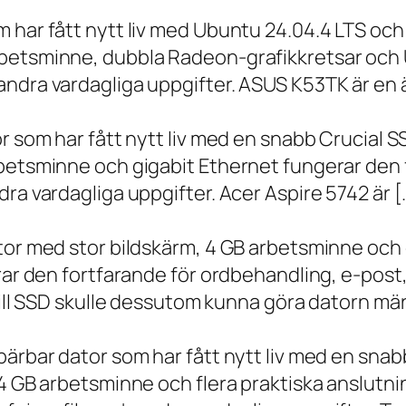
m har fått nytt liv med Ubuntu 24.04.4 LTS oc
betsminne, dubbla Radeon-grafikkretsar och U
ndra vardagliga uppgifter. ASUS K53TK är en ä
r som har fått nytt liv med en snabb Crucial S
rbetsminne och gigabit Ethernet fungerar den 
ra vardagliga uppgifter. Acer Aspire 5742 är [
ator med stor bildskärm, 4 GB arbetsminne oc
erar den fortfarande för ordbehandling, e-post
 till SSD skulle dessutom kunna göra datorn m
bärbar dator som har fått nytt liv med en sna
 4 GB arbetsminne och flera praktiska anslutni