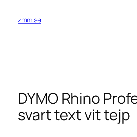
Hoppa
till
zmm.se
innehåll
DYMO Rhino Profes
svart text vit tejp