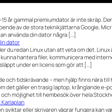
0–15 år gammal premiumdator är inte skräp. Den 
oende av de stora teknikjättarna Google, Mic
 kan använda din dator några […]
din dator
der du redan Linux utan att veta om det. Linu
 kunna hantera filer, kommunicera med intern
 släppt under en licens som gör att […]
 och tidskrävande – men hjälp finns nära till
 det gäller en trasig laptop, krånglande e-post 
och möjlighet till hembesök över hela Stockho
d Karlaplan
 sviktar eller skrivaren vägrar fungera kan va