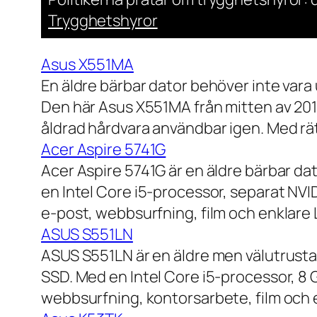
Trygghetshyror
Asus X551MA
En äldre bärbar dator behöver inte vara
Den här Asus X551MA från mitten av 2010-
åldrad hårdvara användbar igen. Med rät
Acer Aspire 5741G
Acer Aspire 5741G är en äldre bärbar da
en Intel Core i5-processor, separat NV
e-post, webbsurfning, film och enklare
ASUS S551LN
ASUS S551LN är en äldre men välutrustad
SSD. Med en Intel Core i5-processor, 8
webbsurfning, kontorsarbete, film och e