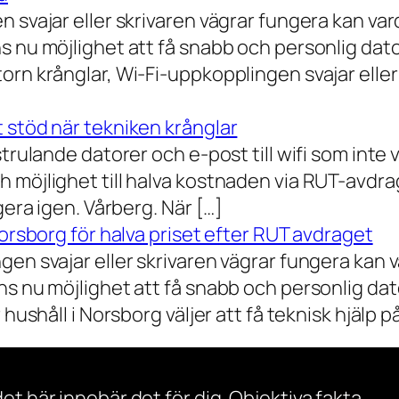
n svajar eller skrivaren vägrar fungera kan va
 nu möjlighet att få snabb och personlig datorh
orn krånglar, Wi-Fi-uppkopplingen svajar elle
 stöd när tekniken krånglar
rulande datorer och e-post till wifi som inte vil
 möjlighet till halva kostnaden via RUT-avdr
gera igen. Vårberg. När […]
Norsborg för halva priset efter RUT avdraget
gen svajar eller skrivaren vägrar fungera kan 
s nu möjlighet att få snabb och personlig dator
ushåll i Norsborg väljer att få teknisk hjälp på 
et här innebär det för dig. Objektiva fakta.