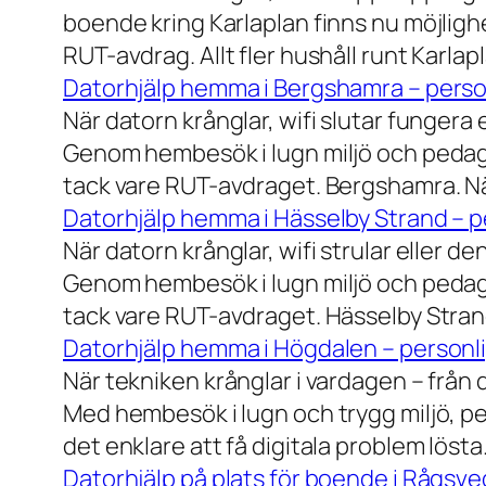
boende kring Karlaplan finns nu möjlighe
RUT-avdrag. Allt fler hushåll runt Karlaplan
Datorhjälp hemma i Bergshamra – person
När datorn krånglar, wifi slutar fungera 
Genom hembesök i lugn miljö och pedagog
tack vare RUT-avdraget. Bergshamra. När
Datorhjälp hemma i Hässelby Strand – pe
När datorn krånglar, wifi strular eller de
Genom hembesök i lugn miljö och pedagog
tack vare RUT-avdraget. Hässelby Strand.
Datorhjälp hemma i Högdalen – personli
När tekniken krånglar i vardagen – från da
Med hembesök i lugn och trygg miljö, pe
det enklare att få digitala problem löst
Datorhjälp på plats för boende i Rågsve