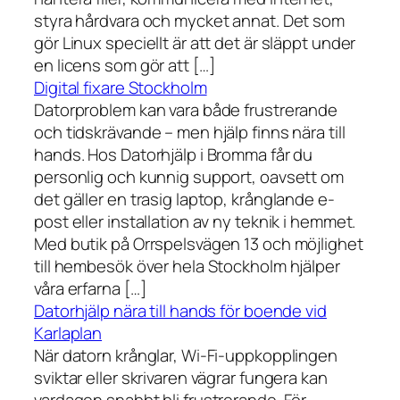
styra hårdvara och mycket annat. Det som
gör Linux speciellt är att det är släppt under
en licens som gör att […]
Digital fixare Stockholm
Datorproblem kan vara både frustrerande
och tidskrävande – men hjälp finns nära till
hands. Hos Datorhjälp i Bromma får du
personlig och kunnig support, oavsett om
det gäller en trasig laptop, krånglande e-
post eller installation av ny teknik i hemmet.
Med butik på Orrspelsvägen 13 och möjlighet
till hembesök över hela Stockholm hjälper
våra erfarna […]
Datorhjälp nära till hands för boende vid
Karlaplan
När datorn krånglar, Wi-Fi-uppkopplingen
sviktar eller skrivaren vägrar fungera kan
vardagen snabbt bli frustrerande. För