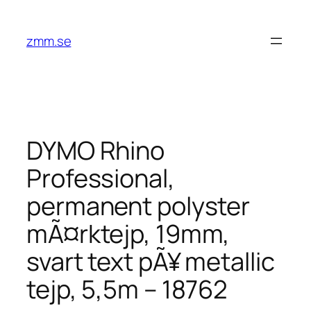
Hoppa
till
zmm.se
innehåll
DYMO Rhino
Professional,
permanent polyster
mÃ¤rktejp, 19mm,
svart text pÃ¥ metallic
tejp, 5,5m – 18762