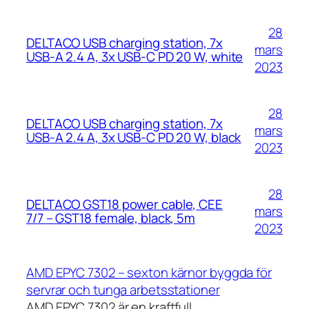
28
DELTACO USB charging station, 7x
mars
USB-A 2.4 A, 3x USB-C PD 20 W, white
2023
28
DELTACO USB charging station, 7x
mars
USB-A 2.4 A, 3x USB-C PD 20 W, black
2023
28
DELTACO GST18 power cable, CEE
mars
7/7 – GST18 female, black, 5m
2023
AMD EPYC 7302 – sexton kärnor byggda för
servrar och tunga arbetsstationer
AMD EPYC 7302 är en kraftfull