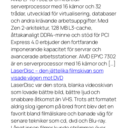
serverprocessor med 16 kärnor och 32
trådar, utvecklad för virtualisering, databaser
och andra krävande arbetsuppgifter. Med
Zen 2-arkitektur, 128 MB L3-cache,
åttakanaligt DDR4-minne och stöd för PCI
Express 4.0 erbjuder den fortfarande
imponerande kapacitet för servrar och
avancerade arbetsstationer. AMD EPYC 7302
är en serverprocessor med 16 kärnor och […]
LaserDisc – den jättelika filmskivan som
visade vägen mot DVD
LaserDisc var den stora, blanka videoskivan
som lovade bättre bild, bättre ljud och
snabbare åtkomst än VHS. Trots att formatet
aldrig slog igenom på bred front blev det en
favorit bland filmälskare och banade väg för
senare tekniker som cd, dvd och Blu-ray.
Långt innan filmer kunde strömmas över