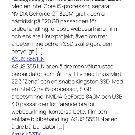
Med en Intel Core i5-processor, separat
NVIDIA GeForce GT 320M-grafik och en
hårddisk på 320 GB passar den för
ordbehandling, e-post, webbsurfning, film
och enklare Linuxprojekt, även om mer
arbetsminne och en SSD skulle göra den
betydligt […]
ASUS S551LN
ASUS S551LN är en äldre men välutrustad
bärbar dator som fått nytt liv med Linux Mint
22.3 ”Zena” och en snabb Kingston SSD. Med
en Intel Core i5-processor, 8 GB
arbetsminne, NVIDIA GeForce 840M och USB
3.0 passar den fortfarande bra för
webbsurfning, kontorsarbete, film och
enklare bildbehandling. ASUS S551LN är en
äldre bärbar dator […]
Asus K53TK