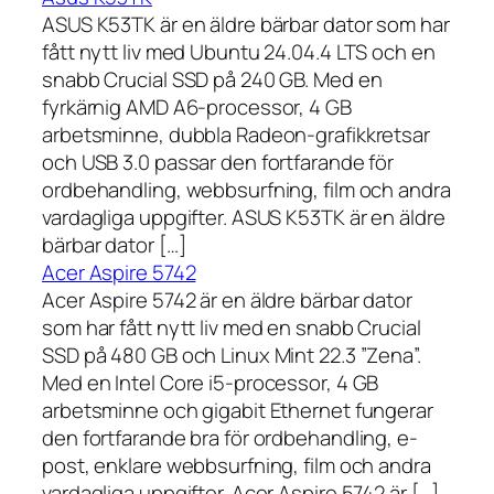
ASUS K53TK är en äldre bärbar dator som har
fått nytt liv med Ubuntu 24.04.4 LTS och en
snabb Crucial SSD på 240 GB. Med en
fyrkärnig AMD A6-processor, 4 GB
arbetsminne, dubbla Radeon-grafikkretsar
och USB 3.0 passar den fortfarande för
ordbehandling, webbsurfning, film och andra
vardagliga uppgifter. ASUS K53TK är en äldre
bärbar dator […]
Acer Aspire 5742
Acer Aspire 5742 är en äldre bärbar dator
som har fått nytt liv med en snabb Crucial
SSD på 480 GB och Linux Mint 22.3 ”Zena”.
Med en Intel Core i5-processor, 4 GB
arbetsminne och gigabit Ethernet fungerar
den fortfarande bra för ordbehandling, e-
post, enklare webbsurfning, film och andra
vardagliga uppgifter. Acer Aspire 5742 är […]