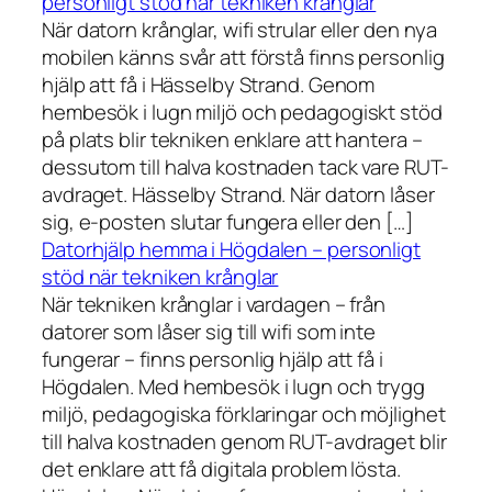
personligt stöd när tekniken krånglar
När datorn krånglar, wifi strular eller den nya
mobilen känns svår att förstå finns personlig
hjälp att få i Hässelby Strand. Genom
hembesök i lugn miljö och pedagogiskt stöd
på plats blir tekniken enklare att hantera –
dessutom till halva kostnaden tack vare RUT-
avdraget. Hässelby Strand. När datorn låser
sig, e-posten slutar fungera eller den […]
Datorhjälp hemma i Högdalen – personligt
stöd när tekniken krånglar
När tekniken krånglar i vardagen – från
datorer som låser sig till wifi som inte
fungerar – finns personlig hjälp att få i
Högdalen. Med hembesök i lugn och trygg
miljö, pedagogiska förklaringar och möjlighet
till halva kostnaden genom RUT-avdraget blir
det enklare att få digitala problem lösta.