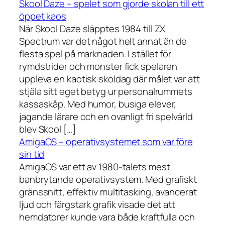
Skool Daze – spelet som gjorde skolan till ett
öppet kaos
När Skool Daze släpptes 1984 till ZX
Spectrum var det något helt annat än de
flesta spel på marknaden. I stället för
rymdstrider och monster fick spelaren
uppleva en kaotisk skoldag där målet var att
stjäla sitt eget betyg ur personalrummets
kassaskåp. Med humor, busiga elever,
jagande lärare och en ovanligt fri spelvärld
blev Skool […]
AmigaOS – operativsystemet som var före
sin tid
AmigaOS var ett av 1980-talets mest
banbrytande operativsystem. Med grafiskt
gränssnitt, effektiv multitasking, avancerat
ljud och färgstark grafik visade det att
hemdatorer kunde vara både kraftfulla och