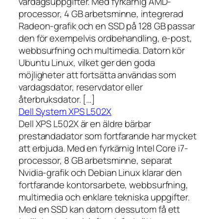
vardagsuppgifter. Med fyrkärnig AMD-
processor, 4 GB arbetsminne, integrerad
Radeon-grafik och en SSD på 128 GB passar
den för exempelvis ordbehandling, e-post,
webbsurfning och multimedia. Datorn kör
Ubuntu Linux, vilket ger den goda
möjligheter att fortsätta användas som
vardagsdator, reservdator eller
återbruksdator. […]
Dell System XPS L502X
Dell XPS L502X är en äldre bärbar
prestandadator som fortfarande har mycket
att erbjuda. Med en fyrkärnig Intel Core i7-
processor, 8 GB arbetsminne, separat
Nvidia-grafik och Debian Linux klarar den
fortfarande kontorsarbete, webbsurfning,
multimedia och enklare tekniska uppgifter.
Med en SSD kan datorn dessutom få ett