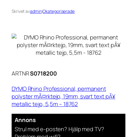
Skrivet av
admin
i
Okategoriserade
ARTNR
S0718200
DYMO Rhino Professional, permanent
polyster mÃ¤rktejp, 19mm, svart text pÃ¥
metallic tejp, 5,5m – 18762
Annons
Strul med e-posten? Hjälp med TV?
Problem med wifi?