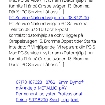
funnits 11 år på Orrspelsvägen 13, Bromma.
Därför PC Service Låt oss […]
PC Service Närlundavägen Tel 08 37 21 00
PC Service Närlundavägen PC Service har
Telefon 08 37 21 00 och E-post
kontakt@datorhjalp.se och vi ligger på
Orrspelsvägen 13, Bromma Öppet tider Starta
inte dator? Vi hjälper dej. Vi reparera din PC &
Mac PC Service ( Nytt namn Datorhjälp ) har
funnits 11 år på Orrspelsvägen 13, Bromma.
Därför PC Service Låt oss […]
071701187628
18762
19mm
Dymo®
mÃ¤rktejp
METALLIC
pÃ¥
Permanent
polyster
Professional
Rhino
S0718200
Svart
tejp
text