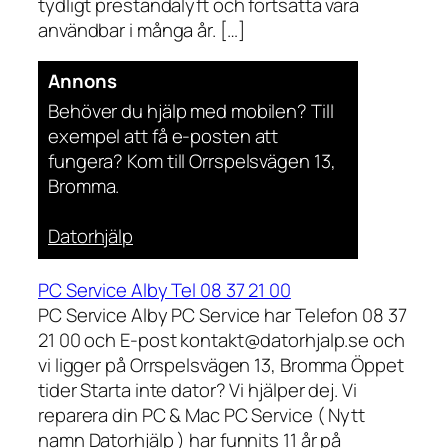
tydligt prestandalyft och fortsätta vara
användbar i många år. […]
Annons
Behöver du hjälp med mobilen? Till
exempel att få e-posten att
fungera? Kom till Orrspelsvägen 13,
Bromma.
Datorhjälp
PC Service Alby Tel 08 37 21 00
PC Service Alby PC Service har Telefon 08 37
21 00 och E-post kontakt@datorhjalp.se och
vi ligger på Orrspelsvägen 13, Bromma Öppet
tider Starta inte dator? Vi hjälper dej. Vi
reparera din PC & Mac PC Service ( Nytt
namn Datorhjälp ) har funnits 11 år på