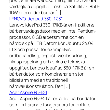
post, enklare webbsurfning, film och andra
vardagliga uppgifter. Toshiba Satellite C850-
1DW är en äldre bärbar […]
LENOVO ideapad 330, 17,3″
Lenovo IdeaPad 330-17IKB är en traditionell
bärbar vardagsdator med en Intel Pentium-
processor, 8 GB arbetsminne och en
hårddisk på 1 TB. Datorn kör Ubuntu 24.04
LTS och passar för exempelvis
ordbehandling, e-post, webbsurfning,
filmuppspelning och enklare tekniska
uppgifter. Lenovo IdeaPad 330-17IKB är en
bärbar dator som kombinerar en stor
bildskärm med en traditionell
hårdvarukonstruktion. Den […]
Acer Aspire F5-521
Acer Aspire F5-521 är en äldre bärbar dator
som fortfarande fungerar bra för enklare