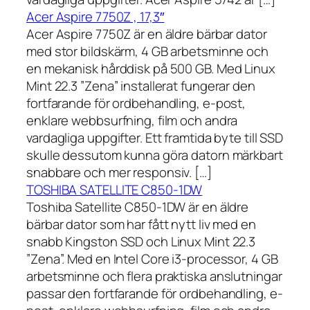
Acer Aspire 7750Z , 17,3″
Acer Aspire 7750Z är en äldre bärbar dator
med stor bildskärm, 4 GB arbetsminne och
en mekanisk hårddisk på 500 GB. Med Linux
Mint 22.3 ”Zena” installerat fungerar den
fortfarande för ordbehandling, e-post,
enklare webbsurfning, film och andra
vardagliga uppgifter. Ett framtida byte till SSD
skulle dessutom kunna göra datorn märkbart
snabbare och mer responsiv. […]
TOSHIBA SATELLITE C850-1DW
Toshiba Satellite C850-1DW är en äldre
bärbar dator som har fått nytt liv med en
snabb Kingston SSD och Linux Mint 22.3
”Zena”. Med en Intel Core i3-processor, 4 GB
arbetsminne och flera praktiska anslutningar
passar den fortfarande för ordbehandling, e-