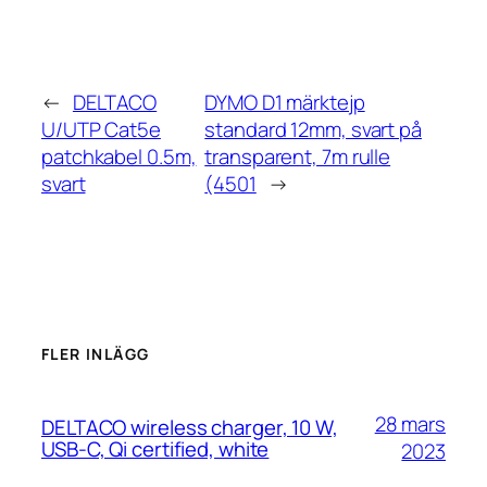
←
DELTACO
DYMO D1 märktejp
U/UTP Cat5e
standard 12mm, svart på
patchkabel 0.5m,
transparent, 7m rulle
svart
(4501
→
FLER INLÄGG
28 mars
DELTACO wireless charger, 10 W,
USB-C, Qi certified, white
2023