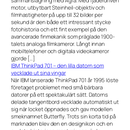
sammanslagning med Agfa. Med fjäderdriven
motor, utbytbart Steinheil-objektiv och
filmhastigheter på upp till 32 bilder per
sekund är den både ett intressant stycke
fotohistoria och ett fint exempel på den
avancerade finmekanik som präglade 1900-
talets analoga filmkameror. Långt innan
mobiltelefoner och digitala videokameror
gjorde […]
IBM ThinkPad 701 – den lilla datorn som
vecklade ut sina vingar
När IBM lanserade ThinkPad 701 år 1995 löste
företaget problemet med små bärbara
datorer på ett spektakulärt sätt. Datorns
delade tangentbord vecklade automatiskt ut
sig när locket öppnades och gav modellen
smeknamnet Butterfly. Trots sin korta tid på
marknaden blev den en designikon och en