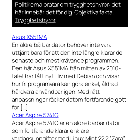
Politikerna pratar om trygghetshyror: det
här innebär det för dig. Objektiva fakta.
Trygghetshyror
Asus X551MA
En äldre bärbar dator behöver inte vara
uttjänt bara för att den inte längre klarar de
senaste och mest krävande programmen.
Den här Asus X551MA från mitten av 2010-
talet har fått nytt liv med Debian och visar
hur fri programvara kan göra enkel, åldrad
hårdvara användbar igen. Med rätt
anpassningar räcker datorn fortfarande gott
för […]
Acer Aspire 5741G
Acer Aspire 5741G är en äldre bärbar dator
som fortfarande klarar enklare
vardagsuppgifter med Linux Mint 22.2 ”Zara”.