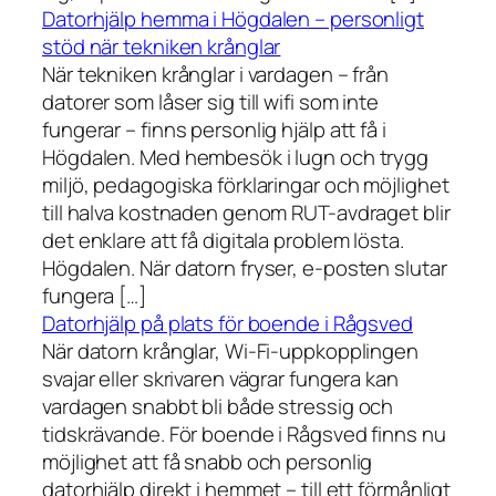
Datorhjälp hemma i Högdalen – personligt
stöd när tekniken krånglar
När tekniken krånglar i vardagen – från
datorer som låser sig till wifi som inte
fungerar – finns personlig hjälp att få i
Högdalen. Med hembesök i lugn och trygg
miljö, pedagogiska förklaringar och möjlighet
till halva kostnaden genom RUT-avdraget blir
det enklare att få digitala problem lösta.
Högdalen. När datorn fryser, e-posten slutar
fungera […]
Datorhjälp på plats för boende i Rågsved
När datorn krånglar, Wi-Fi-uppkopplingen
svajar eller skrivaren vägrar fungera kan
vardagen snabbt bli både stressig och
tidskrävande. För boende i Rågsved finns nu
möjlighet att få snabb och personlig
datorhjälp direkt i hemmet – till ett förmånligt