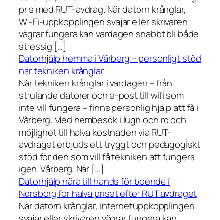
pris med RUT-avdrag. När datorn krånglar,
Wi-Fi-uppkopplingen svajar eller skrivaren
vägrar fungera kan vardagen snabbt bli både
stressig […]
Datorhjälp hemma i Vårberg – personligt stöd
när tekniken krånglar
När tekniken krånglar i vardagen – från
strulande datorer och e-post till wifi som
inte vill fungera – finns personlig hjälp att få i
Vårberg. Med hembesök i lugn och ro och
möjlighet till halva kostnaden via RUT-
avdraget erbjuds ett tryggt och pedagogiskt
stöd för den som vill få tekniken att fungera
igen. Vårberg. När […]
Datorhjälp nära till hands för boende i
Norsborg för halva priset efter RUT avdraget
När datorn krånglar, internetuppkopplingen
svajar eller skrivaren vägrar fungera kan