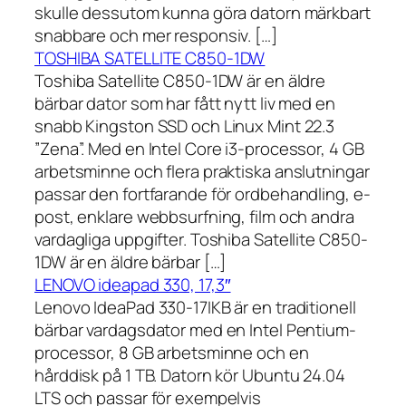
skulle dessutom kunna göra datorn märkbart
snabbare och mer responsiv. […]
TOSHIBA SATELLITE C850-1DW
Toshiba Satellite C850-1DW är en äldre
bärbar dator som har fått nytt liv med en
snabb Kingston SSD och Linux Mint 22.3
”Zena”. Med en Intel Core i3-processor, 4 GB
arbetsminne och flera praktiska anslutningar
passar den fortfarande för ordbehandling, e-
post, enklare webbsurfning, film och andra
vardagliga uppgifter. Toshiba Satellite C850-
1DW är en äldre bärbar […]
LENOVO ideapad 330, 17,3″
Lenovo IdeaPad 330-17IKB är en traditionell
bärbar vardagsdator med en Intel Pentium-
processor, 8 GB arbetsminne och en
hårddisk på 1 TB. Datorn kör Ubuntu 24.04
LTS och passar för exempelvis