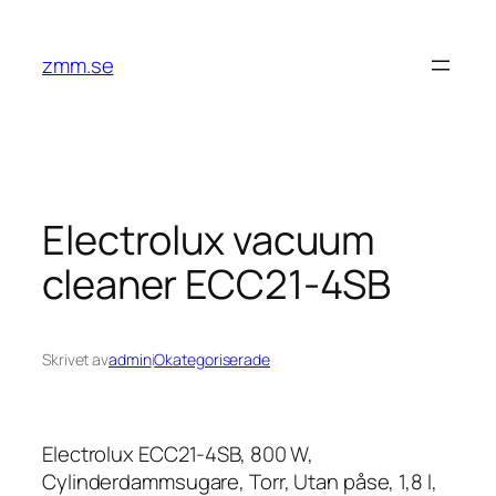
Hoppa
till
zmm.se
innehåll
Electrolux vacuum
cleaner ECC21-4SB
Skrivet av
admin
i
Okategoriserade
Electrolux ECC21-4SB, 800 W,
Cylinderdammsugare, Torr, Utan påse, 1,8 l,