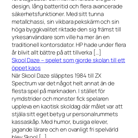
design, lång batteritid och flera avancerade
säkerhetsfunktioner. Med sitt tunna
metallchassi, sin vikbara pekskärm och sin
höga byggkvalitet riktade den sig främst till
yrkesanvändare som ville ha mer än en
traditionell kontorsdator. HP hade under flera
år blivit allt bättre på att tillverka […]
Skool Daze – spelet som gjorde skolan till ett
öppet kaos
När Skool Daze släpptes 1984 till ZX
Spectrum var det något helt annat än de
flesta spel på marknaden. I stället för
rymdstrider och monster fick spelaren
uppleva en kaotisk skoldag där målet var att
stjäla sitt eget betyg ur personalrummets
kassaskåp. Med humor, busiga elever,
jagande lärare och en ovanligt fri spelvärld
blev Skool […]