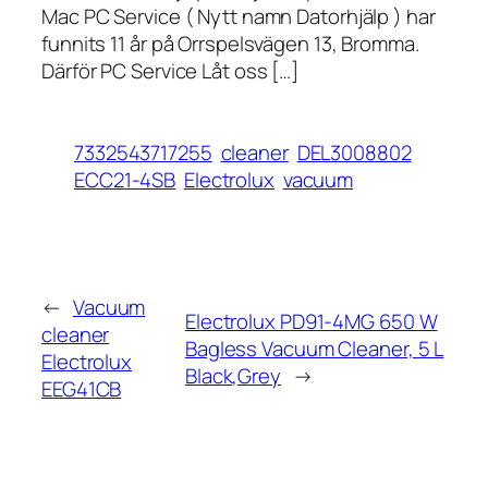
Mac PC Service ( Nytt namn Datorhjälp ) har
funnits 11 år på Orrspelsvägen 13, Bromma.
Därför PC Service Låt oss […]
7332543717255
cleaner
DEL3008802
ECC21-4SB
Electrolux
vacuum
←
Vacuum
Electrolux PD91-4MG 650 W
cleaner
Bagless Vacuum Cleaner, 5 L
Electrolux
Black,Grey
→
EEG41CB