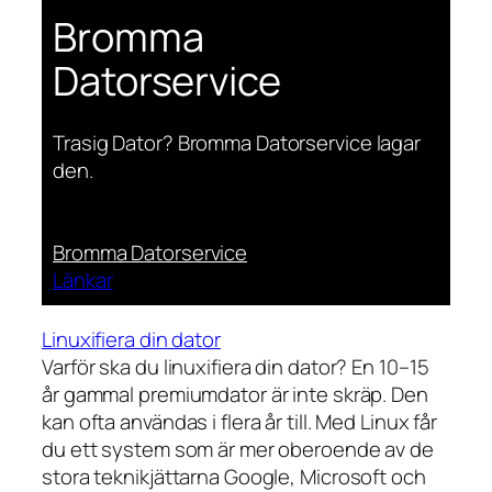
Bromma
Datorservice
Trasig Dator? Bromma Datorservice lagar
den.
Bromma Datorservice
Länkar
Linuxifiera din dator
Varför ska du linuxifiera din dator? En 10–15
år gammal premiumdator är inte skräp. Den
kan ofta användas i flera år till. Med Linux får
du ett system som är mer oberoende av de
stora teknikjättarna Google, Microsoft och