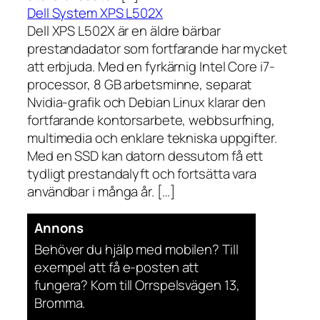
Dell System XPS L502X
Dell XPS L502X är en äldre bärbar
prestandadator som fortfarande har mycket
att erbjuda. Med en fyrkärnig Intel Core i7-
processor, 8 GB arbetsminne, separat
Nvidia-grafik och Debian Linux klarar den
fortfarande kontorsarbete, webbsurfning,
multimedia och enklare tekniska uppgifter.
Med en SSD kan datorn dessutom få ett
tydligt prestandalyft och fortsätta vara
användbar i många år. […]
Annons
Behöver du hjälp med mobilen? Till
exempel att få e-posten att
fungera? Kom till Orrspelsvägen 13,
Bromma.