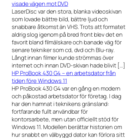
visade vägen mot DVD
LaserDisc var den stora, blanka videoskivan
som lovade bättre bild, bättre ljud och
snabbare åtkomst än VHS. Trots att formatet
aldrig slog igenom på bred front blev det en
favorit bland filmälskare och banade väg för
senare tekniker som cd, dvd och Blu-ray.
Långt innan filmer kunde strömmas över
internet och innan DVD-skivan hade blivit […]
HP ProBook 430 G4 – en arbetsdator från
tiden före Windows 11
HP ProBook 430 G4 var en gång en modern
och påkostad arbetsdator för företag. I dag
har den hamnat i teknikens gränsland:
fortfarande fullt användbar för
kontorsarbete, men utan officiellt stöd för
Windows 11. Modellen berättar historien om
hur snabbt en välbyggd dator kan förlora sitt