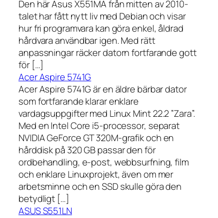
Den här Asus X551MA från mitten av 2010-
talet har fått nytt liv med Debian och visar
hur fri programvara kan göra enkel, åldrad
hårdvara användbar igen. Med rätt
anpassningar räcker datorn fortfarande gott
för […]
Acer Aspire 5741G
Acer Aspire 5741G är en äldre bärbar dator
som fortfarande klarar enklare
vardagsuppgifter med Linux Mint 22.2 ”Zara”.
Med en Intel Core i5-processor, separat
NVIDIA GeForce GT 320M-grafik och en
hårddisk på 320 GB passar den för
ordbehandling, e-post, webbsurfning, film
och enklare Linuxprojekt, även om mer
arbetsminne och en SSD skulle göra den
betydligt […]
ASUS S551LN