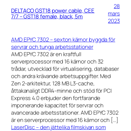
28
DELTACO GST18 power cable, CEE
mars
7/7 – GST18 female, black, 5m
2023
AMD EPYC 7302 – sexton kärnor byggda för
servrar och tunga arbetsstationer
AMD EPYC 7302 är en kraftfull
serverprocessor med 16 kärnor och 32
trådar, utvecklad för virtualisering, databaser
och andra krävande arbetsuppgifter. Med
Zen 2-arkitektur, 128 MB L3-cache,
åttakanaligt DDR4-minne och stöd för PCI
Express 4.0 erbjuder den fortfarande
imponerande kapacitet för servrar och
avancerade arbetsstationer. AMD EPYC 7302
är en serverprocessor med 16 kärnor och […]
LaserDisc – den jättelika filmskivan som