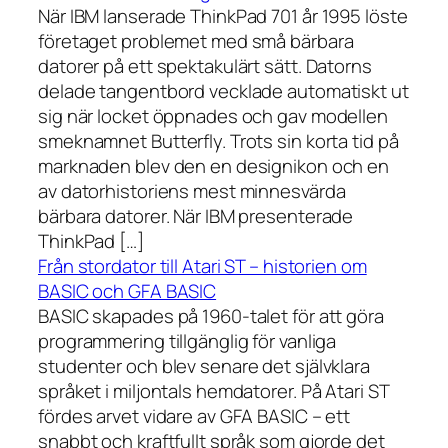
När IBM lanserade ThinkPad 701 år 1995 löste
företaget problemet med små bärbara
datorer på ett spektakulärt sätt. Datorns
delade tangentbord vecklade automatiskt ut
sig när locket öppnades och gav modellen
smeknamnet Butterfly. Trots sin korta tid på
marknaden blev den en designikon och en
av datorhistoriens mest minnesvärda
bärbara datorer. När IBM presenterade
ThinkPad […]
Från stordator till Atari ST – historien om
BASIC och GFA BASIC
BASIC skapades på 1960-talet för att göra
programmering tillgänglig för vanliga
studenter och blev senare det självklara
språket i miljontals hemdatorer. På Atari ST
fördes arvet vidare av GFA BASIC – ett
snabbt och kraftfullt språk som gjorde det