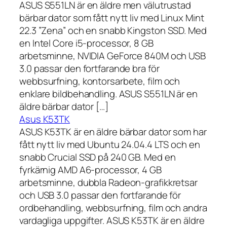
ASUS S551LN är en äldre men välutrustad
bärbar dator som fått nytt liv med Linux Mint
22.3 ”Zena” och en snabb Kingston SSD. Med
en Intel Core i5-processor, 8 GB
arbetsminne, NVIDIA GeForce 840M och USB
3.0 passar den fortfarande bra för
webbsurfning, kontorsarbete, film och
enklare bildbehandling. ASUS S551LN är en
äldre bärbar dator […]
Asus K53TK
ASUS K53TK är en äldre bärbar dator som har
fått nytt liv med Ubuntu 24.04.4 LTS och en
snabb Crucial SSD på 240 GB. Med en
fyrkärnig AMD A6-processor, 4 GB
arbetsminne, dubbla Radeon-grafikkretsar
och USB 3.0 passar den fortfarande för
ordbehandling, webbsurfning, film och andra
vardagliga uppgifter. ASUS K53TK är en äldre