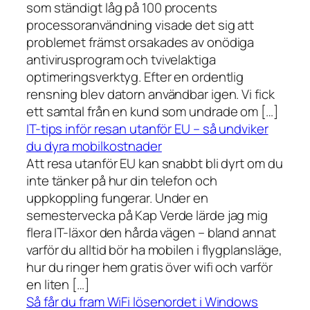
som ständigt låg på 100 procents
processoranvändning visade det sig att
problemet främst orsakades av onödiga
antivirusprogram och tvivelaktiga
optimeringsverktyg. Efter en ordentlig
rensning blev datorn användbar igen. Vi fick
ett samtal från en kund som undrade om […]
IT-tips inför resan utanför EU – så undviker
du dyra mobilkostnader
Att resa utanför EU kan snabbt bli dyrt om du
inte tänker på hur din telefon och
uppkoppling fungerar. Under en
semestervecka på Kap Verde lärde jag mig
flera IT-läxor den hårda vägen – bland annat
varför du alltid bör ha mobilen i flygplansläge,
hur du ringer hem gratis över wifi och varför
en liten […]
Så får du fram WiFi lösenordet i Windows