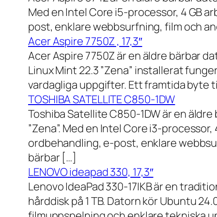
Med en Intel Core i5-processor, 4 GB a
post, enklare webbsurfning, film och and
Acer Aspire 7750Z , 17,3″
Acer Aspire 7750Z är en äldre bärbar d
Linux Mint 22.3 ”Zena” installerat fung
vardagliga uppgifter. Ett framtida byte
TOSHIBA SATELLITE C850-1DW
Toshiba Satellite C850-1DW är en äldre 
”Zena”. Med en Intel Core i3-processor,
ordbehandling, e-post, enklare webbsurf
bärbar […]
LENOVO ideapad 330, 17,3″
Lenovo IdeaPad 330-17IKB är en traditi
hårddisk på 1 TB. Datorn kör Ubuntu 24
filmuppspelning och enklare tekniska u