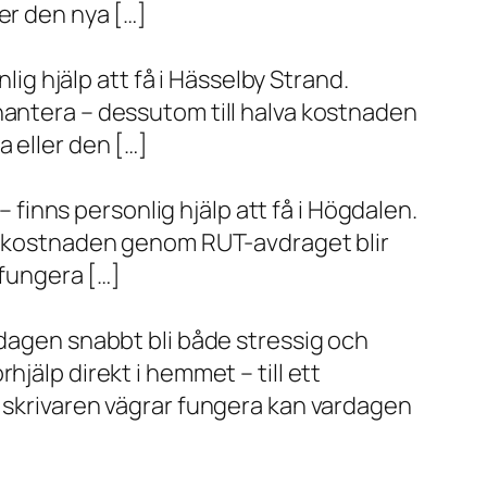
er den nya […]
lig hjälp att få i Hässelby Strand.
hantera – dessutom till halva kostnaden
 eller den […]
– finns personlig hjälp att få i Högdalen.
va kostnaden genom RUT-avdraget blir
 fungera […]
rdagen snabbt bli både stressig och
jälp direkt i hemmet – till ett
r skrivaren vägrar fungera kan vardagen