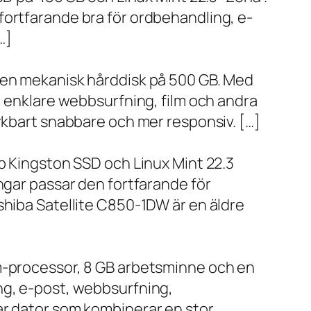
fortfarande bra för ordbehandling, e-
…]
h en mekanisk hårddisk på 500 GB. Med
, enklare webbsurfning, film och andra
ärkbart snabbare och mer responsiv. […]
bb Kingston SSD och Linux Mint 22.3
ngar passar den fortfarande för
shiba Satellite C850-1DW är en äldre
um-processor, 8 GB arbetsminne och en
ng, e-post, webbsurfning,
ar dator som kombinerar en stor