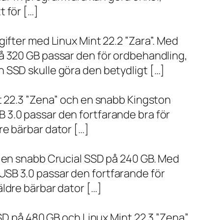
 för […]
ifter med Linux Mint 22.2 ”Zara”. Med
å 320 GB passar den för ordbehandling,
 SSD skulle göra den betydligt […]
t 22.3 ”Zena” och en snabb Kingston
 3.0 passar den fortfarande bra för
re bärbar dator […]
h en snabb Crucial SSD på 240 GB. Med
SB 3.0 passar den fortfarande för
ldre bärbar dator […]
SD på 480 GB och Linux Mint 22.3 ”Zena”.