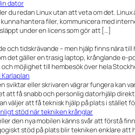
din dator
der du redan Linux utan att veta om det. Linu
 kunna hantera filer, kommunicera med intern
 släppt under en licens som gör att […]
 och tidskrävande – men hjälp finns nära till
 det gäller en trasig laptop, krånglande e-post 
och möjlighet till hembesök över hela Stockho
d Karlaplan
 sviktar eller skrivaren vägrar fungera kan va
t att få snabb och personlig datorhjälp direkt 
 väljer att få teknisk hjälp på plats i stället fö
ligt stöd när tekniken krånglar
eller den nya mobilen känns svår att förstå finn
iskt stöd på plats blir tekniken enklare att 