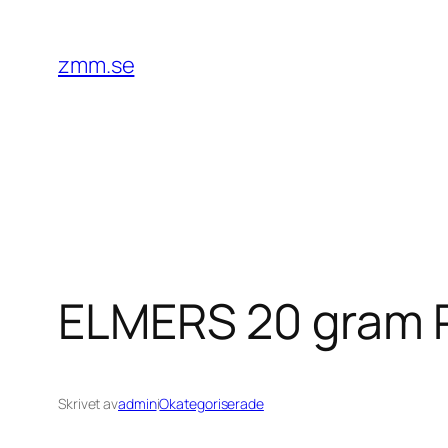
Hoppa
till
zmm.se
innehåll
ELMERS 20 gram Pu
Skrivet av
admin
i
Okategoriserade