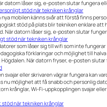
 datorn låser sig, e-posten slutar fungera ell
rsonligt stöd när tekniken krånglar
n nya mobilen känns svår att förstå finns person
iskt stöd på plats blir tekniken enklare att 
 När datorn låser sig, e-posten slutar fungera
gt stöd när tekniken krånglar
torer som låser sig till wifi som inte fungerar 
dagogiska förklaringar och möjlighet till hal
a. Högdalen. När datorn fryser, e-posten slutar
d
n svajar eller skrivaren vägrar fungera kan va
 nu möjlighet att få snabb och personlig datorh
orn krånglar, Wi-Fi-uppkopplingen svajar elle
 stöd när tekniken krånglar