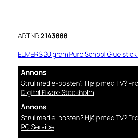
ARTNR
2143888
ELMERS 20 gram Pure School Glue stick 
Annons
Strul med e-posten? Hjälp med TV? Pr
Digital Fixare Stockholm
Annons
Strul med e-posten? Hjälp med TV? Pr
PC Service