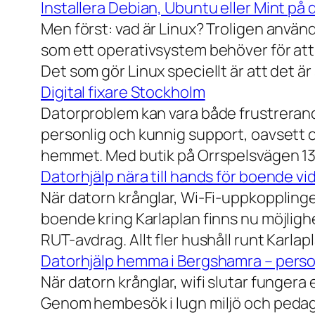
Installera Debian, Ubuntu eller Mint på 
Men först: vad är Linux? Troligen använ
som ett operativsystem behöver för att
Det som gör Linux speciellt är att det är
Digital fixare Stockholm
Datorproblem kan vara både frustrerande
personlig och kunnig support, oavsett om
hemmet. Med butik på Orrspelsvägen 13 
Datorhjälp nära till hands för boende vi
När datorn krånglar, Wi-Fi-uppkopplingen
boende kring Karlaplan finns nu möjlighe
RUT-avdrag. Allt fler hushåll runt Karlaplan
Datorhjälp hemma i Bergshamra – person
När datorn krånglar, wifi slutar fungera 
Genom hembesök i lugn miljö och pedagog