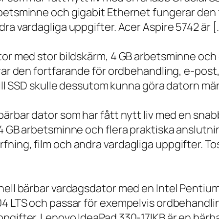
rbetsminne och gigabit Ethernet fungerar den 
ra vardagliga uppgifter. Acer Aspire 5742 är [
ator med stor bildskärm, 4 GB arbetsminne oc
erar den fortfarande för ordbehandling, e-post
 till SSD skulle dessutom kunna göra datorn m
bärbar dator som har fått nytt liv med en sna
 4 GB arbetsminne och flera praktiska anslutni
ning, film och andra vardagliga uppgifter. To
onell bärbar vardagsdator med en Intel Penti
.04 LTS och passar för exempelvis ordbehandli
ppgifter. Lenovo IdeaPad 330-17IKB är en bärb