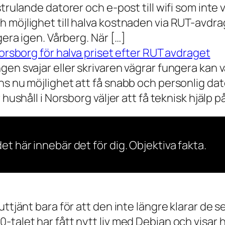
rulande datorer och e-post till wifi som inte vil
 möjlighet till halva kostnaden via RUT-avdr
gera igen. Vårberg. När […]
Norsborg för halva priset efter RUT avdraget
gen svajar eller skrivaren vägrar fungera kan 
s nu möjlighet att få snabb och personlig dator
ushåll i Norsborg väljer att få teknisk hjälp på 
et här innebär det för dig. Objektiva fakta.
 uttjänt bara för att den inte längre klarar 
talet har fått nytt liv med Debian och visar h