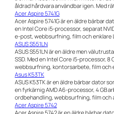
åldrad hårdvara användbar igen. Med rät
Acer Aspire 5741G
Acer Aspire 5741G är en äldre bärbar da
en Intel Core i5-processor, separat NV
e-post, webbsurfning, film och enklare
ASUS S551LN
ASUS S551LN är en äldre men välutrustad
SSD. Med en Intel Core i5-processor, 8
webbsurfning, kontorsarbete, film och e
Asus K53TK
ASUS K53TK är en äldre bärbar dator so
en fyrkärnig AMD A6-processor, 4 GB ar
ordbehandling, webbsurfning, film och a
Acer Aspire 5742
Acer Aspire 5742 är en äldre bärbar dato