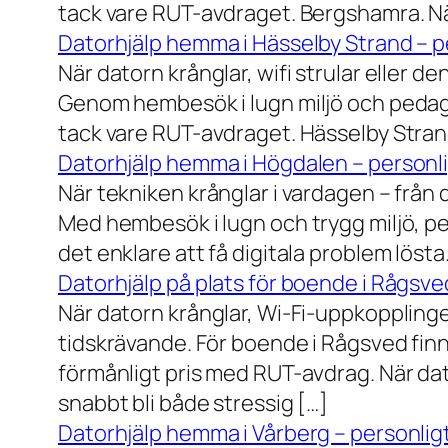
tack vare RUT-avdraget. Bergshamra. När
Datorhjälp hemma i Hässelby Strand – pe
När datorn krånglar, wifi strular eller de
Genom hembesök i lugn miljö och pedagog
tack vare RUT-avdraget. Hässelby Strand.
Datorhjälp hemma i Högdalen – personli
När tekniken krånglar i vardagen – från da
Med hembesök i lugn och trygg miljö, pe
det enklare att få digitala problem löst
Datorhjälp på plats för boende i Rågsve
När datorn krånglar, Wi-Fi-uppkopplinge
tidskrävande. För boende i Rågsved finns
förmånligt pris med RUT-avdrag. När dat
snabbt bli både stressig […]
Datorhjälp hemma i Vårberg – personligt