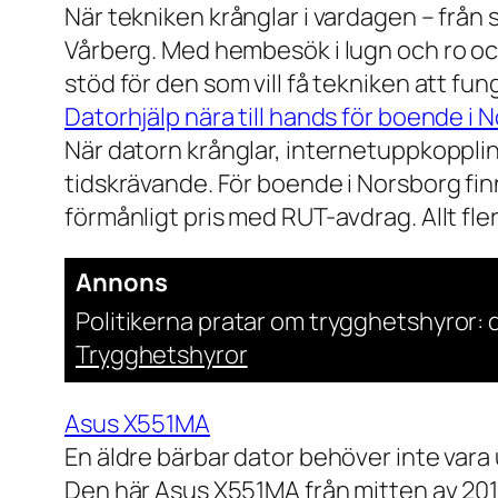
När tekniken krånglar i vardagen – från st
Vårberg. Med hembesök i lugn och ro och
stöd för den som vill få tekniken att fun
Datorhjälp nära till hands för boende i 
När datorn krånglar, internetuppkopplin
tidskrävande. För boende i Norsborg finn
förmånligt pris med RUT-avdrag. Allt fler h
Annons
Politikerna pratar om trygghetshyror: d
Trygghetshyror
Asus X551MA
En äldre bärbar dator behöver inte vara
Den här Asus X551MA från mitten av 2010-