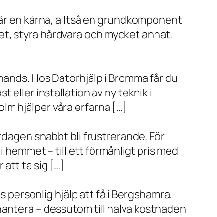
x är en kärna, alltså en grundkomponent
et, styra hårdvara och mycket annat.
 hands. Hos Datorhjälp i Bromma får du
eller installation av ny teknik i
lm hjälper våra erfarna […]
rdagen snabbt bli frustrerande. För
i hemmet – till ett förmånligt pris med
r att ta sig […]
s personlig hjälp att få i Bergshamra.
hantera – dessutom till halva kostnaden