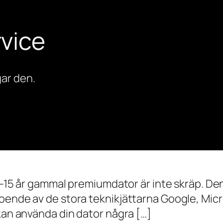
vice
ar den.
0–15 år gammal premiumdator är inte skräp. Den 
oende av de stora teknikjättarna Google, Mic
 kan använda din dator några […]