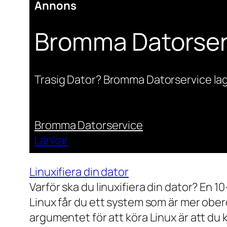
Annons
Bromma Datorser
Trasig Dator? Bromma Datorservice lag
Bromma Datorservice
Länkar
Linuxifiera din dator
Varför ska du linuxifiera din dator? En 1
Linux får du ett system som är mer ober
argumentet för att köra Linux är att du