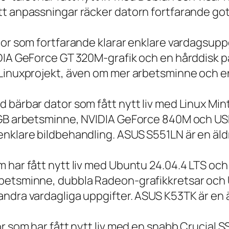
t anpassningar räcker datorn fortfarande gott
tor som fortfarande klarar enklare vardagsuppg
IDIA GeForce GT 320M-grafik och en hårddisk p
 Linuxprojekt, även om mer arbetsminne och en
 bärbar dator som fått nytt liv med Linux Min
 GB arbetsminne, NVIDIA GeForce 840M och USB
nklare bildbehandling. ASUS S551LN är en äld
m har fått nytt liv med Ubuntu 24.04.4 LTS oc
betsminne, dubbla Radeon-grafikkretsar och U
ndra vardagliga uppgifter. ASUS K53TK är en ä
r som har fått nytt liv med en snabb Crucial S