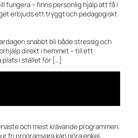
l fungera – finns personlig hjälp att få i
aget erbjuds ett tryggt och pedagogiskt
vardagen snabbt bli både stressig och
hjälp direkt i hemmet – till ett
plats i stället för […]
de senaste och mest krävande programmen.
ur fri programvara kan göra enkel,