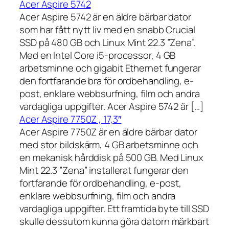
Acer Aspire 5742
Acer Aspire 5742 är en äldre bärbar dator
som har fått nytt liv med en snabb Crucial
SSD på 480 GB och Linux Mint 22.3 ”Zena”.
Med en Intel Core i5-processor, 4 GB
arbetsminne och gigabit Ethernet fungerar
den fortfarande bra för ordbehandling, e-
post, enklare webbsurfning, film och andra
vardagliga uppgifter. Acer Aspire 5742 är […]
Acer Aspire 7750Z , 17,3″
Acer Aspire 7750Z är en äldre bärbar dator
med stor bildskärm, 4 GB arbetsminne och
en mekanisk hårddisk på 500 GB. Med Linux
Mint 22.3 ”Zena” installerat fungerar den
fortfarande för ordbehandling, e-post,
enklare webbsurfning, film och andra
vardagliga uppgifter. Ett framtida byte till SSD
skulle dessutom kunna göra datorn märkbart