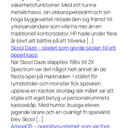
säkerhetsfunktioner. Med sitt tunna
metallchassi, sin vikbara pekskärm och sin
höga byggkvalitet riktade den sig främst till
yrkesanvändare som ville ha mer än en
traditionell kontorsdator. HP hade under flera
år blivit allt bättre på att tillverka […]
Skool Daze – spelet som gjorde skolan till ett
öppet kaos
När Skool Daze släpptes 1984 till ZX
Spectrum var det något helt annat än de
flesta spel på marknaden. I stället för
rymdstrider och monster fick spelaren
uppleva en kaotisk skoldag där målet var att
stjäla sitt eget betyg ur personalrummets
kassaskåp. Med humor, busiga elever,
jagande lärare och en ovanligt fri spelvärld
blev Skool […]
AmigaOS – operativsystemet som var före