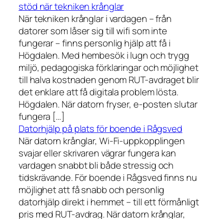
stöd när tekniken krånglar
När tekniken krånglar i vardagen – från
datorer som låser sig till wifi som inte
fungerar – finns personlig hjälp att få i
Högdalen. Med hembesök i lugn och trygg
miljö, pedagogiska förklaringar och möjlighet
till halva kostnaden genom RUT-avdraget blir
det enklare att få digitala problem lösta.
Högdalen. När datorn fryser, e-posten slutar
fungera […]
Datorhjälp på plats för boende i Rågsved
När datorn krånglar, Wi-Fi-uppkopplingen
svajar eller skrivaren vägrar fungera kan
vardagen snabbt bli både stressig och
tidskrävande. För boende i Rågsved finns nu
möjlighet att få snabb och personlig
datorhjälp direkt i hemmet – till ett förmånligt
pris med RUT-avdrag. När datorn krånglar,