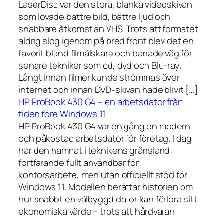
LaserDisc var den stora, blanka videoskivan
som lovade bättre bild, bättre ljud och
snabbare åtkomst än VHS. Trots att formatet
aldrig slog igenom på bred front blev det en
favorit bland filmälskare och banade väg för
senare tekniker som cd, dvd och Blu-ray.
Långt innan filmer kunde strömmas över
internet och innan DVD-skivan hade blivit […]
HP ProBook 430 G4 – en arbetsdator från
tiden före Windows 11
HP ProBook 430 G4 var en gång en modern
och påkostad arbetsdator för företag. I dag
har den hamnat i teknikens gränsland:
fortfarande fullt användbar för
kontorsarbete, men utan officiellt stöd för
Windows 11. Modellen berättar historien om
hur snabbt en välbyggd dator kan förlora sitt
ekonomiska värde – trots att hårdvaran