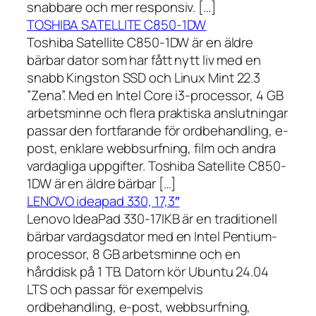
snabbare och mer responsiv. […]
TOSHIBA SATELLITE C850-1DW
Toshiba Satellite C850-1DW är en äldre
bärbar dator som har fått nytt liv med en
snabb Kingston SSD och Linux Mint 22.3
”Zena”. Med en Intel Core i3-processor, 4 GB
arbetsminne och flera praktiska anslutningar
passar den fortfarande för ordbehandling, e-
post, enklare webbsurfning, film och andra
vardagliga uppgifter. Toshiba Satellite C850-
1DW är en äldre bärbar […]
LENOVO ideapad 330, 17,3″
Lenovo IdeaPad 330-17IKB är en traditionell
bärbar vardagsdator med en Intel Pentium-
processor, 8 GB arbetsminne och en
hårddisk på 1 TB. Datorn kör Ubuntu 24.04
LTS och passar för exempelvis
ordbehandling, e-post, webbsurfning,