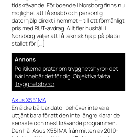
tidskrävande. För boende i Norsborg finns nu
möjlighet att få snabb och personlig
datorhjälp direkt i hemmet – till ett förmånligt
pris med RUT-avdrag. Allt fler hushåll i
Norsborg väljer att få teknisk hjälp på plats i
stället för […]
Annons
Politikerna pratar om trygghetshyror: det
här innebär det för dig. Objektiva fakta.
Trygghetshyror
Asus X551MA
En äldre bärbar dator behöver inte vara
uttjänt bara för att den inte längre klarar de
senaste och mest krävande programmen.
Den här Asus X551MA från mitten av 2010-