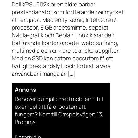
Dell XPS L502X är en äldre bärbar
prestandadator som fortfarande har mycket
att erbjuda. Med en fyrkärnig Intel Core i7-
processor, 8 GB arbetsminne, separat
Nvidia-grafik och Debian Linux klarar den
fortfarande kontorsarbete, webbsurfning,
multimedia och enklare tekniska uppgifter.
Med en SSD kan datorn dessutom få ett
tydligt prestandalyft och fortsätta vara
användbar i många år. […]
Annons
Behöver du hjälp med mobilen? Till
exempel att få e-posten att
fungera? Kom till Orrspelsvägen 13,
Bromma.
Datorhjälp