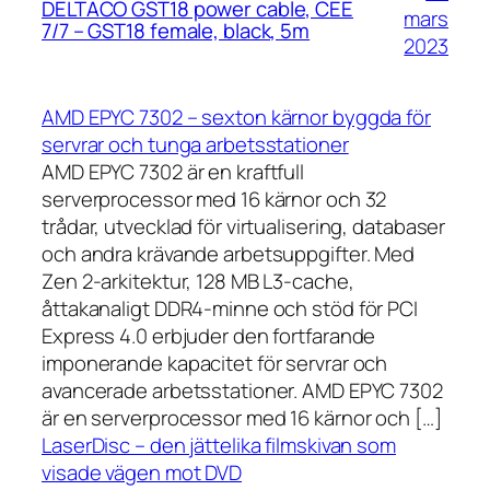
DELTACO GST18 power cable, CEE
mars
7/7 – GST18 female, black, 5m
2023
AMD EPYC 7302 – sexton kärnor byggda för
servrar och tunga arbetsstationer
AMD EPYC 7302 är en kraftfull
serverprocessor med 16 kärnor och 32
trådar, utvecklad för virtualisering, databaser
och andra krävande arbetsuppgifter. Med
Zen 2-arkitektur, 128 MB L3-cache,
åttakanaligt DDR4-minne och stöd för PCI
Express 4.0 erbjuder den fortfarande
imponerande kapacitet för servrar och
avancerade arbetsstationer. AMD EPYC 7302
är en serverprocessor med 16 kärnor och […]
LaserDisc – den jättelika filmskivan som
visade vägen mot DVD