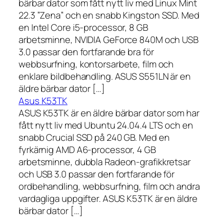
bärbar dator som fått nytt liv med Linux Mint
22.3 ”Zena” och en snabb Kingston SSD. Med
en Intel Core i5-processor, 8 GB
arbetsminne, NVIDIA GeForce 840M och USB
3.0 passar den fortfarande bra för
webbsurfning, kontorsarbete, film och
enklare bildbehandling. ASUS S551LN är en
äldre bärbar dator […]
Asus K53TK
ASUS K53TK är en äldre bärbar dator som har
fått nytt liv med Ubuntu 24.04.4 LTS och en
snabb Crucial SSD på 240 GB. Med en
fyrkärnig AMD A6-processor, 4 GB
arbetsminne, dubbla Radeon-grafikkretsar
och USB 3.0 passar den fortfarande för
ordbehandling, webbsurfning, film och andra
vardagliga uppgifter. ASUS K53TK är en äldre
bärbar dator […]