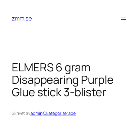
Hoppa
till
zmm.se
innehåll
ELMERS 6 gram
Disappearing Purple
Glue stick 3-blister
Skrivet av
admin
i
Okategoriserade