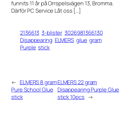
funnits 11 år på Orrspelsvägen 13, Bromma.
Därför PC Service Låt oss […]
2136613
3-blister
3026981366130
Disappearing
ELMERS
glue
gram
Purple
stick
←
ELMERS 8 gram
ELMERS 22 gram
Pure School Glue
Disappearing Purple Glue
stick
stick 10pcs
→