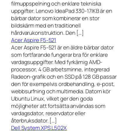
filmuppspelning och enklare tekniska
uppgifter. Lenovo IdeaPad 330-17IKB är en
bärbar dator som kombinerar en stor
bildskärm med en traditionell
hårdvarukonstruktion. Den […]
Acer Aspire F5-521
Acer Aspire F5-521 är en äldre bärbar dator
som fortfarande fungerar bra för enklare
vardagsuppgifter. Med fyrkärnig AMD-
processor, 4 GB arbetsminne, integrerad
Radeon-grafik och en SSD på 128 GB passar
den för exempelvis ordbehandling, e-post,
webbsurfning och multimedia. Datorn kör
Ubuntu Linux, vilket ger den goda
möjligheter att fortsätta användas som
vardagsdator, reservdator eller
återbruksdator. […]
Dell System XPS L502X