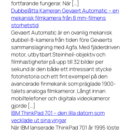
fortfarande fungerar. När […]
Dubbelåtta Kameran Gevaert Automatic – en
mekanisk filmkamera från 8 mm-filmens
storhetstid
Gevaert Automatic är en ovanlig mekanisk
dubbel-8-kamera från tiden före Gevaerts
sammanslagning med Agfa. Med fjäderdriven
motor, utbytbart Steinheil-objektiv och
filmhastigheter på upp till 32 bilder per
sekund är den både ett intressant stycke
fotohistoria och ett fint exempel på den
avancerade finmekanik som präglade 1900-
talets analoga filmkameror. Långt innan
mobiltelefoner och digitala videokameror
gjorde […]
IBM ThinkPad 701 – den lilla datorn som
vecklade ut sina vingar
När IBM lanserade ThinkPad 701 år 1995 löste