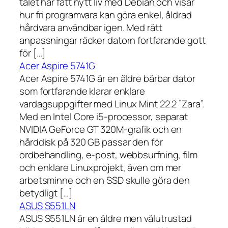
talet har fått nytt liv med Debian och visar
hur fri programvara kan göra enkel, åldrad
hårdvara användbar igen. Med rätt
anpassningar räcker datorn fortfarande gott
för […]
Acer Aspire 5741G
Acer Aspire 5741G är en äldre bärbar dator
som fortfarande klarar enklare
vardagsuppgifter med Linux Mint 22.2 ”Zara”.
Med en Intel Core i5-processor, separat
NVIDIA GeForce GT 320M-grafik och en
hårddisk på 320 GB passar den för
ordbehandling, e-post, webbsurfning, film
och enklare Linuxprojekt, även om mer
arbetsminne och en SSD skulle göra den
betydligt […]
ASUS S551LN
ASUS S551LN är en äldre men välutrustad