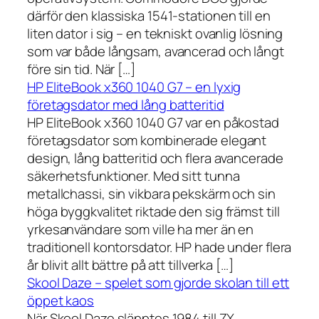
därför den klassiska 1541-stationen till en
liten dator i sig – en tekniskt ovanlig lösning
som var både långsam, avancerad och långt
före sin tid. När […]
HP EliteBook x360 1040 G7 – en lyxig
företagsdator med lång batteritid
HP EliteBook x360 1040 G7 var en påkostad
företagsdator som kombinerade elegant
design, lång batteritid och flera avancerade
säkerhetsfunktioner. Med sitt tunna
metallchassi, sin vikbara pekskärm och sin
höga byggkvalitet riktade den sig främst till
yrkesanvändare som ville ha mer än en
traditionell kontorsdator. HP hade under flera
år blivit allt bättre på att tillverka […]
Skool Daze – spelet som gjorde skolan till ett
öppet kaos
När Skool Daze släpptes 1984 till ZX