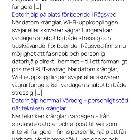
fungera […]
Datorhjälp på plats för boende i Rågsved
När datorn krånglar, Wi-Fi-uppkopplingen
svajar eller skrivaren vägrar fungera kan
vardagen snabbt bli både stressig och
tidskrävande. För boende i Rågsved finns nu
möjlighet att få snabb och personlig
datorhjälp direkt i hemmet – till ett förmånligt
pris med RUT-avdrag. När datorn krånglar,
Wi-Fi-uppkopplingen svajar eller skrivaren
vägrar fungera kan vardagen snabbt bli både
stressig […]
Datorhjälp hemma i Vårberg – personligt stöd
när tekniken krånglar
När tekniken krånglar i vardagen – från
strulande datorer och e-post till wifi som
inte vill fungera – finns personlig hjälp att få i
Vårberg. Med hembesök i lugn och ro och