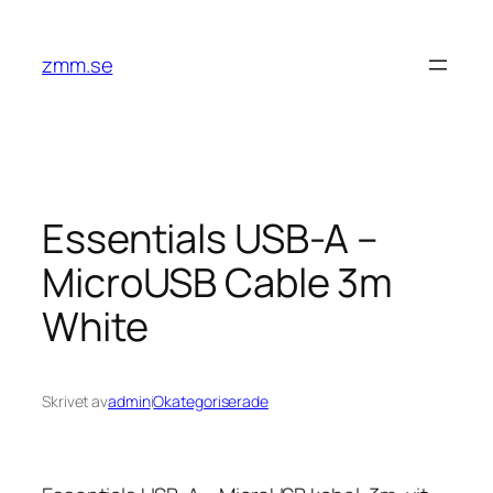
Hoppa
till
zmm.se
innehåll
Essentials USB-A –
MicroUSB Cable 3m
White
Skrivet av
admin
i
Okategoriserade