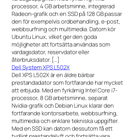
processor, 4 GB arbetsminne, integrerad
Radeon-grafik och en SSD på 128 GB passar
den för exempelvis ordbehandling, e-post,
webbsurfning och multimedia. Datorn kör
Ubuntu Linux, vilket ger den goda
möjligheter att fortsätta användas som
vardagsdator, reservdator eller
återbruksdator. […]
Dell System XPS L502X
Dell XPS L502X är en äldre bärbar
prestandadator som fortfarande har mycket
att erbjuda. Med en fyrkärnig Intel Core i7-
processor, 8 GB arbetsminne, separat
Nvidia-grafik och Debian Linux klarar den
fortfarande kontorsarbete, webbsurfning,
multimedia och enklare tekniska uppgifter.
Med en SSD kan datorn dessutom få ett
tydligt prestandalyft och fortsätta vara