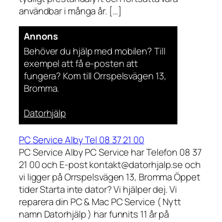
användbar i många år. […]
Annons
Behöver du hjälp med mobilen? Till
exempel att få e-posten att
fungera? Kom till Orrspelsvägen 13,
Bromma.
Datorhjälp
PC Service Alby Tel 08 37 21 00
PC Service Alby PC Service har Telefon 08 37
21 00 och E-post kontakt@datorhjalp.se och
vi ligger på Orrspelsvägen 13, Bromma Öppet
tider Starta inte dator? Vi hjälper dej. Vi
reparera din PC & Mac PC Service ( Nytt
namn Datorhjälp ) har funnits 11 år på