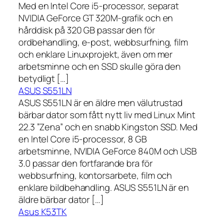
Med en Intel Core i5-processor, separat
NVIDIA GeForce GT 320M-grafik och en
hårddisk på 320 GB passar den för
ordbehandling, e-post, webbsurfning, film
och enklare Linuxprojekt, även om mer
arbetsminne och en SSD skulle göra den
betydligt […]
ASUS S551LN
ASUS S551LN är en äldre men välutrustad
bärbar dator som fått nytt liv med Linux Mint
22.3 ”Zena” och en snabb Kingston SSD. Med
en Intel Core i5-processor, 8 GB
arbetsminne, NVIDIA GeForce 840M och USB
3.0 passar den fortfarande bra för
webbsurfning, kontorsarbete, film och
enklare bildbehandling. ASUS S551LN är en
äldre bärbar dator […]
Asus K53TK