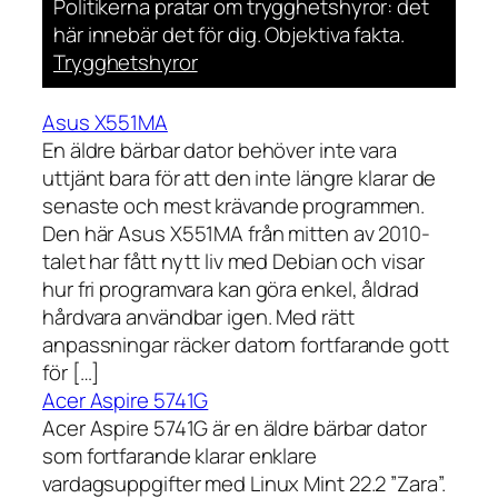
Politikerna pratar om trygghetshyror: det
här innebär det för dig. Objektiva fakta.
Trygghetshyror
Asus X551MA
En äldre bärbar dator behöver inte vara
uttjänt bara för att den inte längre klarar de
senaste och mest krävande programmen.
Den här Asus X551MA från mitten av 2010-
talet har fått nytt liv med Debian och visar
hur fri programvara kan göra enkel, åldrad
hårdvara användbar igen. Med rätt
anpassningar räcker datorn fortfarande gott
för […]
Acer Aspire 5741G
Acer Aspire 5741G är en äldre bärbar dator
som fortfarande klarar enklare
vardagsuppgifter med Linux Mint 22.2 ”Zara”.