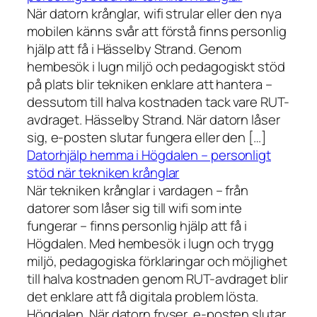
När datorn krånglar, wifi strular eller den nya
mobilen känns svår att förstå finns personlig
hjälp att få i Hässelby Strand. Genom
hembesök i lugn miljö och pedagogiskt stöd
på plats blir tekniken enklare att hantera –
dessutom till halva kostnaden tack vare RUT-
avdraget. Hässelby Strand. När datorn låser
sig, e-posten slutar fungera eller den […]
Datorhjälp hemma i Högdalen – personligt
stöd när tekniken krånglar
När tekniken krånglar i vardagen – från
datorer som låser sig till wifi som inte
fungerar – finns personlig hjälp att få i
Högdalen. Med hembesök i lugn och trygg
miljö, pedagogiska förklaringar och möjlighet
till halva kostnaden genom RUT-avdraget blir
det enklare att få digitala problem lösta.
Högdalen. När datorn fryser, e-posten slutar