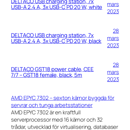
DELTACO USB charging station, 7x
mars
USB-A 2.4 A, 3x USB-C PD 20 W, white
2023
28
DELTACO USB charging station, 7x
mars
USB-A 2.4 A, 3x USB-C PD 20 W, black
2023
28
DELTACO GST18 power cable, CEE
mars
7/7 – GST18 female, black, 5m
2023
AMD EPYC 7302 – sexton kärnor byggda för
servrar och tunga arbetsstationer
AMD EPYC 7302 är en kraftfull
serverprocessor med 16 kärnor och 32
trådar, utvecklad för virtualisering, databaser