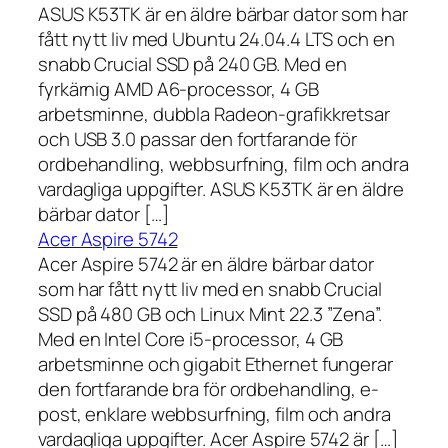
ASUS K53TK är en äldre bärbar dator som har
fått nytt liv med Ubuntu 24.04.4 LTS och en
snabb Crucial SSD på 240 GB. Med en
fyrkärnig AMD A6-processor, 4 GB
arbetsminne, dubbla Radeon-grafikkretsar
och USB 3.0 passar den fortfarande för
ordbehandling, webbsurfning, film och andra
vardagliga uppgifter. ASUS K53TK är en äldre
bärbar dator […]
Acer Aspire 5742
Acer Aspire 5742 är en äldre bärbar dator
som har fått nytt liv med en snabb Crucial
SSD på 480 GB och Linux Mint 22.3 ”Zena”.
Med en Intel Core i5-processor, 4 GB
arbetsminne och gigabit Ethernet fungerar
den fortfarande bra för ordbehandling, e-
post, enklare webbsurfning, film och andra
vardagliga uppgifter. Acer Aspire 5742 är […]