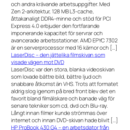
och andra krävande arbetsuppgifter. Med
Zen 2-arkitektur, 128 MB L3-cache,
åttakanaligt DDR4-minne och stöd för PCI
Express 4.0 erbjuder den fortfarande
imponerande kapacitet för servrar och
avancerade arbetsstationer. AMD EPYC 7302
är en serverprocessor med 16 kärnor och […]
LaserDisc – den jättelika filmskivan som
visade vägen mot DVD
LaserDisc var den stora, blanka videoskivan
som lovade bättre bild, bättre ljud och
snabbare åtkomst än VHS. Trots att formatet
aldrig slog igenom på bred front blev det en
favorit bland filmälskare och banade väg för
senare tekniker som cd, dvd och Blu-ray.
Långt innan filmer kunde strömmas över
internet och innan DVD-skivan hade blivit […]
HP ProBook 430 G4 – en arbetsdator från