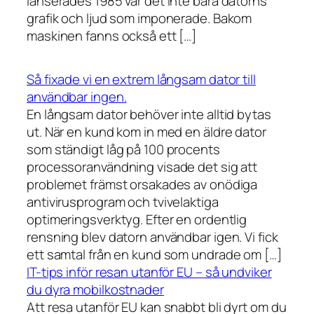
lanserades 1985 var det inte bara datorns
grafik och ljud som imponerade. Bakom
maskinen fanns också ett […]
Så fixade vi en extrem långsam dator till
användbar ingen.
En långsam dator behöver inte alltid bytas
ut. När en kund kom in med en äldre dator
som ständigt låg på 100 procents
processoranvändning visade det sig att
problemet främst orsakades av onödiga
antivirusprogram och tvivelaktiga
optimeringsverktyg. Efter en ordentlig
rensning blev datorn användbar igen. Vi fick
ett samtal från en kund som undrade om […]
IT-tips inför resan utanför EU – så undviker
du dyra mobilkostnader
Att resa utanför EU kan snabbt bli dyrt om du