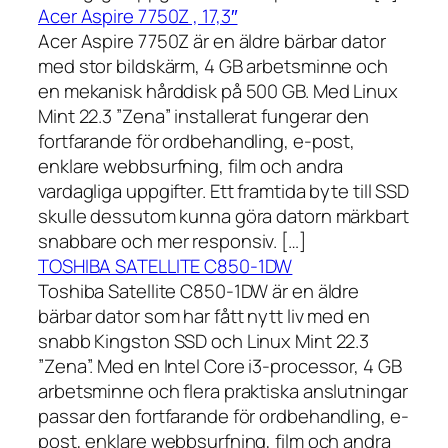
Acer Aspire 7750Z , 17,3″
Acer Aspire 7750Z är en äldre bärbar dator
med stor bildskärm, 4 GB arbetsminne och
en mekanisk hårddisk på 500 GB. Med Linux
Mint 22.3 ”Zena” installerat fungerar den
fortfarande för ordbehandling, e-post,
enklare webbsurfning, film och andra
vardagliga uppgifter. Ett framtida byte till SSD
skulle dessutom kunna göra datorn märkbart
snabbare och mer responsiv. […]
TOSHIBA SATELLITE C850-1DW
Toshiba Satellite C850-1DW är en äldre
bärbar dator som har fått nytt liv med en
snabb Kingston SSD och Linux Mint 22.3
”Zena”. Med en Intel Core i3-processor, 4 GB
arbetsminne och flera praktiska anslutningar
passar den fortfarande för ordbehandling, e-
post, enklare webbsurfning, film och andra