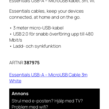
Essentials USB-A – MicroUSB kabel, 3m, vit
Essentials cables, keep your devices
connected, at home and on the go.
• 3 meter micro-USB-kabel
• USB 2.0 för snabb överföring upp till 480
Mbit/s
• Ladd- och synkfunktion
ARTNR
387975
Essentials USB-A – MicroUSB Cable 3m
White
Annons
Strul med e-posten? Hjälp med TV?
Problem med wifi?