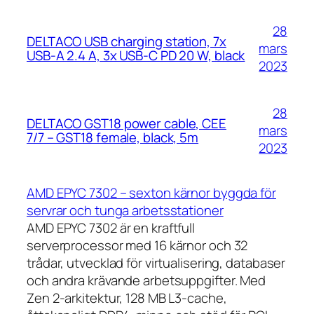
28
DELTACO USB charging station, 7x
mars
USB-A 2.4 A, 3x USB-C PD 20 W, black
2023
28
DELTACO GST18 power cable, CEE
mars
7/7 – GST18 female, black, 5m
2023
AMD EPYC 7302 – sexton kärnor byggda för
servrar och tunga arbetsstationer
AMD EPYC 7302 är en kraftfull
serverprocessor med 16 kärnor och 32
trådar, utvecklad för virtualisering, databaser
och andra krävande arbetsuppgifter. Med
Zen 2-arkitektur, 128 MB L3-cache,