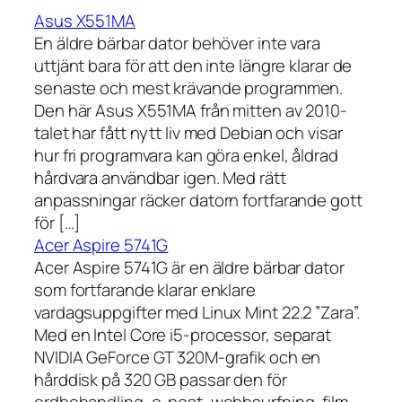
Asus X551MA
En äldre bärbar dator behöver inte vara
uttjänt bara för att den inte längre klarar de
senaste och mest krävande programmen.
Den här Asus X551MA från mitten av 2010-
talet har fått nytt liv med Debian och visar
hur fri programvara kan göra enkel, åldrad
hårdvara användbar igen. Med rätt
anpassningar räcker datorn fortfarande gott
för […]
Acer Aspire 5741G
Acer Aspire 5741G är en äldre bärbar dator
som fortfarande klarar enklare
vardagsuppgifter med Linux Mint 22.2 ”Zara”.
Med en Intel Core i5-processor, separat
NVIDIA GeForce GT 320M-grafik och en
hårddisk på 320 GB passar den för
ordbehandling, e-post, webbsurfning, film