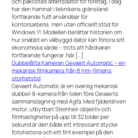
och påkostad arbetsdator för företag. I dag
har den hamnat i teknikens gränsland:
fortfarande fullt användbar för
kontorsarbete, men utan officiellt stöd för
Windows 11. Modellen berättar historien om
hur snabbt en välbyggd dator kan förlora sitt
ekonomiska värde – trots att hårdvaran
fortfarande fungerar. När […]
Dubbelåtta Kameran Gevaert Automatic – en
mekanisk filmkamera från 8 mm-filmens
storhetstid
Gevaert Automatic är en ovanlig mekanisk
dubbel-8-kamera från tiden före Gevaerts
sammanslagning med Agfa. Med fjäderdriven
motor, utbytbart Steinheil-objektiv och
filmhastigheter på upp till 32 bilder per
sekund är den både ett intressant stycke
fotohistoria och ett fint exempel på den