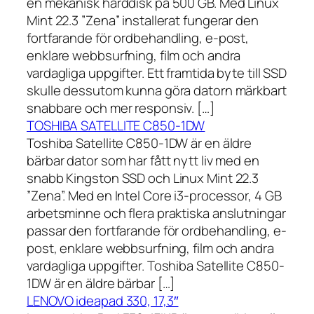
en mekanisk hårddisk på 500 GB. Med Linux
Mint 22.3 ”Zena” installerat fungerar den
fortfarande för ordbehandling, e-post,
enklare webbsurfning, film och andra
vardagliga uppgifter. Ett framtida byte till SSD
skulle dessutom kunna göra datorn märkbart
snabbare och mer responsiv. […]
TOSHIBA SATELLITE C850-1DW
Toshiba Satellite C850-1DW är en äldre
bärbar dator som har fått nytt liv med en
snabb Kingston SSD och Linux Mint 22.3
”Zena”. Med en Intel Core i3-processor, 4 GB
arbetsminne och flera praktiska anslutningar
passar den fortfarande för ordbehandling, e-
post, enklare webbsurfning, film och andra
vardagliga uppgifter. Toshiba Satellite C850-
1DW är en äldre bärbar […]
LENOVO ideapad 330, 17,3″