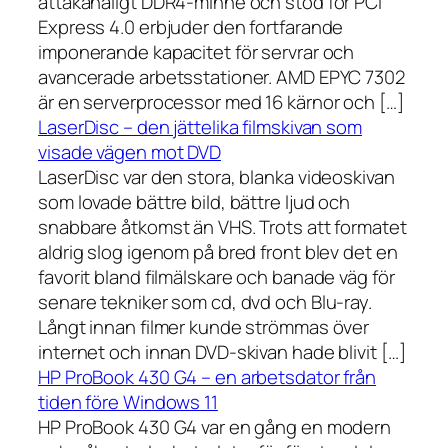
åttakanaligt DDR4-minne och stöd för PCI
Express 4.0 erbjuder den fortfarande
imponerande kapacitet för servrar och
avancerade arbetsstationer. AMD EPYC 7302
är en serverprocessor med 16 kärnor och […]
LaserDisc – den jättelika filmskivan som
visade vägen mot DVD
LaserDisc var den stora, blanka videoskivan
som lovade bättre bild, bättre ljud och
snabbare åtkomst än VHS. Trots att formatet
aldrig slog igenom på bred front blev det en
favorit bland filmälskare och banade väg för
senare tekniker som cd, dvd och Blu-ray.
Långt innan filmer kunde strömmas över
internet och innan DVD-skivan hade blivit […]
HP ProBook 430 G4 – en arbetsdator från
tiden före Windows 11
HP ProBook 430 G4 var en gång en modern