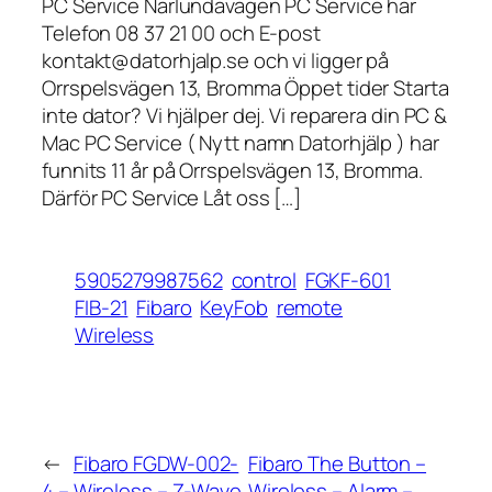
PC Service Närlundavägen PC Service har
Telefon 08 37 21 00 och E-post
kontakt@datorhjalp.se och vi ligger på
Orrspelsvägen 13, Bromma Öppet tider Starta
inte dator? Vi hjälper dej. Vi reparera din PC &
Mac PC Service ( Nytt namn Datorhjälp ) har
funnits 11 år på Orrspelsvägen 13, Bromma.
Därför PC Service Låt oss […]
5905279987562
control
FGKF-601
FIB-21
Fibaro
KeyFob
remote
Wireless
←
Fibaro FGDW-002-
Fibaro The Button –
4 – Wireless – Z-Wave
Wireless – Alarm –