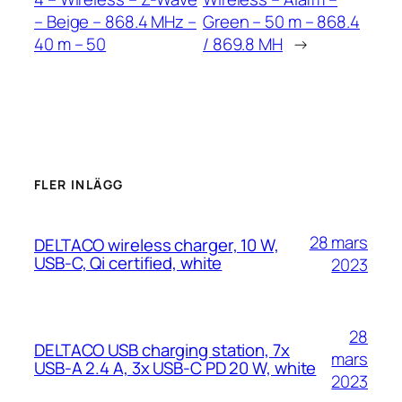
– Beige – 868.4 MHz –
Green – 50 m – 868.4
40 m – 50
/ 869.8 MH
→
FLER INLÄGG
28 mars
DELTACO wireless charger, 10 W,
USB-C, Qi certified, white
2023
28
DELTACO USB charging station, 7x
mars
USB-A 2.4 A, 3x USB-C PD 20 W, white
2023