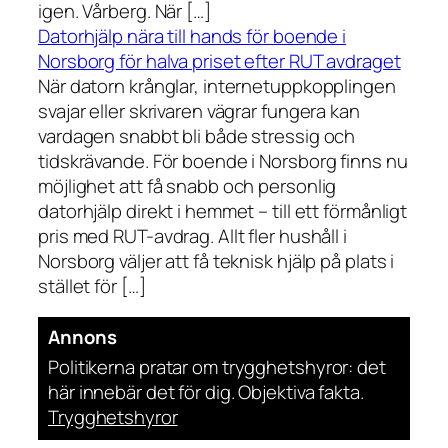
igen. Vårberg. När […]
Datorhjälp nära till hands för boende i
Norsborg för halva priset efter RUT avdraget
När datorn krånglar, internetuppkopplingen
svajar eller skrivaren vägrar fungera kan
vardagen snabbt bli både stressig och
tidskrävande. För boende i Norsborg finns nu
möjlighet att få snabb och personlig
datorhjälp direkt i hemmet – till ett förmånligt
pris med RUT-avdrag. Allt fler hushåll i
Norsborg väljer att få teknisk hjälp på plats i
stället för […]
Annons
Politikerna pratar om trygghetshyror: det
här innebär det för dig. Objektiva fakta.
Trygghetshyror