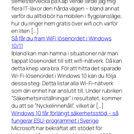
semestervecka på Kap Verde lärde jag mig
flera IT-läxor den hårda vägen – bland annat
varför du alltid bör ha mobilen i flygplansläge,
hur du ringer hem gratis över wifi och varför
en liten […]
Så får du fram WiFi lösenordet i Windows
10/11
Ibland kan man hamna i situationer när man
tappat lösenordet till sitt wifi-nätverk. Då kan
detta knep vara bra. För att hitta det sparade
Wi-Fi-lösenordet i Windows 10 kan du följa
dessa steg: Detta listar alla Wi-Fi-nätverk
som din enhet har anslutit till. Under rubriken
”Säkerhetsinställningar” i resultatet, kommer
du att se ”Nyckelinnehåll”, vilket är […]
Windows 10 får förlängt säkerhetsstöd – så
fungerar ESU-programmet i Sverige
Microsoft har bekräftat att stödet för