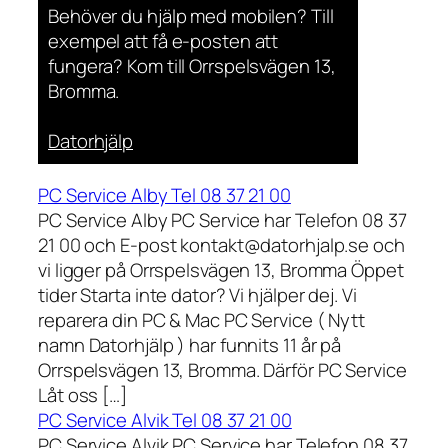
Behöver du hjälp med mobilen? Till
exempel att få e-posten att
fungera? Kom till Orrspelsvägen 13,
Bromma.
Datorhjälp
PC Service Alby Tel 08 37 21 00
PC Service Alby PC Service har Telefon 08 37
21 00 och E-post kontakt@datorhjalp.se och
vi ligger på Orrspelsvägen 13, Bromma Öppet
tider Starta inte dator? Vi hjälper dej. Vi
reparera din PC & Mac PC Service ( Nytt
namn Datorhjälp ) har funnits 11 år på
Orrspelsvägen 13, Bromma. Därför PC Service
Låt oss […]
PC Service Alvik Tel 08 37 21 00
PC Service Alvik PC Service har Telefon 08 37