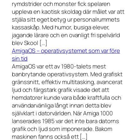
rymdstrider och monster fick spelaren
uppleva en kaotisk skoldag där målet var att
stjäla sitt eget betyg ur personalrummets
kassaskåp. Med humor, busiga elever,
jagande lärare och en ovanligt fri spelvärld
blev Skool […]
AmigaOS – operativsystemet som var före
sin tid
AmigaOS var ett av 1980-talets mest
banbrytande operativsystem. Med grafiskt
gränssnitt, effektiv multitasking, avancerat
ljud och färgstark grafik visade det att
hemdatorer kunde vara både kraftfulla och
användarvänliga långt innan detta blev
självklart i datorvärlden. När Amiga 1000
lanserades 1985 var det inte bara datorns
grafik och ljud som imponerade. Bakom
maskinen fanns också ett […]