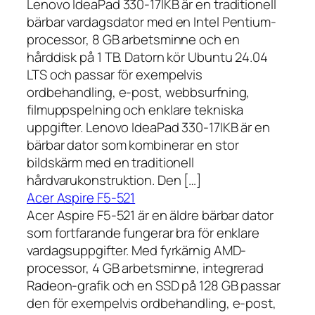
Lenovo IdeaPad 330-17IKB är en traditionell
bärbar vardagsdator med en Intel Pentium-
processor, 8 GB arbetsminne och en
hårddisk på 1 TB. Datorn kör Ubuntu 24.04
LTS och passar för exempelvis
ordbehandling, e-post, webbsurfning,
filmuppspelning och enklare tekniska
uppgifter. Lenovo IdeaPad 330-17IKB är en
bärbar dator som kombinerar en stor
bildskärm med en traditionell
hårdvarukonstruktion. Den […]
Acer Aspire F5-521
Acer Aspire F5-521 är en äldre bärbar dator
som fortfarande fungerar bra för enklare
vardagsuppgifter. Med fyrkärnig AMD-
processor, 4 GB arbetsminne, integrerad
Radeon-grafik och en SSD på 128 GB passar
den för exempelvis ordbehandling, e-post,