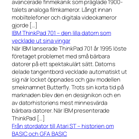
avancerade finmekanik som präglade 1900-
talets analoga filmkameror. Långt innan
mobiltelefoner och digitala videokameror
gjorde […]
IBM ThinkPad 701 – den lilla datorn som
vecklade ut sina vingar
När IBM lanserade ThinkPad 701 år 1995 löste
företaget problemet med små bärbara
datorer på ett spektakulärt sätt. Datorns
delade tangentbord vecklade automatiskt ut
sig när locket öppnades och gav modellen
smeknamnet Butterfly. Trots sin korta tid på
marknaden blev den en designikon och en
av datorhistoriens mest minnesvärda
bärbara datorer. När IBM presenterade
ThinkPad […]
Från stordator till Atari ST – historien om
BASIC och GFA BASIC