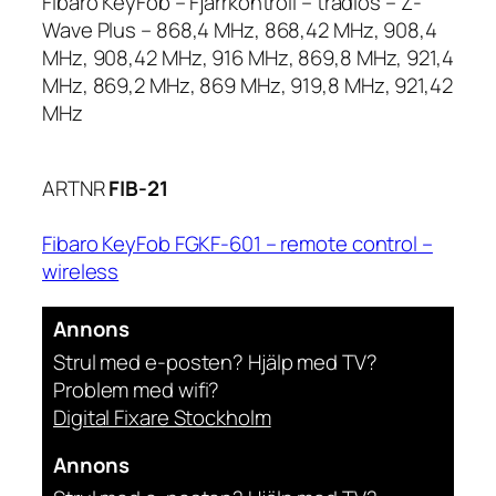
Fibaro KeyFob – Fjärrkontroll – trådlös – Z-
Wave Plus – 868,4 MHz, 868,42 MHz, 908,4
MHz, 908,42 MHz, 916 MHz, 869,8 MHz, 921,4
MHz, 869,2 MHz, 869 MHz, 919,8 MHz, 921,42
MHz
ARTNR
FIB-21
Fibaro KeyFob FGKF-601 – remote control –
wireless
Annons
Strul med e-posten? Hjälp med TV?
Problem med wifi?
Digital Fixare Stockholm
Annons