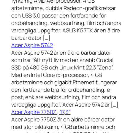
fyrkärnig AMD A6-processor, 4 GB
arbetsminne, dubbla Radeon-grafikkretsar
och USB 3.0 passar den fortfarande för
ordbehandling, webbsurfning, film och andra
vardagliga uppgifter. ASUS K53TK är en äldre
bärbar dator […]
Acer Aspire 5742
Acer Aspire 5742 är en äldre bärbar dator
som har fått nytt liv med en snabb Crucial
SSD på 480 GB och Linux Mint 22.3 ”Zena”.
Med en Intel Core i5-processor, 4 GB
arbetsminne och gigabit Ethernet fungerar
den fortfarande bra för ordbehandling, e-
post, enklare webbsurfning, film och andra
vardagliga uppgifter. Acer Aspire 5742 är […]
Acer Aspire 7750Z , 17,3″
Acer Aspire 7750Z är en äldre bärbar dator
med stor bildskärm, 4 GB arbetsminne och