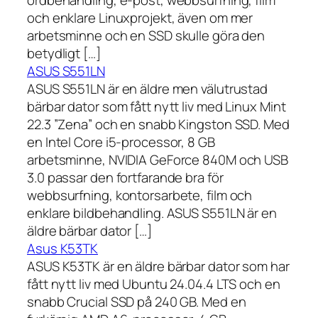
och enklare Linuxprojekt, även om mer
arbetsminne och en SSD skulle göra den
betydligt […]
ASUS S551LN
ASUS S551LN är en äldre men välutrustad
bärbar dator som fått nytt liv med Linux Mint
22.3 ”Zena” och en snabb Kingston SSD. Med
en Intel Core i5-processor, 8 GB
arbetsminne, NVIDIA GeForce 840M och USB
3.0 passar den fortfarande bra för
webbsurfning, kontorsarbete, film och
enklare bildbehandling. ASUS S551LN är en
äldre bärbar dator […]
Asus K53TK
ASUS K53TK är en äldre bärbar dator som har
fått nytt liv med Ubuntu 24.04.4 LTS och en
snabb Crucial SSD på 240 GB. Med en