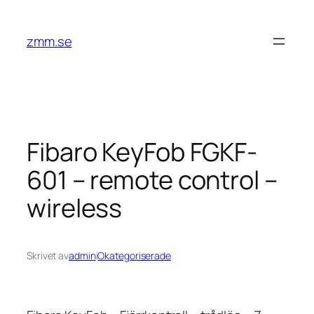
Hoppa
till
zmm.se
innehåll
Fibaro KeyFob FGKF-
601 – remote control –
wireless
Skrivet av
admin
i
Okategoriserade