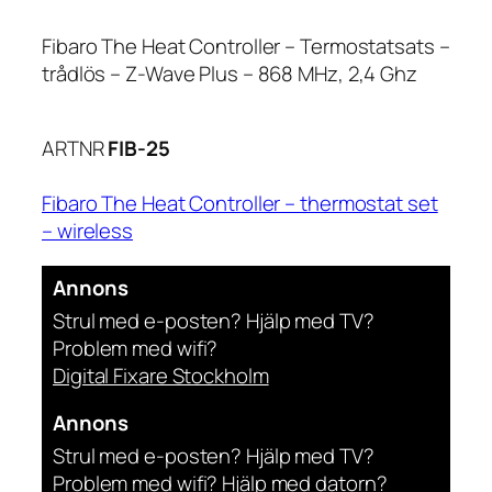
Fibaro The Heat Controller – Termostatsats –
trådlös – Z-Wave Plus – 868 MHz, 2,4 Ghz
ARTNR
FIB-25
Fibaro The Heat Controller – thermostat set
– wireless
Annons
Strul med e-posten? Hjälp med TV?
Problem med wifi?
Digital Fixare Stockholm
Annons
Strul med e-posten? Hjälp med TV?
Problem med wifi? Hjälp med datorn?