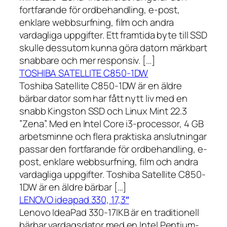
fortfarande för ordbehandling, e-post,
enklare webbsurfning, film och andra
vardagliga uppgifter. Ett framtida byte till SSD
skulle dessutom kunna göra datorn märkbart
snabbare och mer responsiv. […]
TOSHIBA SATELLITE C850-1DW
Toshiba Satellite C850-1DW är en äldre
bärbar dator som har fått nytt liv med en
snabb Kingston SSD och Linux Mint 22.3
”Zena”. Med en Intel Core i3-processor, 4 GB
arbetsminne och flera praktiska anslutningar
passar den fortfarande för ordbehandling, e-
post, enklare webbsurfning, film och andra
vardagliga uppgifter. Toshiba Satellite C850-
1DW är en äldre bärbar […]
LENOVO ideapad 330, 17,3″
Lenovo IdeaPad 330-17IKB är en traditionell
bärbar vardagsdator med en Intel Pentium-