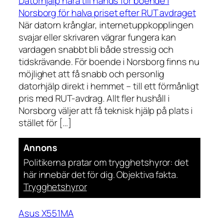
Datorhjälp nära till hands för boende i
Norsborg för halva priset efter RUT avdraget
När datorn krånglar, internetuppkopplingen
svajar eller skrivaren vägrar fungera kan
vardagen snabbt bli både stressig och
tidskrävande. För boende i Norsborg finns nu
möjlighet att få snabb och personlig
datorhjälp direkt i hemmet – till ett förmånligt
pris med RUT-avdrag. Allt fler hushåll i
Norsborg väljer att få teknisk hjälp på plats i
stället för […]
Annons
Politikerna pratar om trygghetshyror: det
här innebär det för dig. Objektiva fakta.
Trygghetshyror
Asus X551MA