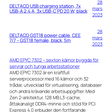
28
DELTACO USB charging station, 7x
mars
USB-A 2.4 A, 3x USB-C PD 20 W, black
2023
28
DELTACO GST18 power cable, CEE
mars
7/7 – GST18 female, black, 5m
2023
AMD EPYC 7302 – sexton kärnor byggda för
servrar och tunga arbetsstationer
AMD EPYC 7302 är en kraftfull
serverprocessor med 16 kärnor och 32
trådar, utvecklad för virtualisering, databaser
och andra krävande arbetsuppgifter. Med
Zen 2-arkitektur, 128 MB L3-cache,
åttakanaligt DDR4-minne och stöd för PCI
Express 4.0 erbjuder den fortfarande