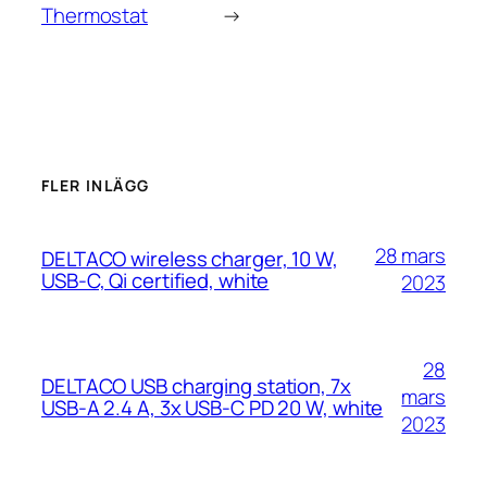
Thermostat
→
FLER INLÄGG
28 mars
DELTACO wireless charger, 10 W,
USB-C, Qi certified, white
2023
28
DELTACO USB charging station, 7x
mars
USB-A 2.4 A, 3x USB-C PD 20 W, white
2023