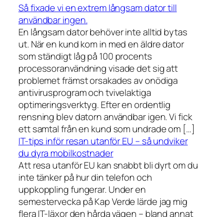
Så fixade vi en extrem långsam dator till
användbar ingen.
En långsam dator behöver inte alltid bytas
ut. När en kund kom in med en äldre dator
som ständigt låg på 100 procents
processoranvändning visade det sig att
problemet främst orsakades av onödiga
antivirusprogram och tvivelaktiga
optimeringsverktyg. Efter en ordentlig
rensning blev datorn användbar igen. Vi fick
ett samtal från en kund som undrade om […]
IT-tips inför resan utanför EU – så undviker
du dyra mobilkostnader
Att resa utanför EU kan snabbt bli dyrt om du
inte tänker på hur din telefon och
uppkoppling fungerar. Under en
semestervecka på Kap Verde lärde jag mig
flera IT-läxor den hårda vägen – bland annat