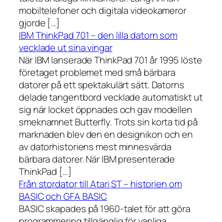
mobiltelefoner och digitala videokameror
gjorde […]
IBM ThinkPad 701 – den lilla datorn som
vecklade ut sina vingar
När IBM lanserade ThinkPad 701 år 1995 löste
företaget problemet med små bärbara
datorer på ett spektakulärt sätt. Datorns
delade tangentbord vecklade automatiskt ut
sig när locket öppnades och gav modellen
smeknamnet Butterfly. Trots sin korta tid på
marknaden blev den en designikon och en
av datorhistoriens mest minnesvärda
bärbara datorer. När IBM presenterade
ThinkPad […]
Från stordator till Atari ST – historien om
BASIC och GFA BASIC
BASIC skapades på 1960-talet för att göra
programmering tillgänglig för vanliga