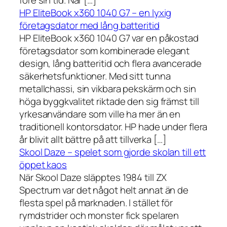
före sin tid. När […]
HP EliteBook x360 1040 G7 – en lyxig
företagsdator med lång batteritid
HP EliteBook x360 1040 G7 var en påkostad
företagsdator som kombinerade elegant
design, lång batteritid och flera avancerade
säkerhetsfunktioner. Med sitt tunna
metallchassi, sin vikbara pekskärm och sin
höga byggkvalitet riktade den sig främst till
yrkesanvändare som ville ha mer än en
traditionell kontorsdator. HP hade under flera
år blivit allt bättre på att tillverka […]
Skool Daze – spelet som gjorde skolan till ett
öppet kaos
När Skool Daze släpptes 1984 till ZX
Spectrum var det något helt annat än de
flesta spel på marknaden. I stället för
rymdstrider och monster fick spelaren