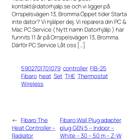
kontakt@datorhjalp.se och vi ligger på
Orrspelsvägen 13, Bromma Öppet tider Starta
inte dator? Vi hjälper dej. Vi reparera din PC &
Mac PC Service ( Nytt namn Datorhjälp ) har
funnits 11 år på Orrspelsvägen 13, Bromma.
Därför PC Service Låt oss […]
5902701701079
controller
FIB-25
Fibaro
heat
Set
THE
Thermostat
Wireless
←
Fibaro The
Fibaro Wall Plug adapter
Heat Controller –
plug GEN 5 – Indoor –
Radiator
White – 30 – 50 m – Z-W