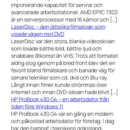
imponerande kapacitet för servrar och
avancerade arbetsstationer. AMD EPYC 7302
är en serverprocessor med 16 kärnor och […]
LaserDisc – den jättelika filmskivan som
visade vägen mot DVD
LaserDisc var den stora, blanka videoskivan
som lovade bättre bild, bättre ljud och
snabbare åtkomst än VHS. Trots att formatet
aldrig slog igenom på bred front blev det en
favorit bland filmälskare och banade väg för
senare tekniker som cd, dvd och Blu-ray.
Långt innan filmer kunde strömmas över
internet och innan DVD-skivan hade blivit […]
HP ProBook 430 G4 – en arbetsdator från
tiden före Windows 11
HP ProBook 430 G4 var en gång en modern
och påkostad arbetsdator för företag. I dag
har den hamnat i teknikens gränsland: