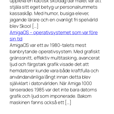
uppleva en kaotisk skoldag där målet var att
stjäla sitt eget betyg ur personalrummets
kassaskåp. Med humor, busiga elever,
jagande lärare och en ovanligt fri spelvärld
blev Skool […]
AmigaOS – operativsystemet som var före
sin tid
AmigaOS var ett av 1980-talets mest
banbrytande operativsystem. Med grafiskt
gränssnitt, effektiv multitasking, avancerat
ljud och färgstark grafik visade det att
hemdatorer kunde vara både kraftfulla och
användarvänliga långt innan detta blev
självklart i datorvärlden. När Amiga 1000
lanserades 1985 var det inte bara datorns
grafik och ljud som imponerade. Bakom
maskinen fanns också ett […]