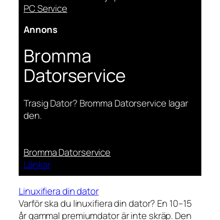
PC Service
Annons
Bromma
Datorservice
Trasig Dator? Bromma Datorservice lagar
den.
Bromma Datorservice
Länkar
Linuxifiera din dator
Varför ska du linuxifiera din dator? En 10–15
år gammal premiumdator är inte skräp. Den