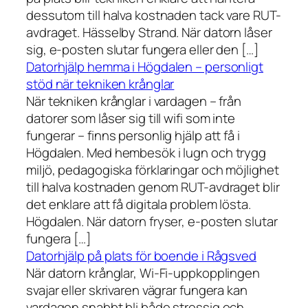
dessutom till halva kostnaden tack vare RUT-
avdraget. Hässelby Strand. När datorn låser
sig, e-posten slutar fungera eller den […]
Datorhjälp hemma i Högdalen – personligt
stöd när tekniken krånglar
När tekniken krånglar i vardagen – från
datorer som låser sig till wifi som inte
fungerar – finns personlig hjälp att få i
Högdalen. Med hembesök i lugn och trygg
miljö, pedagogiska förklaringar och möjlighet
till halva kostnaden genom RUT-avdraget blir
det enklare att få digitala problem lösta.
Högdalen. När datorn fryser, e-posten slutar
fungera […]
Datorhjälp på plats för boende i Rågsved
När datorn krånglar, Wi-Fi-uppkopplingen
svajar eller skrivaren vägrar fungera kan
vardagen snabbt bli både stressig och