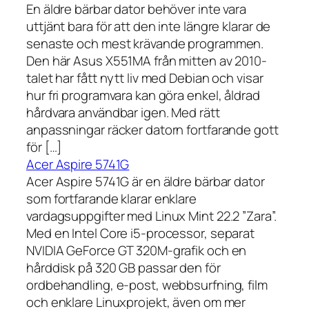
En äldre bärbar dator behöver inte vara
uttjänt bara för att den inte längre klarar de
senaste och mest krävande programmen.
Den här Asus X551MA från mitten av 2010-
talet har fått nytt liv med Debian och visar
hur fri programvara kan göra enkel, åldrad
hårdvara användbar igen. Med rätt
anpassningar räcker datorn fortfarande gott
för […]
Acer Aspire 5741G
Acer Aspire 5741G är en äldre bärbar dator
som fortfarande klarar enklare
vardagsuppgifter med Linux Mint 22.2 ”Zara”.
Med en Intel Core i5-processor, separat
NVIDIA GeForce GT 320M-grafik och en
hårddisk på 320 GB passar den för
ordbehandling, e-post, webbsurfning, film
och enklare Linuxprojekt, även om mer