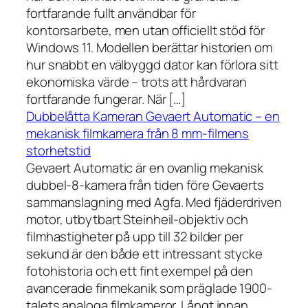
fortfarande fullt användbar för
kontorsarbete, men utan officiellt stöd för
Windows 11. Modellen berättar historien om
hur snabbt en välbyggd dator kan förlora sitt
ekonomiska värde – trots att hårdvaran
fortfarande fungerar. När […]
Dubbelåtta Kameran Gevaert Automatic – en
mekanisk filmkamera från 8 mm-filmens
storhetstid
Gevaert Automatic är en ovanlig mekanisk
dubbel-8-kamera från tiden före Gevaerts
sammanslagning med Agfa. Med fjäderdriven
motor, utbytbart Steinheil-objektiv och
filmhastigheter på upp till 32 bilder per
sekund är den både ett intressant stycke
fotohistoria och ett fint exempel på den
avancerade finmekanik som präglade 1900-
talets analoga filmkameror. Långt innan