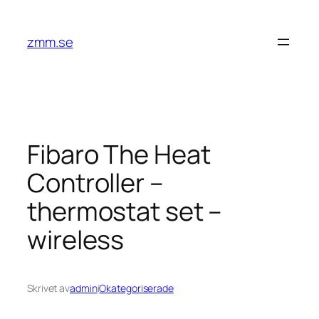
Hoppa
till
zmm.se
innehåll
Fibaro The Heat
Controller –
thermostat set –
wireless
Skrivet av
admin
i
Okategoriserade