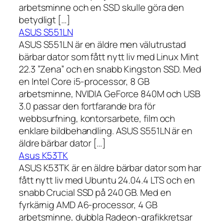
arbetsminne och en SSD skulle göra den
betydligt […]
ASUS S551LN
ASUS S551LN är en äldre men välutrustad
bärbar dator som fått nytt liv med Linux Mint
22.3 ”Zena” och en snabb Kingston SSD. Med
en Intel Core i5-processor, 8 GB
arbetsminne, NVIDIA GeForce 840M och USB
3.0 passar den fortfarande bra för
webbsurfning, kontorsarbete, film och
enklare bildbehandling. ASUS S551LN är en
äldre bärbar dator […]
Asus K53TK
ASUS K53TK är en äldre bärbar dator som har
fått nytt liv med Ubuntu 24.04.4 LTS och en
snabb Crucial SSD på 240 GB. Med en
fyrkärnig AMD A6-processor, 4 GB
arbetsminne, dubbla Radeon-grafikkretsar