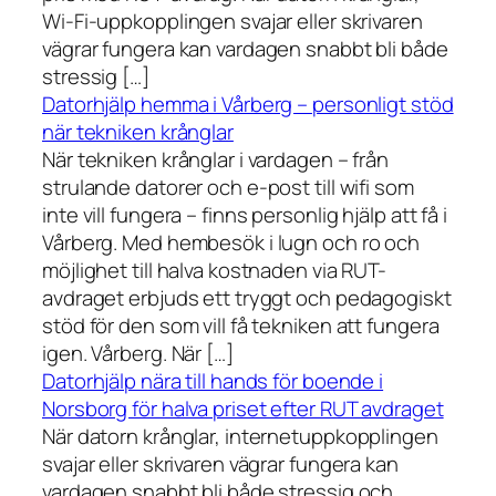
Wi-Fi-uppkopplingen svajar eller skrivaren
vägrar fungera kan vardagen snabbt bli både
stressig […]
Datorhjälp hemma i Vårberg – personligt stöd
när tekniken krånglar
När tekniken krånglar i vardagen – från
strulande datorer och e-post till wifi som
inte vill fungera – finns personlig hjälp att få i
Vårberg. Med hembesök i lugn och ro och
möjlighet till halva kostnaden via RUT-
avdraget erbjuds ett tryggt och pedagogiskt
stöd för den som vill få tekniken att fungera
igen. Vårberg. När […]
Datorhjälp nära till hands för boende i
Norsborg för halva priset efter RUT avdraget
När datorn krånglar, internetuppkopplingen
svajar eller skrivaren vägrar fungera kan
vardagen snabbt bli både stressig och