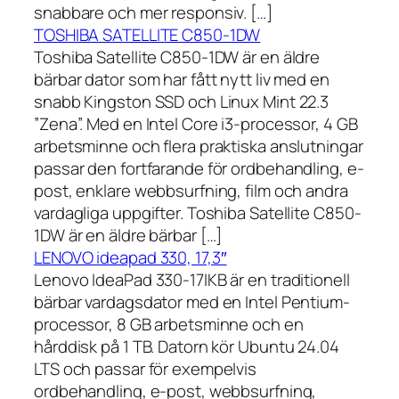
snabbare och mer responsiv. […]
TOSHIBA SATELLITE C850-1DW
Toshiba Satellite C850-1DW är en äldre
bärbar dator som har fått nytt liv med en
snabb Kingston SSD och Linux Mint 22.3
”Zena”. Med en Intel Core i3-processor, 4 GB
arbetsminne och flera praktiska anslutningar
passar den fortfarande för ordbehandling, e-
post, enklare webbsurfning, film och andra
vardagliga uppgifter. Toshiba Satellite C850-
1DW är en äldre bärbar […]
LENOVO ideapad 330, 17,3″
Lenovo IdeaPad 330-17IKB är en traditionell
bärbar vardagsdator med en Intel Pentium-
processor, 8 GB arbetsminne och en
hårddisk på 1 TB. Datorn kör Ubuntu 24.04
LTS och passar för exempelvis
ordbehandling, e-post, webbsurfning,