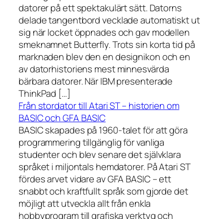
datorer på ett spektakulärt sätt. Datorns
delade tangentbord vecklade automatiskt ut
sig när locket öppnades och gav modellen
smeknamnet Butterfly. Trots sin korta tid på
marknaden blev den en designikon och en
av datorhistoriens mest minnesvärda
bärbara datorer. När IBM presenterade
ThinkPad […]
Från stordator till Atari ST – historien om
BASIC och GFA BASIC
BASIC skapades på 1960-talet för att göra
programmering tillgänglig för vanliga
studenter och blev senare det självklara
språket i miljontals hemdatorer. På Atari ST
fördes arvet vidare av GFA BASIC – ett
snabbt och kraftfullt språk som gjorde det
möjligt att utveckla allt från enkla
hobbyprogram till grafiska verktyg och