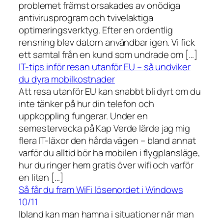
problemet främst orsakades av onödiga
antivirusprogram och tvivelaktiga
optimeringsverktyg. Efter en ordentlig
rensning blev datorn användbar igen. Vi fick
ett samtal från en kund som undrade om […]
IT-tips inför resan utanför EU – så undviker
du dyra mobilkostnader
Att resa utanför EU kan snabbt bli dyrt om du
inte tänker på hur din telefon och
uppkoppling fungerar. Under en
semestervecka på Kap Verde lärde jag mig
flera IT-läxor den hårda vägen – bland annat
varför du alltid bör ha mobilen i flygplansläge,
hur du ringer hem gratis över wifi och varför
en liten […]
Så får du fram WiFi lösenordet i Windows
10/11
Ibland kan man hamna i situationer när man