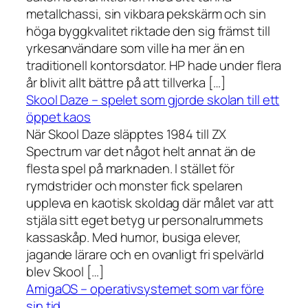
metallchassi, sin vikbara pekskärm och sin
höga byggkvalitet riktade den sig främst till
yrkesanvändare som ville ha mer än en
traditionell kontorsdator. HP hade under flera
år blivit allt bättre på att tillverka […]
Skool Daze – spelet som gjorde skolan till ett
öppet kaos
När Skool Daze släpptes 1984 till ZX
Spectrum var det något helt annat än de
flesta spel på marknaden. I stället för
rymdstrider och monster fick spelaren
uppleva en kaotisk skoldag där målet var att
stjäla sitt eget betyg ur personalrummets
kassaskåp. Med humor, busiga elever,
jagande lärare och en ovanligt fri spelvärld
blev Skool […]
AmigaOS – operativsystemet som var före
sin tid