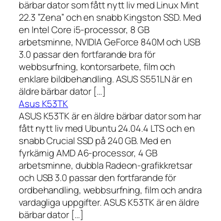
bärbar dator som fått nytt liv med Linux Mint
22.3 ”Zena” och en snabb Kingston SSD. Med
en Intel Core i5-processor, 8 GB
arbetsminne, NVIDIA GeForce 840M och USB
3.0 passar den fortfarande bra för
webbsurfning, kontorsarbete, film och
enklare bildbehandling. ASUS S551LN är en
äldre bärbar dator […]
Asus K53TK
ASUS K53TK är en äldre bärbar dator som har
fått nytt liv med Ubuntu 24.04.4 LTS och en
snabb Crucial SSD på 240 GB. Med en
fyrkärnig AMD A6-processor, 4 GB
arbetsminne, dubbla Radeon-grafikkretsar
och USB 3.0 passar den fortfarande för
ordbehandling, webbsurfning, film och andra
vardagliga uppgifter. ASUS K53TK är en äldre
bärbar dator […]