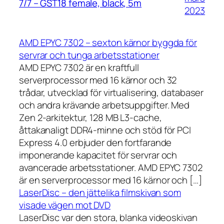
7/7 – GST18 female, black, 5m
2023
AMD EPYC 7302 – sexton kärnor byggda för
servrar och tunga arbetsstationer
AMD EPYC 7302 är en kraftfull
serverprocessor med 16 kärnor och 32
trådar, utvecklad för virtualisering, databaser
och andra krävande arbetsuppgifter. Med
Zen 2-arkitektur, 128 MB L3-cache,
åttakanaligt DDR4-minne och stöd för PCI
Express 4.0 erbjuder den fortfarande
imponerande kapacitet för servrar och
avancerade arbetsstationer. AMD EPYC 7302
är en serverprocessor med 16 kärnor och […]
LaserDisc – den jättelika filmskivan som
visade vägen mot DVD
LaserDisc var den stora, blanka videoskivan