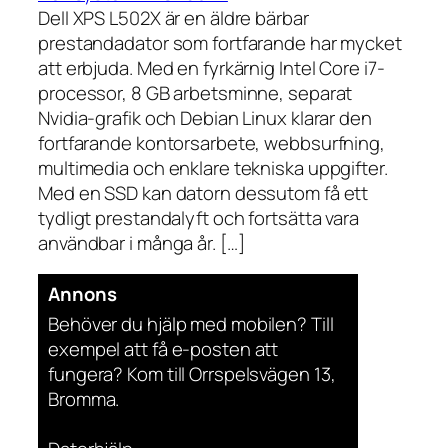
Dell XPS L502X är en äldre bärbar
prestandadator som fortfarande har mycket
att erbjuda. Med en fyrkärnig Intel Core i7-
processor, 8 GB arbetsminne, separat
Nvidia-grafik och Debian Linux klarar den
fortfarande kontorsarbete, webbsurfning,
multimedia och enklare tekniska uppgifter.
Med en SSD kan datorn dessutom få ett
tydligt prestandalyft och fortsätta vara
användbar i många år. […]
Annons
Behöver du hjälp med mobilen? Till
exempel att få e-posten att
fungera? Kom till Orrspelsvägen 13,
Bromma.