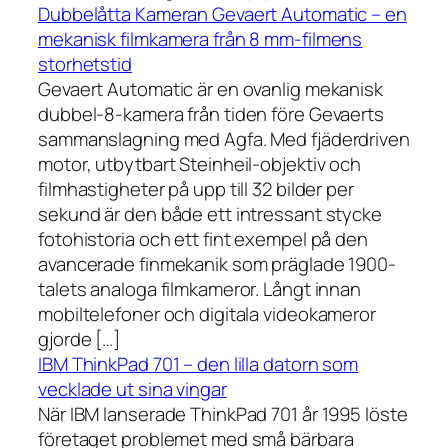
Dubbelåtta Kameran Gevaert Automatic – en
mekanisk filmkamera från 8 mm-filmens
storhetstid
Gevaert Automatic är en ovanlig mekanisk
dubbel-8-kamera från tiden före Gevaerts
sammanslagning med Agfa. Med fjäderdriven
motor, utbytbart Steinheil-objektiv och
filmhastigheter på upp till 32 bilder per
sekund är den både ett intressant stycke
fotohistoria och ett fint exempel på den
avancerade finmekanik som präglade 1900-
talets analoga filmkameror. Långt innan
mobiltelefoner och digitala videokameror
gjorde […]
IBM ThinkPad 701 – den lilla datorn som
vecklade ut sina vingar
När IBM lanserade ThinkPad 701 år 1995 löste
företaget problemet med små bärbara