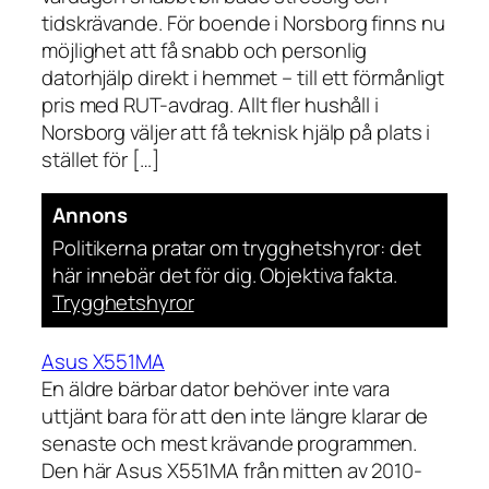
tidskrävande. För boende i Norsborg finns nu
möjlighet att få snabb och personlig
datorhjälp direkt i hemmet – till ett förmånligt
pris med RUT-avdrag. Allt fler hushåll i
Norsborg väljer att få teknisk hjälp på plats i
stället för […]
Annons
Politikerna pratar om trygghetshyror: det
här innebär det för dig. Objektiva fakta.
Trygghetshyror
Asus X551MA
En äldre bärbar dator behöver inte vara
uttjänt bara för att den inte längre klarar de
senaste och mest krävande programmen.
Den här Asus X551MA från mitten av 2010-