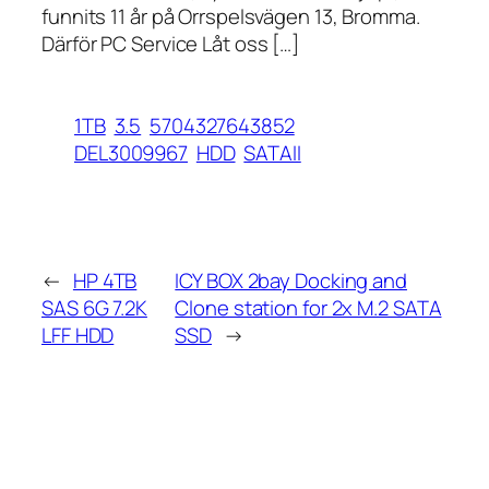
funnits 11 år på Orrspelsvägen 13, Bromma.
Därför PC Service Låt oss […]
1TB
3.5
5704327643852
DEL3009967
HDD
SATAII
←
HP 4TB
ICY BOX 2bay Docking and
SAS 6G 7.2K
Clone station for 2x M.2 SATA
LFF HDD
SSD
→