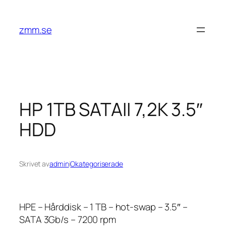
Hoppa
till
zmm.se
innehåll
HP 1TB SATAII 7,2K 3.5″
HDD
Skrivet av
admin
i
Okategoriserade
HPE – Hårddisk – 1 TB – hot-swap – 3.5″ –
SATA 3Gb/s – 7200 rpm