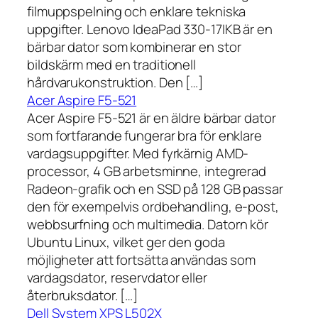
filmuppspelning och enklare tekniska
uppgifter. Lenovo IdeaPad 330-17IKB är en
bärbar dator som kombinerar en stor
bildskärm med en traditionell
hårdvarukonstruktion. Den […]
Acer Aspire F5-521
Acer Aspire F5-521 är en äldre bärbar dator
som fortfarande fungerar bra för enklare
vardagsuppgifter. Med fyrkärnig AMD-
processor, 4 GB arbetsminne, integrerad
Radeon-grafik och en SSD på 128 GB passar
den för exempelvis ordbehandling, e-post,
webbsurfning och multimedia. Datorn kör
Ubuntu Linux, vilket ger den goda
möjligheter att fortsätta användas som
vardagsdator, reservdator eller
återbruksdator. […]
Dell System XPS L502X