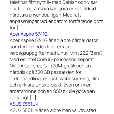
talet har fått nytt liv med Debian och visar
hur fri programvara kan göra enkel, åldrad
hårdvara användbar igen. Med rätt
anpassningar räcker datorn fortfarande gott
för […]
Acer Aspire 5741G
Acer Aspire 5741G är en äldre bärbar dator
som fortfarande klarar enklare
vardagsuppgifter med Linux Mint 22.2 ”Zara”.
Med en Intel Core i5-processor, separat
NVIDIA GeForce GT 320M-grafik och en
hårddisk på 320 GB passar den för
ordbehandling, e-post, webbsurfning, film
och enklare Linuxprojekt, även om mer
arbetsminne och en SSD skulle göra den
betydligt […]
ASUS S551LN
ASUS S551LN är en äldre men välutrustad