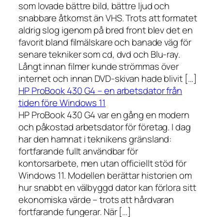
som lovade bättre bild, bättre ljud och
snabbare åtkomst än VHS. Trots att formatet
aldrig slog igenom på bred front blev det en
favorit bland filmälskare och banade väg för
senare tekniker som cd, dvd och Blu-ray.
Långt innan filmer kunde strömmas över
internet och innan DVD-skivan hade blivit […]
HP ProBook 430 G4 – en arbetsdator från
tiden före Windows 11
HP ProBook 430 G4 var en gång en modern
och påkostad arbetsdator för företag. I dag
har den hamnat i teknikens gränsland:
fortfarande fullt användbar för
kontorsarbete, men utan officiellt stöd för
Windows 11. Modellen berättar historien om
hur snabbt en välbyggd dator kan förlora sitt
ekonomiska värde – trots att hårdvaran
fortfarande fungerar. När […]