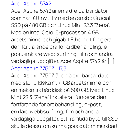
Acer Aspire 5742
Acer Aspire 5742 är en äldre bärbar dator
som har fått nytt liv med en snabb Crucial
SSD på 480 GB och Linux Mint 22.3 ”Zena”.
Med en Intel Core i5-processor, 4 GB
arbetsminne och gigabit Ethernet fungerar
den fortfarande bra för ordbehandling, e-
post, enklare webbsurfning, film och andra
vardagliga uppgifter. Acer Aspire 5742 är […]
Acer Aspire 7750Z , 17,3″
Acer Aspire 7750Z är en äldre bärbar dator
med stor bildskärm, 4 GB arbetsminne och
en mekanisk hårddisk på 500 GB. Med Linux
Mint 22.3 ”Zena” installerat fungerar den
fortfarande för ordbehandling, e-post,
enklare webbsurfning, film och andra
vardagliga uppgifter. Ett framtida byte till SSD
skulle dessutom kunna göra datorn märkbart