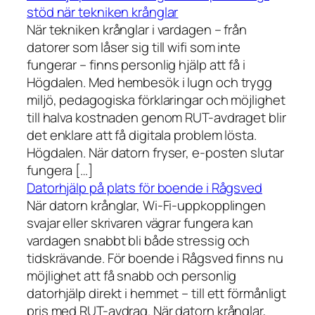
stöd när tekniken krånglar
När tekniken krånglar i vardagen – från
datorer som låser sig till wifi som inte
fungerar – finns personlig hjälp att få i
Högdalen. Med hembesök i lugn och trygg
miljö, pedagogiska förklaringar och möjlighet
till halva kostnaden genom RUT-avdraget blir
det enklare att få digitala problem lösta.
Högdalen. När datorn fryser, e-posten slutar
fungera […]
Datorhjälp på plats för boende i Rågsved
När datorn krånglar, Wi-Fi-uppkopplingen
svajar eller skrivaren vägrar fungera kan
vardagen snabbt bli både stressig och
tidskrävande. För boende i Rågsved finns nu
möjlighet att få snabb och personlig
datorhjälp direkt i hemmet – till ett förmånligt
pris med RUT-avdrag. När datorn krånglar,