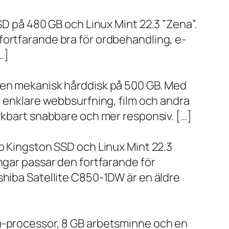
SD på 480 GB och Linux Mint 22.3 ”Zena”.
fortfarande bra för ordbehandling, e-
…]
h en mekanisk hårddisk på 500 GB. Med
, enklare webbsurfning, film och andra
ärkbart snabbare och mer responsiv. […]
bb Kingston SSD och Linux Mint 22.3
ngar passar den fortfarande för
shiba Satellite C850-1DW är en äldre
um-processor, 8 GB arbetsminne och en