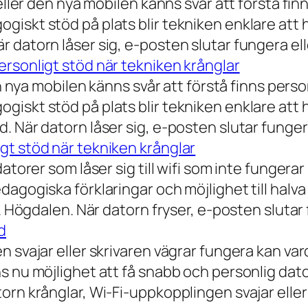
eller den nya mobilen känns svår att förstå finn
iskt stöd på plats blir tekniken enklare att 
 datorn låser sig, e-posten slutar fungera ell
rsonligt stöd när tekniken krånglar
n nya mobilen känns svår att förstå finns person
iskt stöd på plats blir tekniken enklare att 
 När datorn låser sig, e-posten slutar fungera
gt stöd när tekniken krånglar
torer som låser sig till wifi som inte fungerar 
dagogiska förklaringar och möjlighet till hal
a. Högdalen. När datorn fryser, e-posten slutar
d
n svajar eller skrivaren vägrar fungera kan va
 nu möjlighet att få snabb och personlig datorh
orn krånglar, Wi-Fi-uppkopplingen svajar elle