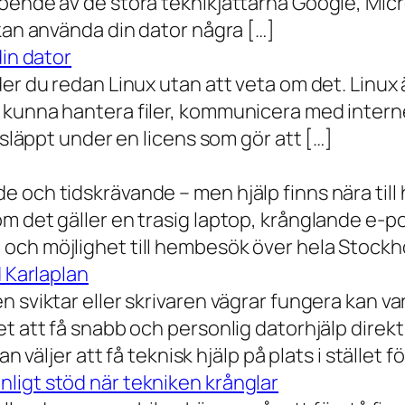
oende av de stora teknikjättarna Google, Mic
 kan använda din dator några […]
din dator
der du redan Linux utan att veta om det. Linu
 kunna hantera filer, kommunicera med intern
 släppt under en licens som gör att […]
 och tidskrävande – men hjälp finns nära till
 det gäller en trasig laptop, krånglande e-post 
och möjlighet till hembesök över hela Stockho
d Karlaplan
 sviktar eller skrivaren vägrar fungera kan va
t att få snabb och personlig datorhjälp direkt 
 väljer att få teknisk hjälp på plats i stället fö
ligt stöd när tekniken krånglar