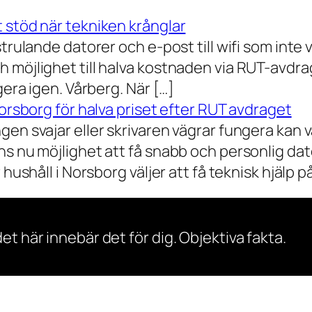
 stöd när tekniken krånglar
rulande datorer och e-post till wifi som inte vil
 möjlighet till halva kostnaden via RUT-avdr
gera igen. Vårberg. När […]
Norsborg för halva priset efter RUT avdraget
gen svajar eller skrivaren vägrar fungera kan 
s nu möjlighet att få snabb och personlig dator
ushåll i Norsborg väljer att få teknisk hjälp på 
et här innebär det för dig. Objektiva fakta.