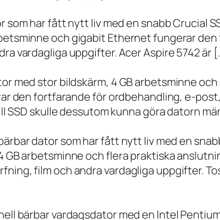
r som har fått nytt liv med en snabb Crucial S
rbetsminne och gigabit Ethernet fungerar den 
ra vardagliga uppgifter. Acer Aspire 5742 är [
ator med stor bildskärm, 4 GB arbetsminne oc
erar den fortfarande för ordbehandling, e-post
 till SSD skulle dessutom kunna göra datorn m
bärbar dator som har fått nytt liv med en sna
 4 GB arbetsminne och flera praktiska anslutni
ning, film och andra vardagliga uppgifter. To
onell bärbar vardagsdator med en Intel Penti