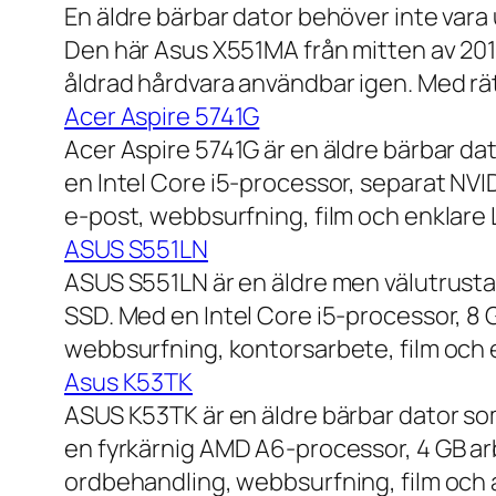
En äldre bärbar dator behöver inte vara
Den här Asus X551MA från mitten av 2010-
åldrad hårdvara användbar igen. Med rät
Acer Aspire 5741G
Acer Aspire 5741G är en äldre bärbar da
en Intel Core i5-processor, separat NV
e-post, webbsurfning, film och enklare
ASUS S551LN
ASUS S551LN är en äldre men välutrustad
SSD. Med en Intel Core i5-processor, 8
webbsurfning, kontorsarbete, film och e
Asus K53TK
ASUS K53TK är en äldre bärbar dator so
en fyrkärnig AMD A6-processor, 4 GB ar
ordbehandling, webbsurfning, film och a