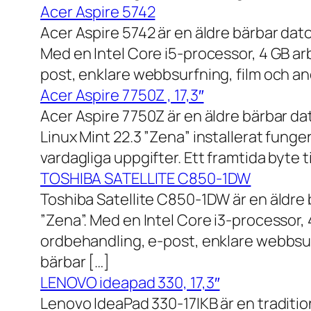
Acer Aspire 5742
Acer Aspire 5742 är en äldre bärbar dato
Med en Intel Core i5-processor, 4 GB a
post, enklare webbsurfning, film och and
Acer Aspire 7750Z , 17,3″
Acer Aspire 7750Z är en äldre bärbar d
Linux Mint 22.3 ”Zena” installerat fung
vardagliga uppgifter. Ett framtida byte
TOSHIBA SATELLITE C850-1DW
Toshiba Satellite C850-1DW är en äldre 
”Zena”. Med en Intel Core i3-processor,
ordbehandling, e-post, enklare webbsurf
bärbar […]
LENOVO ideapad 330, 17,3″
Lenovo IdeaPad 330-17IKB är en traditi