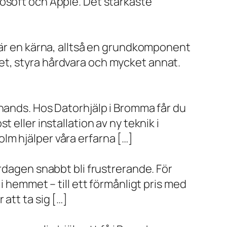
rosoft och Apple. Det starkaste
x är en kärna, alltså en grundkomponent
et, styra hårdvara och mycket annat.
 hands. Hos Datorhjälp i Bromma får du
eller installation av ny teknik i
lm hjälper våra erfarna […]
rdagen snabbt bli frustrerande. För
i hemmet – till ett förmånligt pris med
r att ta sig […]