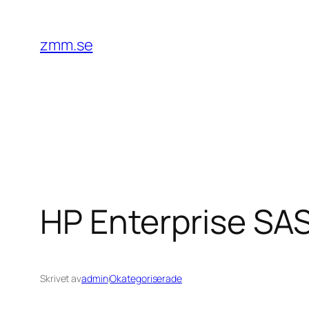
Hoppa
till
zmm.se
innehåll
HP Enterprise SAS
Skrivet av
admin
i
Okategoriserade