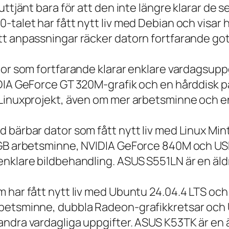
 uttjänt bara för att den inte längre klarar 
talet har fått nytt liv med Debian och visar h
t anpassningar räcker datorn fortfarande gott
tor som fortfarande klarar enklare vardagsuppg
IDIA GeForce GT 320M-grafik och en hårddisk p
 Linuxprojekt, även om mer arbetsminne och en
 bärbar dator som fått nytt liv med Linux Min
 GB arbetsminne, NVIDIA GeForce 840M och USB
nklare bildbehandling. ASUS S551LN är en äld
m har fått nytt liv med Ubuntu 24.04.4 LTS oc
betsminne, dubbla Radeon-grafikkretsar och U
ndra vardagliga uppgifter. ASUS K53TK är en ä