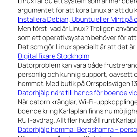
Linux får du ett system som är mer ober
argumentet för att köra Linux är att du
Installera Debian, Ubuntu eller Mint på 
Men först: vad är Linux? Troligen använ
som ett operativsystem behöver för att
Det som gör Linux speciellt är att det är
Digital fixare Stockholm
Datorproblem kan vara både frustrerande
personlig och kunnig support, oavsett om
hemmet. Med butik på Orrspelsvägen 13 
Datorhjälp nära till hands för boende vi
När datorn krånglar, Wi-Fi-uppkopplingen
boende kring Karlaplan finns nu möjlighe
RUT-avdrag. Allt fler hushåll runt Karlaplan
Datorhjälp hemma i Bergshamra – person