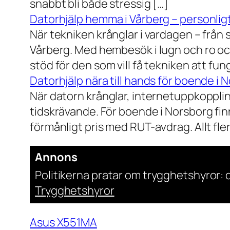
snabbt bli både stressig […]
Datorhjälp hemma i Vårberg – personligt
När tekniken krånglar i vardagen – från st
Vårberg. Med hembesök i lugn och ro och
stöd för den som vill få tekniken att fun
Datorhjälp nära till hands för boende i 
När datorn krånglar, internetuppkopplin
tidskrävande. För boende i Norsborg finn
förmånligt pris med RUT-avdrag. Allt fler h
Annons
Politikerna pratar om trygghetshyror: d
Trygghetshyror
Asus X551MA