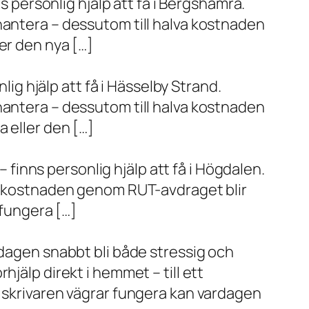
s personlig hjälp att få i Bergshamra.
hantera – dessutom till halva kostnaden
er den nya […]
lig hjälp att få i Hässelby Strand.
hantera – dessutom till halva kostnaden
 eller den […]
– finns personlig hjälp att få i Högdalen.
va kostnaden genom RUT-avdraget blir
 fungera […]
rdagen snabbt bli både stressig och
jälp direkt i hemmet – till ett
r skrivaren vägrar fungera kan vardagen