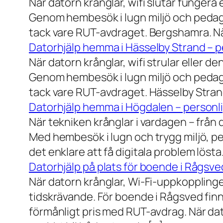
När datorn krånglar, wifi slutar fungera 
Genom hembesök i lugn miljö och pedagog
tack vare RUT-avdraget. Bergshamra. När
Datorhjälp hemma i Hässelby Strand – pe
När datorn krånglar, wifi strular eller de
Genom hembesök i lugn miljö och pedagog
tack vare RUT-avdraget. Hässelby Strand.
Datorhjälp hemma i Högdalen – personli
När tekniken krånglar i vardagen – från da
Med hembesök i lugn och trygg miljö, pe
det enklare att få digitala problem löst
Datorhjälp på plats för boende i Rågsve
När datorn krånglar, Wi-Fi-uppkopplinge
tidskrävande. För boende i Rågsved finns
förmånligt pris med RUT-avdrag. När dat