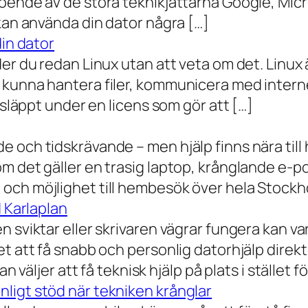
oende av de stora teknikjättarna Google, Mic
 kan använda din dator några […]
din dator
der du redan Linux utan att veta om det. Linu
 kunna hantera filer, kommunicera med intern
 släppt under en licens som gör att […]
 och tidskrävande – men hjälp finns nära till
 det gäller en trasig laptop, krånglande e-post 
och möjlighet till hembesök över hela Stockho
d Karlaplan
 sviktar eller skrivaren vägrar fungera kan va
t att få snabb och personlig datorhjälp direkt 
 väljer att få teknisk hjälp på plats i stället fö
ligt stöd när tekniken krånglar