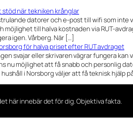
 stöd när tekniken krånglar
rulande datorer och e-post till wifi som inte vil
 möjlighet till halva kostnaden via RUT-avdr
gera igen. Vårberg. När […]
Norsborg för halva priset efter RUT avdraget
gen svajar eller skrivaren vägrar fungera kan 
s nu möjlighet att få snabb och personlig dator
ushåll i Norsborg väljer att få teknisk hjälp på 
et här innebär det för dig. Objektiva fakta.