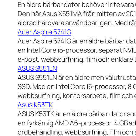
En äldre bärbar dator behöver inte vara
Den här Asus X551MA från mitten av 2010-
åldrad hårdvara användbar igen. Med rät
Acer Aspire 5741G
Acer Aspire 5741G är en äldre bärbar da
en Intel Core i5-processor, separat NV
e-post, webbsurfning, film och enklare
ASUS S551LN
ASUS S551LN är en äldre men välutrustad
SSD. Med en Intel Core i5-processor, 8
webbsurfning, kontorsarbete, film och e
Asus K53TK
ASUS K53TK är en äldre bärbar dator so
en fyrkärnig AMD A6-processor, 4 GB ar
ordbehandling, webbsurfning, film och a