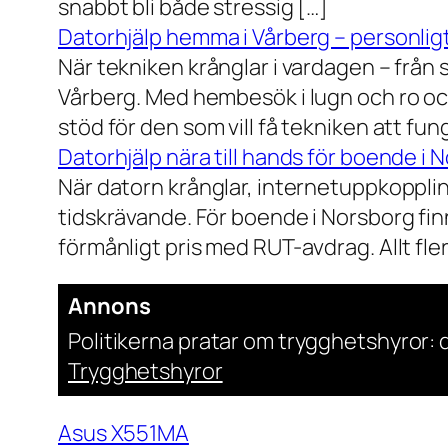
snabbt bli både stressig […]
Datorhjälp hemma i Vårberg – personligt
När tekniken krånglar i vardagen – från st
Vårberg. Med hembesök i lugn och ro och
stöd för den som vill få tekniken att fun
Datorhjälp nära till hands för boende i 
När datorn krånglar, internetuppkopplin
tidskrävande. För boende i Norsborg finn
förmånligt pris med RUT-avdrag. Allt fler h
Annons
Politikerna pratar om trygghetshyror: d
Trygghetshyror
Asus X551MA