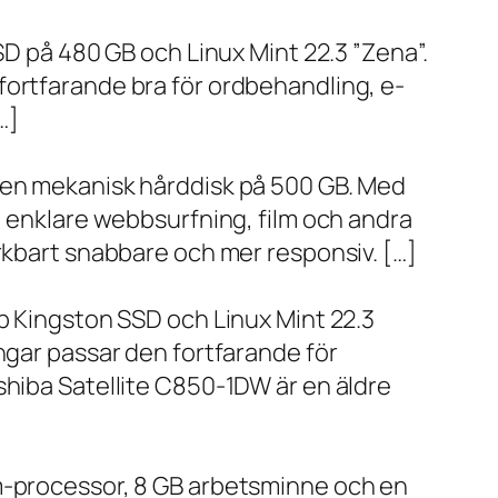
SD på 480 GB och Linux Mint 22.3 ”Zena”.
fortfarande bra för ordbehandling, e-
…]
h en mekanisk hårddisk på 500 GB. Med
, enklare webbsurfning, film och andra
ärkbart snabbare och mer responsiv. […]
bb Kingston SSD och Linux Mint 22.3
ngar passar den fortfarande för
shiba Satellite C850-1DW är en äldre
um-processor, 8 GB arbetsminne och en