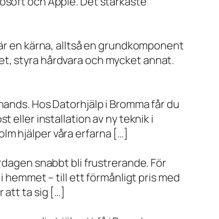
rosoft och Apple. Det starkaste
x är en kärna, alltså en grundkomponent
et, styra hårdvara och mycket annat.
 hands. Hos Datorhjälp i Bromma får du
eller installation av ny teknik i
lm hjälper våra erfarna […]
rdagen snabbt bli frustrerande. För
i hemmet – till ett förmånligt pris med
r att ta sig […]