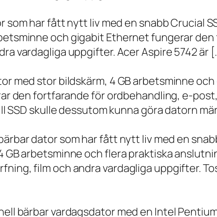
r som har fått nytt liv med en snabb Crucial S
rbetsminne och gigabit Ethernet fungerar den 
ra vardagliga uppgifter. Acer Aspire 5742 är [
ator med stor bildskärm, 4 GB arbetsminne oc
erar den fortfarande för ordbehandling, e-post
 till SSD skulle dessutom kunna göra datorn m
bärbar dator som har fått nytt liv med en sna
 4 GB arbetsminne och flera praktiska anslutni
ning, film och andra vardagliga uppgifter. To
onell bärbar vardagsdator med en Intel Penti