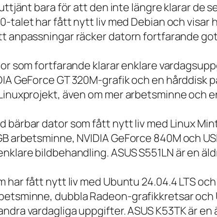
 uttjänt bara för att den inte längre klarar 
talet har fått nytt liv med Debian och visar h
t anpassningar räcker datorn fortfarande gott
tor som fortfarande klarar enklare vardagsuppg
IDIA GeForce GT 320M-grafik och en hårddisk p
 Linuxprojekt, även om mer arbetsminne och en
 bärbar dator som fått nytt liv med Linux Min
 GB arbetsminne, NVIDIA GeForce 840M och USB
nklare bildbehandling. ASUS S551LN är en äld
m har fått nytt liv med Ubuntu 24.04.4 LTS oc
betsminne, dubbla Radeon-grafikkretsar och U
ndra vardagliga uppgifter. ASUS K53TK är en ä