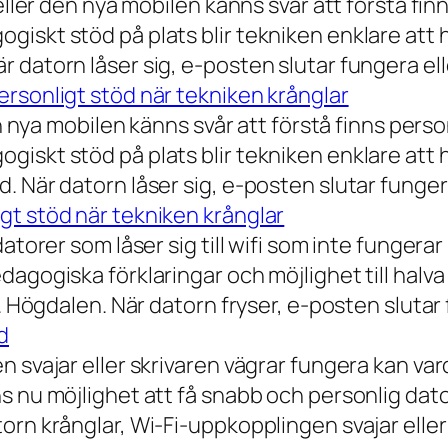
eller den nya mobilen känns svår att förstå finn
iskt stöd på plats blir tekniken enklare att 
 datorn låser sig, e-posten slutar fungera ell
rsonligt stöd när tekniken krånglar
n nya mobilen känns svår att förstå finns person
iskt stöd på plats blir tekniken enklare att 
 När datorn låser sig, e-posten slutar fungera
gt stöd när tekniken krånglar
torer som låser sig till wifi som inte fungerar 
dagogiska förklaringar och möjlighet till hal
a. Högdalen. När datorn fryser, e-posten slutar
d
n svajar eller skrivaren vägrar fungera kan va
 nu möjlighet att få snabb och personlig datorh
orn krånglar, Wi-Fi-uppkopplingen svajar elle