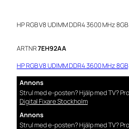
HP RGB V8 UDIMM DDR4 3600 MHz 8GB
ARTNR
7EH92AA
HP RGB V8 UDIMM DDR4 3600 MHz 8GB
Annons
Strul med e-posten? Hjälp med TV? Pr
Digital Fixare Stockholm
Annons
Strul med e-posten? Hjälp med TV? Pr