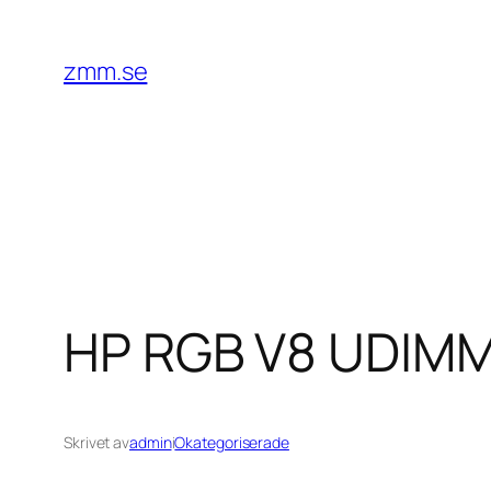
Hoppa
till
zmm.se
innehåll
HP RGB V8 UDIM
Skrivet av
admin
i
Okategoriserade