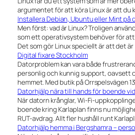
Linux får du ett system som är mer ober
argumentet för att köra Linux är att du
Installera Debian, Ubuntu eller Mint på 
Men först: vad är Linux? Troligen använ
som ett operativsystem behöver för att
Det som gör Linux speciellt är att det är
Digital fixare Stockholm
Datorproblem kan vara både frustrerande
personlig och kunnig support, oavsett om
hemmet. Med butik på Orrspelsvägen 13 
Datorhjälp nära till hands för boende vi
När datorn krånglar, Wi-Fi-uppkopplingen
boende kring Karlaplan finns nu möjlighe
RUT-avdrag. Allt fler hushåll runt Karlaplan
Datorhjälp hemma i Bergshamra – person