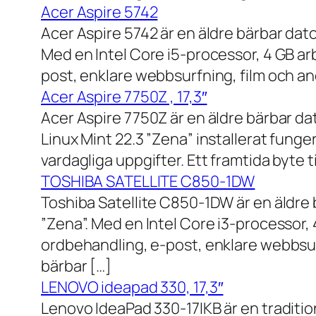
Acer Aspire 5742
Acer Aspire 5742 är en äldre bärbar dato
Med en Intel Core i5-processor, 4 GB a
post, enklare webbsurfning, film och and
Acer Aspire 7750Z , 17,3″
Acer Aspire 7750Z är en äldre bärbar d
Linux Mint 22.3 ”Zena” installerat fung
vardagliga uppgifter. Ett framtida byte
TOSHIBA SATELLITE C850-1DW
Toshiba Satellite C850-1DW är en äldre 
”Zena”. Med en Intel Core i3-processor,
ordbehandling, e-post, enklare webbsurf
bärbar […]
LENOVO ideapad 330, 17,3″
Lenovo IdeaPad 330-17IKB är en traditi