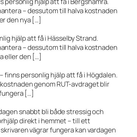
s personlig hjälp att få i Bergshamra.
hantera – dessutom till halva kostnaden
er den nya […]
lig hjälp att få i Hässelby Strand.
hantera – dessutom till halva kostnaden
 eller den […]
– finns personlig hjälp att få i Högdalen.
va kostnaden genom RUT-avdraget blir
 fungera […]
rdagen snabbt bli både stressig och
jälp direkt i hemmet – till ett
r skrivaren vägrar fungera kan vardagen