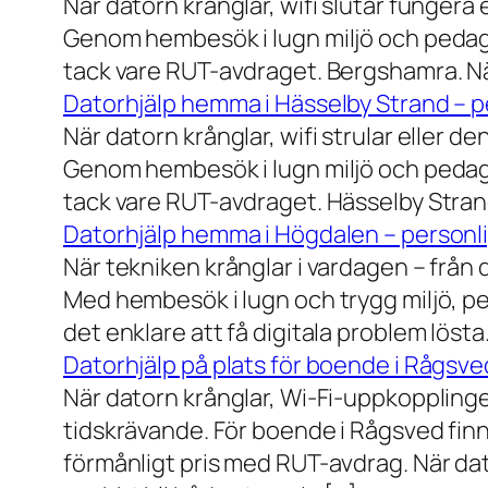
När datorn krånglar, wifi slutar fungera 
Genom hembesök i lugn miljö och pedagog
tack vare RUT-avdraget. Bergshamra. När
Datorhjälp hemma i Hässelby Strand – pe
När datorn krånglar, wifi strular eller de
Genom hembesök i lugn miljö och pedagog
tack vare RUT-avdraget. Hässelby Strand.
Datorhjälp hemma i Högdalen – personli
När tekniken krånglar i vardagen – från da
Med hembesök i lugn och trygg miljö, pe
det enklare att få digitala problem löst
Datorhjälp på plats för boende i Rågsve
När datorn krånglar, Wi-Fi-uppkopplinge
tidskrävande. För boende i Rågsved finns
förmånligt pris med RUT-avdrag. När dat