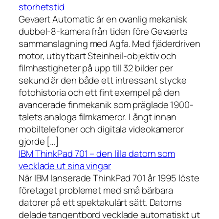
storhetstid
Gevaert Automatic är en ovanlig mekanisk
dubbel-8-kamera från tiden före Gevaerts
sammanslagning med Agfa. Med fjäderdriven
motor, utbytbart Steinheil-objektiv och
filmhastigheter på upp till 32 bilder per
sekund är den både ett intressant stycke
fotohistoria och ett fint exempel på den
avancerade finmekanik som präglade 1900-
talets analoga filmkameror. Långt innan
mobiltelefoner och digitala videokameror
gjorde […]
IBM ThinkPad 701 – den lilla datorn som
vecklade ut sina vingar
När IBM lanserade ThinkPad 701 år 1995 löste
företaget problemet med små bärbara
datorer på ett spektakulärt sätt. Datorns
delade tangentbord vecklade automatiskt ut