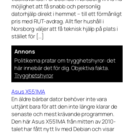
möjlighet att få snabb och personlig
datorhjälp direkt i hemmet – till ett förmånligt
pris med RUT-avdrag. Allt fler hushåll i
Norsborg väljer att få teknisk hjälp på plats i
stället för […]
Annons
Politikerna pratar om trygghetshyror: det
här innebär det för dig. Objektiva fakta.
Trygghetshyror
Asus X551MA
En äldre bärbar dator behöver inte vara
uttjänt bara för att den inte längre klarar de
senaste och mest krävande programmen.
Den här Asus X551MA från mitten av 2010-
talet har fått nytt liv med Debian och visar