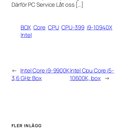
Därför PC Service Låt oss […]
BOX
Core
CPU
CPU-399
i9-10940X
Intel
←
Intel Core i9-9900K
Intel Cpu Core i5-
3,6 GHz Box
10600K, box
→
FLER INLÄGG