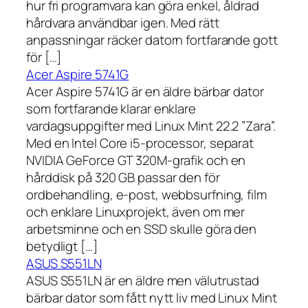
hur fri programvara kan göra enkel, åldrad
hårdvara användbar igen. Med rätt
anpassningar räcker datorn fortfarande gott
för […]
Acer Aspire 5741G
Acer Aspire 5741G är en äldre bärbar dator
som fortfarande klarar enklare
vardagsuppgifter med Linux Mint 22.2 ”Zara”.
Med en Intel Core i5-processor, separat
NVIDIA GeForce GT 320M-grafik och en
hårddisk på 320 GB passar den för
ordbehandling, e-post, webbsurfning, film
och enklare Linuxprojekt, även om mer
arbetsminne och en SSD skulle göra den
betydligt […]
ASUS S551LN
ASUS S551LN är en äldre men välutrustad
bärbar dator som fått nytt liv med Linux Mint