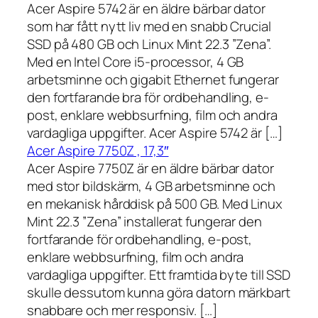
Acer Aspire 5742 är en äldre bärbar dator
som har fått nytt liv med en snabb Crucial
SSD på 480 GB och Linux Mint 22.3 ”Zena”.
Med en Intel Core i5-processor, 4 GB
arbetsminne och gigabit Ethernet fungerar
den fortfarande bra för ordbehandling, e-
post, enklare webbsurfning, film och andra
vardagliga uppgifter. Acer Aspire 5742 är […]
Acer Aspire 7750Z , 17,3″
Acer Aspire 7750Z är en äldre bärbar dator
med stor bildskärm, 4 GB arbetsminne och
en mekanisk hårddisk på 500 GB. Med Linux
Mint 22.3 ”Zena” installerat fungerar den
fortfarande för ordbehandling, e-post,
enklare webbsurfning, film och andra
vardagliga uppgifter. Ett framtida byte till SSD
skulle dessutom kunna göra datorn märkbart
snabbare och mer responsiv. […]