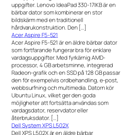
uppgifter. Lenovo IdeaPad 330-17IKB är en
bärbar dator som kombinerar en stor
bildskärm med en traditionell
hårdvarukonstruktion. Den […]
Acer Aspire F5-521
Acer Aspire F5-521 är en äldre bärbar dator
som fortfarande fungerar bra för enklare
vardagsuppgifter. Med fyrkärnig AMD-
processor, 4 GB arbetsminne, integrerad
Radeon-grafik och en SSD på 128 GB passar
den för exempelvis ordbehandling, e-post,
webbsurfning och multimedia. Datorn kör
Ubuntu Linux, vilket ger den goda
möjligheter att fortsätta användas som
vardagsdator, reservdator eller
återbruksdator. […]
Dell System XPS L502X
Dell XPS L502X är en äldre bärbar