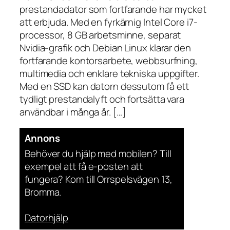
prestandadator som fortfarande har mycket
att erbjuda. Med en fyrkärnig Intel Core i7-
processor, 8 GB arbetsminne, separat
Nvidia-grafik och Debian Linux klarar den
fortfarande kontorsarbete, webbsurfning,
multimedia och enklare tekniska uppgifter.
Med en SSD kan datorn dessutom få ett
tydligt prestandalyft och fortsätta vara
användbar i många år. […]
Annons
Behöver du hjälp med mobilen? Till
exempel att få e-posten att
fungera? Kom till Orrspelsvägen 13,
Bromma.
Datorhjälp