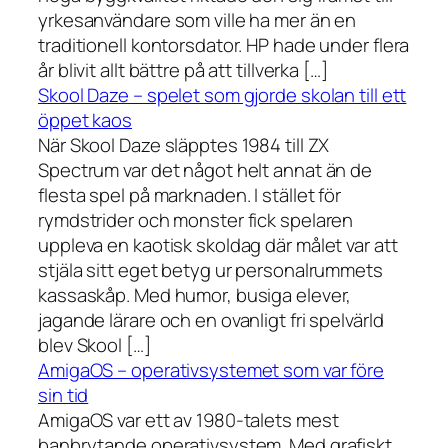
yrkesanvändare som ville ha mer än en
traditionell kontorsdator. HP hade under flera
år blivit allt bättre på att tillverka […]
Skool Daze – spelet som gjorde skolan till ett
öppet kaos
När Skool Daze släpptes 1984 till ZX
Spectrum var det något helt annat än de
flesta spel på marknaden. I stället för
rymdstrider och monster fick spelaren
uppleva en kaotisk skoldag där målet var att
stjäla sitt eget betyg ur personalrummets
kassaskåp. Med humor, busiga elever,
jagande lärare och en ovanligt fri spelvärld
blev Skool […]
AmigaOS – operativsystemet som var före
sin tid
AmigaOS var ett av 1980-talets mest
banbrytande operativsystem. Med grafiskt