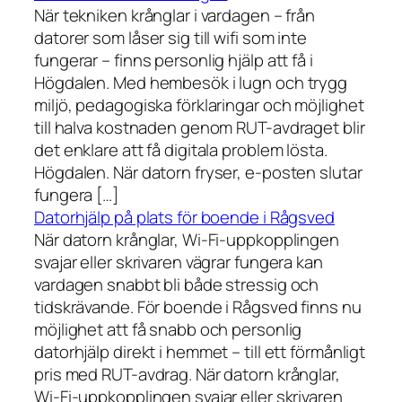
När tekniken krånglar i vardagen – från
datorer som låser sig till wifi som inte
fungerar – finns personlig hjälp att få i
Högdalen. Med hembesök i lugn och trygg
miljö, pedagogiska förklaringar och möjlighet
till halva kostnaden genom RUT-avdraget blir
det enklare att få digitala problem lösta.
Högdalen. När datorn fryser, e-posten slutar
fungera […]
Datorhjälp på plats för boende i Rågsved
När datorn krånglar, Wi-Fi-uppkopplingen
svajar eller skrivaren vägrar fungera kan
vardagen snabbt bli både stressig och
tidskrävande. För boende i Rågsved finns nu
möjlighet att få snabb och personlig
datorhjälp direkt i hemmet – till ett förmånligt
pris med RUT-avdrag. När datorn krånglar,
Wi-Fi-uppkopplingen svajar eller skrivaren