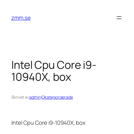
Hoppa
till
zmm.se
innehåll
Intel Cpu Core i9-
10940X, box
Skrivet av
admin
i
Okategoriserade
Intel Cpu Core i9-10940X, box