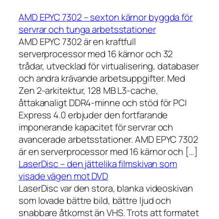
AMD EPYC 7302 – sexton kärnor byggda för
servrar och tunga arbetsstationer
AMD EPYC 7302 är en kraftfull
serverprocessor med 16 kärnor och 32
trådar, utvecklad för virtualisering, databaser
och andra krävande arbetsuppgifter. Med
Zen 2-arkitektur, 128 MB L3-cache,
åttakanaligt DDR4-minne och stöd för PCI
Express 4.0 erbjuder den fortfarande
imponerande kapacitet för servrar och
avancerade arbetsstationer. AMD EPYC 7302
är en serverprocessor med 16 kärnor och […]
LaserDisc – den jättelika filmskivan som
visade vägen mot DVD
LaserDisc var den stora, blanka videoskivan
som lovade bättre bild, bättre ljud och
snabbare åtkomst än VHS. Trots att formatet