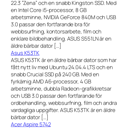
22.3 ”Zena” och en snabb Kingston SSD. Med
en Intel Core i5-processor, 8 GB
arbetsminne, NVIDIA GeForce 840M och USB
3.0 passar den fortfarande bra för
webbsurfning, kontorsarbete, film och
enklare bildbehandling. ASUS S551LN är en
äldre bärbar dator […]
Asus K53TK
ASUS K53TK är en äldre bärbar dator som har
fått nytt liv med Ubuntu 24.04.4 LTS och en
snabb Crucial SSD på 240 GB. Med en
fyrkärnig AMD A6-processor, 4 GB
arbetsminne, dubbla Radeon-grafikkretsar
och USB 3.0 passar den fortfarande för
ordbehandling, webbsurfning, film och andra
vardagliga uppgifter. ASUS K53TK är en äldre
bärbar dator […]
Acer Aspire 5742