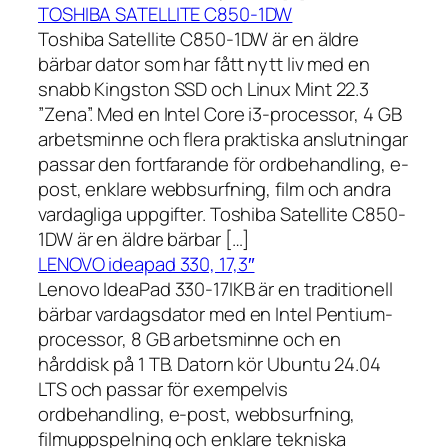
TOSHIBA SATELLITE C850-1DW
Toshiba Satellite C850-1DW är en äldre
bärbar dator som har fått nytt liv med en
snabb Kingston SSD och Linux Mint 22.3
”Zena”. Med en Intel Core i3-processor, 4 GB
arbetsminne och flera praktiska anslutningar
passar den fortfarande för ordbehandling, e-
post, enklare webbsurfning, film och andra
vardagliga uppgifter. Toshiba Satellite C850-
1DW är en äldre bärbar […]
LENOVO ideapad 330, 17,3″
Lenovo IdeaPad 330-17IKB är en traditionell
bärbar vardagsdator med en Intel Pentium-
processor, 8 GB arbetsminne och en
hårddisk på 1 TB. Datorn kör Ubuntu 24.04
LTS och passar för exempelvis
ordbehandling, e-post, webbsurfning,
filmuppspelning och enklare tekniska