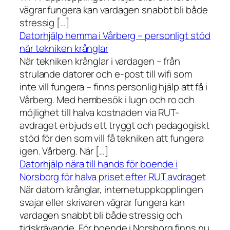
vägrar fungera kan vardagen snabbt bli både
stressig […]
Datorhjälp hemma i Vårberg – personligt stöd
när tekniken krånglar
När tekniken krånglar i vardagen – från
strulande datorer och e-post till wifi som
inte vill fungera – finns personlig hjälp att få i
Vårberg. Med hembesök i lugn och ro och
möjlighet till halva kostnaden via RUT-
avdraget erbjuds ett tryggt och pedagogiskt
stöd för den som vill få tekniken att fungera
igen. Vårberg. När […]
Datorhjälp nära till hands för boende i
Norsborg för halva priset efter RUT avdraget
När datorn krånglar, internetuppkopplingen
svajar eller skrivaren vägrar fungera kan
vardagen snabbt bli både stressig och
tidskrävande. För boende i Norsborg finns nu