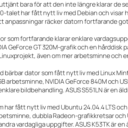
 uttjänt bara för att den inte längre klarar 
talet har fått nytt liv med Debian och visar h
t anpassningar räcker datorn fortfarande gott
tor som fortfarande klarar enklare vardagsuppg
IDIA GeForce GT 320M-grafik och en hårddisk p
 Linuxprojekt, även om mer arbetsminne och en
 bärbar dator som fått nytt liv med Linux Min
 GB arbetsminne, NVIDIA GeForce 840M och USB
nklare bildbehandling. ASUS S551LN är en äld
m har fått nytt liv med Ubuntu 24.04.4 LTS oc
betsminne, dubbla Radeon-grafikkretsar och U
ndra vardagliga uppgifter. ASUS K53TK är en ä