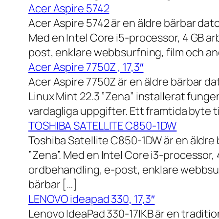
Acer Aspire 5742
Acer Aspire 5742 är en äldre bärbar dato
Med en Intel Core i5-processor, 4 GB a
post, enklare webbsurfning, film och and
Acer Aspire 7750Z , 17,3″
Acer Aspire 7750Z är en äldre bärbar d
Linux Mint 22.3 ”Zena” installerat fung
vardagliga uppgifter. Ett framtida byte
TOSHIBA SATELLITE C850-1DW
Toshiba Satellite C850-1DW är en äldre 
”Zena”. Med en Intel Core i3-processor,
ordbehandling, e-post, enklare webbsurf
bärbar […]
LENOVO ideapad 330, 17,3″
Lenovo IdeaPad 330-17IKB är en traditi