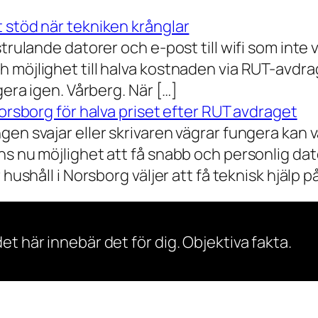
 stöd när tekniken krånglar
rulande datorer och e-post till wifi som inte vil
 möjlighet till halva kostnaden via RUT-avdr
gera igen. Vårberg. När […]
Norsborg för halva priset efter RUT avdraget
gen svajar eller skrivaren vägrar fungera kan 
s nu möjlighet att få snabb och personlig dator
ushåll i Norsborg väljer att få teknisk hjälp på 
et här innebär det för dig. Objektiva fakta.