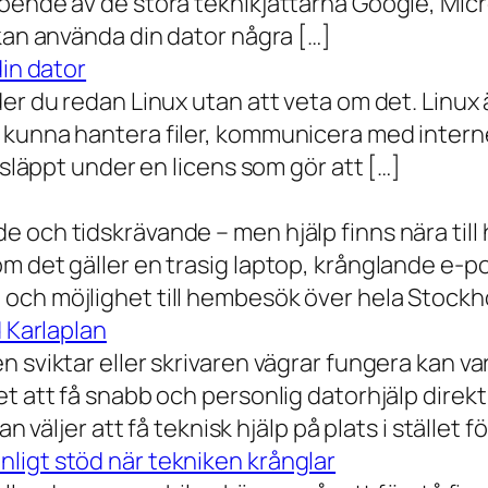
oende av de stora teknikjättarna Google, Mic
 kan använda din dator några […]
din dator
der du redan Linux utan att veta om det. Linu
 kunna hantera filer, kommunicera med intern
 släppt under en licens som gör att […]
 och tidskrävande – men hjälp finns nära till
 det gäller en trasig laptop, krånglande e-post 
och möjlighet till hembesök över hela Stockho
d Karlaplan
 sviktar eller skrivaren vägrar fungera kan va
t att få snabb och personlig datorhjälp direkt 
 väljer att få teknisk hjälp på plats i stället fö
ligt stöd när tekniken krånglar