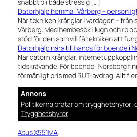
snabbt bli både stressig […]
Datorhjälp hemma i Vårberg – personligt
När tekniken krånglar i vardagen – från st
Vårberg. Med hembesök i lugn och ro och
stöd för den som vill få tekniken att fun
Datorhjälp nära till hands för boende i 
När datorn krånglar, internetuppkopplin
tidskrävande. För boende i Norsborg finn
förmånligt pris med RUT-avdrag. Allt fler h
Annons
Politikerna pratar om trygghetshyror: d
Trygghetshyror
Asus X551MA