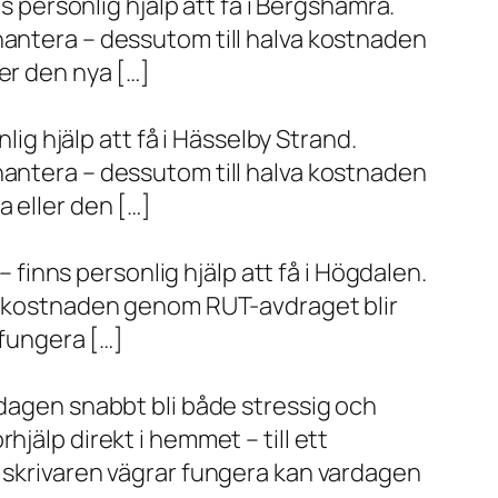
s personlig hjälp att få i Bergshamra.
hantera – dessutom till halva kostnaden
er den nya […]
lig hjälp att få i Hässelby Strand.
hantera – dessutom till halva kostnaden
 eller den […]
– finns personlig hjälp att få i Högdalen.
va kostnaden genom RUT-avdraget blir
 fungera […]
rdagen snabbt bli både stressig och
jälp direkt i hemmet – till ett
r skrivaren vägrar fungera kan vardagen