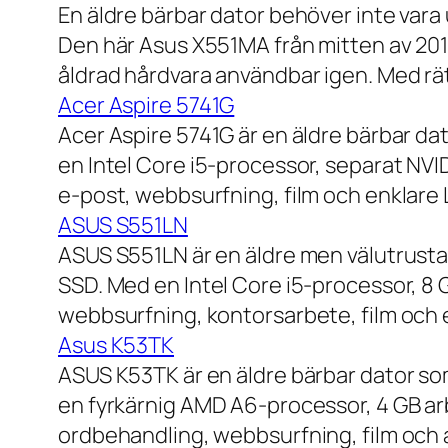
En äldre bärbar dator behöver inte vara
Den här Asus X551MA från mitten av 2010-
åldrad hårdvara användbar igen. Med rät
Acer Aspire 5741G
Acer Aspire 5741G är en äldre bärbar da
en Intel Core i5-processor, separat NV
e-post, webbsurfning, film och enklare
ASUS S551LN
ASUS S551LN är en äldre men välutrustad
SSD. Med en Intel Core i5-processor, 8
webbsurfning, kontorsarbete, film och e
Asus K53TK
ASUS K53TK är en äldre bärbar dator so
en fyrkärnig AMD A6-processor, 4 GB ar
ordbehandling, webbsurfning, film och a