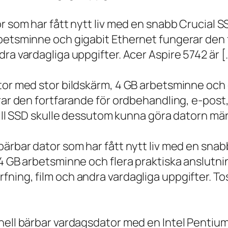
r som har fått nytt liv med en snabb Crucial S
rbetsminne och gigabit Ethernet fungerar den 
ra vardagliga uppgifter. Acer Aspire 5742 är [
ator med stor bildskärm, 4 GB arbetsminne oc
erar den fortfarande för ordbehandling, e-post
 till SSD skulle dessutom kunna göra datorn m
bärbar dator som har fått nytt liv med en sna
 4 GB arbetsminne och flera praktiska anslutni
ning, film och andra vardagliga uppgifter. To
onell bärbar vardagsdator med en Intel Penti