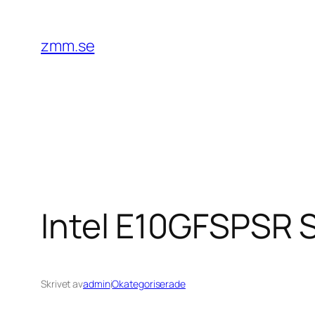
Hoppa
till
zmm.se
innehåll
Intel E10GFSPSR 
Skrivet av
admin
i
Okategoriserade