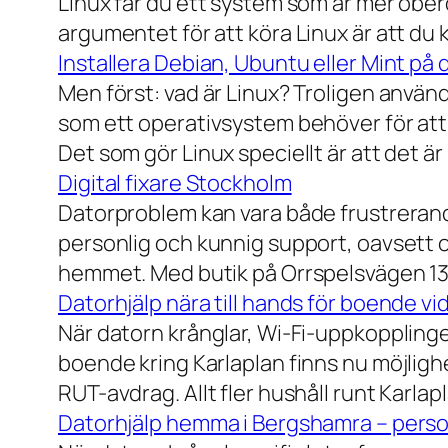
Linux får du ett system som är mer ober
argumentet för att köra Linux är att du
Installera Debian, Ubuntu eller Mint på 
Men först: vad är Linux? Troligen använ
som ett operativsystem behöver för att
Det som gör Linux speciellt är att det är
Digital fixare Stockholm
Datorproblem kan vara både frustrerande
personlig och kunnig support, oavsett om
hemmet. Med butik på Orrspelsvägen 13 
Datorhjälp nära till hands för boende vi
När datorn krånglar, Wi-Fi-uppkopplingen
boende kring Karlaplan finns nu möjlighe
RUT-avdrag. Allt fler hushåll runt Karlaplan
Datorhjälp hemma i Bergshamra – person