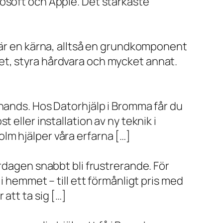
rosoft och Apple. Det starkaste
x är en kärna, alltså en grundkomponent
et, styra hårdvara och mycket annat.
 hands. Hos Datorhjälp i Bromma får du
eller installation av ny teknik i
lm hjälper våra erfarna […]
rdagen snabbt bli frustrerande. För
i hemmet – till ett förmånligt pris med
r att ta sig […]