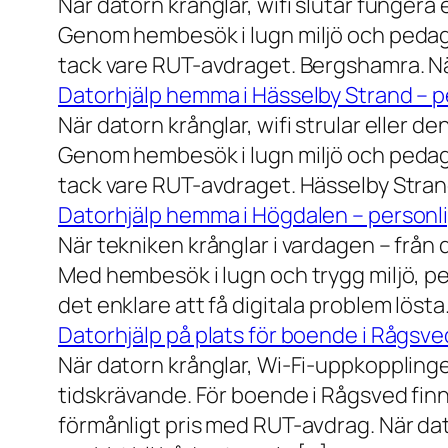
När datorn krånglar, wifi slutar fungera 
Genom hembesök i lugn miljö och pedagog
tack vare RUT-avdraget. Bergshamra. När
Datorhjälp hemma i Hässelby Strand – pe
När datorn krånglar, wifi strular eller de
Genom hembesök i lugn miljö och pedagog
tack vare RUT-avdraget. Hässelby Strand.
Datorhjälp hemma i Högdalen – personli
När tekniken krånglar i vardagen – från da
Med hembesök i lugn och trygg miljö, pe
det enklare att få digitala problem löst
Datorhjälp på plats för boende i Rågsve
När datorn krånglar, Wi-Fi-uppkopplinge
tidskrävande. För boende i Rågsved finns
förmånligt pris med RUT-avdrag. När dat