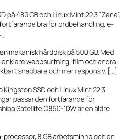
SD på 480 GB och Linux Mint 22.3 ”Zena”.
fortfarande bra för ordbehandling, e-
…]
h en mekanisk hårddisk på 500 GB. Med
, enklare webbsurfning, film och andra
ärkbart snabbare och mer responsiv. […]
bb Kingston SSD och Linux Mint 22.3
ngar passar den fortfarande för
shiba Satellite C850-1DW är en äldre
um-processor, 8 GB arbetsminne och en