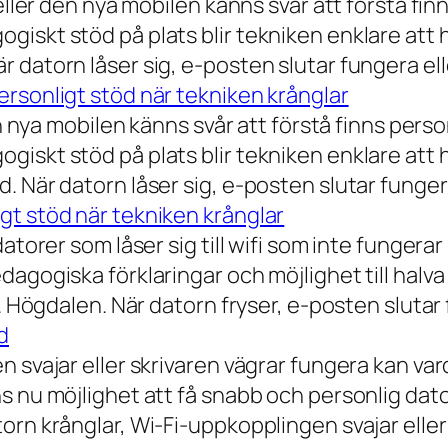
eller den nya mobilen känns svår att förstå finn
iskt stöd på plats blir tekniken enklare att 
 datorn låser sig, e-posten slutar fungera ell
rsonligt stöd när tekniken krånglar
n nya mobilen känns svår att förstå finns person
iskt stöd på plats blir tekniken enklare att 
 När datorn låser sig, e-posten slutar fungera
gt stöd när tekniken krånglar
torer som låser sig till wifi som inte fungerar 
dagogiska förklaringar och möjlighet till hal
a. Högdalen. När datorn fryser, e-posten slutar
d
n svajar eller skrivaren vägrar fungera kan va
 nu möjlighet att få snabb och personlig datorh
orn krånglar, Wi-Fi-uppkopplingen svajar elle