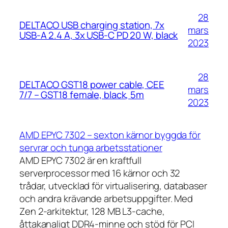
28
DELTACO USB charging station, 7x
mars
USB-A 2.4 A, 3x USB-C PD 20 W, black
2023
28
DELTACO GST18 power cable, CEE
mars
7/7 – GST18 female, black, 5m
2023
AMD EPYC 7302 – sexton kärnor byggda för
servrar och tunga arbetsstationer
AMD EPYC 7302 är en kraftfull
serverprocessor med 16 kärnor och 32
trådar, utvecklad för virtualisering, databaser
och andra krävande arbetsuppgifter. Med
Zen 2-arkitektur, 128 MB L3-cache,
åttakanaligt DDR4-minne och stöd för PCI