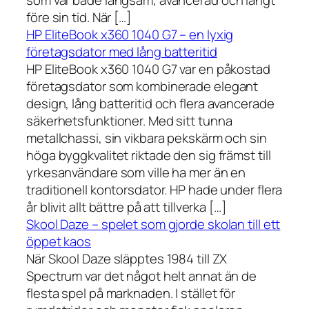
som var både långsam, avancerad och långt
före sin tid. När […]
HP EliteBook x360 1040 G7 – en lyxig
företagsdator med lång batteritid
HP EliteBook x360 1040 G7 var en påkostad
företagsdator som kombinerade elegant
design, lång batteritid och flera avancerade
säkerhetsfunktioner. Med sitt tunna
metallchassi, sin vikbara pekskärm och sin
höga byggkvalitet riktade den sig främst till
yrkesanvändare som ville ha mer än en
traditionell kontorsdator. HP hade under flera
år blivit allt bättre på att tillverka […]
Skool Daze – spelet som gjorde skolan till ett
öppet kaos
När Skool Daze släpptes 1984 till ZX
Spectrum var det något helt annat än de
flesta spel på marknaden. I stället för