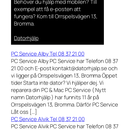
Behöver du hjälp med mobilen? Till
exempel att få e-posten att
fungera? Kom till Orrspelsvägen 13,
Bromma.
Datorhjälp
PC Service Alby Tel 08 37 21 00
PC Service Alby PC Service har Telefon 08 37
21 00 och E-post kontakt@datorhjalp.se och
vi ligger på Orrspelsvägen 13, Bromma Öppet
tider Starta inte dator? Vi hjälper dej. Vi
reparera din PC & Mac PC Service ( Nytt
namn Datorhjälp ) har funnits 11 år på
Orrspelsvägen 13, Bromma. Därför PC Service
Låt oss […]
PC Service Alvik Tel 08 37 21 00
PC Service Alvik PC Service har Telefon 08 37