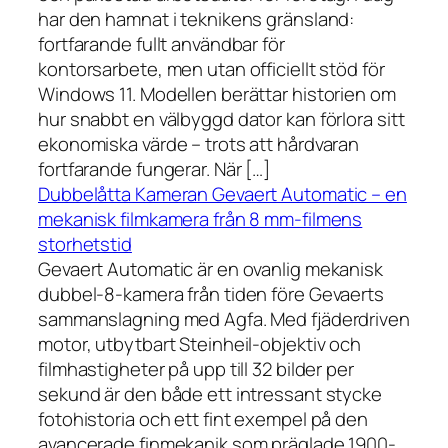
har den hamnat i teknikens gränsland:
fortfarande fullt användbar för
kontorsarbete, men utan officiellt stöd för
Windows 11. Modellen berättar historien om
hur snabbt en välbyggd dator kan förlora sitt
ekonomiska värde – trots att hårdvaran
fortfarande fungerar. När […]
Dubbelåtta Kameran Gevaert Automatic – en
mekanisk filmkamera från 8 mm-filmens
storhetstid
Gevaert Automatic är en ovanlig mekanisk
dubbel-8-kamera från tiden före Gevaerts
sammanslagning med Agfa. Med fjäderdriven
motor, utbytbart Steinheil-objektiv och
filmhastigheter på upp till 32 bilder per
sekund är den både ett intressant stycke
fotohistoria och ett fint exempel på den
avancerade finmekanik som präglade 1900-