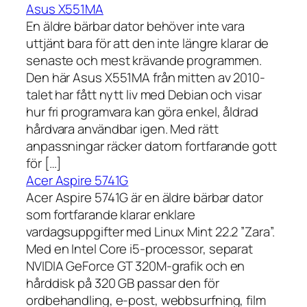
Asus X551MA
En äldre bärbar dator behöver inte vara
uttjänt bara för att den inte längre klarar de
senaste och mest krävande programmen.
Den här Asus X551MA från mitten av 2010-
talet har fått nytt liv med Debian och visar
hur fri programvara kan göra enkel, åldrad
hårdvara användbar igen. Med rätt
anpassningar räcker datorn fortfarande gott
för […]
Acer Aspire 5741G
Acer Aspire 5741G är en äldre bärbar dator
som fortfarande klarar enklare
vardagsuppgifter med Linux Mint 22.2 ”Zara”.
Med en Intel Core i5-processor, separat
NVIDIA GeForce GT 320M-grafik och en
hårddisk på 320 GB passar den för
ordbehandling, e-post, webbsurfning, film