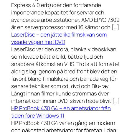
Express 4.0 erbjuder den fortfarande
imponerande kapacitet för servrar och
avancerade arbetsstationer. AMD EPYC 7302
är en serverprocessor med 16 kärnor och […]
LaserDisc – den jättelika filmskivan som
visade vägen mot DVD
LaserDisc var den stora, blanka videoskivan
som lovade bättre bild, bättre ljud och
snabbare åtkomst än VHS. Trots att formatet
aldrig slog igenom på bred front blev det en
favorit bland filmälskare och banade väg för
senare tekniker som cd, dvd och Blu-ray.
Långt innan filmer kunde strömmas över
internet och innan DVD-skivan hade blivit […]
HP ProBook 430 G4 – en arbetsdator från
tiden före Windows 11
HP ProBook 430 G4 var en gång en modern
och påkostad arbetsdator för företag. I dag