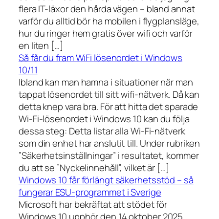
flera IT-läxor den hårda vägen – bland annat
varför du alltid bör ha mobilen i flygplansläge,
hur du ringer hem gratis över wifi och varför
en liten […]
Så får du fram WiFi lösenordet i Windows
10/11
Ibland kan man hamna i situationer när man
tappat lösenordet till sitt wifi-nätverk. Då kan
detta knep vara bra. För att hitta det sparade
Wi-Fi-lösenordet i Windows 10 kan du följa
dessa steg: Detta listar alla Wi-Fi-nätverk
som din enhet har anslutit till. Under rubriken
”Säkerhetsinställningar” i resultatet, kommer
du att se ”Nyckelinnehåll”, vilket är […]
Windows 10 får förlängt säkerhetsstöd – så
fungerar ESU-programmet i Sverige
Microsoft har bekräftat att stödet för
Windows 10 upphör den 14 oktober 2025.