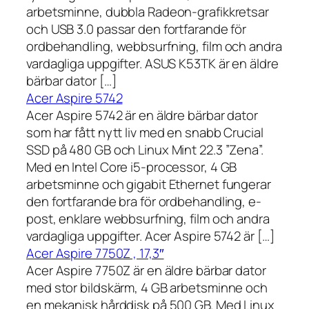
arbetsminne, dubbla Radeon-grafikkretsar
och USB 3.0 passar den fortfarande för
ordbehandling, webbsurfning, film och andra
vardagliga uppgifter. ASUS K53TK är en äldre
bärbar dator […]
Acer Aspire 5742
Acer Aspire 5742 är en äldre bärbar dator
som har fått nytt liv med en snabb Crucial
SSD på 480 GB och Linux Mint 22.3 ”Zena”.
Med en Intel Core i5-processor, 4 GB
arbetsminne och gigabit Ethernet fungerar
den fortfarande bra för ordbehandling, e-
post, enklare webbsurfning, film och andra
vardagliga uppgifter. Acer Aspire 5742 är […]
Acer Aspire 7750Z , 17,3″
Acer Aspire 7750Z är en äldre bärbar dator
med stor bildskärm, 4 GB arbetsminne och
en mekanisk hårddisk på 500 GB. Med Linux