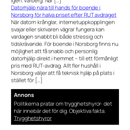
igen. Vårberg. När […]
Datorhjälp nära till hands för boende i
Norsborg för halva priset efter RUT avdraget
När datorn krånglar, internetuppkopplingen
svajar eller skrivaren vägrar fungera kan
vardagen snabbt bli både stressig och
tidskrävande. För boende i Norsborg finns nu
möjlighet att få snabb och personlig
datorhjälp direkt i hemmet – till ett förmånligt
pris med RUT-avdrag. Allt fler hushåll i
Norsborg väljer att få teknisk hjälp på plats i
stället för […]
Annons
Politikerna pratar om trygghetshyror: det
här innebär det för dig. Objektiva fakta.
Trygghetshyror