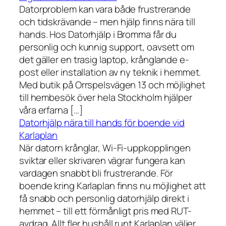
Datorproblem kan vara både frustrerande
och tidskrävande – men hjälp finns nära till
hands. Hos Datorhjälp i Bromma får du
personlig och kunnig support, oavsett om
det gäller en trasig laptop, krånglande e-
post eller installation av ny teknik i hemmet.
Med butik på Orrspelsvägen 13 och möjlighet
till hembesök över hela Stockholm hjälper
våra erfarna […]
Datorhjälp nära till hands för boende vid
Karlaplan
När datorn krånglar, Wi-Fi-uppkopplingen
sviktar eller skrivaren vägrar fungera kan
vardagen snabbt bli frustrerande. För
boende kring Karlaplan finns nu möjlighet att
få snabb och personlig datorhjälp direkt i
hemmet – till ett förmånligt pris med RUT-
avdrag. Allt fler hushåll runt Karlaplan väljer