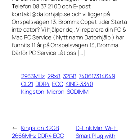
Telefon 08 37 21 00 och E-post
kontakt@datorhjalp.se och vi ligger på
Orrspelsvägen 13, Bromma Öppet tider Starta
inte dator? Vi hjälper dej. Vi reparera din PC &
Mac PC Service ( Nytt namn Datorhjälp ) har
funnits 11 år på Orrspelsvägen 13, Bromma.
Därför PC Service Låt oss […]
2933MHz
2Rx8
32GB
740617314649
CL21
DDR4
ECC
KING-3340
Kingston
Micron
SODIMM
←
Kingston 32GB
D-Link Mini Wi-Fi
2666MHz DDR4 ECC
Smart Plug with