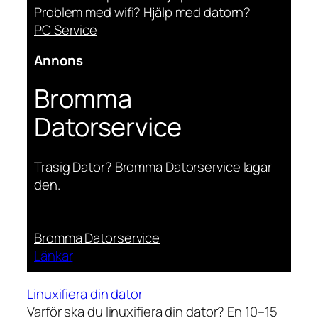
Problem med wifi? Hjälp med datorn?
PC Service
Annons
Bromma
Datorservice
Trasig Dator? Bromma Datorservice lagar
den.
Bromma Datorservice
Länkar
Linuxifiera din dator
Varför ska du linuxifiera din dator? En 10–15