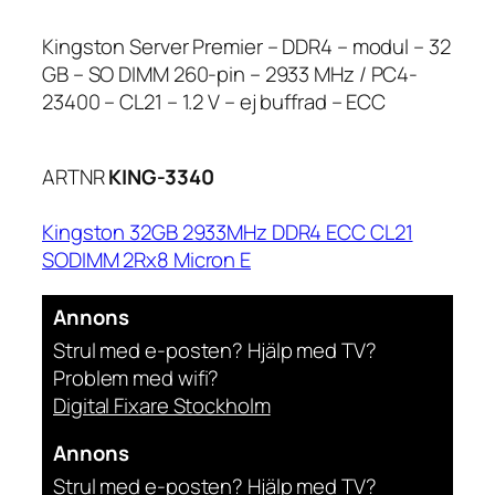
Kingston Server Premier – DDR4 – modul – 32
GB – SO DIMM 260-pin – 2933 MHz / PC4-
23400 – CL21 – 1.2 V – ej buffrad – ECC
ARTNR
KING-3340
Kingston 32GB 2933MHz DDR4 ECC CL21
SODIMM 2Rx8 Micron E
Annons
Strul med e-posten? Hjälp med TV?
Problem med wifi?
Digital Fixare Stockholm
Annons
Strul med e-posten? Hjälp med TV?