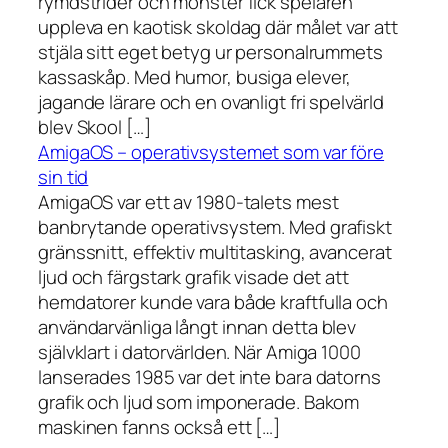
rymdstrider och monster fick spelaren
uppleva en kaotisk skoldag där målet var att
stjäla sitt eget betyg ur personalrummets
kassaskåp. Med humor, busiga elever,
jagande lärare och en ovanligt fri spelvärld
blev Skool […]
AmigaOS – operativsystemet som var före
sin tid
AmigaOS var ett av 1980-talets mest
banbrytande operativsystem. Med grafiskt
gränssnitt, effektiv multitasking, avancerat
ljud och färgstark grafik visade det att
hemdatorer kunde vara både kraftfulla och
användarvänliga långt innan detta blev
självklart i datorvärlden. När Amiga 1000
lanserades 1985 var det inte bara datorns
grafik och ljud som imponerade. Bakom
maskinen fanns också ett […]