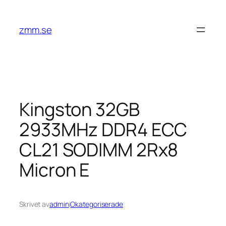
Hoppa
till
zmm.se
innehåll
Kingston 32GB
2933MHz DDR4 ECC
CL21 SODIMM 2Rx8
Micron E
Skrivet av
admin
i
Okategoriserade