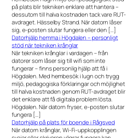
på plats blir tekniken enklare att hantera –
dessutom till halva kostnaden tack vare RUT-
avdraget. Hässelby Strand. När datorn låser
sig, e-posten slutar fungera eller den […]
Datorhjälp hemma i Högdalen – personligt
stöd när tekniken krånglar
När tekniken krånglar i vardagen – från
datorer som låser sig till wifi som inte
fungerar – finns personlig hjälp att få i
Högdalen. Med hembesök i lugn och trygg
miljö, pedagogiska förklaringar och möjlighet
till halva kostnaden genom RUT-avdraget blir
det enklare att få digitala problem lösta.
Högdalen. När datorn fryser, e-posten slutar
fungera […]
Datorhjälp på plats för boende i Rågsved
När datorn krånglar, Wi-Fi-uppkopplingen
svajar eller skrivaren vägrar fungera kan