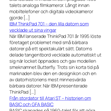
talets analoga filmkameror. Långt innan
mobiltelefoner och digitala videokameror
gjorde […]
IBM ThinkPad 701 – den lilla datorn som
vecklade ut sina vingar
När IBM lanserade ThinkPad 701 år 1995 löste
företaget problemet med små bärbara
datorer på ett spektakulärt sätt. Datorns
delade tangentbord vecklade automatiskt ut
sig när locket öppnades och gav modellen
smeknamnet Butterfly. Trots sin korta tid på
marknaden blev den en designikon och en
av datorhistoriens mest minnesvärda
bärbara datorer. När IBM presenterade
ThinkPad […]
Från stordator till Atari ST – historien om
BASIC och GFA BASIC
BASIC skapades på 1960-talet för att göra