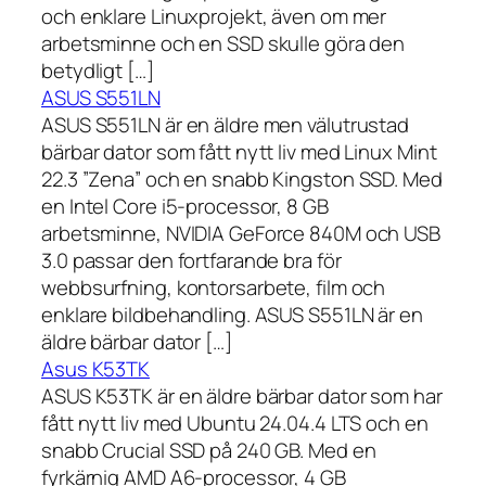
och enklare Linuxprojekt, även om mer
arbetsminne och en SSD skulle göra den
betydligt […]
ASUS S551LN
ASUS S551LN är en äldre men välutrustad
bärbar dator som fått nytt liv med Linux Mint
22.3 ”Zena” och en snabb Kingston SSD. Med
en Intel Core i5-processor, 8 GB
arbetsminne, NVIDIA GeForce 840M och USB
3.0 passar den fortfarande bra för
webbsurfning, kontorsarbete, film och
enklare bildbehandling. ASUS S551LN är en
äldre bärbar dator […]
Asus K53TK
ASUS K53TK är en äldre bärbar dator som har
fått nytt liv med Ubuntu 24.04.4 LTS och en
snabb Crucial SSD på 240 GB. Med en
fyrkärnig AMD A6-processor, 4 GB