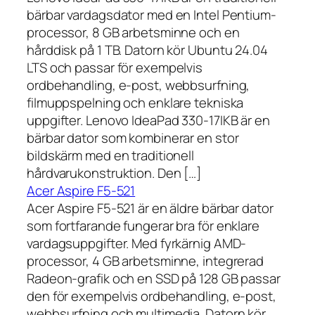
bärbar vardagsdator med en Intel Pentium-
processor, 8 GB arbetsminne och en
hårddisk på 1 TB. Datorn kör Ubuntu 24.04
LTS och passar för exempelvis
ordbehandling, e-post, webbsurfning,
filmuppspelning och enklare tekniska
uppgifter. Lenovo IdeaPad 330-17IKB är en
bärbar dator som kombinerar en stor
bildskärm med en traditionell
hårdvarukonstruktion. Den […]
Acer Aspire F5-521
Acer Aspire F5-521 är en äldre bärbar dator
som fortfarande fungerar bra för enklare
vardagsuppgifter. Med fyrkärnig AMD-
processor, 4 GB arbetsminne, integrerad
Radeon-grafik och en SSD på 128 GB passar
den för exempelvis ordbehandling, e-post,
webbsurfning och multimedia. Datorn kör