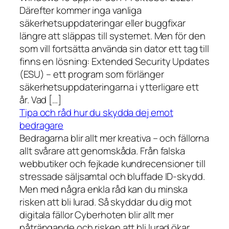
Därefter kommer inga vanliga
säkerhetsuppdateringar eller buggfixar
längre att släppas till systemet. Men för den
som vill fortsätta använda sin dator ett tag till
finns en lösning: Extended Security Updates
(ESU) – ett program som förlänger
säkerhetsuppdateringarna i ytterligare ett
år. Vad […]
Tipa och råd hur du skydda dej emot
bedragare
Bedragarna blir allt mer kreativa – och fällorna
allt svårare att genomskåda. Från falska
webbutiker och fejkade kundrecensioner till
stressade säljsamtal och bluffade ID-skydd.
Men med några enkla råd kan du minska
risken att bli lurad. Så skyddar du dig mot
digitala fällor Cyberhoten blir allt mer
påträngande och risken att bli lurad ökar.