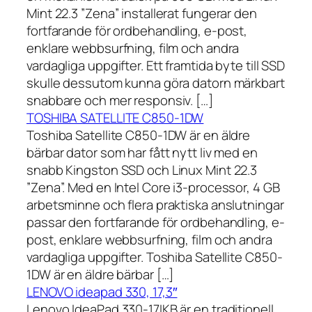
Mint 22.3 ”Zena” installerat fungerar den
fortfarande för ordbehandling, e-post,
enklare webbsurfning, film och andra
vardagliga uppgifter. Ett framtida byte till SSD
skulle dessutom kunna göra datorn märkbart
snabbare och mer responsiv. […]
TOSHIBA SATELLITE C850-1DW
Toshiba Satellite C850-1DW är en äldre
bärbar dator som har fått nytt liv med en
snabb Kingston SSD och Linux Mint 22.3
”Zena”. Med en Intel Core i3-processor, 4 GB
arbetsminne och flera praktiska anslutningar
passar den fortfarande för ordbehandling, e-
post, enklare webbsurfning, film och andra
vardagliga uppgifter. Toshiba Satellite C850-
1DW är en äldre bärbar […]
LENOVO ideapad 330, 17,3″
Lenovo IdeaPad 330-17IKB är en traditionell