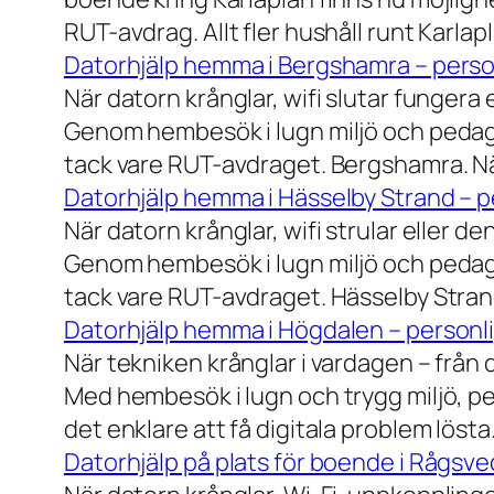
RUT-avdrag. Allt fler hushåll runt Karlaplan
Datorhjälp hemma i Bergshamra – person
När datorn krånglar, wifi slutar fungera 
Genom hembesök i lugn miljö och pedagog
tack vare RUT-avdraget. Bergshamra. När
Datorhjälp hemma i Hässelby Strand – pe
När datorn krånglar, wifi strular eller de
Genom hembesök i lugn miljö och pedagog
tack vare RUT-avdraget. Hässelby Strand.
Datorhjälp hemma i Högdalen – personli
När tekniken krånglar i vardagen – från da
Med hembesök i lugn och trygg miljö, pe
det enklare att få digitala problem löst
Datorhjälp på plats för boende i Rågsve