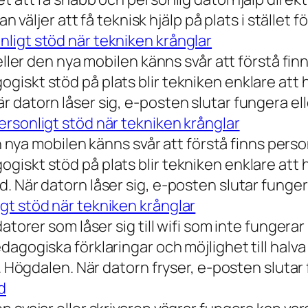
 väljer att få teknisk hjälp på plats i stället fö
ligt stöd när tekniken krånglar
eller den nya mobilen känns svår att förstå finn
iskt stöd på plats blir tekniken enklare att 
 datorn låser sig, e-posten slutar fungera ell
rsonligt stöd när tekniken krånglar
n nya mobilen känns svår att förstå finns person
iskt stöd på plats blir tekniken enklare att 
 När datorn låser sig, e-posten slutar fungera
gt stöd när tekniken krånglar
torer som låser sig till wifi som inte fungerar 
dagogiska förklaringar och möjlighet till hal
a. Högdalen. När datorn fryser, e-posten slutar
d