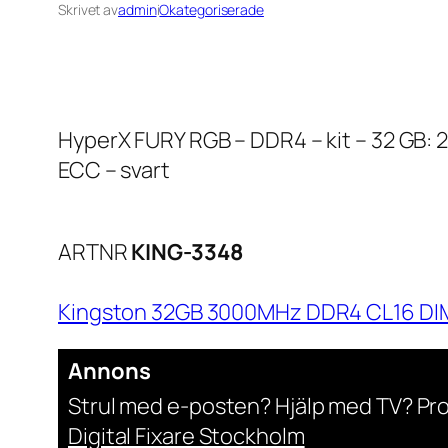
Skrivet av
admin
i
Okategoriserade
HyperX FURY RGB – DDR4 – kit – 32 GB: 2
ECC – svart
ARTNR
KING-3348
Kingston 32GB 3000MHz DDR4 CL16 DIMM
Annons
Strul med e-posten? Hjälp med TV? Pr
Digital Fixare Stockholm