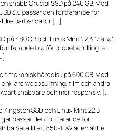
h en snabb Crucial SSD på 240 GB. Med
SB 3.0 passar den fortfarande för
ldre bärbar dator […]
SD på 480 GB och Linux Mint 22.3 ”Zena”.
fortfarande bra för ordbehandling, e-
…]
h en mekanisk hårddisk på 500 GB. Med
, enklare webbsurfning, film och andra
ärkbart snabbare och mer responsiv. […]
bb Kingston SSD och Linux Mint 22.3
ngar passar den fortfarande för
shiba Satellite C850-1DW är en äldre