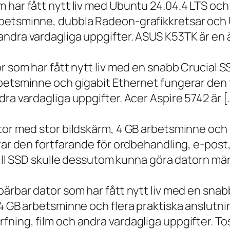
m har fått nytt liv med Ubuntu 24.04.4 LTS oc
betsminne, dubbla Radeon-grafikkretsar och U
ndra vardagliga uppgifter. ASUS K53TK är en ä
r som har fått nytt liv med en snabb Crucial S
rbetsminne och gigabit Ethernet fungerar den 
ra vardagliga uppgifter. Acer Aspire 5742 är [
ator med stor bildskärm, 4 GB arbetsminne oc
erar den fortfarande för ordbehandling, e-post
 till SSD skulle dessutom kunna göra datorn m
bärbar dator som har fått nytt liv med en sna
 4 GB arbetsminne och flera praktiska anslutni
ning, film och andra vardagliga uppgifter. To