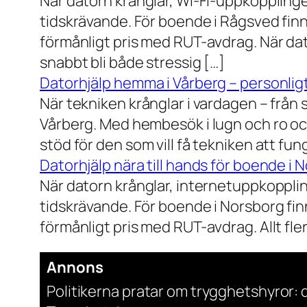
När datorn krånglar, Wi-Fi-uppkopplinge
tidskrävande. För boende i Rågsved finns
förmånligt pris med RUT-avdrag. När dat
snabbt bli både stressig […]
Datorhjälp hemma i Vårberg – personligt
När tekniken krånglar i vardagen – från st
Vårberg. Med hembesök i lugn och ro och
stöd för den som vill få tekniken att fun
Datorhjälp nära till hands för boende i 
När datorn krånglar, internetuppkopplin
tidskrävande. För boende i Norsborg finn
förmånligt pris med RUT-avdrag. Allt fler h
Annons
Politikerna pratar om trygghetshyror: d