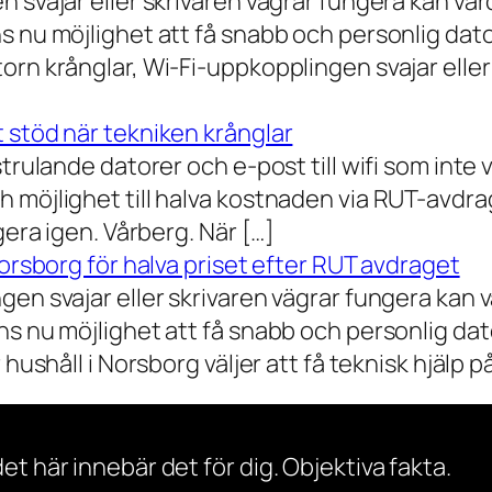
n svajar eller skrivaren vägrar fungera kan va
 nu möjlighet att få snabb och personlig datorh
orn krånglar, Wi-Fi-uppkopplingen svajar elle
 stöd när tekniken krånglar
rulande datorer och e-post till wifi som inte vil
 möjlighet till halva kostnaden via RUT-avdr
gera igen. Vårberg. När […]
Norsborg för halva priset efter RUT avdraget
gen svajar eller skrivaren vägrar fungera kan 
s nu möjlighet att få snabb och personlig dator
ushåll i Norsborg väljer att få teknisk hjälp på 
et här innebär det för dig. Objektiva fakta.