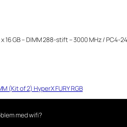
 x 16 GB – DIMM 288-stift – 3000 MHz / PC4-240
 (Kit of 2) HyperX FURY RGB
oblem med wifi?