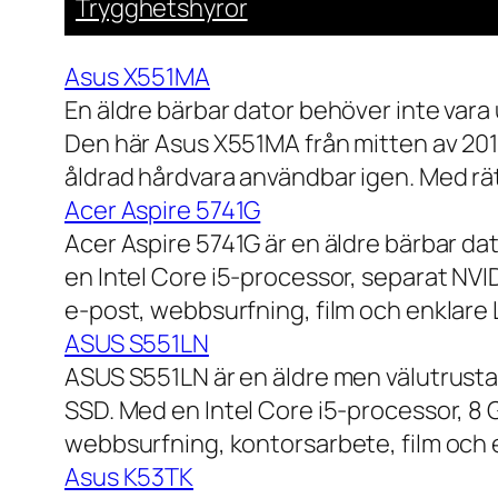
Trygghetshyror
Asus X551MA
En äldre bärbar dator behöver inte vara
Den här Asus X551MA från mitten av 2010-
åldrad hårdvara användbar igen. Med rät
Acer Aspire 5741G
Acer Aspire 5741G är en äldre bärbar da
en Intel Core i5-processor, separat NV
e-post, webbsurfning, film och enklare
ASUS S551LN
ASUS S551LN är en äldre men välutrustad
SSD. Med en Intel Core i5-processor, 8
webbsurfning, kontorsarbete, film och e
Asus K53TK