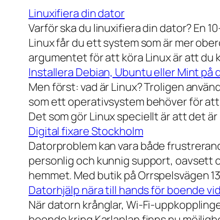
Linuxifiera din dator
Varför ska du linuxifiera din dator? En 1
Linux får du ett system som är mer ober
argumentet för att köra Linux är att du
Installera Debian, Ubuntu eller Mint på 
Men först: vad är Linux? Troligen använ
som ett operativsystem behöver för att
Det som gör Linux speciellt är att det är
Digital fixare Stockholm
Datorproblem kan vara både frustrerande
personlig och kunnig support, oavsett om
hemmet. Med butik på Orrspelsvägen 13 
Datorhjälp nära till hands för boende vi
När datorn krånglar, Wi-Fi-uppkopplingen
boende kring Karlaplan finns nu möjlighe