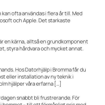
kan ofta användas i flera år till. Med
rosoft och Apple. Det starkaste
x är en kärna, alltså en grundkomponent
et, styra hårdvara och mycket annat.
 hands. Hos Datorhjälp i Bromma får du
eller installation av ny teknik i
lm hjälper våra erfarna […]
rdagen snabbt bli frustrerande. För
i hemmet – till ett förmånligt pris med