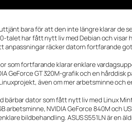
 uttjänt bara för att den inte längre klarar 
talet har fått nytt liv med Debian och visar h
t anpassningar räcker datorn fortfarande gott
tor som fortfarande klarar enklare vardagsuppg
IDIA GeForce GT 320M-grafik och en hårddisk p
 Linuxprojekt, även om mer arbetsminne och en
 bärbar dator som fått nytt liv med Linux Min
 GB arbetsminne, NVIDIA GeForce 840M och USB
nklare bildbehandling. ASUS S551LN är en äld