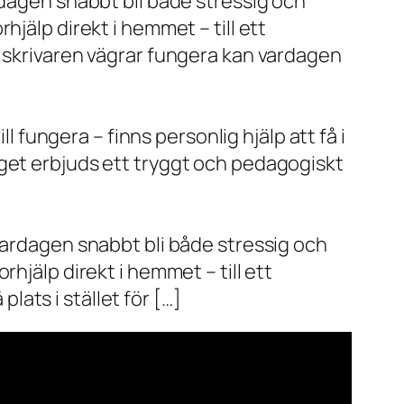
rdagen snabbt bli både stressig och
jälp direkt i hemmet – till ett
r skrivaren vägrar fungera kan vardagen
l fungera – finns personlig hjälp att få i
aget erbjuds ett tryggt och pedagogiskt
vardagen snabbt bli både stressig och
hjälp direkt i hemmet – till ett
plats i stället för […]