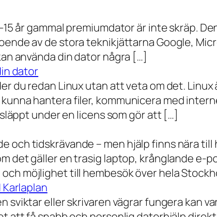
0–15 år gammal premiumdator är inte skräp. Den 
oende av de stora teknikjättarna Google, Mic
 kan använda din dator några […]
din dator
der du redan Linux utan att veta om det. Linu
 kunna hantera filer, kommunicera med intern
 släppt under en licens som gör att […]
 och tidskrävande – men hjälp finns nära till
 det gäller en trasig laptop, krånglande e-post 
och möjlighet till hembesök över hela Stockho
d Karlaplan
 sviktar eller skrivaren vägrar fungera kan va
t att få snabb och personlig datorhjälp direkt 