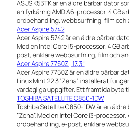
ASUS K53TK är en äldre bärbar dator so
en fyrkärnig AMD A6-processor, 4 GB ar
ordbehandling, webbsurfning, film och a
Acer Aspire 5742
Acer Aspire 5742 är en äldre bärbar dato
Med en Intel Core i5-processor, 4 GB a
post, enklare webbsurfning, film och and
Acer Aspire 7750Z , 17,3″
Acer Aspire 7750Z är en äldre bärbar d
Linux Mint 22.3 ”Zena” installerat fung
vardagliga uppgifter. Ett framtida byte
TOSHIBA SATELLITE C850-1DW
Toshiba Satellite C850-1DW är en äldre 
”Zena”. Med en Intel Core i3-processor,
ordbehandling, e-post, enklare webbsurf