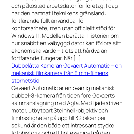
och påkostad arbetsdator för företag. I dag
har den hamnat i teknikens gränsland:
fortfarande fullt användbar för
kontorsarbete, men utan officiellt stöd för
Windows 11. Modellen berättar historien om
hur snabbt en välbyggd dator kan förlora sitt
ekonomiska värde – trots att hårdvaran
fortfarande fungerar. När […]
Dubbelåtta Kameran Gevaert Automatic – en
mekanisk filmkamera från 8 mm-filmens
storhetstid
Gevaert Automatic är en ovanlig mekanisk
dubbel-8-kamera från tiden före Gevaerts
sammanslagning med Agfa. Med fjäderdriven
motor, utbytbart Steinheil-objektiv och
filmhastigheter på upp till 32 bilder per
sekund är den både ett intressant stycke
fotohistoria och ett fint exempel på den