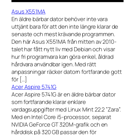
Asus X551MA
En äldre bärbar dator behöver inte vara
uttjänt bara för att den inte längre klarar de
senaste och mest krävande programmen.
Den här Asus X551MA från mitten av 2010-
talet har fått nytt liv med Debian och visar
hur fri programvara kan göra enkel, åldrad
hårdvara användbar igen. Med rätt
anpassningar räcker datorn fortfarande gott
för […]
Acer Aspire 5741G
Acer Aspire 5741G är en äldre bärbar dator
som fortfarande klarar enklare
vardagsuppgifter med Linux Mint 22.2 ”Zara”.
Med en Intel Core i5-processor, separat
NVIDIA GeForce GT 320M-grafik och en
hårddisk på 320 GB passar den för