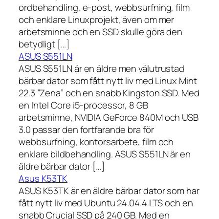
ordbehandling, e-post, webbsurfning, film
och enklare Linuxprojekt, även om mer
arbetsminne och en SSD skulle göra den
betydligt […]
ASUS S551LN
ASUS S551LN är en äldre men välutrustad
bärbar dator som fått nytt liv med Linux Mint
22.3 ”Zena” och en snabb Kingston SSD. Med
en Intel Core i5-processor, 8 GB
arbetsminne, NVIDIA GeForce 840M och USB
3.0 passar den fortfarande bra för
webbsurfning, kontorsarbete, film och
enklare bildbehandling. ASUS S551LN är en
äldre bärbar dator […]
Asus K53TK
ASUS K53TK är en äldre bärbar dator som har
fått nytt liv med Ubuntu 24.04.4 LTS och en
snabb Crucial SSD på 240 GB. Med en