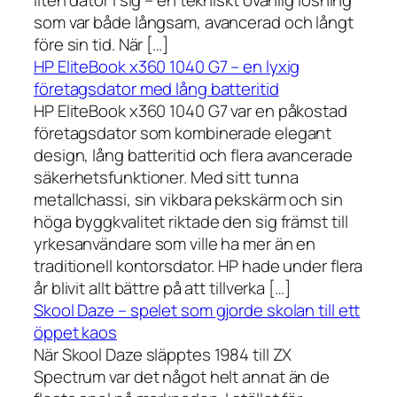
liten dator i sig – en tekniskt ovanlig lösning
som var både långsam, avancerad och långt
före sin tid. När […]
HP EliteBook x360 1040 G7 – en lyxig
företagsdator med lång batteritid
HP EliteBook x360 1040 G7 var en påkostad
företagsdator som kombinerade elegant
design, lång batteritid och flera avancerade
säkerhetsfunktioner. Med sitt tunna
metallchassi, sin vikbara pekskärm och sin
höga byggkvalitet riktade den sig främst till
yrkesanvändare som ville ha mer än en
traditionell kontorsdator. HP hade under flera
år blivit allt bättre på att tillverka […]
Skool Daze – spelet som gjorde skolan till ett
öppet kaos
När Skool Daze släpptes 1984 till ZX
Spectrum var det något helt annat än de