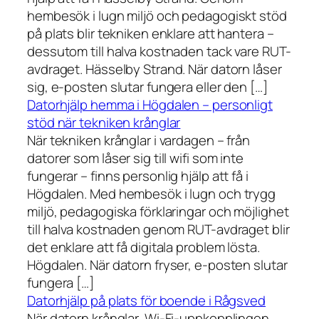
hembesök i lugn miljö och pedagogiskt stöd
på plats blir tekniken enklare att hantera –
dessutom till halva kostnaden tack vare RUT-
avdraget. Hässelby Strand. När datorn låser
sig, e-posten slutar fungera eller den […]
Datorhjälp hemma i Högdalen – personligt
stöd när tekniken krånglar
När tekniken krånglar i vardagen – från
datorer som låser sig till wifi som inte
fungerar – finns personlig hjälp att få i
Högdalen. Med hembesök i lugn och trygg
miljö, pedagogiska förklaringar och möjlighet
till halva kostnaden genom RUT-avdraget blir
det enklare att få digitala problem lösta.
Högdalen. När datorn fryser, e-posten slutar
fungera […]
Datorhjälp på plats för boende i Rågsved
När datorn krånglar, Wi-Fi-uppkopplingen