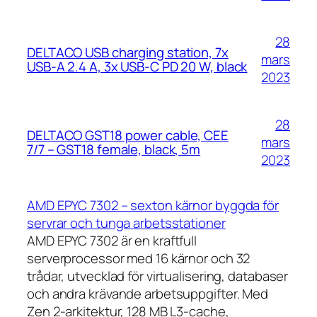
28
DELTACO USB charging station, 7x
mars
USB-A 2.4 A, 3x USB-C PD 20 W, black
2023
28
DELTACO GST18 power cable, CEE
mars
7/7 – GST18 female, black, 5m
2023
AMD EPYC 7302 – sexton kärnor byggda för
servrar och tunga arbetsstationer
AMD EPYC 7302 är en kraftfull
serverprocessor med 16 kärnor och 32
trådar, utvecklad för virtualisering, databaser
och andra krävande arbetsuppgifter. Med
Zen 2-arkitektur, 128 MB L3-cache,