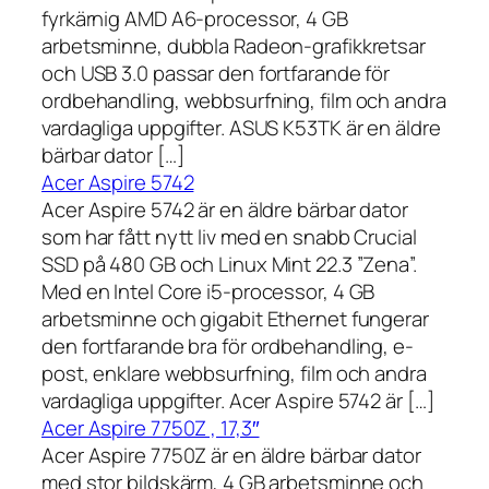
fyrkärnig AMD A6-processor, 4 GB
arbetsminne, dubbla Radeon-grafikkretsar
och USB 3.0 passar den fortfarande för
ordbehandling, webbsurfning, film och andra
vardagliga uppgifter. ASUS K53TK är en äldre
bärbar dator […]
Acer Aspire 5742
Acer Aspire 5742 är en äldre bärbar dator
som har fått nytt liv med en snabb Crucial
SSD på 480 GB och Linux Mint 22.3 ”Zena”.
Med en Intel Core i5-processor, 4 GB
arbetsminne och gigabit Ethernet fungerar
den fortfarande bra för ordbehandling, e-
post, enklare webbsurfning, film och andra
vardagliga uppgifter. Acer Aspire 5742 är […]
Acer Aspire 7750Z , 17,3″
Acer Aspire 7750Z är en äldre bärbar dator
med stor bildskärm, 4 GB arbetsminne och