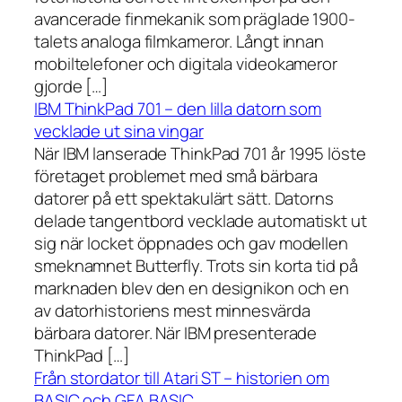
avancerade finmekanik som präglade 1900-
talets analoga filmkameror. Långt innan
mobiltelefoner och digitala videokameror
gjorde […]
IBM ThinkPad 701 – den lilla datorn som
vecklade ut sina vingar
När IBM lanserade ThinkPad 701 år 1995 löste
företaget problemet med små bärbara
datorer på ett spektakulärt sätt. Datorns
delade tangentbord vecklade automatiskt ut
sig när locket öppnades och gav modellen
smeknamnet Butterfly. Trots sin korta tid på
marknaden blev den en designikon och en
av datorhistoriens mest minnesvärda
bärbara datorer. När IBM presenterade
ThinkPad […]
Från stordator till Atari ST – historien om
BASIC och GFA BASIC