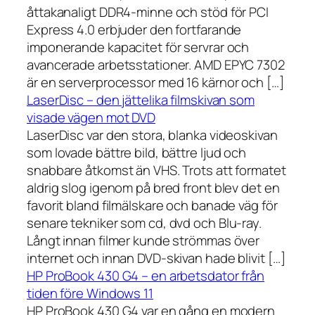
åttakanaligt DDR4-minne och stöd för PCI
Express 4.0 erbjuder den fortfarande
imponerande kapacitet för servrar och
avancerade arbetsstationer. AMD EPYC 7302
är en serverprocessor med 16 kärnor och […]
LaserDisc – den jättelika filmskivan som
visade vägen mot DVD
LaserDisc var den stora, blanka videoskivan
som lovade bättre bild, bättre ljud och
snabbare åtkomst än VHS. Trots att formatet
aldrig slog igenom på bred front blev det en
favorit bland filmälskare och banade väg för
senare tekniker som cd, dvd och Blu-ray.
Långt innan filmer kunde strömmas över
internet och innan DVD-skivan hade blivit […]
HP ProBook 430 G4 – en arbetsdator från
tiden före Windows 11
HP ProBook 430 G4 var en gång en modern