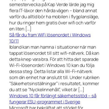
semestervecka på Kap Verde lärde jag mig
flera IT-läxor den hårda vägen – bland annat
varför du alltid bör ha mobilen i flygplansläge,
hur du ringer hem gratis över wifi och varför
en liten […]
Så får du fram WiFi lösenordet i Windows
10/11
Ibland kan man hamna i situationer när man
tappat lösenordet till sitt wifi-nätverk. Då kan
detta knep vara bra. För att hitta det sparade
Wi-Fi-lösenordet i Windows 10 kan du följa
dessa steg: Detta listar alla Wi-Fi-nätverk
som din enhet har anslutit till. Under rubriken
”Säkerhetsinställningar” i resultatet, kommer
du att se ”Nyckelinnehåll”, vilket är […]
Windows 10 får förlängt säkerhetsstöd – så
fungerar ESU-programmet i Sverige
Microsoft har bekräftat att stödet för