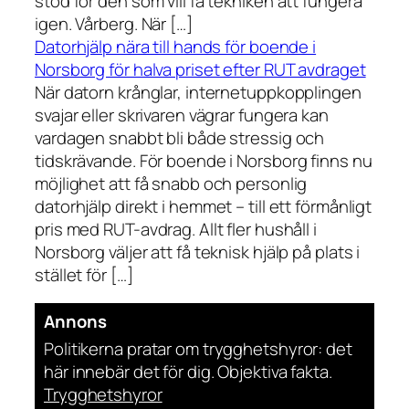
stöd för den som vill få tekniken att fungera
igen. Vårberg. När […]
Datorhjälp nära till hands för boende i
Norsborg för halva priset efter RUT avdraget
När datorn krånglar, internetuppkopplingen
svajar eller skrivaren vägrar fungera kan
vardagen snabbt bli både stressig och
tidskrävande. För boende i Norsborg finns nu
möjlighet att få snabb och personlig
datorhjälp direkt i hemmet – till ett förmånligt
pris med RUT-avdrag. Allt fler hushåll i
Norsborg väljer att få teknisk hjälp på plats i
stället för […]
Annons
Politikerna pratar om trygghetshyror: det
här innebär det för dig. Objektiva fakta.
Trygghetshyror