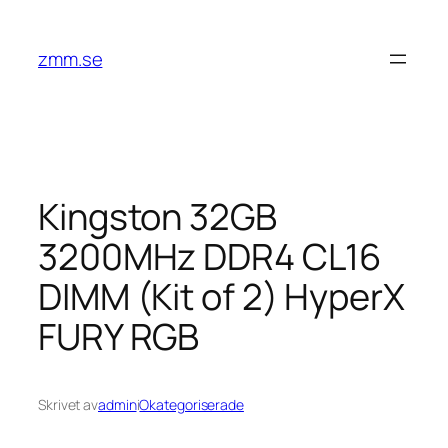
Hoppa
till
zmm.se
innehåll
Kingston 32GB
3200MHz DDR4 CL16
DIMM (Kit of 2) HyperX
FURY RGB
Skrivet av
admin
i
Okategoriserade