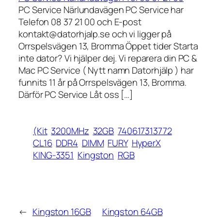
PC Service Närlundavägen PC Service har
Telefon 08 37 21 00 och E-post
kontakt@datorhjalp.se och vi ligger på
Orrspelsvägen 13, Bromma Öppet tider Starta
inte dator? Vi hjälper dej. Vi reparera din PC &
Mac PC Service ( Nytt namn Datorhjälp ) har
funnits 11 år på Orrspelsvägen 13, Bromma.
Därför PC Service Låt oss […]
(Kit
3200MHz
32GB
740617313772
CL16
DDR4
DIMM
FURY
HyperX
KING-3351
Kingston
RGB
←
Kingston 16GB
Kingston 64GB