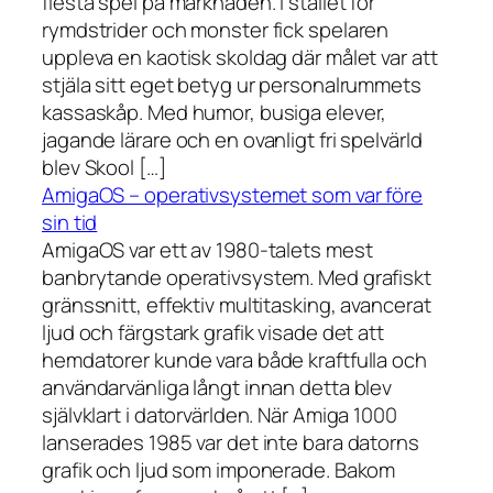
flesta spel på marknaden. I stället för
rymdstrider och monster fick spelaren
uppleva en kaotisk skoldag där målet var att
stjäla sitt eget betyg ur personalrummets
kassaskåp. Med humor, busiga elever,
jagande lärare och en ovanligt fri spelvärld
blev Skool […]
AmigaOS – operativsystemet som var före
sin tid
AmigaOS var ett av 1980-talets mest
banbrytande operativsystem. Med grafiskt
gränssnitt, effektiv multitasking, avancerat
ljud och färgstark grafik visade det att
hemdatorer kunde vara både kraftfulla och
användarvänliga långt innan detta blev
självklart i datorvärlden. När Amiga 1000
lanserades 1985 var det inte bara datorns
grafik och ljud som imponerade. Bakom