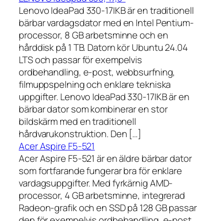
Lenovo IdeaPad 330-17IKB är en traditionell
bärbar vardagsdator med en Intel Pentium-
processor, 8 GB arbetsminne och en
hårddisk på 1 TB. Datorn kör Ubuntu 24.04
LTS och passar för exempelvis
ordbehandling, e-post, webbsurfning,
filmuppspelning och enklare tekniska
uppgifter. Lenovo IdeaPad 330-17IKB är en
bärbar dator som kombinerar en stor
bildskärm med en traditionell
hårdvarukonstruktion. Den […]
Acer Aspire F5-521
Acer Aspire F5-521 är en äldre bärbar dator
som fortfarande fungerar bra för enklare
vardagsuppgifter. Med fyrkärnig AMD-
processor, 4 GB arbetsminne, integrerad
Radeon-grafik och en SSD på 128 GB passar
den för exempelvis ordbehandling, e-post,