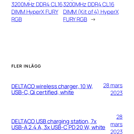
3200MHz DDR4 CL16
3200MHz DDR4 CL16
DIMM HyperX FURY
DIMM (Kit of 4) HyperX
RGB
FURY RGB
→
FLER INLÄGG
28 mars
DELTACO wireless charger, 10 W,
USB-C, Qi certified, white
2023
28
DELTACO USB charging station, 7x
mars
USB-A 2.4 A, 3x USB-C PD 20 W, white
2023