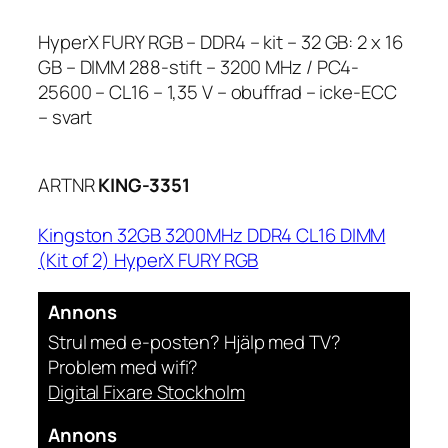
HyperX FURY RGB – DDR4 – kit – 32 GB: 2 x 16
GB – DIMM 288-stift – 3200 MHz / PC4-
25600 – CL16 – 1,35 V – obuffrad – icke-ECC
– svart
ARTNR
KING-3351
Kingston 32GB 3200MHz DDR4 CL16 DIMM
(Kit of 2) HyperX FURY RGB
Annons
Strul med e-posten? Hjälp med TV?
Problem med wifi?
Digital Fixare Stockholm
Annons