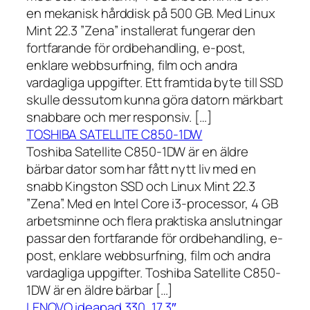
en mekanisk hårddisk på 500 GB. Med Linux
Mint 22.3 ”Zena” installerat fungerar den
fortfarande för ordbehandling, e-post,
enklare webbsurfning, film och andra
vardagliga uppgifter. Ett framtida byte till SSD
skulle dessutom kunna göra datorn märkbart
snabbare och mer responsiv. […]
TOSHIBA SATELLITE C850-1DW
Toshiba Satellite C850-1DW är en äldre
bärbar dator som har fått nytt liv med en
snabb Kingston SSD och Linux Mint 22.3
”Zena”. Med en Intel Core i3-processor, 4 GB
arbetsminne och flera praktiska anslutningar
passar den fortfarande för ordbehandling, e-
post, enklare webbsurfning, film och andra
vardagliga uppgifter. Toshiba Satellite C850-
1DW är en äldre bärbar […]
LENOVO ideapad 330, 17,3″