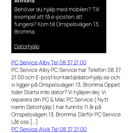
Annons
Behöver du hjälp med mobilen? Till
exempel att få e-posten att
fungera? Kom till Orrspelsvägen 13,
Bromma.
Datorhjälp
PC Service Alby Tel 08 37 21 00
PC Service Alby PC Service har Telefon 08 37
21 00 och E-post kontakt@datorhjalp.se och
vi ligger på Orrspelsvägen 13, Bromma Öppet
tider Starta inte dator? Vi hjälper dej. Vi
reparera din PC & Mac PC Service ( Nytt
namn Datorhjälp ) har funnits 11 år på
Orrspelsvägen 13, Bromma. Därför PC Service
Låt oss […]
PC Service Alvik Tel 08 37 21 00