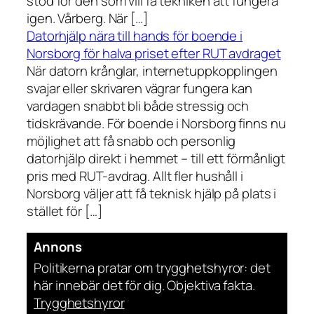
stöd för den som vill få tekniken att fungera
igen. Vårberg. När […]
Datorhjälp nära till hands för boende i
Norsborg för halva priset efter RUT avdraget
När datorn krånglar, internetuppkopplingen
svajar eller skrivaren vägrar fungera kan
vardagen snabbt bli både stressig och
tidskrävande. För boende i Norsborg finns nu
möjlighet att få snabb och personlig
datorhjälp direkt i hemmet – till ett förmånligt
pris med RUT-avdrag. Allt fler hushåll i
Norsborg väljer att få teknisk hjälp på plats i
stället för […]
Annons
Politikerna pratar om trygghetshyror: det
här innebär det för dig. Objektiva fakta.
Trygghetshyror