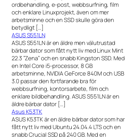
ordbehandling, e-post, webbsurfning, film
och enklare Linuxprojekt, även om mer
arbetsminne och en SSD skulle göra den
betydligt […]
ASUS S551LN
ASUS S551LN är en äldre men välutrustad
bärbar dator som fått nytt liv med Linux Mint
22.3 ”Zena” och en snabb Kingston SSD. Med
en Intel Core i5-processor, 8 GB
arbetsminne, NVIDIA GeForce 840M och USB
3.0 passar den fortfarande bra för
webbsurfning, kontorsarbete, film och
enklare bildbehandling. ASUS S551LN är en
äldre bärbar dator […]
Asus K53TK
ASUS K53TK är en äldre bärbar dator som har
fått nytt liv med Ubuntu 24.04.4 LTS och en
snabb Crucial SSD på 240 GB. Med en