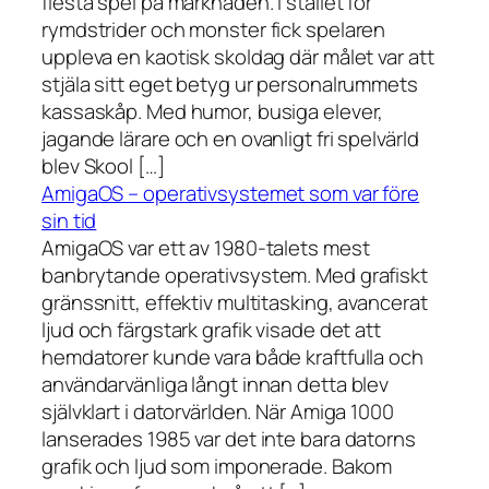
flesta spel på marknaden. I stället för
rymdstrider och monster fick spelaren
uppleva en kaotisk skoldag där målet var att
stjäla sitt eget betyg ur personalrummets
kassaskåp. Med humor, busiga elever,
jagande lärare och en ovanligt fri spelvärld
blev Skool […]
AmigaOS – operativsystemet som var före
sin tid
AmigaOS var ett av 1980-talets mest
banbrytande operativsystem. Med grafiskt
gränssnitt, effektiv multitasking, avancerat
ljud och färgstark grafik visade det att
hemdatorer kunde vara både kraftfulla och
användarvänliga långt innan detta blev
självklart i datorvärlden. När Amiga 1000
lanserades 1985 var det inte bara datorns
grafik och ljud som imponerade. Bakom