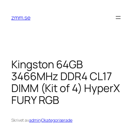
Hoppa
till
zmm.se
innehåll
Kingston 64GB
3466MHz DDR4 CL17
DIMM (Kit of 4) HyperX
FURY RGB
Skrivet av
admin
i
Okategoriserade