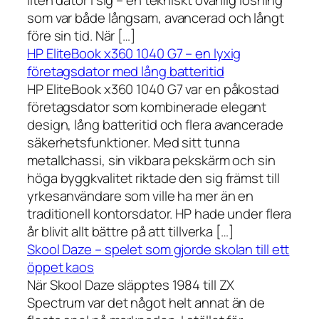
liten dator i sig – en tekniskt ovanlig lösning
som var både långsam, avancerad och långt
före sin tid. När […]
HP EliteBook x360 1040 G7 – en lyxig
företagsdator med lång batteritid
HP EliteBook x360 1040 G7 var en påkostad
företagsdator som kombinerade elegant
design, lång batteritid och flera avancerade
säkerhetsfunktioner. Med sitt tunna
metallchassi, sin vikbara pekskärm och sin
höga byggkvalitet riktade den sig främst till
yrkesanvändare som ville ha mer än en
traditionell kontorsdator. HP hade under flera
år blivit allt bättre på att tillverka […]
Skool Daze – spelet som gjorde skolan till ett
öppet kaos
När Skool Daze släpptes 1984 till ZX
Spectrum var det något helt annat än de