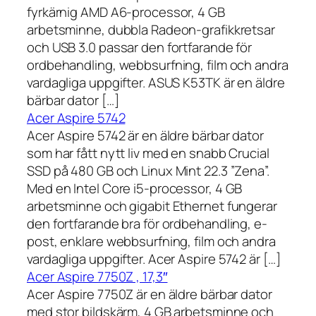
fyrkärnig AMD A6-processor, 4 GB
arbetsminne, dubbla Radeon-grafikkretsar
och USB 3.0 passar den fortfarande för
ordbehandling, webbsurfning, film och andra
vardagliga uppgifter. ASUS K53TK är en äldre
bärbar dator […]
Acer Aspire 5742
Acer Aspire 5742 är en äldre bärbar dator
som har fått nytt liv med en snabb Crucial
SSD på 480 GB och Linux Mint 22.3 ”Zena”.
Med en Intel Core i5-processor, 4 GB
arbetsminne och gigabit Ethernet fungerar
den fortfarande bra för ordbehandling, e-
post, enklare webbsurfning, film och andra
vardagliga uppgifter. Acer Aspire 5742 är […]
Acer Aspire 7750Z , 17,3″
Acer Aspire 7750Z är en äldre bärbar dator
med stor bildskärm, 4 GB arbetsminne och