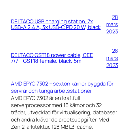
28
DELTACO USB charging station, 7x
mars
USB-A 2.4 A, 3x USB-C PD 20 W, black
2023
28
DELTACO GST18 power cable, CEE
mars
7/7 – GST18 female, black, 5m
2023
AMD EPYC 7302 – sexton kärnor byggda för
servrar och tunga arbetsstationer
AMD EPYC 7302 är en kraftfull
serverprocessor med 16 kärnor och 32
trådar, utvecklad för virtualisering, databaser
och andra krävande arbetsuppgifter. Med
Zen 2-arkitektur, 128 MB L3-cache,