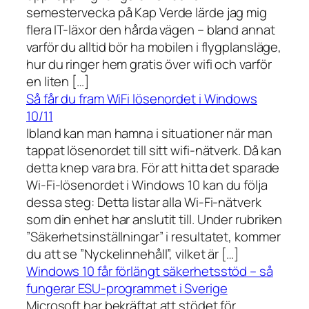
semestervecka på Kap Verde lärde jag mig
flera IT-läxor den hårda vägen – bland annat
varför du alltid bör ha mobilen i flygplansläge,
hur du ringer hem gratis över wifi och varför
en liten […]
Så får du fram WiFi lösenordet i Windows
10/11
Ibland kan man hamna i situationer när man
tappat lösenordet till sitt wifi-nätverk. Då kan
detta knep vara bra. För att hitta det sparade
Wi-Fi-lösenordet i Windows 10 kan du följa
dessa steg: Detta listar alla Wi-Fi-nätverk
som din enhet har anslutit till. Under rubriken
”Säkerhetsinställningar” i resultatet, kommer
du att se ”Nyckelinnehåll”, vilket är […]
Windows 10 får förlängt säkerhetsstöd – så
fungerar ESU-programmet i Sverige
Microsoft har bekräftat att stödet för