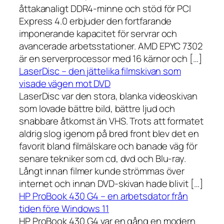
åttakanaligt DDR4-minne och stöd för PCI
Express 4.0 erbjuder den fortfarande
imponerande kapacitet för servrar och
avancerade arbetsstationer. AMD EPYC 7302
är en serverprocessor med 16 kärnor och […]
LaserDisc – den jättelika filmskivan som
visade vägen mot DVD
LaserDisc var den stora, blanka videoskivan
som lovade bättre bild, bättre ljud och
snabbare åtkomst än VHS. Trots att formatet
aldrig slog igenom på bred front blev det en
favorit bland filmälskare och banade väg för
senare tekniker som cd, dvd och Blu-ray.
Långt innan filmer kunde strömmas över
internet och innan DVD-skivan hade blivit […]
HP ProBook 430 G4 – en arbetsdator från
tiden före Windows 11
HP ProBook 430 G4 var en gång en modern