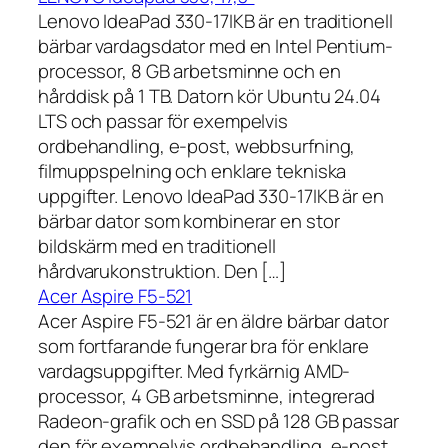
Lenovo IdeaPad 330-17IKB är en traditionell
bärbar vardagsdator med en Intel Pentium-
processor, 8 GB arbetsminne och en
hårddisk på 1 TB. Datorn kör Ubuntu 24.04
LTS och passar för exempelvis
ordbehandling, e-post, webbsurfning,
filmuppspelning och enklare tekniska
uppgifter. Lenovo IdeaPad 330-17IKB är en
bärbar dator som kombinerar en stor
bildskärm med en traditionell
hårdvarukonstruktion. Den […]
Acer Aspire F5-521
Acer Aspire F5-521 är en äldre bärbar dator
som fortfarande fungerar bra för enklare
vardagsuppgifter. Med fyrkärnig AMD-
processor, 4 GB arbetsminne, integrerad
Radeon-grafik och en SSD på 128 GB passar
den för exempelvis ordbehandling, e-post,