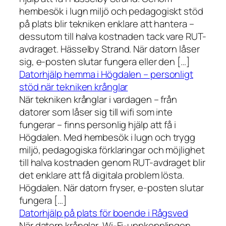
hembesök i lugn miljö och pedagogiskt stöd
på plats blir tekniken enklare att hantera –
dessutom till halva kostnaden tack vare RUT-
avdraget. Hässelby Strand. När datorn låser
sig, e-posten slutar fungera eller den […]
Datorhjälp hemma i Högdalen – personligt
stöd när tekniken krånglar
När tekniken krånglar i vardagen – från
datorer som låser sig till wifi som inte
fungerar – finns personlig hjälp att få i
Högdalen. Med hembesök i lugn och trygg
miljö, pedagogiska förklaringar och möjlighet
till halva kostnaden genom RUT-avdraget blir
det enklare att få digitala problem lösta.
Högdalen. När datorn fryser, e-posten slutar
fungera […]
Datorhjälp på plats för boende i Rågsved
När datorn krånglar, Wi-Fi-uppkopplingen