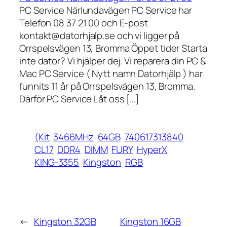
PC Service Närlundavägen PC Service har
Telefon 08 37 21 00 och E-post
kontakt@datorhjalp.se och vi ligger på
Orrspelsvägen 13, Bromma Öppet tider Starta
inte dator? Vi hjälper dej. Vi reparera din PC &
Mac PC Service ( Nytt namn Datorhjälp ) har
funnits 11 år på Orrspelsvägen 13, Bromma.
Därför PC Service Låt oss […]
(Kit
3466MHz
64GB
740617313840
CL17
DDR4
DIMM
FURY
HyperX
KING-3355
Kingston
RGB
←
Kingston 32GB
Kingston 16GB