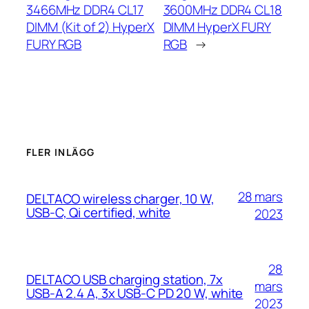
3466MHz DDR4 CL17
3600MHz DDR4 CL18
DIMM (Kit of 2) HyperX
DIMM HyperX FURY
FURY RGB
RGB
→
FLER INLÄGG
28 mars
DELTACO wireless charger, 10 W,
USB-C, Qi certified, white
2023
28
DELTACO USB charging station, 7x
mars
USB-A 2.4 A, 3x USB-C PD 20 W, white
2023