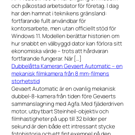
och påkostad arbetsdator för företag. I dag
har den hamnat i teknikens gränsland:
fortfarande fullt användbar för
kontorsarbete, men utan officiellt stöd för
Windows 11. Modellen berättar historien om
hur snabbt en välbyggd dator kan förlora sitt
ekonomiska värde – trots att hårdvaran
fortfarande fungerar. När […]
Dubbelåtta Kameran Gevaert Automatic – en
mekanisk filmkamera från 8 mm-filmens
storhetstid
Gevaert Automatic är en ovanlig mekanisk
dubbel-8-kamera från tiden före Gevaerts
sammanslagning med Agfa. Med fjäderdriven
motor, utbytbart Steinheil-objektiv och
filmhastigheter på upp till 32 bilder per
sekund är den både ett intressant stycke
fotohistoria och ett fint exempel på den