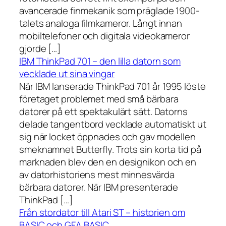
avancerade finmekanik som präglade 1900-
talets analoga filmkameror. Långt innan
mobiltelefoner och digitala videokameror
gjorde […]
IBM ThinkPad 701 – den lilla datorn som
vecklade ut sina vingar
När IBM lanserade ThinkPad 701 år 1995 löste
företaget problemet med små bärbara
datorer på ett spektakulärt sätt. Datorns
delade tangentbord vecklade automatiskt ut
sig när locket öppnades och gav modellen
smeknamnet Butterfly. Trots sin korta tid på
marknaden blev den en designikon och en
av datorhistoriens mest minnesvärda
bärbara datorer. När IBM presenterade
ThinkPad […]
Från stordator till Atari ST – historien om
BASIC och GFA BASIC