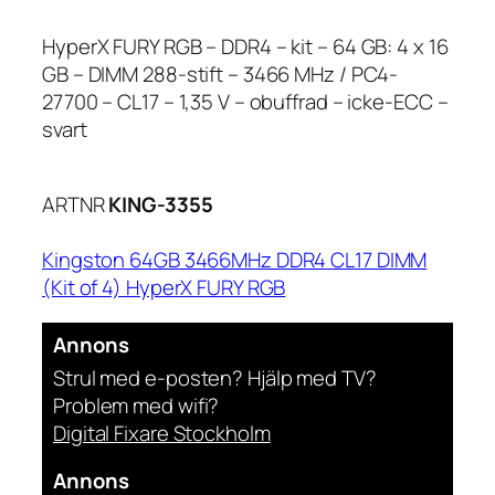
HyperX FURY RGB – DDR4 – kit – 64 GB: 4 x 16
GB – DIMM 288-stift – 3466 MHz / PC4-
27700 – CL17 – 1,35 V – obuffrad – icke-ECC –
svart
ARTNR
KING-3355
Kingston 64GB 3466MHz DDR4 CL17 DIMM
(Kit of 4) HyperX FURY RGB
Annons
Strul med e-posten? Hjälp med TV?
Problem med wifi?
Digital Fixare Stockholm
Annons