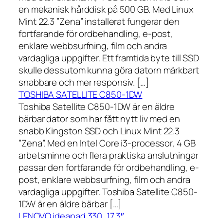
en mekanisk hårddisk på 500 GB. Med Linux
Mint 22.3 ”Zena” installerat fungerar den
fortfarande för ordbehandling, e-post,
enklare webbsurfning, film och andra
vardagliga uppgifter. Ett framtida byte till SSD
skulle dessutom kunna göra datorn märkbart
snabbare och mer responsiv. […]
TOSHIBA SATELLITE C850-1DW
Toshiba Satellite C850-1DW är en äldre
bärbar dator som har fått nytt liv med en
snabb Kingston SSD och Linux Mint 22.3
”Zena”. Med en Intel Core i3-processor, 4 GB
arbetsminne och flera praktiska anslutningar
passar den fortfarande för ordbehandling, e-
post, enklare webbsurfning, film och andra
vardagliga uppgifter. Toshiba Satellite C850-
1DW är en äldre bärbar […]
LENOVO ideapad 330, 17,3″