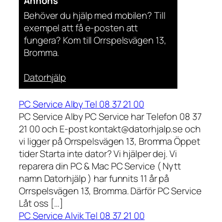
Annons
Behöver du hjälp med mobilen? Till
exempel att få e-posten att
fungera? Kom till Orrspelsvägen 13,
Bromma.
Datorhjälp
PC Service Alby Tel 08 37 21 00
PC Service Alby PC Service har Telefon 08 37
21 00 och E-post kontakt@datorhjalp.se och
vi ligger på Orrspelsvägen 13, Bromma Öppet
tider Starta inte dator? Vi hjälper dej. Vi
reparera din PC & Mac PC Service ( Nytt
namn Datorhjälp ) har funnits 11 år på
Orrspelsvägen 13, Bromma. Därför PC Service
Låt oss […]
PC Service Alvik Tel 08 37 21 00