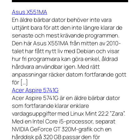
Asus X551MA
En äldre bärbar dator behöver inte vara
uttjänt bara för att den inte längre klarar de
senaste och mest krävande programmen.
Den här Asus X551MA från mitten av 2010-
talet har fått nytt liv med Debian och visar
hur fri programvara kan göra enkel, åldrad
hårdvara användbar igen. Med rätt
anpassningar räcker datorn fortfarande gott
för […]
Acer Aspire 5741G
Acer Aspire 5741G är en äldre bärbar dator
som fortfarande klarar enklare
vardagsuppgifter med Linux Mint 22.2 ”Zara”.
Med en Intel Core i5-processor, separat
NVIDIA GeForce GT 320M-grafik och en
hårddisk på 320 GB passar den för