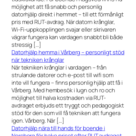
möjlighet att få snabb och personlig
datorhjälp direkt i hemmet – till ett förmånligt
pris med RUT-avdrag. När datorn krånglar,
Wi-Fi-uppkopplingen svajar eller skrivaren
vägrar fungera kan vardagen snabbt bli både
stressig […]
Datorhjälp hemma i Vårberg – personligt stöd
när tekniken krånglar
När tekniken krånglar i vardagen – från
strulande datorer och e-post till wifi som
inte vill fungera – finns personlig hjälp att få i
Vårberg. Med hembesök i lugn och ro och
möjlighet till halva kostnaden via RUT-
avdraget erbjuds ett tryggt och pedagogiskt
stöd för den som vill få tekniken att fungera
igen. Vårberg. När […]
Datorhjälp nära till hands för boende i
Norsborg för halva priset efter RUT avdraget