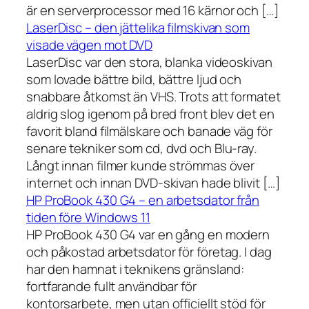
är en serverprocessor med 16 kärnor och […]
LaserDisc – den jättelika filmskivan som
visade vägen mot DVD
LaserDisc var den stora, blanka videoskivan
som lovade bättre bild, bättre ljud och
snabbare åtkomst än VHS. Trots att formatet
aldrig slog igenom på bred front blev det en
favorit bland filmälskare och banade väg för
senare tekniker som cd, dvd och Blu-ray.
Långt innan filmer kunde strömmas över
internet och innan DVD-skivan hade blivit […]
HP ProBook 430 G4 – en arbetsdator från
tiden före Windows 11
HP ProBook 430 G4 var en gång en modern
och påkostad arbetsdator för företag. I dag
har den hamnat i teknikens gränsland:
fortfarande fullt användbar för
kontorsarbete, men utan officiellt stöd för