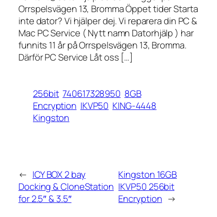
Orrspelsvägen 13, Bromma Öppet tider Starta
inte dator? Vi hjälper dej. Vi reparera din PC &
Mac PC Service ( Nytt namn Datorhjälp ) har
funnits 11 år på Orrspelsvägen 13, Bromma.
Därför PC Service Låt oss […]
256bit
740617328950
8GB
Encryption
IKVP50
KING-4448
Kingston
←
ICY BOX 2 bay
Kingston 16GB
Docking & CloneStation
IKVP50 256bit
for 2.5″ & 3.5″
Encryption
→