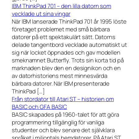
IBM ThinkPad 701 – den lilla datorn som
vecklade ut sina vingar
När IBM lanserade ThinkPad 701 år 1995 löste
företaget problemet med små bärbara
datorer på ett spektakulärt sätt. Datorns
delade tangentbord vecklade automatiskt ut
sig när locket öppnades och gav modellen
smeknamnet Butterfly. Trots sin korta tid på
marknaden blev den en designikon och en
av datorhistoriens mest minnesvärda
bärbara datorer. När IBM presenterade
ThinkPad […]
Från stordator till Atari ST – historien om
BASIC och GFA BASIC
BASIC skapades på 1960-talet för att göra
programmering tillgänglig för vanliga
studenter och blev senare det självklara
språket i miljontals hemdatorer. På Atari ST