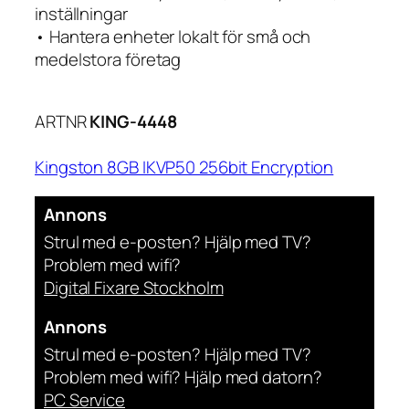
inställningar
• Hantera enheter lokalt för små och
medelstora företag
ARTNR
KING-4448
Kingston 8GB IKVP50 256bit Encryption
Annons
Strul med e-posten? Hjälp med TV?
Problem med wifi?
Digital Fixare Stockholm
Annons
Strul med e-posten? Hjälp med TV?
Problem med wifi? Hjälp med datorn?
PC Service