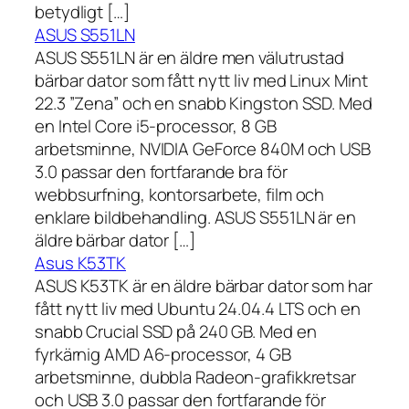
betydligt […]
ASUS S551LN
ASUS S551LN är en äldre men välutrustad
bärbar dator som fått nytt liv med Linux Mint
22.3 ”Zena” och en snabb Kingston SSD. Med
en Intel Core i5-processor, 8 GB
arbetsminne, NVIDIA GeForce 840M och USB
3.0 passar den fortfarande bra för
webbsurfning, kontorsarbete, film och
enklare bildbehandling. ASUS S551LN är en
äldre bärbar dator […]
Asus K53TK
ASUS K53TK är en äldre bärbar dator som har
fått nytt liv med Ubuntu 24.04.4 LTS och en
snabb Crucial SSD på 240 GB. Med en
fyrkärnig AMD A6-processor, 4 GB
arbetsminne, dubbla Radeon-grafikkretsar
och USB 3.0 passar den fortfarande för