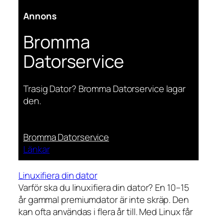
Annons
Bromma
Datorservice
Trasig Dator? Bromma Datorservice lagar
den.
Bromma Datorservice
Länkar
Linuxifiera din dator
Varför ska du linuxifiera din dator? En 10–15
år gammal premiumdator är inte skräp. Den
kan ofta användas i flera år till. Med Linux får