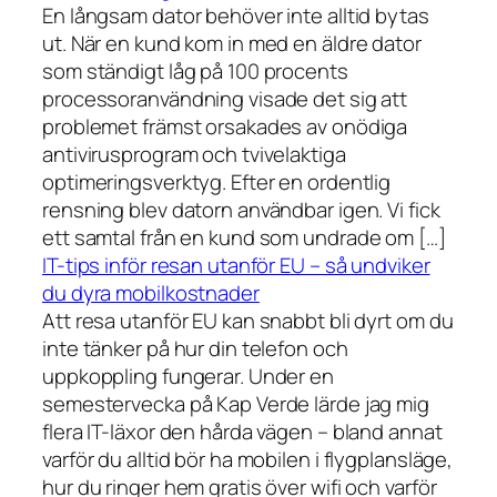
En långsam dator behöver inte alltid bytas
ut. När en kund kom in med en äldre dator
som ständigt låg på 100 procents
processoranvändning visade det sig att
problemet främst orsakades av onödiga
antivirusprogram och tvivelaktiga
optimeringsverktyg. Efter en ordentlig
rensning blev datorn användbar igen. Vi fick
ett samtal från en kund som undrade om […]
IT-tips inför resan utanför EU – så undviker
du dyra mobilkostnader
Att resa utanför EU kan snabbt bli dyrt om du
inte tänker på hur din telefon och
uppkoppling fungerar. Under en
semestervecka på Kap Verde lärde jag mig
flera IT-läxor den hårda vägen – bland annat
varför du alltid bör ha mobilen i flygplansläge,
hur du ringer hem gratis över wifi och varför