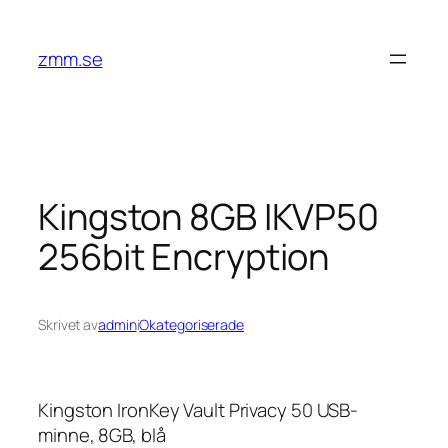
Hoppa
till
zmm.se
innehåll
Kingston 8GB IKVP50
256bit Encryption
Skrivet av
admin
i
Okategoriserade
Kingston IronKey Vault Privacy 50 USB-
minne, 8GB, blå