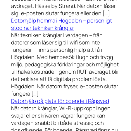
avdraget. Hässelby Strand. När datorn låser
sig, e-posten slutar fungera eller den […]
Datorhjälp hemma i Högdalen – personligt
stöd när tekniken krånglar
När tekniken krånglar i vardagen – från
datorer som låser sig till wifi som inte
fungerar – finns personlig hjälp att få i
Högdalen. Med hembesök i lugn och trygg
miljö, pedagogiska förklaringar och möjlighet
till halva kostnaden genom RUT-avdraget blir
det enklare att få digitala problem lösta.
Högdalen. När datorn fryser, e-posten slutar
fungera […]
Datorhjälp på plats för boende i Rågsved
När datorn krånglar, Wi-Fi-uppkopplingen
svajar eller skrivaren vägrar fungera kan
vardagen snabbt bli både stressig och
tidskrävande. För boende i Rågsved finns nu