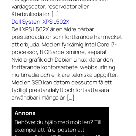
vardagsdator, reservdator eller
återbruksdator. […]
Dell System XPS L502X
Dell XPS L502X är en äldre bärbar
prestandadator som fortfarande har mycket
att erbjuda. Med en fyrkärnig Intel Core i7-
processor, 8 GB arbetsminne, separat
Nvidia-grafik och Debian Linux klarar den
fortfarande kontorsarbete, webbsurfning,
multimedia och enklare tekniska uppgifter.
Med en SSD kan datorn dessutom få ett
tydligt prestandalyft och fortsätta vara
användbar i många år. […]
Annons
Behöver du hjälp med mobilen? Till
exempel att få e-posten att