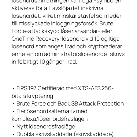
lösenordsinmatningen kan ”öga”-symbolen
aktiveras för att avslöja det inskrivna
lösenordet, vilket minskar stavfel som leder
till misslyckade inloggningsförsök. Brute
Force-attackskydd låser användar- eller
OneTime Recovery-lösenord vid 10 ogiltiga
lösenord som anges i rad och kryptoraderar
enheten om administratörslösenordet skrivs
in felaktigt 10 gånger i rad.
• FIPS 197 Certifierad med XTS-AES 256-
bitars kryptering
• Brute Force och BadUSB Attack Protection
• Flerlösenordsalternativ med
komplexa/lösenordsfraslägen
• Nytt lösenordsfrasläge
• Dubbla skrivskyddade (skrivskyddade)