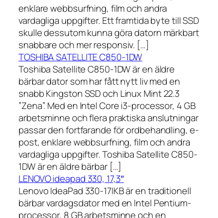
enklare webbsurfning, film och andra
vardagliga uppgifter. Ett framtida byte till SSD
skulle dessutom kunna göra datorn märkbart
snabbare och mer responsiv. […]
TOSHIBA SATELLITE C850-1DW
Toshiba Satellite C850-1DW är en äldre
bärbar dator som har fått nytt liv med en
snabb Kingston SSD och Linux Mint 22.3
”Zena”. Med en Intel Core i3-processor, 4 GB
arbetsminne och flera praktiska anslutningar
passar den fortfarande för ordbehandling, e-
post, enklare webbsurfning, film och andra
vardagliga uppgifter. Toshiba Satellite C850-
1DW är en äldre bärbar […]
LENOVO ideapad 330, 17,3″
Lenovo IdeaPad 330-17IKB är en traditionell
bärbar vardagsdator med en Intel Pentium-
processor, 8 GB arbetsminne och en