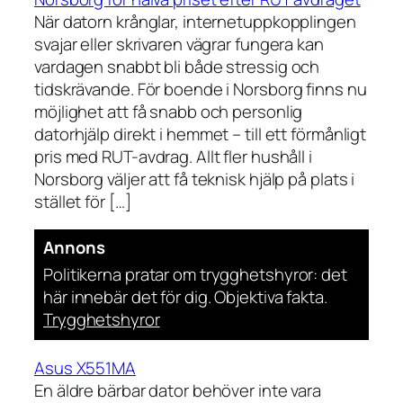
När datorn krånglar, internetuppkopplingen
svajar eller skrivaren vägrar fungera kan
vardagen snabbt bli både stressig och
tidskrävande. För boende i Norsborg finns nu
möjlighet att få snabb och personlig
datorhjälp direkt i hemmet – till ett förmånligt
pris med RUT-avdrag. Allt fler hushåll i
Norsborg väljer att få teknisk hjälp på plats i
stället för […]
Annons
Politikerna pratar om trygghetshyror: det
här innebär det för dig. Objektiva fakta.
Trygghetshyror
Asus X551MA
En äldre bärbar dator behöver inte vara