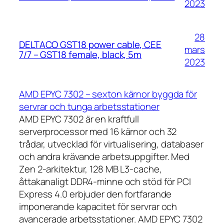
2023
28
DELTACO GST18 power cable, CEE
mars
7/7 – GST18 female, black, 5m
2023
AMD EPYC 7302 – sexton kärnor byggda för
servrar och tunga arbetsstationer
AMD EPYC 7302 är en kraftfull
serverprocessor med 16 kärnor och 32
trådar, utvecklad för virtualisering, databaser
och andra krävande arbetsuppgifter. Med
Zen 2-arkitektur, 128 MB L3-cache,
åttakanaligt DDR4-minne och stöd för PCI
Express 4.0 erbjuder den fortfarande
imponerande kapacitet för servrar och
avancerade arbetsstationer. AMD EPYC 7302