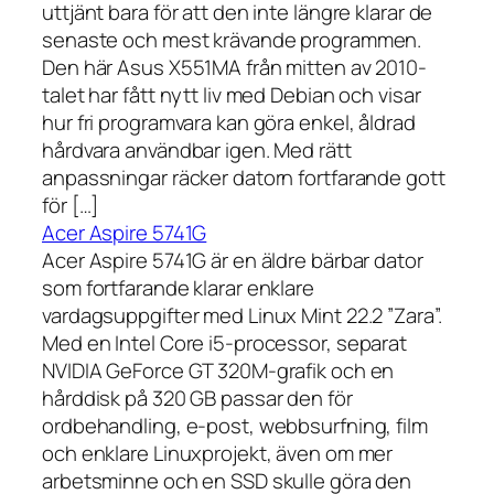
uttjänt bara för att den inte längre klarar de
senaste och mest krävande programmen.
Den här Asus X551MA från mitten av 2010-
talet har fått nytt liv med Debian och visar
hur fri programvara kan göra enkel, åldrad
hårdvara användbar igen. Med rätt
anpassningar räcker datorn fortfarande gott
för […]
Acer Aspire 5741G
Acer Aspire 5741G är en äldre bärbar dator
som fortfarande klarar enklare
vardagsuppgifter med Linux Mint 22.2 ”Zara”.
Med en Intel Core i5-processor, separat
NVIDIA GeForce GT 320M-grafik och en
hårddisk på 320 GB passar den för
ordbehandling, e-post, webbsurfning, film
och enklare Linuxprojekt, även om mer
arbetsminne och en SSD skulle göra den